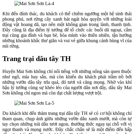
Khi đến đỉnh thác, du khách có thể chiêm ngưỡng một hệ sinh thái
phong phú, nơi rừng cây xanh bát ngát hòa quyện với những loài
động vật hoang dã, tạo nên một không gian trong lành, thanh tịnh.
Đây cũng là địa điểm lý tưởng để tổ chức các buổi dã ngoại, cắm
trại cùng gia đình và bạn bè, hòa mình vào thiên nhiên, tận hưởng
những khoảnh khắc thư giãn và vui vẻ giữa khung cảnh hùng vĩ của
núi rừng.
Trang trại dâu tây TH
Huyện Mai Sơn không chỉ nổi tiếng với những nông sản quen thuộc
như ngô, mía hay sắn, mà còn khiến du khách phải trầm trồ bởi
những vườn dâu tây trĩu quả, đỏ tươi và căng mọng. Nhờ vào khí
hậu lý tưởng cùng sự khéo léo của người dân nơi đây, dâu tây Mai
Sơn không chỉ ngon mà còn đạt chất lượng vượt trội.
Du khách khi đến thăm trang trại dâu tây TH sẽ có cơ hội không chỉ
tham quan, chụp ảnh giữa những vườn dâu xanh mướt, mà còn tự
tay chọn những trái dâu tươi ngon, thưởng thức ngay tại chỗ với vị
ngọt thanh và mọng nước. Đây chắc chắn sẽ là một điểm đến hấp