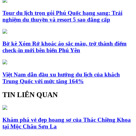
Tour du lịch trọn gói Phú Quốc hạng sang: Trải
nghiệm du thuyền và resort 5 sao đẳng cấp
Bờ kè Xóm Rớ khoác áo sắc màu, trở thành điểm
check-in mới bên biển Phú Yên
Việt Nam dẫn đầu xu hướng du lịch của khách
Trung Quốc với mức tăng 164%
TIN LIÊN QUAN
Khám phá vẻ đẹp hoang sơ của Thác Chiềng Khoa
tại Mộc Châu Sơn La