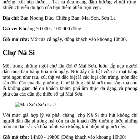
nướng, xôi nếp thơm… Tất cả đều mang đậm hương vị núi rừng,
khiến chuyến du lịch của bạn thêm phần trọn vẹn.
Địa chỉ:
Bản Noong Đúc, Chiềng Ban, Mai Sơn, Sơn La
Giá vé:
Khoảng 50.000 - 100.000 đồng
Giờ mở cửa:
Mở cửa cả ngày, đông khách vào khoảng 10h00.
Chợ Nà Si
Một trong những ngôi chợ lâu đời ở Mai Sơn, luôn tấp nập người
dân mua bán hàng hóa mỗi ngày. Nơi đây nổi bật với các mặt hàng
tươi ngon như rau, củ, thịt và đặc biệt là các loại côn trùng, món đặc
sản độc đáo của địa phương. Chợ không chỉ là nơi mua sắm mà còn
là không gian để du khách khám phá ẩm thực đa dạng và phong
phú của các dân tộc thiểu số tại Mai Sơn.
Với mức giá hợp lý và phải chăng, chợ Nà Si thu hút không chỉ
người dân địa phương mà còn cả du khách đến thưởng thức những
món ăn đặc sắc và hòa mình vào không khí nhộn nhịp nơi đây.
Giờ mở cửa:
14h00 - 19h00 (Đông khách vào khoảng 16h00)