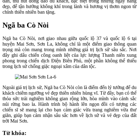
dẫn, thu hút đông đảo du khách, đặc biệt trong những ngày nắng
đẹp, để tận hưởng không khí trong lành và hương vị thơm ngon từ
chính thiên nhiên ban tặng.
Ngã ba Cò Nòi
Ngã ba Cò Nòi, nơi giao nhau giữa quốc lộ 37 và quốc lộ 6 tại
huyện Mai Sơn, Sơn La, không chỉ là một điểm giao thông quan
trọng mà còn mang trong mình những giá trị lịch sử sâu sắc. Nơi
đây ghi dấu chiến công oanh liệt của lực lượng Thanh niên xung
phong trong chiến dịch Điện Biên Phủ, một phần không thể thiếu
trong lịch sử chống giặc ngoại xâm của dân tộc.
Ngoài giá trị lịch sử, Ngã ba Cò Nòi còn là điểm đến lý tưởng để du
khách chiêm ngưỡng vẻ đẹp thiên nhiên hùng vĩ. Từ đây, bạn có thể
thỏa sức trải nghiệm không gian rộng lớn, hòa mình vào cảnh sắc
núi rừng bao la. Hành trình bộ hành lên ngọn đồi có tượng các
chiến sĩ sẽ mang lại cho bạn cảm giác vừa trang nghiêm vừa thư
giãn, giúp bạn cảm nhận sâu sắc hơn về lịch sử và vẻ đẹp của đất
trời Mai Sơn.
Từ khóa: