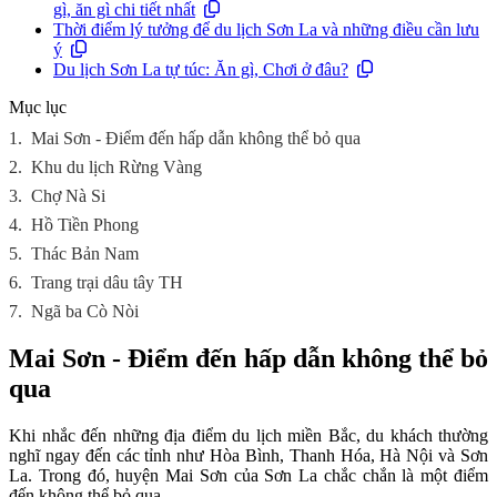
gì, ăn gì chi tiết nhất
Thời điểm lý tưởng để du lịch Sơn La và những điều cần lưu
ý
Du lịch Sơn La tự túc: Ăn gì, Chơi ở đâu?
Mục lục
1.
Mai Sơn - Điểm đến hấp dẫn không thể bỏ qua
2.
Khu du lịch Rừng Vàng
3.
Chợ Nà Si
4.
Hồ Tiền Phong
5.
Thác Bản Nam
6.
Trang trại dâu tây TH
7.
Ngã ba Cò Nòi
Mai Sơn - Điểm đến hấp dẫn không thể bỏ
qua
Khi nhắc đến những địa điểm du lịch miền Bắc, du khách thường
nghĩ ngay đến các tỉnh như Hòa Bình, Thanh Hóa, Hà Nội và Sơn
La. Trong đó, huyện Mai Sơn của Sơn La chắc chắn là một điểm
đến không thể bỏ qua.