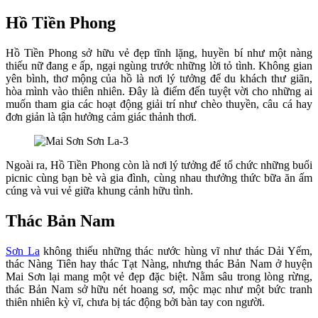
Hồ Tiền Phong
Hồ Tiền Phong sở hữu vẻ đẹp tĩnh lặng, huyền bí như một nàng
thiếu nữ đang e ấp, ngại ngùng trước những lời tỏ tình. Không gian
yên bình, thơ mộng của hồ là nơi lý tưởng để du khách thư giãn,
hòa mình vào thiên nhiên. Đây là điểm đến tuyệt vời cho những ai
muốn tham gia các hoạt động giải trí như chèo thuyền, câu cá hay
đơn giản là tận hưởng cảm giác thảnh thơi.
Ngoài ra, Hồ Tiền Phong còn là nơi lý tưởng để tổ chức những buổi
picnic cùng bạn bè và gia đình, cùng nhau thưởng thức bữa ăn ấm
cúng và vui vẻ giữa khung cảnh hữu tình.
Thác Bản Nam
Sơn La
không thiếu những thác nước hùng vĩ như thác Dải Yếm,
thác Nàng Tiên hay thác Tạt Nàng, nhưng thác Bản Nam ở huyện
Mai Sơn lại mang một vẻ đẹp đặc biệt. Nằm sâu trong lòng rừng,
thác Bản Nam sở hữu nét hoang sơ, mộc mạc như một bức tranh
thiên nhiên kỳ vĩ, chưa bị tác động bởi bàn tay con người.