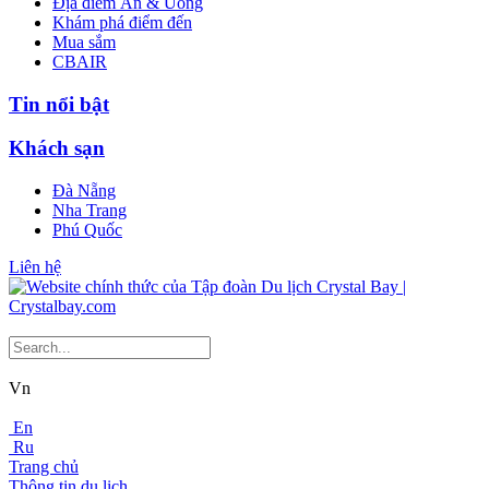
Địa điểm Ăn & Uống
Khám phá điểm đến
Mua sắm
CBAIR
Tin nổi bật
Khách sạn
Đà Nẵng
Nha Trang
Phú Quốc
Liên hệ
Vn
En
Ru
Trang chủ
Thông tin du lịch