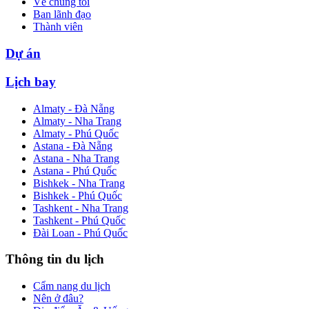
Về chúng tôi
Ban lãnh đạo
Thành viên
Dự án
Lịch bay
Almaty - Đà Nẵng
Almaty - Nha Trang
Almaty - Phú Quốc
Astana - Đà Nẵng
Astana - Nha Trang
Astana - Phú Quốc
Bishkek - Nha Trang
Bishkek - Phú Quốc
Tashkent - Nha Trang
Tashkent - Phú Quốc
Đài Loan - Phú Quốc
Thông tin du lịch
Cẩm nang du lịch
Nên ở đâu?