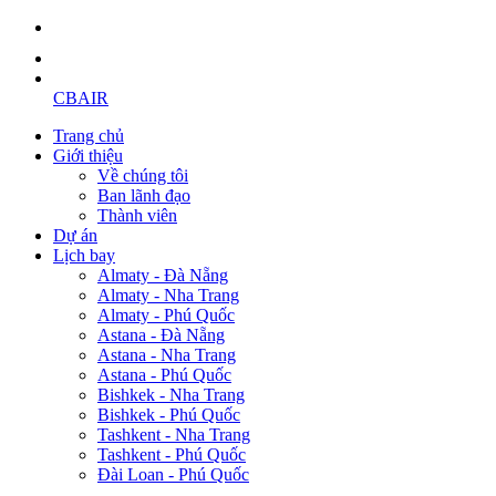
CBAIR
Trang chủ
Giới thiệu
Về chúng tôi
Ban lãnh đạo
Thành viên
Dự án
Lịch bay
Almaty - Đà Nẵng
Almaty - Nha Trang
Almaty - Phú Quốc
Astana - Đà Nẵng
Astana - Nha Trang
Astana - Phú Quốc
Bishkek - Nha Trang
Bishkek - Phú Quốc
Tashkent - Nha Trang
Tashkent - Phú Quốc
Đài Loan - Phú Quốc