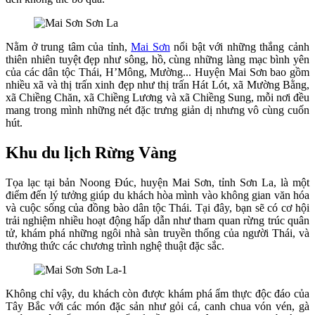
Nằm ở trung tâm của tỉnh,
Mai Sơn
nổi bật với những thắng cảnh
thiên nhiên tuyệt đẹp như sông, hồ, cùng những làng mạc bình yên
của các dân tộc Thái, H’Mông, Mường... Huyện Mai Sơn bao gồm
nhiều xã và thị trấn xinh đẹp như thị trấn Hát Lót, xã Mường Bằng,
xã Chiềng Chăn, xã Chiềng Lương và xã Chiềng Sung, mỗi nơi đều
mang trong mình những nét đặc trưng giản dị nhưng vô cùng cuốn
hút.
Khu du lịch Rừng Vàng
Tọa lạc tại bản Noong Đúc, huyện Mai Sơn, tỉnh Sơn La, là một
điểm đến lý tưởng giúp du khách hòa mình vào không gian văn hóa
và cuộc sống của đồng bào dân tộc Thái. Tại đây, bạn sẽ có cơ hội
trải nghiệm nhiều hoạt động hấp dẫn như tham quan rừng trúc quân
tử, khám phá những ngôi nhà sàn truyền thống của người Thái, và
thưởng thức các chương trình nghệ thuật đặc sắc.
Không chỉ vậy, du khách còn được khám phá ẩm thực độc đáo của
Tây Bắc với các món đặc sản như gỏi cá, canh chua vón vén, gà