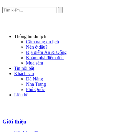
Thông tin du lịch
Cẩm nang du lịch
Nên ở đâu?
Địa điểm Ăn & Uống
Khám phá điểm đến
Mua sắm
Tin nổi bật
Khách sạn
Đà Nẵng
Nha Trang
Phú Quốc
Liên hệ
Giới thiệu