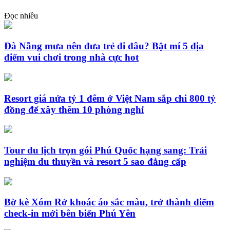
Đọc nhiều
Đà Nẵng mưa nên đưa trẻ đi đâu? Bật mí 5 địa
điểm vui chơi trong nhà cực hot
Resort giá nửa tỷ 1 đêm ở Việt Nam sắp chi 800 tỷ
đồng để xây thêm 10 phòng nghỉ
Tour du lịch trọn gói Phú Quốc hạng sang: Trải
nghiệm du thuyền và resort 5 sao đẳng cấp
Bờ kè Xóm Rớ khoác áo sắc màu, trở thành điểm
check-in mới bên biển Phú Yên