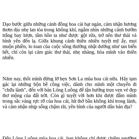
Dạo bước giữa những cánh đồng hoa cải bạt ngàn, cảm nhận hương
thơm dịu nhẹ lan tỏa trong không khí, ngắm nhìn những cánh bướm
trắng bay lượn, tâm hồn ta như được gột rửa, trở nên thư thái và
bình yên đến lạ. Giữa khung cảnh thiên nhiên tuyệt mỹ ấy, mọi
muộn phiền, lo toan của cuộc sống thường nhật dường như tan biến
hết, chỉ còn lại cảm giác thư thái, nhẹ nhàng, hòa mình vào thiên
nhiên.
Năm nay, thôi mình đừng lỡ hẹn Sơn La mùa hoa cải nữa. Hãy tạm
gác lại những bộn bề công việc, dành cho mình một chuyến đi
"chữa lành", đến với bản Lóng Luông để tận hưởng trọn vẹn vẻ đẹp
thơ mộng của đất trời. Còn gì tuyệt vời hơn khi được đắm mình
trong sắc vàng rực rỡ của hoa cải, hít thở bầu không khí trong lành,
và cảm nhận nhịp sống chậm rãi, yên bình của người dân bản địa?
Đến Lóng Luông mùa hoa cải, bạn không chỉ được chiêm ngưỡng