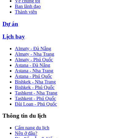
Về chúng tôi
Ban lãnh đạo
Thành viên
Dự án
Lịch bay
Almaty - Đà Nẵng
Almaty - Nha Trang
Almaty - Phú Quốc
Astana - Đà Nẵng
Astana - Nha Trang
Astana - Phú Quốc
Bishkek - Nha Trang
Bishkek - Phú Quốc
Tashkent - Nha Trang
Tashkent - Phú Quốc
Đài Loan - Phú Quốc
Thông tin du lịch
Cẩm nang du lịch
Nên ở đâu?