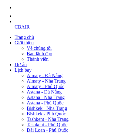
CBAIR
Trang chủ
Giới thiệu
Về chúng tôi
Ban lãnh đạo
Thành viên
Dự án
Lịch bay
Almaty - Đà Nẵng
Almaty - Nha Trang
Almaty - Phú Quốc
Astana - Đà Nẵng
Astana - Nha Trang
Astana - Phú Quốc
Bishkek - Nha Trang
Bishkek - Phú Quốc
Tashkent - Nha Trang
Tashkent - Phú Quốc
Đài Loan - Phú Quốc