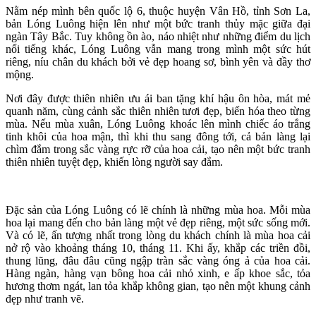
Nằm nép mình bên quốc lộ 6, thuộc huyện Vân Hồ, tỉnh Sơn La,
bản Lóng Luông hiện lên như một bức tranh thủy mặc giữa đại
ngàn Tây Bắc. Tuy không ồn ào, náo nhiệt như những điểm du lịch
nổi tiếng khác, Lóng Luông vẫn mang trong mình một sức hút
riêng, níu chân du khách bởi vẻ đẹp hoang sơ, bình yên và đầy thơ
mộng.
Nơi đây được thiên nhiên ưu ái ban tặng khí hậu ôn hòa, mát mẻ
quanh năm, cùng cảnh sắc thiên nhiên tươi đẹp, biến hóa theo từng
mùa. Nếu mùa xuân, Lóng Luông khoác lên mình chiếc áo trắng
tinh khôi của hoa mận, thì khi thu sang đông tới, cả bản làng lại
chìm đắm trong sắc vàng rực rỡ của hoa cải, tạo nên một bức tranh
thiên nhiên tuyệt đẹp, khiến lòng người say đắm.
Đặc sản của Lóng Luông có lẽ chính là những mùa hoa. Mỗi mùa
hoa lại mang đến cho bản làng một vẻ đẹp riêng, một sức sống mới.
Và có lẽ, ấn tượng nhất trong lòng du khách chính là mùa hoa cải
nở rộ vào khoảng tháng 10, tháng 11. Khi ấy, khắp các triền đồi,
thung lũng, đâu đâu cũng ngập tràn sắc vàng óng ả của hoa cải.
Hàng ngàn, hàng vạn bông hoa cải nhỏ xinh, e ấp khoe sắc, tỏa
hương thơm ngát, lan tỏa khắp không gian, tạo nên một khung cảnh
đẹp như tranh vẽ.