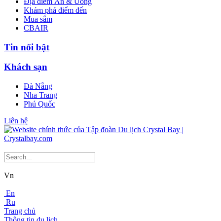
Địa điểm Ăn & Uống
Khám phá điểm đến
Mua sắm
CBAIR
Tin nổi bật
Khách sạn
Đà Nẵng
Nha Trang
Phú Quốc
Liên hệ
Vn
En
Ru
Trang chủ
Thông tin du lịch