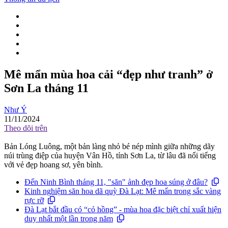
Mê mẩn mùa hoa cải “đẹp như tranh” ở
Sơn La tháng 11
Như Ý
11/11/2024
Theo dõi trên
Bản Lóng Luông, một bản làng nhỏ bé nép mình giữa những dãy
núi trùng điệp của huyện Vân Hồ, tỉnh Sơn La, từ lâu đã nổi tiếng
với vẻ đẹp hoang sơ, yên bình.
Đến Ninh Bình tháng 11, "săn" ảnh đẹp hoa súng ở đâu?
Kinh nghiệm săn hoa dã quỳ Đà Lạt: Mê mẩn trong sắc vàng
rực rỡ
Đà Lạt bắt đầu có “cỏ hồng” - mùa hoa đặc biệt chỉ xuất hiện
duy nhất một lần trong năm