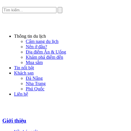
Thông tin du lịch
Cẩm nang du lịch
Nên ở đâu?
Địa điểm Ăn & Uống
Khám phá điểm đến
Mua sắm
Tin nổi bật
Khách sạn
Đà Nẵng
Nha Trang
Phú Quốc
Liên hệ
Giới thiệu