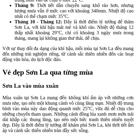
Tháng 9:
Thời tiết dần chuyển sang khô ráo hơn, nhưng
lượng mưa vẫn ở mức cao với khoảng 340mm. Nhiệt độ cao
nhất có thể chạm mức 35°C.
Tháng 10 - Tháng 12:
Đây là thời điểm lý tưởng để thăm
Sơn La, với khí hậu mát mẻ và khô ráo. Nhiệt độ tháng 12
thấp nhất khoảng 29°C, chỉ có khoảng 3 ngày mưa trong
tháng, mang lại không gian thư thái, dễ chịu.
Với sự thay đổi đa dạng của khí hậu, mỗi mùa tại Sơn La đều mang
đến những trải nghiệm riêng, từ cảnh sắc thiên nhiên đến các hoạt
động văn hóa, du lịch độc đáo.
Vẻ đẹp Sơn La qua từng mùa
Sơn La vào mùa xuân
Mùa xuân tại Sơn La mang đến không khí ấm áp với những cơn
mưa nhẹ, tạo nên một khung cảnh vô cùng lãng mạn. Nhiệt độ trung
bình vào mùa này dao động quanh mức 25°C, vừa đủ dễ chịu cho
những chuyến tham quan. Những cánh đồng lúa xanh mơn mởn trải
dài khắp các thung lũng, tạo nên một bức tranh thiên nhiên tuyệt
đẹp. Đây là thời điểm lý tưởng để khám phá Sơn La, khi thời tiết ấm
áp và cảnh sắc thiên nhiên tràn đầy sức sống.