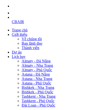
CBAIR
Trang chủ
Giới thiệu
Về chúng tôi
Ban lãnh đạo
Thành viên
Dự án
Lịch bay
Almaty - Đà Nẵng
Almaty - Nha Trang
Almaty - Phú Quốc
Astana - Đà Nẵng
Astana - Nha Trang
Astana - Phú Quốc
Bishkek - Nha Trang
Bishkek - Phú Quốc
Tashkent - Nha Trang
Tashkent - Phú Quốc
Đài Loan - Phú Quốc