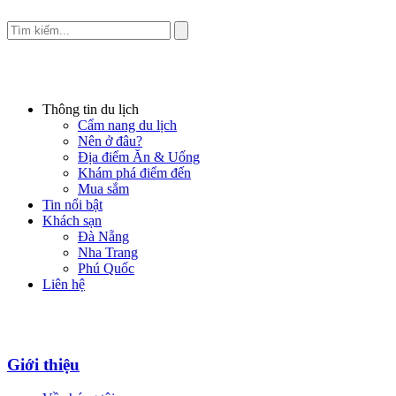
Thông tin du lịch
Cẩm nang du lịch
Nên ở đâu?
Địa điểm Ăn & Uống
Khám phá điểm đến
Mua sắm
Tin nổi bật
Khách sạn
Đà Nẵng
Nha Trang
Phú Quốc
Liên hệ
Giới thiệu