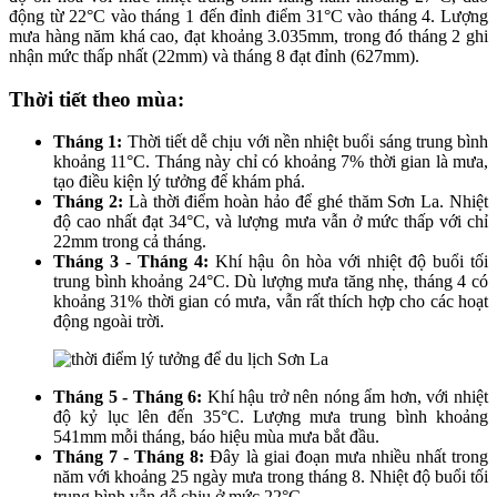
động từ 22°C vào tháng 1 đến đỉnh điểm 31°C vào tháng 4. Lượng
mưa hàng năm khá cao, đạt khoảng 3.035mm, trong đó tháng 2 ghi
nhận mức thấp nhất (22mm) và tháng 8 đạt đỉnh (627mm).
Thời tiết theo mùa:
Tháng 1:
Thời tiết dễ chịu với nền nhiệt buổi sáng trung bình
khoảng 11°C. Tháng này chỉ có khoảng 7% thời gian là mưa,
tạo điều kiện lý tưởng để khám phá.
Tháng 2:
Là thời điểm hoàn hảo để ghé thăm Sơn La. Nhiệt
độ cao nhất đạt 34°C, và lượng mưa vẫn ở mức thấp với chỉ
22mm trong cả tháng.
Tháng 3 - Tháng 4:
Khí hậu ôn hòa với nhiệt độ buổi tối
trung bình khoảng 24°C. Dù lượng mưa tăng nhẹ, tháng 4 có
khoảng 31% thời gian có mưa, vẫn rất thích hợp cho các hoạt
động ngoài trời.
Tháng 5 - Tháng 6:
Khí hậu trở nên nóng ẩm hơn, với nhiệt
độ kỷ lục lên đến 35°C. Lượng mưa trung bình khoảng
541mm mỗi tháng, báo hiệu mùa mưa bắt đầu.
Tháng 7 - Tháng 8:
Đây là giai đoạn mưa nhiều nhất trong
năm với khoảng 25 ngày mưa trong tháng 8. Nhiệt độ buổi tối
trung bình vẫn dễ chịu ở mức 22°C.