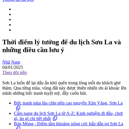
Thời điểm lý tưởng để du lịch Sơn La và
những điều cần lưu ý
Nhã Nam
04/01/2025
Theo dõi trên
Sơn La luôn để lại dấu ấn khó quên trong lòng mỗi du khách ghé
thăm. Qua từng mùa, vùng đất này được thiên nhiên ưu ái khoác lên
mình những bức tranh tuyệt mỹ, đầy cuốn hút.
Bức tranh mùa lúa chín trên cao nguyên Xím Vàng, Sơn La
Cẩm nang du lịch Sơn La từ A-Z: Kinh nghiệm đi đâu, chơi
gì, ăn gì chi tiết nhất
Bản Mòng - Điểm tắm khoáng nóng cực hấp dẫn tại Sơn La