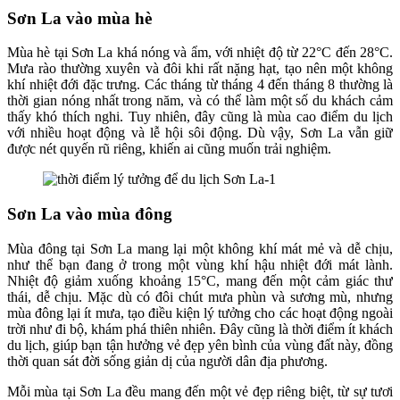
Sơn La vào mùa hè
Mùa hè tại Sơn La khá nóng và ẩm, với nhiệt độ từ 22°C đến 28°C.
Mưa rào thường xuyên và đôi khi rất nặng hạt, tạo nên một không
khí nhiệt đới đặc trưng. Các tháng từ tháng 4 đến tháng 8 thường là
thời gian nóng nhất trong năm, và có thể làm một số du khách cảm
thấy khó thích nghi. Tuy nhiên, đây cũng là mùa cao điểm du lịch
với nhiều hoạt động và lễ hội sôi động. Dù vậy, Sơn La vẫn giữ
được nét quyến rũ riêng, khiến ai cũng muốn trải nghiệm.
Sơn La vào mùa đông
Mùa đông tại Sơn La mang lại một không khí mát mẻ và dễ chịu,
như thể bạn đang ở trong một vùng khí hậu nhiệt đới mát lành.
Nhiệt độ giảm xuống khoảng 15°C, mang đến một cảm giác thư
thái, dễ chịu. Mặc dù có đôi chút mưa phùn và sương mù, nhưng
mùa đông lại ít mưa, tạo điều kiện lý tưởng cho các hoạt động ngoài
trời như đi bộ, khám phá thiên nhiên. Đây cũng là thời điểm ít khách
du lịch, giúp bạn tận hưởng vẻ đẹp yên bình của vùng đất này, đồng
thời quan sát đời sống giản dị của người dân địa phương.
Mỗi mùa tại Sơn La đều mang đến một vẻ đẹp riêng biệt, từ sự tươi