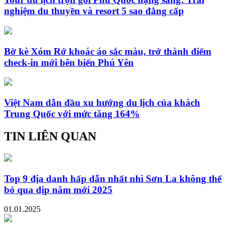
nghiệm du thuyền và resort 5 sao đẳng cấp
Bờ kè Xóm Rớ khoác áo sắc màu, trở thành điểm
check-in mới bên biển Phú Yên
Việt Nam dẫn đầu xu hướng du lịch của khách
Trung Quốc với mức tăng 164%
TIN LIÊN QUAN
Top 9 địa danh hấp dẫn nhất nhì Sơn La không thể
bỏ qua dịp năm mới 2025
01.01.2025