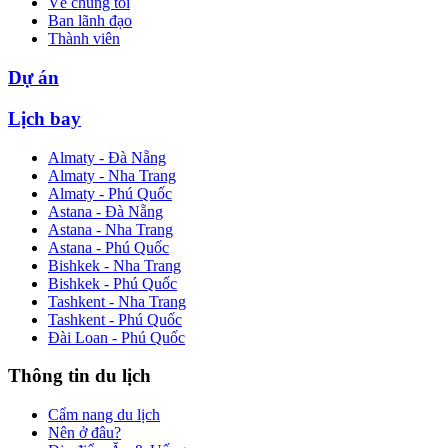
Về chúng tôi
Ban lãnh đạo
Thành viên
Dự án
Lịch bay
Almaty - Đà Nẵng
Almaty - Nha Trang
Almaty - Phú Quốc
Astana - Đà Nẵng
Astana - Nha Trang
Astana - Phú Quốc
Bishkek - Nha Trang
Bishkek - Phú Quốc
Tashkent - Nha Trang
Tashkent - Phú Quốc
Đài Loan - Phú Quốc
Thông tin du lịch
Cẩm nang du lịch
Nên ở đâu?