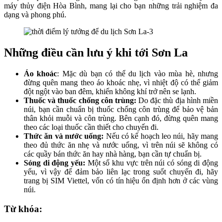
máy thủy điện Hòa Bình, mang lại cho bạn những trải nghiệm đa
dạng và phong phú.
Những điều cần lưu ý khi tới Sơn La
Áo khoác
: Mặc dù bạn có thể du lịch vào mùa hè, nhưng
đừng quên mang theo áo khoác nhẹ, vì nhiệt độ có thể giảm
đột ngột vào ban đêm, khiến không khí trở nên se lạnh.
Thuốc và thuốc chống côn trùng:
Do đặc thù địa hình miền
núi, bạn cần chuẩn bị thuốc chống côn trùng để bảo vệ bản
thân khỏi muỗi và côn trùng. Bên cạnh đó, đừng quên mang
theo các loại thuốc cần thiết cho chuyến đi.
Thức ăn và nước uống:
Nếu có kế hoạch leo núi, hãy mang
theo đủ thức ăn nhẹ và nước uống, vì trên núi sẽ không có
các quầy bán thức ăn hay nhà hàng, bạn cần tự chuẩn bị.
Sóng di động yếu:
Một số khu vực trên núi có sóng di động
yếu, vì vậy để đảm bảo liên lạc trong suốt chuyến đi, hãy
trang bị SIM Viettel, vốn có tín hiệu ổn định hơn ở các vùng
núi.
Từ khóa: