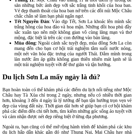
săn những bức ảnh đẹp với sắc trắng tinh khôi của hoa ban.
Vẻ đẹp thanh thoát của hoa ban nở trên các đồi núi Mộc Châu
chắc chắn sẽ làm bạn phải ngẩn ngơ.
Tết Nguyên Đán
: Vào dịp Tết, Sơn La khoác lên mình sắc
trắng hồng của hoa đào và hoa mận. Những đồi hoa phủ đầy
sắc xuân tạo nên một không gian vô cùng lãng mạn và thơ
mộng, đặc biệt là trên các con đường vào bản làng.
Mùa đông
: Ngoài cảnh sắc tuyệt đẹp, mùa đông Sơn La còn
mang đến cho bạn cơ hội trải nghiệm tắm suối nước nóng,
một nét văn hóa đặc trưng của người Thái. Đắm mình trong
làn nước ấm áp giữa không gian thiên nhiên mát lạnh sẽ là
một trải nghiệm tuyệt vời để thư giãn và tận hưởng.
Du lịch Sơn La mấy ngày là đủ?
Bạn hoàn toàn có thể khám phá các điểm du lịch nổi tiếng như Mộc
Châu hay Tà Xùa chỉ trong 2 ngày, nhưng nếu có nhiều thời gian
hơn, khoảng 3 đến 4 ngày là lý tưởng để bạn tận hưởng trọn vẹn vẻ
đẹp của vùng đất này. Thời gian dài hơn sẽ giúp bạn có cơ hội khám
phá các điểm đến chi tiết hơn, tìm kiếm những góc sống ảo tuyệt vời
và cảm nhận được nét đẹp riêng biệt ở từng địa phương.
Ngoài ra, bạn cũng có thể mở rộng hành trình để khám phá các khu
du lịch hấp dẫn khác gần đó như Thung Nai, Mai Châu hay nhà