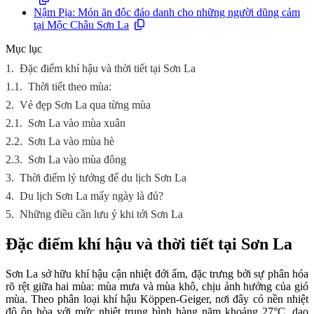
Nậm Pịa: Món ăn độc đáo danh cho những người dũng cảm
tại Mộc Châu Sơn La
Mục lục
1.
Đặc điểm khí hậu và thời tiết tại Sơn La
1.1.
Thời tiết theo mùa:
2.
Vẻ đẹp Sơn La qua từng mùa
2.1.
Sơn La vào mùa xuân
2.2.
Sơn La vào mùa hè
2.3.
Sơn La vào mùa đông
3.
Thời điểm lý tưởng để du lịch Sơn La
4.
Du lịch Sơn La mấy ngày là đủ?
5.
Những điều cần lưu ý khi tới Sơn La
Đặc điểm khí hậu và thời tiết tại Sơn La
Sơn La sở hữu khí hậu cận nhiệt đới ẩm, đặc trưng bởi sự phân hóa
rõ rệt giữa hai mùa: mùa mưa và mùa khô, chịu ảnh hưởng của gió
mùa. Theo phân loại khí hậu Köppen-Geiger, nơi đây có nền nhiệt
độ ôn hòa với mức nhiệt trung bình hàng năm khoảng 27°C, dao