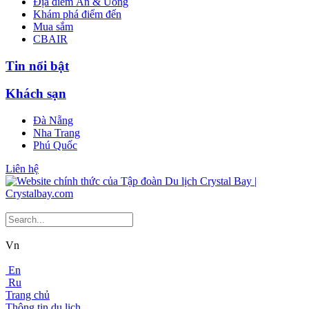
Địa điểm Ăn & Uống
Khám phá điểm đến
Mua sắm
CBAIR
Tin nổi bật
Khách sạn
Đà Nẵng
Nha Trang
Phú Quốc
Liên hệ
Vn
En
Ru
Trang chủ
Thông tin du lịch