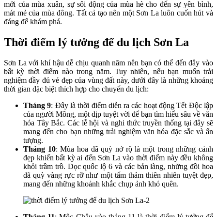
mới của mùa xuân, sự sôi động của mùa hè cho đến sự yên bình,
mát mẻ của mùa đông. Tất cả tạo nên một Sơn La luôn cuốn hút và
đáng để khám phá.
Thời điểm lý tưởng để du lịch Sơn La
Sơn La với khí hậu dễ chịu quanh năm nên bạn có thể đến đây vào
bất kỳ thời điểm nào trong năm. Tuy nhiên, nếu bạn muốn trải
nghiệm đầy đủ vẻ đẹp của vùng đất này, dưới đây là những khoảng
thời gian đặc biệt thích hợp cho chuyến du lịch:
Tháng 9
: Đây là thời điểm diễn ra các hoạt động Tết Độc lập
của người Mông, một dịp tuyệt vời để bạn tìm hiểu sâu về văn
hóa Tây Bắc. Các lễ hội và nghi thức truyền thống tại đây sẽ
mang đến cho bạn những trải nghiệm văn hóa đặc sắc và ấn
tượng.
Tháng 10
: Mùa hoa dã quỳ nở rộ là một trong những cảnh
đẹp khiến bất kỳ ai đến Sơn La vào thời điểm này đều không
khỏi trầm trồ. Dọc quốc lộ 6 và các bản làng, những đồi hoa
dã quỳ vàng rực rỡ như một tấm thảm thiên nhiên tuyệt đẹp,
mang đến những khoảnh khắc chụp ảnh khó quên.
Tháng 11
: Mộc Châu vào tháng 11 là thời điểm lý tưởng để