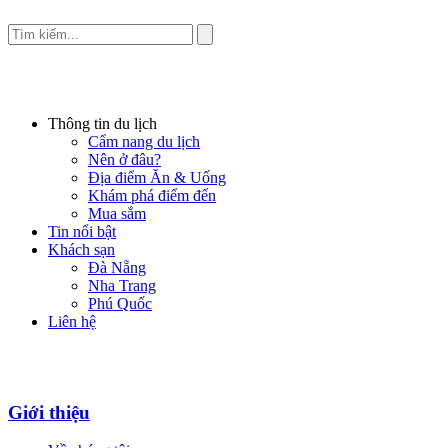
Thông tin du lịch
Cẩm nang du lịch
Nên ở đâu?
Địa điểm Ăn & Uống
Khám phá điểm đến
Mua sắm
Tin nổi bật
Khách sạn
Đà Nẵng
Nha Trang
Phú Quốc
Liên hệ
Giới thiệu