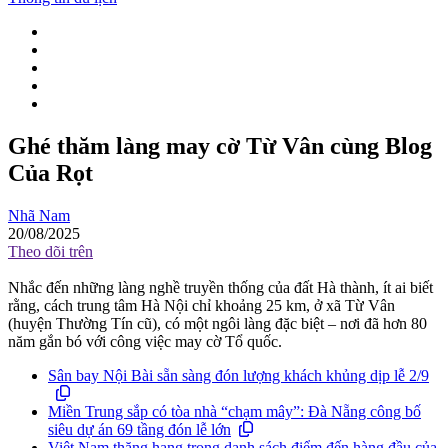
Ghé thăm làng may cờ Từ Vân cùng Blog
Của Rọt
Nhã Nam
20/08/2025
Theo dõi trên
Nhắc đến những làng nghề truyền thống của đất Hà thành, ít ai biết
rằng, cách trung tâm Hà Nội chỉ khoảng 25 km, ở xã Từ Vân
(huyện Thường Tín cũ), có một ngôi làng đặc biệt – nơi đã hơn 80
năm gắn bó với công việc may cờ Tổ quốc.
Sân bay Nội Bài sẵn sàng đón lượng khách khủng dịp lễ 2/9
Miền Trung sắp có tòa nhà “chạm mây”: Đà Nẵng công bố
siêu dự án 69 tầng đón lễ lớn
Việt Nam thăng hạng trong danh sách điểm đến hàng đầu của