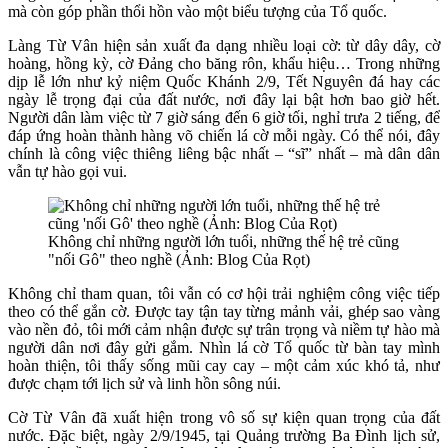
mà còn góp phần thổi hồn vào một biểu tượng của Tổ quốc.
Làng Từ Vân hiện sản xuất đa dạng nhiều loại cờ: từ dây dây, cờ
hoàng, hồng kỳ, cờ Đảng cho băng rôn, khẩu hiệu… Trong những
dịp lễ lớn như kỷ niệm Quốc Khánh 2/9, Tết Nguyên đá hay các
ngày lễ trọng đại của đất nước, nơi đây lại bật hơn bao giờ hết.
Người dân làm việc từ 7 giờ sáng đến 6 giờ tối, nghỉ trưa 2 tiếng, để
đáp ứng hoàn thành hàng võ chiến lá cờ mỗi ngày. Có thể nói, đây
chính là công việc thiêng liêng bậc nhất – “sĩ” nhất – mà dân dân
vẫn tự hào gọi vui.
Không chỉ những người lớn tuổi, những thế hệ trẻ cũng
"nối Gô" theo nghề (Ảnh: Blog Của Rọt)
Không chỉ tham quan, tôi vẫn có cơ hội trải nghiệm công việc tiếp
theo có thể gắn cờ. Được tay tận tay từng mảnh vải, ghép sao vàng
vào nền đỏ, tôi mới cảm nhận được sự trân trọng và niềm tự hào mà
người dân nơi đây gửi gắm. Nhìn lá cờ Tổ quốc từ bàn tay mình
hoàn thiện, tôi thấy sống mũi cay cay – một cảm xúc khó tả, như
được chạm tới lịch sử và linh hồn sông núi.
Cờ Từ Vân đã xuất hiện trong vô số sự kiện quan trọng của đất
nước. Đặc biệt, ngày 2/9/1945, tại Quảng trường Ba Đình lịch sử,