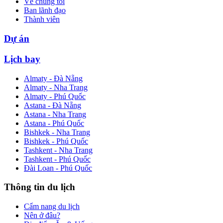
Về chúng tôi
Ban lãnh đạo
Thành viên
Dự án
Lịch bay
Almaty - Đà Nẵng
Almaty - Nha Trang
Almaty - Phú Quốc
Astana - Đà Nẵng
Astana - Nha Trang
Astana - Phú Quốc
Bishkek - Nha Trang
Bishkek - Phú Quốc
Tashkent - Nha Trang
Tashkent - Phú Quốc
Đài Loan - Phú Quốc
Thông tin du lịch
Cẩm nang du lịch
Nên ở đâu?