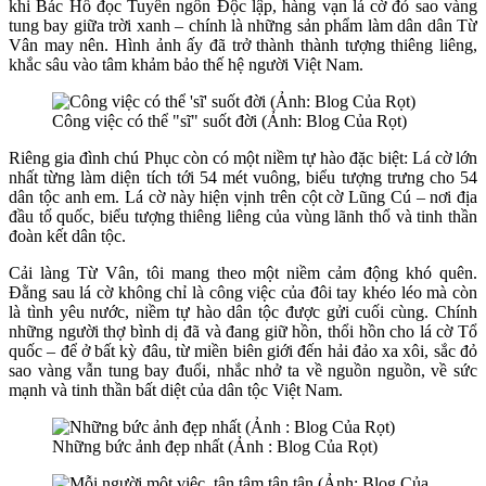
khi Bác Hồ đọc Tuyên ngôn Độc lập, hàng vạn lá cờ đỏ sao vàng
tung bay giữa trời xanh – chính là những sản phẩm làm dân dân Từ
Vân may nên. Hình ảnh ấy đã trở thành thành tượng thiêng liêng,
khắc sâu vào tâm khảm bảo thế hệ người Việt Nam.
Công việc có thể "sĩ" suốt đời (Ảnh: Blog Của Rọt)
Riêng gia đình chú Phục còn có một niềm tự hào đặc biệt: Lá cờ lớn
nhất từng làm diện tích tới 54 mét vuông, biểu tượng trưng cho 54
dân tộc anh em. Lá cờ này hiện vịnh trên cột cờ Lũng Cú – nơi địa
đầu tổ quốc, biểu tượng thiêng liêng của vùng lãnh thổ và tinh thần
đoàn kết dân tộc.
Cải làng Từ Vân, tôi mang theo một niềm cảm động khó quên.
Đằng sau lá cờ không chỉ là công việc của đôi tay khéo léo mà còn
là tình yêu nước, niềm tự hào dân tộc được gửi cuối cùng. Chính
những người thợ bình dị đã và đang giữ hồn, thổi hồn cho lá cờ Tổ
quốc – để ở bất kỳ đâu, từ miền biên giới đến hải đảo xa xôi, sắc đỏ
sao vàng vẫn tung bay đuổi, nhắc nhở ta về nguồn nguồn, về sức
mạnh và tinh thần bất diệt của dân tộc Việt Nam.
Những bức ảnh đẹp nhất (Ảnh : Blog Của Rọt)