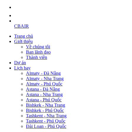
CBAIR
Trang chủ
Giới thiệu
Về chúng tôi
Ban lãnh đạo
Thành viên
Dự án
Lịch bay
Almaty - Đà Nẵng
Almaty - Nha Trang
Almaty - Phú Quốc
Astana - Đà Nẵng
Astana - Nha Trang
Astana - Phú Quốc
Bishkek - Nha Trang
Bishkek - Phú Quốc
Tashkent - Nha Trang
Tashkent - Phú Quốc
Đài Loan - Phú Quốc