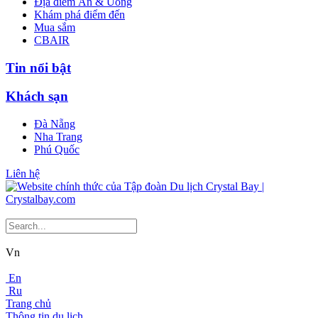
Địa điểm Ăn & Uống
Khám phá điểm đến
Mua sắm
CBAIR
Tin nổi bật
Khách sạn
Đà Nẵng
Nha Trang
Phú Quốc
Liên hệ
Vn
En
Ru
Trang chủ
Thông tin du lịch