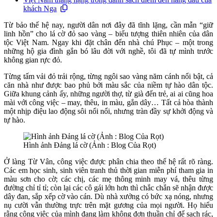
khách Nga
Từ bảo thế hệ nay, người dân nơi đây đã tĩnh lặng, cần mẫn “giữ
linh hồn” cho lá cờ đỏ sao vàng – biểu tượng thiên nhiên của dân
tộc Việt Nam. Ngay khi đặt chân đến nhà chú Phục – một trong
những hộ gia đình gắn bó lâu đời với nghề, tôi đã tự mình trước
không gian rực đỏ.
Từng tấm vải đỏ trải rộng, từng ngôi sao vàng năm cánh nổi bật, cả
căn nhà như được bao phủ bởi màu sắc của niềm tự hào dân tộc.
Giữa khung cảnh ấy, những người thợ, từ già đến trẻ, ai ai cũng hoa
mài với công việc – may, thêu, in màu, gắn dây… Tất cả hòa thành
một nhịp điệu lao động sôi nổi nổi, nhưng tràn đầy sự khởi động và
tự hào.
Hình ảnh Đảng lá cờ (Ảnh : Blog Của Rọt)
Ở làng Từ Vân, công việc được phân chia theo thế hệ rất rõ ràng.
Các em học sinh, sinh viên tranh thủ thời gian miễn phí tham gia in
màu sơn cho cờ; các chị, các mẹ thông minh may vá, thêu từng
đường chỉ tỉ tỉ; còn lại các cô gái lớn hơn thì chắc chắn sẽ nhận được
dây đan, sắp xếp cờ vào cán. Dù nhà xưởng có bức xạ nóng, nhưng
nụ cười vẫn thường trực trên mặt gương của mọi người. Họ hiểu
rằng công việc của mình đang làm không đơn thuần chỉ để sạch rác,