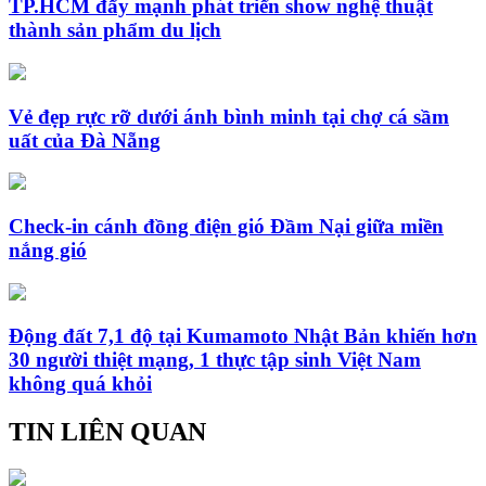
TP.HCM đẩy mạnh phát triển show nghệ thuật
thành sản phẩm du lịch
Vẻ đẹp rực rỡ dưới ánh bình minh tại chợ cá sầm
uất của Đà Nẵng
Check-in cánh đồng điện gió Đầm Nại giữa miền
nắng gió
Động đất 7,1 độ tại Kumamoto Nhật Bản khiến hơn
30 người thiệt mạng, 1 thực tập sinh Việt Nam
không quá khỏi
TIN LIÊN QUAN