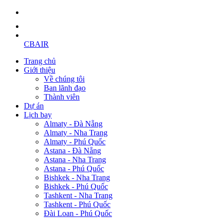
CBAIR
Trang chủ
Giới thiệu
Về chúng tôi
Ban lãnh đạo
Thành viên
Dự án
Lịch bay
Almaty - Đà Nẵng
Almaty - Nha Trang
Almaty - Phú Quốc
Astana - Đà Nẵng
Astana - Nha Trang
Astana - Phú Quốc
Bishkek - Nha Trang
Bishkek - Phú Quốc
Tashkent - Nha Trang
Tashkent - Phú Quốc
Đài Loan - Phú Quốc