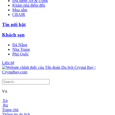
Địa điểm Ăn & Uống
Khám phá điểm đến
Mua sắm
CBAIR
Tin nổi bật
Khách sạn
Đà Nẵng
Nha Trang
Phú Quốc
Liên hệ
Vn
En
Ru
Trang chủ
Thông tin du lịch