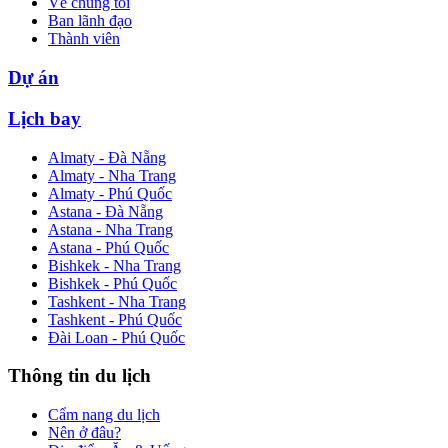
Về chúng tôi
Ban lãnh đạo
Thành viên
Dự án
Lịch bay
Almaty - Đà Nẵng
Almaty - Nha Trang
Almaty - Phú Quốc
Astana - Đà Nẵng
Astana - Nha Trang
Astana - Phú Quốc
Bishkek - Nha Trang
Bishkek - Phú Quốc
Tashkent - Nha Trang
Tashkent - Phú Quốc
Đài Loan - Phú Quốc
Thông tin du lịch
Cẩm nang du lịch
Nên ở đâu?