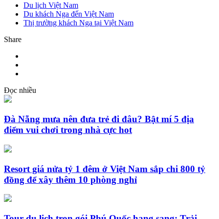
Du lịch Việt Nam
Du khách Nga đến Việt Nam
Thị trường khách Nga tại Việt Nam
Share
Đọc nhiều
Đà Nẵng mưa nên đưa trẻ đi đâu? Bật mí 5 địa
điểm vui chơi trong nhà cực hot
Resort giá nửa tỷ 1 đêm ở Việt Nam sắp chi 800 tỷ
đồng để xây thêm 10 phòng nghỉ
Tour du lịch trọn gói Phú Quốc hạng sang: Trải