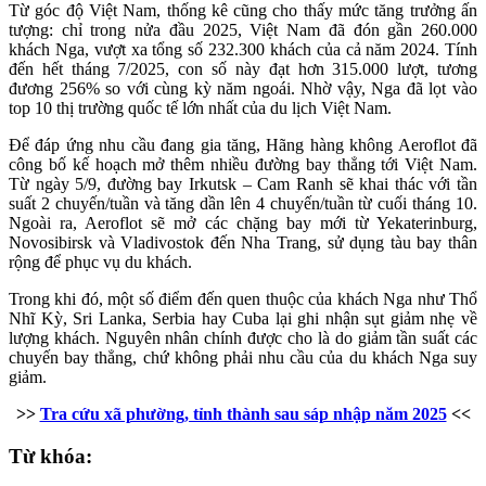
Từ góc độ Việt Nam, thống kê cũng cho thấy mức tăng trưởng ấn
tượng: chỉ trong nửa đầu 2025, Việt Nam đã đón gần 260.000
khách Nga, vượt xa tổng số 232.300 khách của cả năm 2024. Tính
đến hết tháng 7/2025, con số này đạt hơn 315.000 lượt, tương
đương 256% so với cùng kỳ năm ngoái. Nhờ vậy, Nga đã lọt vào
top 10 thị trường quốc tế lớn nhất của du lịch Việt Nam.
Để đáp ứng nhu cầu đang gia tăng, Hãng hàng không Aeroflot đã
công bố kế hoạch mở thêm nhiều đường bay thẳng tới Việt Nam.
Từ ngày 5/9, đường bay Irkutsk – Cam Ranh sẽ khai thác với tần
suất 2 chuyến/tuần và tăng dần lên 4 chuyến/tuần từ cuối tháng 10.
Ngoài ra, Aeroflot sẽ mở các chặng bay mới từ Yekaterinburg,
Novosibirsk và Vladivostok đến Nha Trang, sử dụng tàu bay thân
rộng để phục vụ du khách.
Trong khi đó, một số điểm đến quen thuộc của khách Nga như Thổ
Nhĩ Kỳ, Sri Lanka, Serbia hay Cuba lại ghi nhận sụt giảm nhẹ về
lượng khách. Nguyên nhân chính được cho là do giảm tần suất các
chuyến bay thẳng, chứ không phải nhu cầu của du khách Nga suy
giảm.
>>
Tra cứu xã phường, tỉnh thành sau sáp nhập năm 2025
<<
Từ khóa: