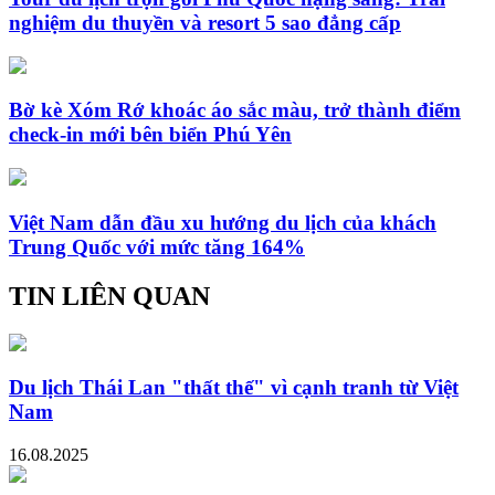
nghiệm du thuyền và resort 5 sao đẳng cấp
Bờ kè Xóm Rớ khoác áo sắc màu, trở thành điểm
check-in mới bên biển Phú Yên
Việt Nam dẫn đầu xu hướng du lịch của khách
Trung Quốc với mức tăng 164%
TIN LIÊN QUAN
Du lịch Thái Lan "thất thế" vì cạnh tranh từ Việt
Nam
16.08.2025