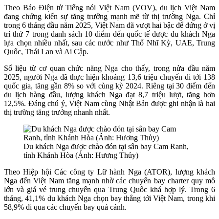
Theo Báo Điện tử Tiếng nói Việt Nam (VOV), du lịch Việt Nam
đang chứng kiến sự tăng trưởng mạnh mẽ từ thị trường Nga. Chỉ
trong 6 tháng đầu năm 2025, Việt Nam đã vượt hai bậc để đứng ở vị
trí thứ 7 trong danh sách 10 điểm đến quốc tế được du khách Nga
lựa chọn nhiều nhất, sau các nước như Thổ Nhĩ Kỳ, UAE, Trung
Quốc, Thái Lan và Ai Cập.
Số liệu từ cơ quan chức năng Nga cho thấy, trong nửa đầu năm
2025, người Nga đã thực hiện khoảng 13,6 triệu chuyến đi tới 138
quốc gia, tăng gần 8% so với cùng kỳ 2024. Riêng tại 30 điểm đến
du lịch hàng đầu, lượng khách Nga đạt 8,7 triệu lượt, tăng hơn
12,5%. Đáng chú ý, Việt Nam cùng Nhật Bản được ghi nhận là hai
thị trường tăng trưởng nhanh nhất.
Du khách Nga được chào đón tại sân bay Cam Ranh,
tỉnh Khánh Hòa (Ảnh: Hương Thủy)
Theo Hiệp hội Các công ty Lữ hành Nga (ATOR), lượng khách
Nga đến Việt Nam tăng mạnh nhờ các chuyến bay charter quy mô
lớn và giá vé trung chuyển qua Trung Quốc khá hợp lý. Trong 6
tháng, 41,1% du khách Nga chọn bay thẳng tới Việt Nam, trong khi
58,9% đi qua các chuyến bay quá cảnh.