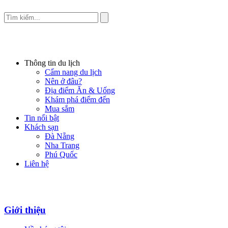
Thông tin du lịch
Cẩm nang du lịch
Nên ở đâu?
Địa điểm Ăn & Uống
Khám phá điểm đến
Mua sắm
Tin nổi bật
Khách sạn
Đà Nẵng
Nha Trang
Phú Quốc
Liên hệ
Giới thiệu