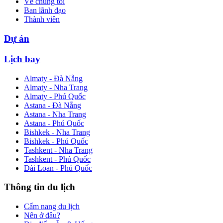
Về chúng tôi
Ban lãnh đạo
Thành viên
Dự án
Lịch bay
Almaty - Đà Nẵng
Almaty - Nha Trang
Almaty - Phú Quốc
Astana - Đà Nẵng
Astana - Nha Trang
Astana - Phú Quốc
Bishkek - Nha Trang
Bishkek - Phú Quốc
Tashkent - Nha Trang
Tashkent - Phú Quốc
Đài Loan - Phú Quốc
Thông tin du lịch
Cẩm nang du lịch
Nên ở đâu?