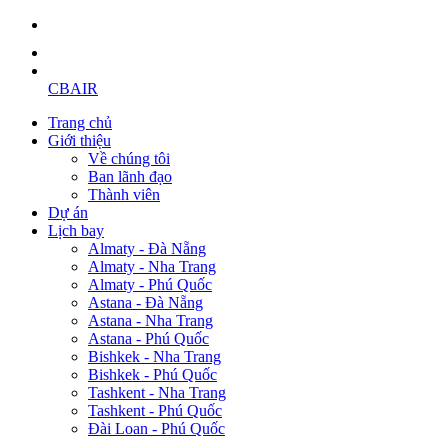
CBAIR
Trang chủ
Giới thiệu
Về chúng tôi
Ban lãnh đạo
Thành viên
Dự án
Lịch bay
Almaty - Đà Nẵng
Almaty - Nha Trang
Almaty - Phú Quốc
Astana - Đà Nẵng
Astana - Nha Trang
Astana - Phú Quốc
Bishkek - Nha Trang
Bishkek - Phú Quốc
Tashkent - Nha Trang
Tashkent - Phú Quốc
Đài Loan - Phú Quốc