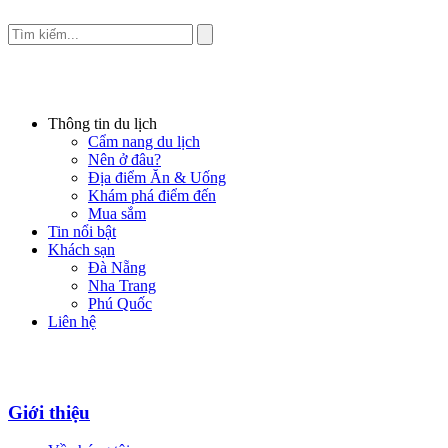
Thông tin du lịch
Cẩm nang du lịch
Nên ở đâu?
Địa điểm Ăn & Uống
Khám phá điểm đến
Mua sắm
Tin nổi bật
Khách sạn
Đà Nẵng
Nha Trang
Phú Quốc
Liên hệ
Giới thiệu