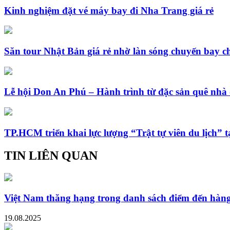
Kinh nghiệm đặt vé máy bay đi Nha Trang giá rẻ
Săn tour Nhật Bản giá rẻ nhờ làn sóng chuyến bay c
Lễ hội Don An Phú – Hành trình từ đặc sản quê nhà 
TP.HCM triển khai lực lượng “Trật tự viên du lịch” t
TIN LIÊN QUAN
Việt Nam thăng hạng trong danh sách điểm đến hàn
19.08.2025