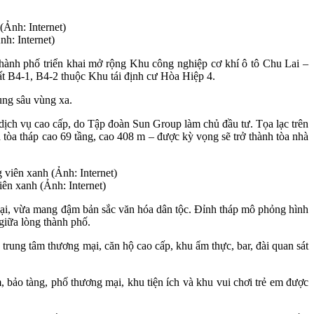
h: Internet)
ành phố triển khai mở rộng Khu công nghiệp cơ khí ô tô Chu Lai –
t B4-1, B4-2 thuộc Khu tái định cư Hòa Hiệp 4.
ùng sâu vùng xa.
 dịch vụ cao cấp, do Tập đoàn Sun Group làm chủ đầu tư. Tọa lạc trên
tòa tháp cao 69 tầng, cao 408 m – được kỳ vọng sẽ trở thành tòa nhà
ên xanh (Ảnh: Internet)
 đại, vừa mang đậm bản sắc văn hóa dân tộc. Đỉnh tháp mô phỏng hình
giữa lòng thành phố.
 trung tâm thương mại, căn hộ cao cấp, khu ẩm thực, bar, đài quan sát
 bảo tàng, phố thương mại, khu tiện ích và khu vui chơi trẻ em được