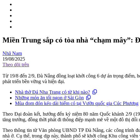
Miền Trung sắp có tòa nhà “chạm mây”: Đà
Nhã Nam
19/08/2025
Theo dõi trên
Từ 19/8 đến 2/9, Đà Nẵng đồng loạt khởi công 6 dự án trọng điểm
phát triển bền vững và hiện đại.
Nhà thờ Đá Nha Trang có từ khi nào?
Những món ăn tối ngon ở Sài Gòn
Mùa đom đón kéo dài hiếm có tại Vườn quốc gia Cúc Phương
Theo Đại đoàn kết, hướng đến kỷ niệm 80 năm Quốc khánh 2/9 (194
tăng trưởng, đồng thời phát đi thông điệp mạnh mẽ về một đô thị đổi 
Theo thông tin từ Văn phòng UBND TP Đà Nẵng, các công trình được 
nhà ở. Cụ thể, trong dịp này, thành phố sẽ khởi công Khu công viê