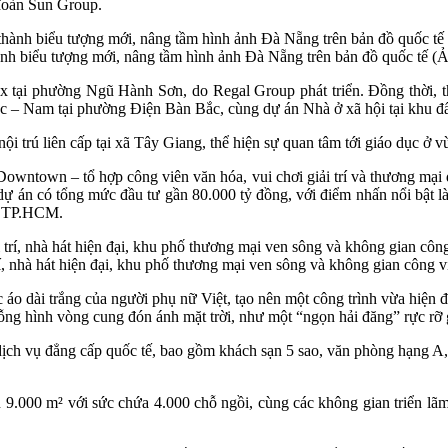
 đoàn Sun Group.
h biểu tượng mới, nâng tầm hình ảnh Đà Nẵng trên bản đồ quốc tế (Ản
tại phường Ngũ Hành Sơn, do Regal Group phát triển. Đồng thời, th
ắc – Nam tại phường Điện Bàn Bắc, cùng dự án Nhà ở xã hội tại khu đấ
 trú liên cấp tại xã Tây Giang, thể hiện sự quan tâm tới giáo dục ở v
Downtown – tổ hợp công viên văn hóa, vui chơi giải trí và thương mại
ự án có tổng mức đầu tư gần 80.000 tỷ đồng, với điểm nhấn nổi bật là 
ại TP.HCM.
 nhà hát hiện đại, khu phố thương mại ven sông và không gian công vi
c áo dài trắng của người phụ nữ Việt, tạo nên một công trình vừa hiện
ỗng hình vòng cung đón ánh mặt trời, như một “ngọn hải đăng” rực rỡ 
i dịch vụ đẳng cấp quốc tế, bao gồm khách sạn 5 sao, văn phòng hạng A,
.000 m² với sức chứa 4.000 chỗ ngồi, cùng các không gian triển lãm,