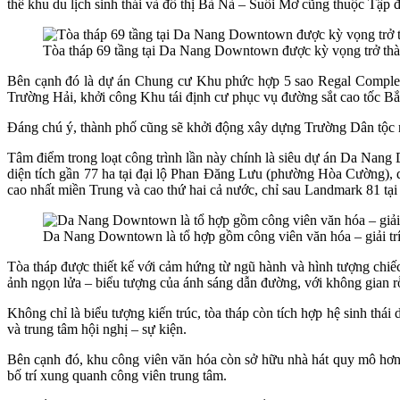
thể khu du lịch sinh thái và đô thị Bà Nà – Suối Mơ cũng thuộc Tập
Tòa tháp 69 tầng tại Da Nang Downtown được kỳ vọng trở thàn
Bên cạnh đó là dự án Chung cư Khu phức hợp 5 sao Regal Complex 
Trường Hải, khởi công Khu tái định cư phục vụ đường sắt cao tốc B
Đáng chú ý, thành phố cũng sẽ khởi động xây dựng Trường Dân tộc nội
Tâm điểm trong loạt công trình lần này chính là siêu dự án Da Nang 
diện tích gần 77 ha tại đại lộ Phan Đăng Lưu (phường Hòa Cường), d
cao nhất miền Trung và cao thứ hai cả nước, chỉ sau Landmark 81 t
Da Nang Downtown là tổ hợp gồm công viên văn hóa – giải trí,
Tòa tháp được thiết kế với cảm hứng từ ngũ hành và hình tượng chiế
ảnh ngọn lửa – biểu tượng của ánh sáng dẫn đường, với không gian r
Không chỉ là biểu tượng kiến trúc, tòa tháp còn tích hợp hệ sinh thá
và trung tâm hội nghị – sự kiện.
Bên cạnh đó, khu công viên văn hóa còn sở hữu nhà hát quy mô hơn 9
bố trí xung quanh công viên trung tâm.