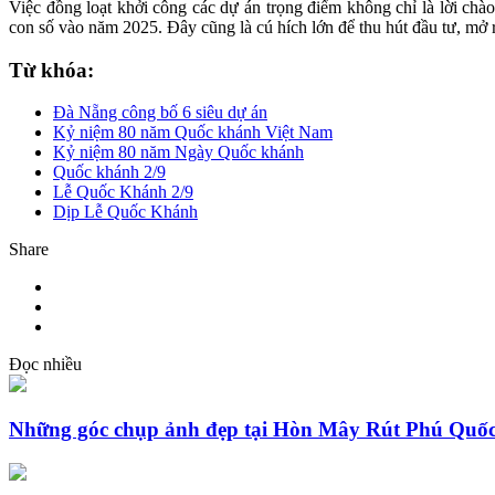
Việc đồng loạt khởi công các dự án trọng điểm không chỉ là lời chà
con số vào năm 2025. Đây cũng là cú hích lớn để thu hút đầu tư, mở 
Từ khóa:
Đà Nẵng công bố 6 siêu dự án
Kỷ niệm 80 năm Quốc khánh Việt Nam
Kỷ niệm 80 năm Ngày Quốc khánh
Quốc khánh 2/9
Lễ Quốc Khánh 2/9
Dịp Lễ Quốc Khánh
Share
Đọc nhiều
Những góc chụp ảnh đẹp tại Hòn Mây Rút Phú Quốc