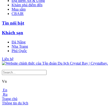
Địa điểm Ăn & Uống
Khám phá điểm đến
Mua sắm
CBAIR
Tin nổi bật
Khách sạn
Đà Nẵng
Nha Trang
Phú Quốc
Liên hệ
Vn
En
Ru
Trang chủ
Thông tin du lịch