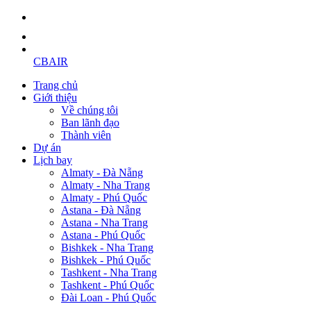
CBAIR
Trang chủ
Giới thiệu
Về chúng tôi
Ban lãnh đạo
Thành viên
Dự án
Lịch bay
Almaty - Đà Nẵng
Almaty - Nha Trang
Almaty - Phú Quốc
Astana - Đà Nẵng
Astana - Nha Trang
Astana - Phú Quốc
Bishkek - Nha Trang
Bishkek - Phú Quốc
Tashkent - Nha Trang
Tashkent - Phú Quốc
Đài Loan - Phú Quốc