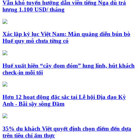
Vẫn khó tuyển hướng dẫn viên tiếng Nga dù trả
lương 1.100 USD/ tháng
Xác lập kỷ lục Việt Nam: Màn quảng diễn bún bò
Huế quy mô chưa từng có
Huế xuất hiện “cây đom đóm” lung linh, hút khách
check-in mỗi tối
Hơn 12 hoạt động đặc sắc tại Lễ hội Địa đạo Kỳ
Anh - Bãi sậy sông Đầm
35% du khách Việt quyết định chọn điểm đến dựa
trên tiêu chí ẩm thực