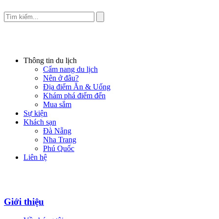
Thông tin du lịch
Cẩm nang du lịch
Nên ở đâu?
Địa điểm Ăn & Uống
Khám phá điểm đến
Mua sắm
Sự kiện
Khách sạn
Đà Nẵng
Nha Trang
Phú Quốc
Liên hệ
Giới thiệu