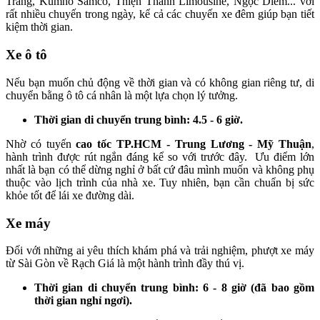
Trang, Kumho Samco, Thiện Thành Limousine, Ngọc Diễm... với
rất nhiều chuyến trong ngày, kể cả các chuyến xe đêm giúp bạn tiết
kiệm thời gian.
Xe ô tô
Nếu bạn muốn chủ động về thời gian và có không gian riêng tư, di
chuyển bằng ô tô cá nhân là một lựa chọn lý tưởng.
Thời gian di chuyển trung bình: 4.5 - 6 giờ.
Nhờ có tuyến
cao tốc TP.HCM - Trung Lương - Mỹ Thuận
,
hành trình được rút ngắn đáng kể so với trước đây. Ưu điểm lớn
nhất là bạn có thể dừng nghỉ ở bất cứ đâu mình muốn và không phụ
thuộc vào lịch trình của nhà xe. Tuy nhiên, bạn cần chuẩn bị sức
khỏe tốt để lái xe đường dài.
Xe máy
Đối với những ai yêu thích khám phá và trải nghiệm, phượt xe máy
từ Sài Gòn về Rạch Giá là một hành trình đầy thú vị.
Thời gian di chuyển trung bình: 6 - 8 giờ (đã bao gồm
thời gian nghỉ ngơi).