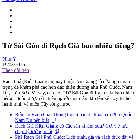
Từ Sài Gòn đi Rạch Giá bao nhiêu tiếng?
Như Ý
19/08/2025
Theo dõi trên
Rạch Giá (Kiên Giang cũ, nay thuộc An Giang) là cửa ngõ quan
trọng để khám phá các hòn đảo thiên đường như Phú Quốc, Nam
Du, Hòn Sơn. Vì vậy, câu hỏi "Từ Sài Gòn đi Rạch Giá bao nhiêu
tiếng?" luôn được rất nhiều người quan tâm khi lên kế hoạch cho
hành trình về miền Tây sông nước.
Bến tàu Rạch Giá: Thông tin cơ bản du khách đi Phú Quốc,
Nam Du nên biết
Rạch Giá Kiên Giang có đặc sản gì làm quà? Gợi ý 7 lựa
chọn lý tưởng nhất
Phà Rạch Giá Phú Quốc: Lịch trình, giá và cách thức đặt vé