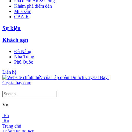
Địa điểm Ăn & Uống
Khám phá điểm đến
Mua sắm
CBAIR
Sự kiện
Khách sạn
Đà Nẵng
Nha Trang
Phú Quốc
Liên hệ
Vn
En
Ru
Trang chủ
Thông tin du lịch