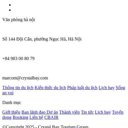
Văn phòng hà nội
Số 144 Đội Cấn, phường Ngọc Hà, Hà Nội
+84 983 00 80 79
marcom@crystalbay.com
Thông tin du lịch
Kiến thức du lịch
Pháp luật du lịch
Lịch bay
Sống
an vui
Danh mục
Giới thiệu
Ban lãnh đạo
Dự án
Thành viên
Tin tức
Lịch bay
Tuyển
dụng
Booking
Liên hệ
CBAIR
©Copyright 2025 - Crystal Bay Tourism Group