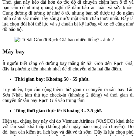
Thời gian này kéo dài hơn do tốc độ di chuyển chậm hơn ô tô và
bạn cần có những quãng nghỉ để đảm bảo an toàn và sức khỏe.
Cung đường đi tương tự như ô tô, nhưng bạn sẽ được tự do ngắm
nhìn cảnh sắc miền Tây sông nước một cách chân thực nhất. Đây là
lựa chọn đòi hỏi thể lực và sự chuẩn bị kỹ lưỡng về xe cộ cũng như
đồ bảo hộ.
Máy bay
Ít người biết rằng có đường bay thẳng từ Sài Gòn đến Rạch Giá,
đây là phương tiện nhanh nhất để di chuyển giữa hai địa điểm.
Thời gian bay: Khoảng 50 - 55 phút.
Tuy nhiên, bạn cần cộng thêm thời gian di chuyển ra sân bay Tân
Sơn Nhất, làm thủ tục check-in (khoảng 2 tiếng) và thời gian di
chuyển từ sân bay Rạch Giá vào trung tâm.
Tổng thời gian thực tế: Khoảng 3 - 3.5 giờ.
Hiện tại, chặng bay này chỉ do Vietnam Airlines (VASCO) khai thác
với tần suất khá thấp (không phải ngày nào cũng có chuyến). Do
đó, bạn cần kiểm tra lịch bay và đặt vé từ sớm. Đây là lựa chọn phù