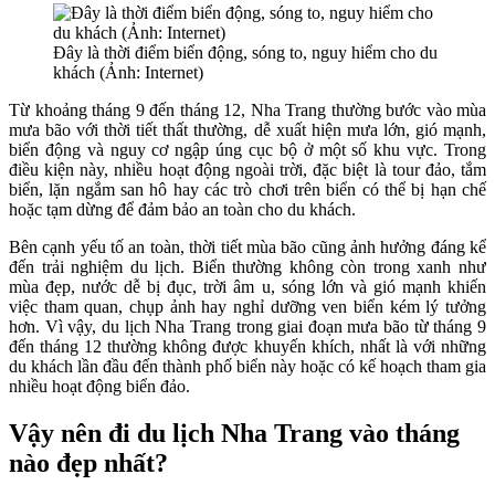
Đây là thời điểm biển động, sóng to, nguy hiểm cho du
khách (Ảnh: Internet)
Từ khoảng tháng 9 đến tháng 12, Nha Trang thường bước vào mùa
mưa bão với thời tiết thất thường, dễ xuất hiện mưa lớn, gió mạnh,
biển động và nguy cơ ngập úng cục bộ ở một số khu vực. Trong
điều kiện này, nhiều hoạt động ngoài trời, đặc biệt là tour đảo, tắm
biển, lặn ngắm san hô hay các trò chơi trên biển có thể bị hạn chế
hoặc tạm dừng để đảm bảo an toàn cho du khách.
Bên cạnh yếu tố an toàn, thời tiết mùa bão cũng ảnh hưởng đáng kể
đến trải nghiệm du lịch. Biển thường không còn trong xanh như
mùa đẹp, nước dễ bị đục, trời âm u, sóng lớn và gió mạnh khiến
việc tham quan, chụp ảnh hay nghỉ dưỡng ven biển kém lý tưởng
hơn. Vì vậy, du lịch Nha Trang trong giai đoạn mưa bão từ tháng 9
đến tháng 12 thường không được khuyến khích, nhất là với những
du khách lần đầu đến thành phố biển này hoặc có kế hoạch tham gia
nhiều hoạt động biển đảo.
Vậy nên đi du lịch Nha Trang vào tháng
nào đẹp nhất?