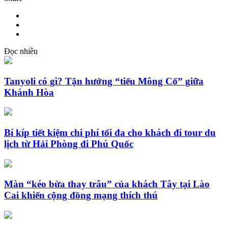
Đọc nhiều
Tanyoli có gì? Tận hưởng “tiểu Mông Cổ” giữa
Khánh Hòa
Bí kíp tiết kiệm chi phí tối đa cho khách đi tour du
lịch từ Hải Phòng đi Phú Quốc
Màn “kéo bừa thay trâu” của khách Tây tại Lào
Cai khiến cộng đồng mạng thích thú