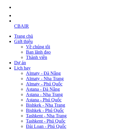
CBAIR
Trang chủ
Giới thiệu
Về chúng tôi
Ban lãnh đạo
Thành viên
Dự án
Lịch bay
Almaty - Đà Nẵng
Almaty - Nha Trang
Almaty - Phú Quốc
Astana - Đà Nẵng
Astana - Nha Trang
Astana - Phú Quốc
Bishkek - Nha Trang
Bishkek - Phú Quốc
Tashkent - Nha Trang
Tashkent - Phú Quốc
Đài Loan - Phú Quốc