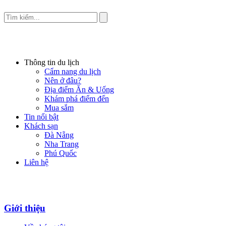
Thông tin du lịch
Cẩm nang du lịch
Nên ở đâu?
Địa điểm Ăn & Uống
Khám phá điểm đến
Mua sắm
Tin nổi bật
Khách sạn
Đà Nẵng
Nha Trang
Phú Quốc
Liên hệ
Giới thiệu