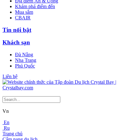
Địa điểm Ăn & Uống
Khám phá điểm đến
Mua sắm
CBAIR
Tin nổi bật
Khách sạn
Đà Nẵng
Nha Trang
Phú Quốc
Liên hệ
Vn
En
Ru
Trang chủ
Cẩm nang du lịch