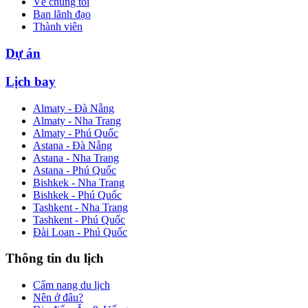
Về chúng tôi
Ban lãnh đạo
Thành viên
Dự án
Lịch bay
Almaty - Đà Nẵng
Almaty - Nha Trang
Almaty - Phú Quốc
Astana - Đà Nẵng
Astana - Nha Trang
Astana - Phú Quốc
Bishkek - Nha Trang
Bishkek - Phú Quốc
Tashkent - Nha Trang
Tashkent - Phú Quốc
Đài Loan - Phú Quốc
Thông tin du lịch
Cẩm nang du lịch
Nên ở đâu?