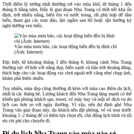
Thời điểm lý tưởng nhất thường rơi vào mùa khô, từ tháng 1 đến
tháng 8 hằng năm. Đây là giai đoạn Nha Trang có thời tiết khá ổn
định, trời nhiều nắng, biển êm và nước trong, rất phù hợp để tắm
biển, tham gia các tour đảo, lặn ngắm san hô hoặc tận hưởng kỳ
nghỉ dưỡng ven biển.
Vào mùa mưa bão, các hoạt động biển đều bị đình chỉ
(Ảnh: Internet)
Đặc biệt, từ khoảng tháng 3 đến tháng 8, khung cảnh Nha Trang
thường rực rỡ hơn với nắng đẹp, biển xanh và bầu trời thoáng đãng,
thích hợp cho các hoạt động vui chơi ngoài trời cũng như chụp ảnh,
khám phá thiên nhiên.
Tuy nhiên, mùa đẹp cũng thường đi kèm với mùa cao điểm du lịch,
nhất là các tháng hè. Lượng khách đến Nha Trang tăng mạnh có thể
khiến giá phòng khách sạn, resort, vé máy bay và một số dịch vụ du
lịch cao hơn so với ngày thường. Vì vậy, nếu dự định ghé Nha
Trang vào giai đoạn này, du khách nên đặt phòng, vé và tour trước
khoảng 1–2 tháng để có thêm lựa chọn tốt, chủ động lịch trình và tối
ưu chi phí cho chuyến đi.
Đi du lịch Nha Trang vào mùa nào rẻ