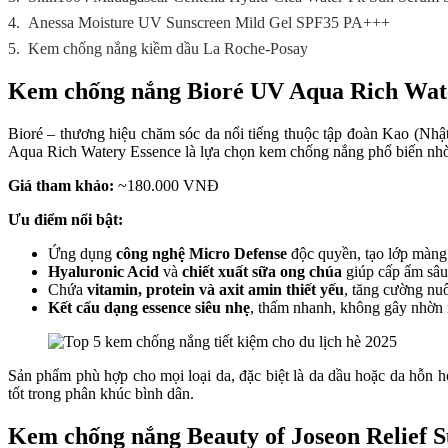
4.
Anessa Moisture UV Sunscreen Mild Gel SPF35 PA+++
5.
Kem chống nắng kiềm dầu La Roche-Posay
Kem chống nắng Bioré UV Aqua Rich Wat
Bioré – thương hiệu chăm sóc da nổi tiếng thuộc tập đoàn Kao (Nhật
Aqua Rich Watery Essence là lựa chọn kem chống nắng phổ biến nhờ 
Giá tham khảo:
~180.000 VNĐ
Ưu điểm nổi bật:
Ứng dụng
công nghệ Micro Defense
độc quyền, tạo lớp màng
Hyaluronic Acid
và
chiết xuất sữa ong chúa
giúp cấp ẩm sâu,
Chứa
vitamin, protein và axit amin thiết yếu
, tăng cường nu
Kết cấu dạng essence siêu nhẹ
, thấm nhanh, không gây nhờn r
Sản phẩm phù hợp cho mọi loại da, đặc biệt là da dầu hoặc da hỗn 
tốt trong phân khúc bình dân.
Kem chống nắng Beauty of Joseon Relie