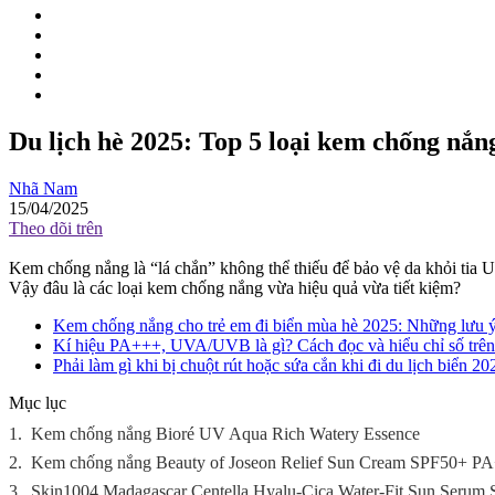
Du lịch hè 2025: Top 5 loại kem chống nắn
Nhã Nam
15/04/2025
Theo dõi trên
Kem chống nắng là “lá chắn” không thể thiếu để bảo vệ da khỏi tia 
Vậy đâu là các loại kem chống nắng vừa hiệu quả vừa tiết kiệm?
Kem chống nắng cho trẻ em đi biển mùa hè 2025: Những lưu ý 
Kí hiệu PA+++, UVA/UVB là gì? Cách đọc và hiểu chỉ số trên
Phải làm gì khi bị chuột rút hoặc sứa cắn khi đi du lịch biển 20
Mục lục
1.
Kem chống nắng Bioré UV Aqua Rich Watery Essence
2.
Kem chống nắng Beauty of Joseon Relief Sun Cream SPF50+ 
3.
Skin1004 Madagascar Centella Hyalu-Cica Water-Fit Sun Ser