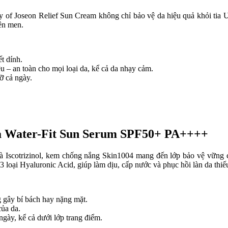
y of Joseon Relief Sun Cream không chỉ bảo vệ da hiệu quả khỏi ti
lên men.
t dính.
u – an toàn cho mọi loại da, kể cả da nhạy cảm.
ỡ cả ngày.
ca Water-Fit Sun Serum SPF50+ PA++++
à Iscotrizinol, kem chống nắng Skin1004 mang đến lớp bảo vệ vững c
 loại Hyaluronic Acid, giúp làm dịu, cấp nước và phục hồi làn da thiế
 gây bí bách hay nặng mặt.
của da.
gày, kể cả dưới lớp trang điểm.