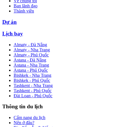
Về chúng tôi
Ban lãnh đạo
Thành viên
Dự án
Lịch bay
Almaty - Đà Nẵng
Almaty - Nha Trang
Almaty - Phú Quốc
Astana - Đà Nẵng
Astana - Nha Trang
Astana - Phú Quốc
Bishkek - Nha Trang
Bishkek - Phú Quốc
Tashkent - Nha Trang
Tashkent - Phú Quốc
Đài Loan - Phú Quốc
Thông tin du lịch
Cẩm nang du lịch
Nên ở đâu?