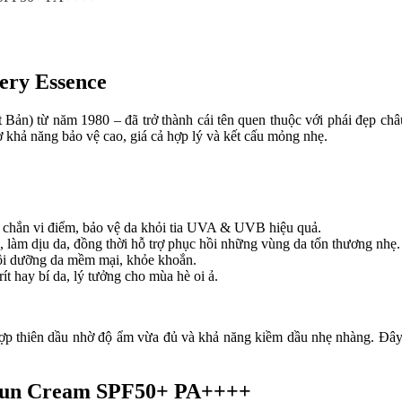
ery Essence
 Bản) từ năm 1980 – đã trở thành cái tên quen thuộc với phái đẹp châ
khả năng bảo vệ cao, giá cả hợp lý và kết cấu mỏng nhẹ.
 chắn vi điểm, bảo vệ da khỏi tia UVA & UVB hiệu quả.
 làm dịu da, đồng thời hỗ trợ phục hồi những vùng da tổn thương nhẹ.
ôi dưỡng da mềm mại, khỏe khoắn.
ít hay bí da, lý tưởng cho mùa hè oi ả.
hợp thiên dầu nhờ độ ẩm vừa đủ và khả năng kiềm dầu nhẹ nhàng. Đây 
f Sun Cream SPF50+ PA++++