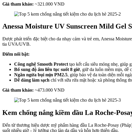
Giá tham khảo:
~321.000 VNĐ
Anessa Moisture UV Sunscreen Mild Gel
Được phát triển đặc biệt cho da nhạy cảm và trẻ em, Anessa Moistu
tia UVA/UVB.
Điểm nổi bật:
Công nghệ Smooth Protect
tạo kết cấu siêu mỏng nhẹ, giúp g
Bổ sung độ ẩm liên tục suốt 8 giờ
, giữ da luôn mềm mịn, dễ ch
Ngăn ngừa bụi mịn PM2.5
, giúp bảo vệ da toàn diện mỗi ngà
Dễ dàng làm sạch
chỉ với sữa rửa mặt hoặc xà phòng thông t
Giá tham khảo:
~473.000 VNĐ
Kem chống nắng kiềm dầu La Roche-Pos
Đến từ thương hiệu dược mỹ phẩm hàng đầu La Roche-Posay (Pháp), 
suốt nhiều giờ – lý tưởng cho làn da dầu và hỗn hợp thiên dầu.