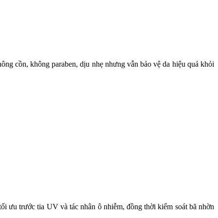
hông cồn, không paraben, dịu nhẹ nhưng vẫn bảo vệ da hiệu quả khỏi
 ưu trước tia UV và tác nhân ô nhiễm, đồng thời kiểm soát bã nhờn