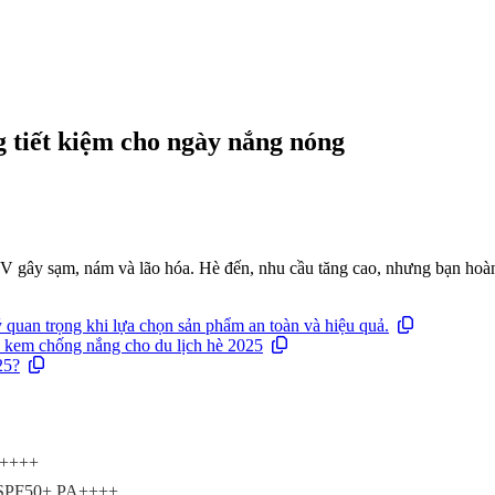
g tiết kiệm cho ngày nắng nóng
UV gây sạm, nám và lão hóa. Hè đến, nhu cầu tăng cao, nhưng bạn hoà
quan trọng khi lựa chọn sản phẩm an toàn và hiệu quả.
 kem chống nắng cho du lịch hè 2025
25?
PA++++
um SPF50+ PA++++