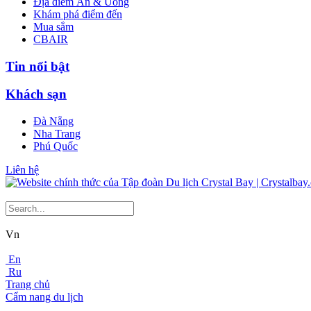
Địa điểm Ăn & Uống
Khám phá điểm đến
Mua sắm
CBAIR
Tin nổi bật
Khách sạn
Đà Nẵng
Nha Trang
Phú Quốc
Liên hệ
Vn
En
Ru
Trang chủ
Cẩm nang du lịch