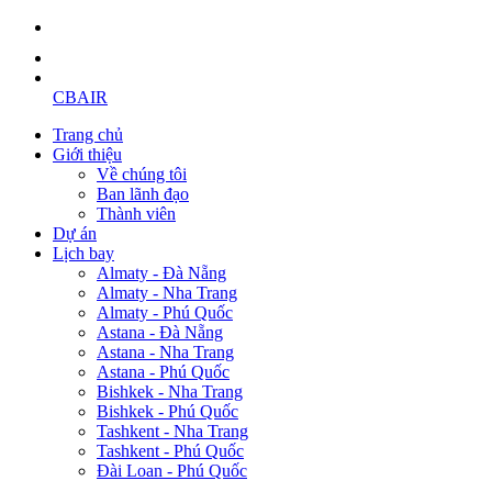
CBAIR
Trang chủ
Giới thiệu
Về chúng tôi
Ban lãnh đạo
Thành viên
Dự án
Lịch bay
Almaty - Đà Nẵng
Almaty - Nha Trang
Almaty - Phú Quốc
Astana - Đà Nẵng
Astana - Nha Trang
Astana - Phú Quốc
Bishkek - Nha Trang
Bishkek - Phú Quốc
Tashkent - Nha Trang
Tashkent - Phú Quốc
Đài Loan - Phú Quốc