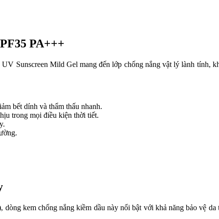
 SPF35 PA+++
re UV Sunscreen Mild Gel mang đến lớp chống nắng vật lý lành tính, k
iảm bết dính và thẩm thấu nhanh.
ịu trong mọi điều kiện thời tiết.
y.
hường.
ay
dòng kem chống nắng kiềm dầu này nổi bật với khả năng bảo vệ da tối