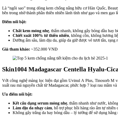
Là “ngôi sao” trong dòng kem chống nắng hữu cơ Hàn Quốc, Beaut
bên trong nhờ thành phần thiên nhiên lành tính như gạo và men gạo 
Điểm nổi bật:
Chất kem mỏng nhẹ
, thấm nhanh, không gây bóng dầu hay bế
Chiết xuất 100% từ thiên nhiên
, không cồn, không hương liệ
Dưỡng ẩm sâu, làm dịu da, giúp da giữ được vẻ tươi tắn, rạng r
Giá tham khảo:
~352.000 VNĐ
Skin1004 Madagascar Centella Hyalu-Ci
Với công nghệ màng lọc hiện đại gồm Uvinul A Plus, Tinosorb M v
xuất rau má nguyên chất từ Madagascar, phức hợp 7 loại rau mầm và 3
Ưu điểm nổi bật:
Kết cấu dạng serum mỏng nhẹ
, thấm nhanh như nước, không
Làm dịu da nhạy cảm
, hỗ trợ phục hồi hàng rào ẩm tự nhiên 
Không gây trắng da hay bóng dầu – lý tưởng để sử dụng hằng n