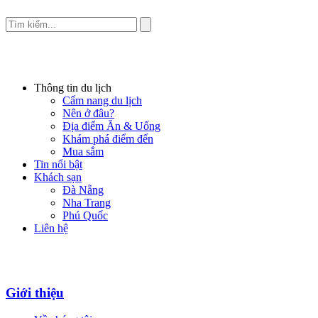
Thông tin du lịch
Cẩm nang du lịch
Nên ở đâu?
Địa điểm Ăn & Uống
Khám phá điểm đến
Mua sắm
Tin nổi bật
Khách sạn
Đà Nẵng
Nha Trang
Phú Quốc
Liên hệ
Giới thiệu