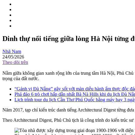
Dinh thự nổi tiếng giữa lòng Hà Nội từng đ
Nhã Nam
24/05/2026
Theo dõi trên
Nằm giữa không gian xanh rộng lớn của trung tâm Hà Nội, Phủ Chủ tị
trọng của đất nước.
“Gánh vị Đà Nẵng” gây sốt với màn diễu hành ẩm thực độc đ
Phá đảo 6 trò chơi hấp dẫn nhất Bà Nà Hills khi du lịch Đà Nẵ
Lịch trình tour du lịch Cần Thơ Phú Quốc bằng máy bay 3 ngày
Năm 2017, tạp chí kiến trúc danh tiếng Architectural Digest từng đưa cô
Theo Architectural Digest, Phủ Chủ tịch là công trình do kiến trúc 