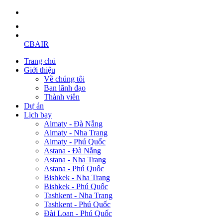
CBAIR
Trang chủ
Giới thiệu
Về chúng tôi
Ban lãnh đạo
Thành viên
Dự án
Lịch bay
Almaty - Đà Nẵng
Almaty - Nha Trang
Almaty - Phú Quốc
Astana - Đà Nẵng
Astana - Nha Trang
Astana - Phú Quốc
Bishkek - Nha Trang
Bishkek - Phú Quốc
Tashkent - Nha Trang
Tashkent - Phú Quốc
Đài Loan - Phú Quốc