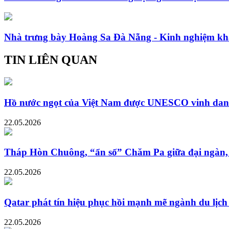
Nhà trưng bày Hoàng Sa Đà Nẵng - Kinh nghiệm kh
TIN LIÊN QUAN
Hồ nước ngọt của Việt Nam được UNESCO vinh danh đ
22.05.2026
Tháp Hòn Chuông, “ẩn số” Chăm Pa giữa đại ngàn,
22.05.2026
Qatar phát tín hiệu phục hồi mạnh mẽ ngành du lịch
22.05.2026