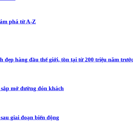
ám phá từ A-Z
ẹp hàng đầu thế giới, tồn tại từ 200 triệu năm trướ
 sắp mở đường đón khách
 sau giai đoạn biến động