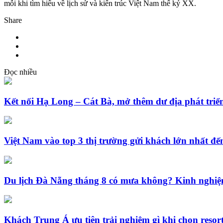
mỗi khi tìm hiểu về lịch sử và kiến trúc Việt Nam thế kỷ XX.
Share
Đọc nhiều
Kết nối Hạ Long – Cát Bà, mở thêm dư địa phát triển
Việt Nam vào top 3 thị trường gửi khách lớn nhất 
Du lịch Đà Nẵng tháng 8 có mưa không? Kinh nghiệm
Khách Trung Á ưu tiên trải nghiệm gì khi chọn resor