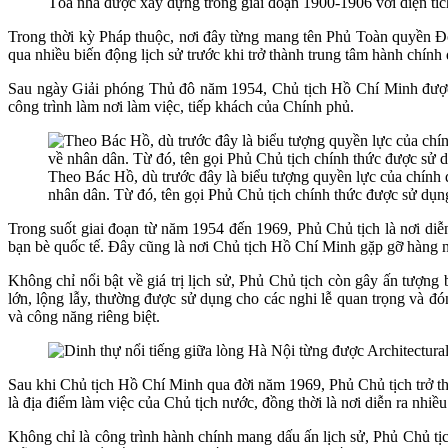
Tòa nhà được xây dựng trong giai đoạn 1900-1906 với diện tíc
Trong thời kỳ Pháp thuộc, nơi đây từng mang tên Phủ Toàn quyền Đ
qua nhiều biến động lịch sử trước khi trở thành trung tâm hành chín
Sau ngày Giải phóng Thủ đô năm 1954, Chủ tịch Hồ Chí Minh được đ
công trình làm nơi làm việc, tiếp khách của Chính phủ.
Theo Bác Hồ, dù trước đây là biểu tượng quyền lực của chính q
nhân dân. Từ đó, tên gọi Phủ Chủ tịch chính thức được sử dụng
Trong suốt giai đoạn từ năm 1954 đến 1969, Phủ Chủ tịch là nơi diễ
bạn bè quốc tế. Đây cũng là nơi Chủ tịch Hồ Chí Minh gặp gỡ hàng n
Không chỉ nổi bật về giá trị lịch sử, Phủ Chủ tịch còn gây ấn tượn
lớn, lộng lẫy, thường được sử dụng cho các nghi lễ quan trọng và
và công năng riêng biệt.
Sau khi Chủ tịch Hồ Chí Minh qua đời năm 1969, Phủ Chủ tịch trở th
là địa điểm làm việc của Chủ tịch nước, đồng thời là nơi diễn ra nhiề
Không chỉ là công trình hành chính mang dấu ấn lịch sử, Phủ Chủ tịc