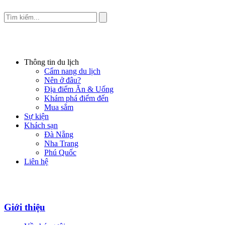
Thông tin du lịch
Cẩm nang du lịch
Nên ở đâu?
Địa điểm Ăn & Uống
Khám phá điểm đến
Mua sắm
Sự kiện
Khách sạn
Đà Nẵng
Nha Trang
Phú Quốc
Liên hệ
Giới thiệu