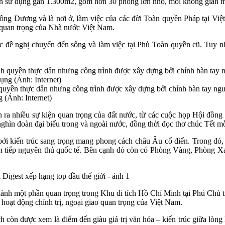
h sử dụng gần 1.300m2, gồm hơn 30 phòng lớn nhỏ, mỗi không gian mang
ông Dương và là nơi ở, làm việc của các đời Toàn quyền Pháp tại Việ
h quan trọng của Nhà nước Việt Nam.
ề nghị chuyển đến sống và làm việc tại Phủ Toàn quyền cũ. Tuy nhi
uyền thực dân nhưng công trình được xây dựng bởi chính bàn tay người
 (Ảnh: Internet)
n ra nhiều sự kiện quan trọng của đất nước, từ các cuộc họp Hội đồng
ghìn đoàn đại biểu trong và ngoài nước, đồng thời đọc thơ chúc Tết mỗ
g bởi kiến trúc sang trọng mang phong cách châu Âu cổ điển. Trong đó
 đón tiếp nguyên thủ quốc tế. Bên cạnh đó còn có Phòng Vàng, Phòng
ành một phần quan trọng trong Khu di tích Hồ Chí Minh tại Phủ Chủ tị
u hoạt động chính trị, ngoại giao quan trọng của Việt Nam.
h còn được xem là điểm đến giàu giá trị văn hóa – kiến trúc giữa lòn