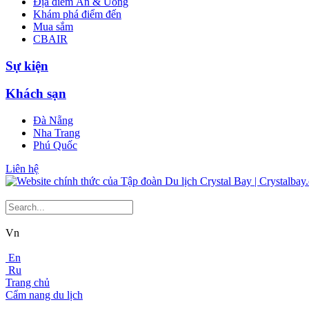
Địa điểm Ăn & Uống
Khám phá điểm đến
Mua sắm
CBAIR
Sự kiện
Khách sạn
Đà Nẵng
Nha Trang
Phú Quốc
Liên hệ
Vn
En
Ru
Trang chủ
Cẩm nang du lịch