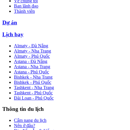
Về chúng tôi
Ban lãnh đạo
Thành viên
Dự án
Lịch bay
Almaty - Đà Nẵng
Almaty - Nha Trang
Almaty - Phú Quốc
Astana - Đà Nẵng
Astana - Nha Trang
Astana - Phú Quốc
Bishkek - Nha Trang
Bishkek - Phú Quốc
Tashkent - Nha Trang
Tashkent - Phú Quốc
Đài Loan - Phú Quốc
Thông tin du lịch
Cẩm nang du lịch
Nên ở đâu?