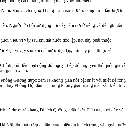
 phong cách trang trí riêng biệt (Ảnh: Internet)
t Nam. Sau Cách mạng Tháng Tám năm 1945, công trình lần lượt trải
ên, Người từ chối sử dụng nơi đây làm nơi ở riêng và đề nghị dành
 Việt, vì vậy sau khi đất nước độc lập, nơi này phải thuộc về
 Chính phủ đến hoạt động đối ngoại, tiếp đón nguyên thủ quốc gia và
i dịp đầu xuân.
, Phòng Gương được xem là không gian nổi bật nhất với thiết kế rộng
 Xanh hay Phòng Hội đàm – những không gian mang màu sắc kiến trúc
ch và được xếp hạng Di tích Quốc gia đặc biệt. Đến nay, nơi đây vẫn
g Hà Nội, thu hút sự quan tâm của nhiều du khách trong và ngoài nước