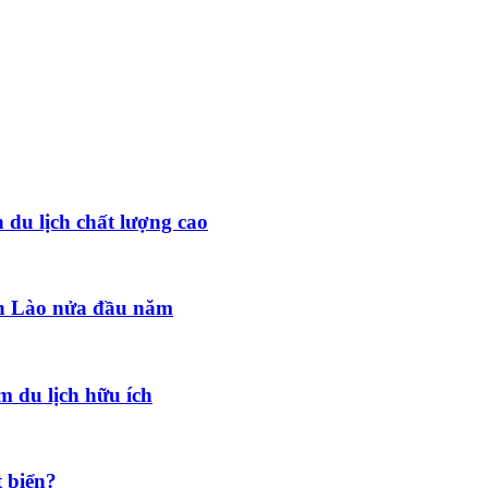
 du lịch chất lượng cao
đến Lào nửa đầu năm
 du lịch hữu ích
t biển?