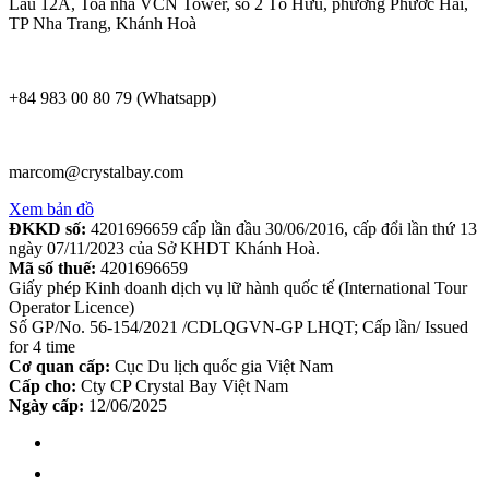
Lầu 12A, Toà nhà VCN Tower, số 2 Tố Hữu, phường Phước Hải,
TP Nha Trang, Khánh Hoà
+84 983 00 80 79 (Whatsapp)
marcom@crystalbay.com
Xem bản đồ
ĐKKD số:
4201696659 cấp lần đầu 30/06/2016, cấp đổi lần thứ 13
ngày 07/11/2023 của Sở KHDT Khánh Hoà.
Mã số thuế:
4201696659
Giấy phép Kinh doanh dịch vụ lữ hành quốc tế (International Tour
Operator Licence)
Số GP/No. 56-154/2021 /CDLQGVN-GP LHQT; Cấp lần/ Issued
for 4 time
Cơ quan cấp:
Cục Du lịch quốc gia Việt Nam
Cấp cho:
Cty CP Crystal Bay Việt Nam
Ngày cấp:
12/06/2025