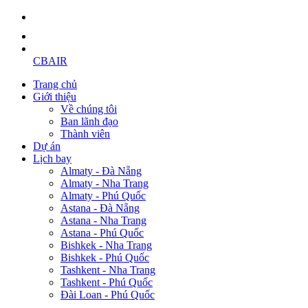
CBAIR
Trang chủ
Giới thiệu
Về chúng tôi
Ban lãnh đạo
Thành viên
Dự án
Lịch bay
Almaty - Đà Nẵng
Almaty - Nha Trang
Almaty - Phú Quốc
Astana - Đà Nẵng
Astana - Nha Trang
Astana - Phú Quốc
Bishkek - Nha Trang
Bishkek - Phú Quốc
Tashkent - Nha Trang
Tashkent - Phú Quốc
Đài Loan - Phú Quốc