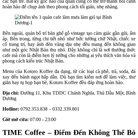
các bạn trẻ. Bất kỳ góc nào của quán cũng có thể trở thành bối cảnh
hoàn hảo để chụp ảnh theo phong cách tối giản, nhẹ nhàng.
Bên ngoài, quán bố trí bàn ghế gỗ vintage tạo cảm giác gần gũi, ấm
áp. Bên trong, từng chi tiết nhỏ như bức tường chữ Nhật, chiếc xe
cổ trang trí, hay ánh đèn vàng dịu nhẹ đều mang đến không gian
như một góc Nhật Bản thu nhỏ. Đây không chỉ là nơi thưởng thức
cafe mà còn là điểm hẹn lý tưởng cho những ai yêu thích văn hóa và
phong cách kiến trúc Nhật Bản.
Menu của Kotoro Koffee đa dạng, từ các loại cà phê, trà, soda, đá
xay đến bánh ngọt hấp dẫn. Dù bạn tìm kiếm nơi để làm việc, thư
giãn hay tụ họp bạn bè, Kotoro Koffee đều đáp ứng hoàn hảo.
Địa chỉ:
Đường 11, Khu TDDC Chánh Nghĩa, Thủ Dầu Một, Bình
Dương
Hotline:
0792.353.838 – 0332.339.801
Giờ mở cửa:
07:00 - 23:00
TIME Coffee – Điểm Đến Không Thể Bỏ