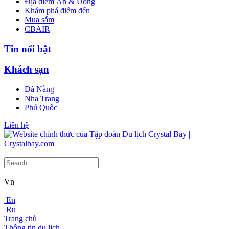
Địa điểm Ăn & Uống
Khám phá điểm đến
Mua sắm
CBAIR
Tin nổi bật
Khách sạn
Đà Nẵng
Nha Trang
Phú Quốc
Liên hệ
Vn
En
Ru
Trang chủ
Thông tin du lịch