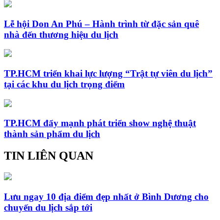
Lễ hội Don An Phú – Hành trình từ đặc sản quê
nhà đến thương hiệu du lịch
TP.HCM triển khai lực lượng “Trật tự viên du lịch”
tại các khu du lịch trọng điểm
TP.HCM đẩy mạnh phát triển show nghệ thuật
thành sản phẩm du lịch
TIN LIÊN QUAN
Lưu ngay 10 địa điểm đẹp nhất ở Bình Dương cho
chuyến du lịch sắp tới