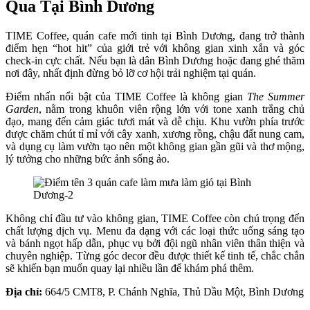
Qua Tại Bình Dương
TIME Coffee, quán cafe mới tinh tại Bình Dương, đang trở thành
điểm hẹn “hot hit” của giới trẻ với không gian xinh xắn và góc
check-in cực chất. Nếu bạn là dân Bình Dương hoặc đang ghé thăm
nơi đây, nhất định đừng bỏ lỡ cơ hội trải nghiệm tại quán.
Điểm nhấn nổi bật của TIME Coffee là không gian
The Summer
Garden
, nằm trong khuôn viên rộng lớn với tone xanh trắng chủ
đạo, mang đến cảm giác tươi mát và dễ chịu. Khu vườn phía trước
được chăm chút tỉ mỉ với cây xanh, xương rồng, chậu đất nung cam,
và dụng cụ làm vườn tạo nên một không gian gần gũi và thơ mộng,
lý tưởng cho những bức ảnh sống ảo.
Không chỉ đầu tư vào không gian, TIME Coffee còn chú trọng đến
chất lượng dịch vụ. Menu đa dạng với các loại thức uống sáng tạo
và bánh ngọt hấp dẫn, phục vụ bởi đội ngũ nhân viên thân thiện và
chuyên nghiệp. Từng góc decor đều được thiết kế tinh tế, chắc chắn
sẽ khiến bạn muốn quay lại nhiều lần để khám phá thêm.
Địa chỉ:
664/5 CMT8, P. Chánh Nghĩa, Thủ Dầu Một, Bình Dương