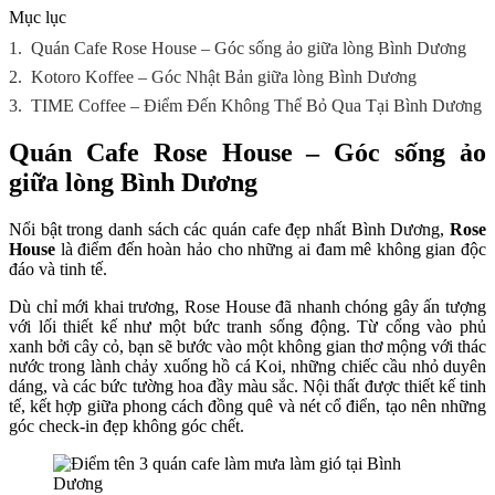
Mục lục
1.
Quán Cafe Rose House – Góc sống ảo giữa lòng Bình Dương
2.
Kotoro Koffee – Góc Nhật Bản giữa lòng Bình Dương
3.
TIME Coffee – Điểm Đến Không Thể Bỏ Qua Tại Bình Dương
Quán Cafe Rose House – Góc sống ảo
giữa lòng Bình Dương
Nổi bật trong danh sách các quán cafe đẹp nhất Bình Dương,
Rose
House
là điểm đến hoàn hảo cho những ai đam mê không gian độc
đáo và tinh tế.
Dù chỉ mới khai trương, Rose House đã nhanh chóng gây ấn tượng
với lối thiết kế như một bức tranh sống động. Từ cổng vào phủ
xanh bởi cây cỏ, bạn sẽ bước vào một không gian thơ mộng với thác
nước trong lành chảy xuống hồ cá Koi, những chiếc cầu nhỏ duyên
dáng, và các bức tường hoa đầy màu sắc. Nội thất được thiết kế tinh
tế, kết hợp giữa phong cách đồng quê và nét cổ điển, tạo nên những
góc check-in đẹp không góc chết.