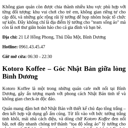
Không gian quán còn được chia thành nhiều khu vực phù hợp với
từng đối tượng: khu vui chơi cho trẻ em, không gian riêng tư cho
cặp đôi, và những góc rộng rãi lý tưởng để họp nhóm hoặc tổ chức
sự kiện. Đây không chỉ là địa điểm lý tưởng cho "team sống ảo" mà
còn là nơi thư giãn hoàn hảo cho cả gia đình và bạn bè.
Địa chỉ:
21 Lê Hồng Phong, Thủ Dầu Một, Bình Dương
Hotline:
0961.43.45.47
Giờ mở cửa:
06:30 - 22:30
Kotoro Koffee – Góc Nhật Bản giữa lòng
Bình Dương
Kotoro Koffee là một trong những quán cafe mới nổi tại Bình
Dương, gây ấn tượng mạnh với phong cách Nhật Bản tinh tế và
không gian check-in độc đáo.
Quán mang đậm hơi thở Nhật Bản với thiết kế chủ đạo tông trắng –
đen kết hợp vật dụng gỗ ấm cúng. Từ lối vào với bức tường trắng
tinh khôi, mái nhà cách điệu, và dòng chữ
Kotoro Koffee
đen nổi
bật, nơi đây nhanh chóng trở thành “tọa độ sống ảo” lý tưởng cho