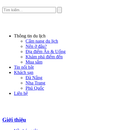
Thông tin du lịch
Cẩm nang du lịch
Nên ở đâu?
Địa điểm Ăn & Uống
Khám phá điểm đến
Mua sắm
Tin nổi bật
Khách sạn
Đà Nẵng
Nha Trang
Phú Quốc
Liên hệ
Giới thiệu