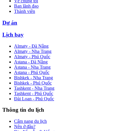
Về chúng tôi
Ban lãnh đạo
Thành viên
Dự án
Lịch bay
Almaty - Đà Nẵng
Almaty - Nha Trang
Almaty - Phú Quốc
Astana - Đà Nẵng
Astana - Nha Trang
Astana - Phú Quốc
Bishkek - Nha Trang
Bishkek - Phú Quốc
Tashkent - Nha Trang
Tashkent - Phú Quốc
Đài Loan - Phú Quốc
Thông tin du lịch
Cẩm nang du lịch
Nên ở đâu?