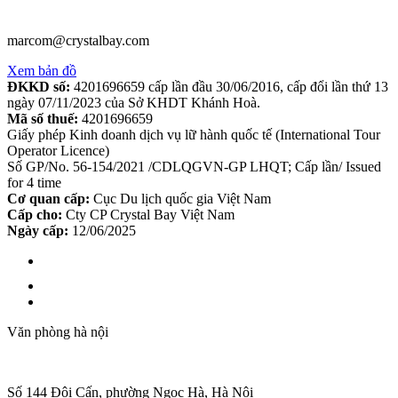
marcom@crystalbay.com
Xem bản đồ
ĐKKD số:
4201696659 cấp lần đầu 30/06/2016, cấp đổi lần thứ 13
ngày 07/11/2023 của Sở KHDT Khánh Hoà.
Mã số thuế:
4201696659
Giấy phép Kinh doanh dịch vụ lữ hành quốc tế (International Tour
Operator Licence)
Số GP/No. 56-154/2021 /CDLQGVN-GP LHQT; Cấp lần/ Issued
for 4 time
Cơ quan cấp:
Cục Du lịch quốc gia Việt Nam
Cấp cho:
Cty CP Crystal Bay Việt Nam
Ngày cấp:
12/06/2025
Văn phòng hà nội
Số 144 Đội Cấn, phường Ngọc Hà, Hà Nội