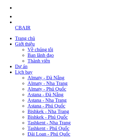
CBAIR
Trang chủ
Giới thiệu
Về chúng tôi
Ban lãnh đạo
Thành viên
Dự án
Lịch bay
Almaty - Đà Nẵng
Almaty - Nha Trang
Almaty - Phú Quốc
Astana - Đà Nẵng
Astana - Nha Trang
Astana - Phú Quốc
Bishkek - Nha Trang
Bishkek - Phú Quốc
Tashkent - Nha Trang
Tashkent - Phú Quốc
Đài Loan - Phú Quốc