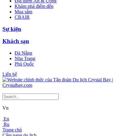
Địa điểm Ăn & Uống
Khám phá điểm đến
Mua sắm
CBAIR
Sự kiện
Khách sạn
Đà Nẵng
Nha Trang
Phú Quốc
Liên hệ
Vn
En
Ru
Trang chủ
Cẩm nang du lịch