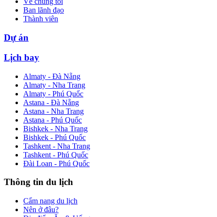
Về chúng tôi
Ban lãnh đạo
Thành viên
Dự án
Lịch bay
Almaty - Đà Nẵng
Almaty - Nha Trang
Almaty - Phú Quốc
Astana - Đà Nẵng
Astana - Nha Trang
Astana - Phú Quốc
Bishkek - Nha Trang
Bishkek - Phú Quốc
Tashkent - Nha Trang
Tashkent - Phú Quốc
Đài Loan - Phú Quốc
Thông tin du lịch
Cẩm nang du lịch
Nên ở đâu?