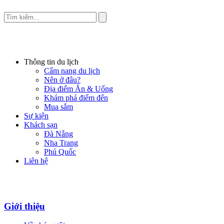
Thông tin du lịch
Cẩm nang du lịch
Nên ở đâu?
Địa điểm Ăn & Uống
Khám phá điểm đến
Mua sắm
Sự kiện
Khách sạn
Đà Nẵng
Nha Trang
Phú Quốc
Liên hệ
Giới thiệu