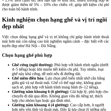
– 25%. Bên cạnh đó, nếu bạn đặt vé khứ hồi, nhiều trường hợp sẽ
được giảm thêm từ 5% – 10% cho chiều về, giúp tiết kiệm chi phí
cho toàn bộ hành trình.
Kinh nghiệm chọn hạng ghế và vị trí ngồi
đẹp nhất
Việc chọn đúng hạng ghế và vị trí không chỉ giúp hành trình thoải
mái hơn mà còn nâng cao trải nghiệm ngắm cảnh – đặc biệt với các
tuyến đẹp như Hà Nội – Đà Nẵng.
Chọn hạng ghế phù hợp
Ghế cứng (ngồi thường)
: Phù hợp với hành trình ngắn (dưới
4–5 tiếng) hoặc khi muốn tiết kiệm chi phí. Tuy nhiên, loại
ghế này khá cứng, dễ mỏi nếu đi đường dài.
Ghế mềm điều hòa
: Lựa chọn phổ biến nhất nhờ cân bằng
giữa giá và sự thoải mái. Ghế có thể ngả nhẹ, không gian
sạch sẽ, phù hợp với hành trình trung bình (6–12 tiếng).
Giường nằm khoang 6 (6 giường)
: Giá hợp lý, phù hợp cho
chuyến đi dài qua đêm. Không gian vừa đủ riêng tư, thích
hợp cho nhóm bạn hoặc gia đình nhỏ.
Giường nằm khoang 4 (4 giường)
: Cao cấp hơn, ít người
hơn nên yên tĩnh và thoải mái. Đây là lựa chọn lý tưởng nếu