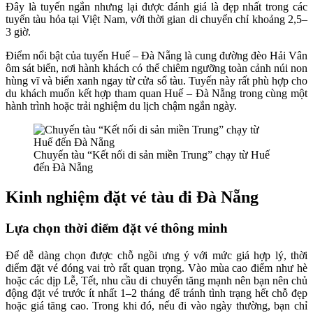
Đây là tuyến ngắn nhưng lại được đánh giá là đẹp nhất trong các
tuyến tàu hỏa tại Việt Nam, với thời gian di chuyển chỉ khoảng 2,5–
3 giờ.
Điểm nổi bật của tuyến Huế – Đà Nẵng là cung đường đèo Hải Vân
ôm sát biển, nơi hành khách có thể chiêm ngưỡng toàn cảnh núi non
hùng vĩ và biển xanh ngay từ cửa sổ tàu. Tuyến này rất phù hợp cho
du khách muốn kết hợp tham quan Huế – Đà Nẵng trong cùng một
hành trình hoặc trải nghiệm du lịch chậm ngắn ngày.
Chuyến tàu “Kết nối di sản miền Trung” chạy từ Huế
đến Đà Nẵng
Kinh nghiệm đặt vé tàu đi Đà Nẵng
Lựa chọn thời điểm đặt vé thông minh
Để dễ dàng chọn được chỗ ngồi ưng ý với mức giá hợp lý, thời
điểm đặt vé đóng vai trò rất quan trọng. Vào mùa cao điểm như hè
hoặc các dịp Lễ, Tết, nhu cầu di chuyển tăng mạnh nên bạn nên chủ
động đặt vé trước ít nhất 1–2 tháng để tránh tình trạng hết chỗ đẹp
hoặc giá tăng cao. Trong khi đó, nếu đi vào ngày thường, bạn chỉ