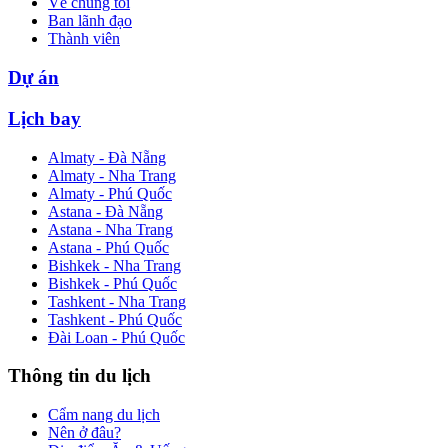
Về chúng tôi
Ban lãnh đạo
Thành viên
Dự án
Lịch bay
Almaty - Đà Nẵng
Almaty - Nha Trang
Almaty - Phú Quốc
Astana - Đà Nẵng
Astana - Nha Trang
Astana - Phú Quốc
Bishkek - Nha Trang
Bishkek - Phú Quốc
Tashkent - Nha Trang
Tashkent - Phú Quốc
Đài Loan - Phú Quốc
Thông tin du lịch
Cẩm nang du lịch
Nên ở đâu?