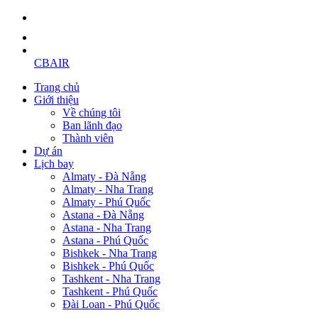
CBAIR
Trang chủ
Giới thiệu
Về chúng tôi
Ban lãnh đạo
Thành viên
Dự án
Lịch bay
Almaty - Đà Nẵng
Almaty - Nha Trang
Almaty - Phú Quốc
Astana - Đà Nẵng
Astana - Nha Trang
Astana - Phú Quốc
Bishkek - Nha Trang
Bishkek - Phú Quốc
Tashkent - Nha Trang
Tashkent - Phú Quốc
Đài Loan - Phú Quốc