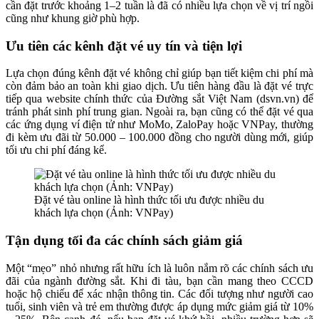
cần đặt trước khoảng 1–2 tuần là đã có nhiều lựa chọn về vị trí ngồi
cũng như khung giờ phù hợp.
Ưu tiên các kênh đặt vé uy tín và tiện lợi
Lựa chọn đúng kênh đặt vé không chỉ giúp bạn tiết kiệm chi phí mà
còn đảm bảo an toàn khi giao dịch. Ưu tiên hàng đầu là đặt vé trực
tiếp qua website chính thức của Đường sắt Việt Nam (dsvn.vn) để
tránh phát sinh phí trung gian. Ngoài ra, bạn cũng có thể đặt vé qua
các ứng dụng ví điện tử như MoMo, ZaloPay hoặc VNPay, thường
đi kèm ưu đãi từ 50.000 – 100.000 đồng cho người dùng mới, giúp
tối ưu chi phí đáng kể.
Đặt vé tàu online là hình thức tối ưu được nhiều du
khách lựa chọn (Ảnh: VNPay)
Tận dụng tối đa các chính sách giảm giá
Một “mẹo” nhỏ nhưng rất hữu ích là luôn nắm rõ các chính sách ưu
đãi của ngành đường sắt. Khi đi tàu, bạn cần mang theo CCCD
hoặc hộ chiếu để xác nhận thông tin. Các đối tượng như người cao
tuổi, sinh viên và trẻ em thường được áp dụng mức giảm giá từ 10%