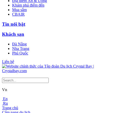
Địa điểm Ăn & Uống
Khám phá điểm đến
Mua sắm
CBAIR
Tin nổi bật
Khách sạn
Đà Nẵng
Nha Trang
Phú Quốc
Liên hệ
Vn
En
Ru
Trang chủ
Cẩm nang du lịch