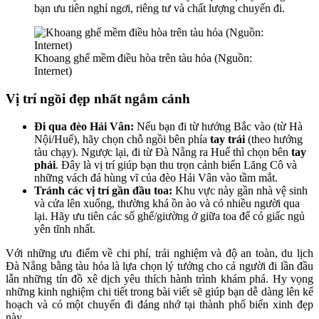
bạn ưu tiên nghỉ ngơi, riêng tư và chất lượng chuyến đi.
Khoang ghế mềm điều hòa trên tàu hỏa (Nguồn:
Internet)
Vị trí ngồi đẹp nhất ngắm cảnh
Đi qua đèo Hải Vân:
Nếu bạn đi từ hướng Bắc vào (từ Hà
Nội/Huế), hãy chọn chỗ ngồi bên phía
tay trái
(theo hướng
tàu chạy). Ngược lại, đi từ Đà Nẵng ra Huế thì chọn bên
tay
phải
. Đây là vị trí giúp bạn thu trọn cảnh biển Lăng Cô và
những vách đá hùng vĩ của đèo Hải Vân vào tầm mắt.
Tránh các vị trí gần đầu toa:
Khu vực này gần nhà vệ sinh
và cửa lên xuống, thường khá ồn ào và có nhiều người qua
lại. Hãy ưu tiên các số ghế/giường ở giữa toa để có giấc ngủ
yên tĩnh nhất.
Với những ưu điểm về chi phí, trải nghiệm và độ an toàn, du lịch
Đà Nẵng bằng tàu hỏa là lựa chọn lý tưởng cho cả người đi lần đầu
lẫn những tín đồ xê dịch yêu thích hành trình khám phá. Hy vọng
những kinh nghiệm chi tiết trong bài viết sẽ giúp bạn dễ dàng lên kế
hoạch và có một chuyến đi đáng nhớ tại thành phố biển xinh đẹp
này.