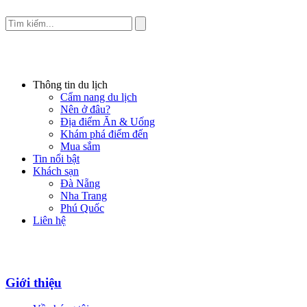
Thông tin du lịch
Cẩm nang du lịch
Nên ở đâu?
Địa điểm Ăn & Uống
Khám phá điểm đến
Mua sắm
Tin nổi bật
Khách sạn
Đà Nẵng
Nha Trang
Phú Quốc
Liên hệ
Giới thiệu