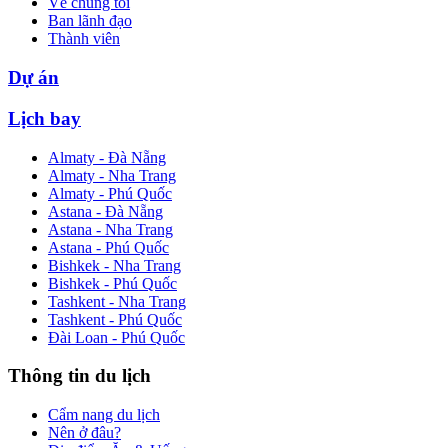
Về chúng tôi
Ban lãnh đạo
Thành viên
Dự án
Lịch bay
Almaty - Đà Nẵng
Almaty - Nha Trang
Almaty - Phú Quốc
Astana - Đà Nẵng
Astana - Nha Trang
Astana - Phú Quốc
Bishkek - Nha Trang
Bishkek - Phú Quốc
Tashkent - Nha Trang
Tashkent - Phú Quốc
Đài Loan - Phú Quốc
Thông tin du lịch
Cẩm nang du lịch
Nên ở đâu?