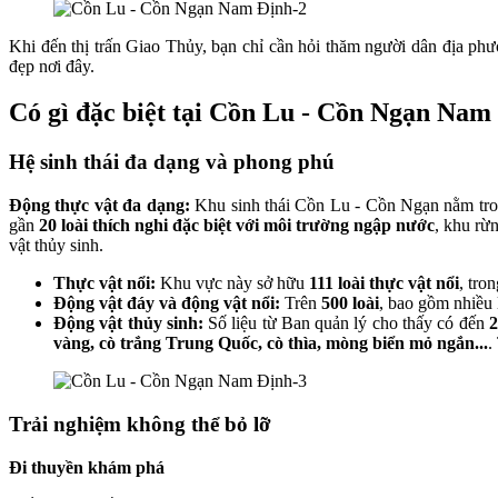
Khi đến thị trấn Giao Thủy, bạn chỉ cần hỏi thăm người dân địa ph
đẹp nơi đây.
Có gì đặc biệt tại Cồn Lu - Cồn Ngạn Nam
Hệ sinh thái đa dạng và phong phú
Động thực vật đa dạng:
Khu sinh thái Cồn Lu - Cồn Ngạn nằm tron
gần
20 loài thích nghi đặc biệt với môi trường ngập nước
, khu rừ
vật thủy sinh.
Thực vật nổi:
Khu vực này sở hữu
111 loài thực vật nổi
, tro
Động vật đáy và động vật nổi:
Trên
500 loài
, bao gồm nhiều 
Động vật thủy sinh:
Số liệu từ Ban quản lý cho thấy có đến
2
vàng, cò trắng Trung Quốc, cò thìa, mòng biển mỏ ngắn...
.
Trải nghiệm không thể bỏ lỡ
Đi thuyền khám phá