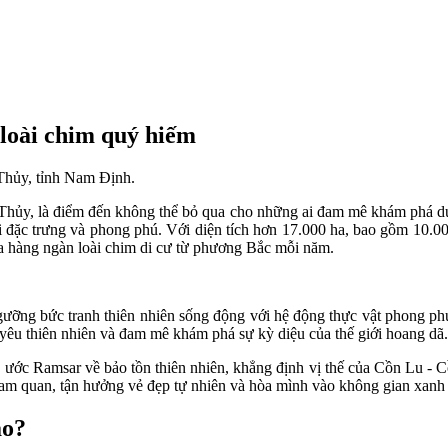
loài chim quý hiếm
Thủy, tỉnh Nam Định.
ủy, là điểm đến không thể bỏ qua cho những ai đam mê khám phá du l
ái đặc trưng và phong phú. Với diện tích hơn 17.000 ha, bao gồm 10.
của hàng ngàn loài chim di cư từ phương Bắc mỗi năm.
ưỡng bức tranh thiên nhiên sống động với hệ động thực vật phong phú
 yêu thiên nhiên và đam mê khám phá sự kỳ diệu của thế giới hoang dã.
c Ramsar về bảo tồn thiên nhiên, khẳng định vị thế của Cồn Lu - Cồn
 tham quan, tận hưởng vẻ đẹp tự nhiên và hòa mình vào không gian xanh
ào?