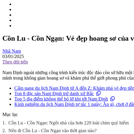
Cồn Lu - Cồn Ngạn: Vẻ đẹp hoang sơ của 
Nhã Nam
03/01/2025
Theo dõi trên
Nam Định ngoài những công trình kiến trúc độc đáo còn sở hữu một 
mình trong không gian hoang sơ và khám phá thế giới phong phú của 
Cẩm nang du lịch Nam Định từ A đến Z: Khám phá vẻ đẹp ti
Top 8 đặc sản Nam Định trứ danh xứ Bắc
Top 5 địa điểm không thể bỏ lỡ khi tới Nam Định
Kinh nghiệm du lịch Nam Định tự túc 1 ngày: Ăn gì, chơi ở đâ
Mục lục
1.
Cồn Lu - Cồn Ngạn: Ngôi nhà của hơn 220 loài chim quý hiếm
2.
Nên đi Cồn Lu - Cồn Ngạn vào thời gian nào?