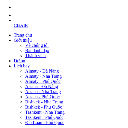
CBAIR
Trang chủ
Giới thiệu
Về chúng tôi
Ban lãnh đạo
Thành viên
Dự án
Lịch bay
Almaty - Đà Nẵng
Almaty - Nha Trang
Almaty - Phú Quốc
Astana - Đà Nẵng
Astana - Nha Trang
Astana - Phú Quốc
Bishkek - Nha Trang
Bishkek - Phú Quốc
Tashkent - Nha Trang
Tashkent - Phú Quốc
Đài Loan - Phú Quốc