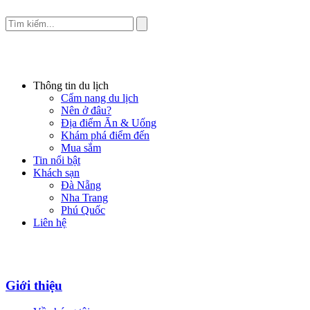
Thông tin du lịch
Cẩm nang du lịch
Nên ở đâu?
Địa điểm Ăn & Uống
Khám phá điểm đến
Mua sắm
Tin nổi bật
Khách sạn
Đà Nẵng
Nha Trang
Phú Quốc
Liên hệ
Giới thiệu