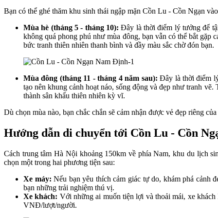
Bạn có thể ghé thăm khu sinh thái ngập mặn Cồn Lu - Cồn Ngạn vào 
Mùa hè (tháng 5 - tháng 10):
Đây là thời điểm lý tưởng để t
không quá phong phú như mùa đông, bạn vẫn có thể bắt gặp các 
bức tranh thiên nhiên thanh bình và đầy màu sắc chờ đón bạn.
Mùa đông (tháng 11 - tháng 4 năm sau):
Đây là thời điểm l
tạo nên khung cảnh hoạt náo, sống động và đẹp như tranh vẽ.
thành sân khấu thiên nhiên kỳ vĩ.
Dù chọn mùa nào, bạn chắc chắn sẽ cảm nhận được vẻ đẹp riêng của k
Hướng dẫn di chuyển tới Cồn Lu - Cồn Ng
Cách trung tâm Hà Nội khoảng 150km về phía Nam, khu du lịch sinh 
chọn một trong hai phương tiện sau:
Xe máy:
Nếu bạn yêu thích cảm giác tự do, khám phá cảnh đ
bạn những trải nghiệm thú vị.
Xe khách:
Với những ai muốn tiện lợi và thoải mái, xe khách
VNĐ/lượt/người.