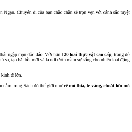
n Ngạn. Chuyến đi của bạn chắc chắn sẽ trọn vẹn với cảnh sắc tuyệt
 thái ngập mặn độc đáo. Với hơn
120 loài thực vật cao cấp
, trong đó
ù sa, tạo bãi bồi mới và là nơi ươm mầm sự sống cho nhiều loài động
kinh tế lớn.
m nằm trong Sách đỏ thế giới như
rẽ mỏ thìa, te vàng, choắt lớn mỏ