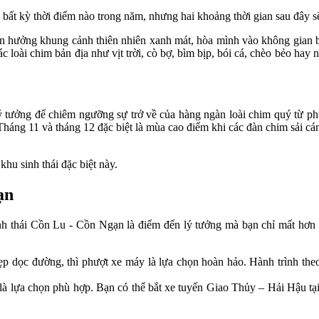
bất kỳ thời điểm nào trong năm, nhưng hai khoảng thời gian sau đây 
ận hưởng khung cảnh thiên nhiên xanh mát, hòa mình vào không gian bi
loài chim bản địa như vịt trời, cò bợ, bìm bịp, bói cá, chèo bẻo hay
ý tưởng để chiêm ngưỡng sự trở về của hàng ngàn loài chim quý từ p
 Tháng 11 và tháng 12 đặc biệt là mùa cao điểm khi các đàn chim sải 
hu sinh thái đặc biệt này.
ạn
thái Cồn Lu - Cồn Ngạn là điểm đến lý tưởng mà bạn chỉ mất hơn 2 g
ẹp dọc đường, thì phượt xe máy là lựa chọn hoàn hảo. Hành trình t
 là lựa chọn phù hợp. Bạn có thể bắt xe tuyến Giao Thủy – Hải Hậu t