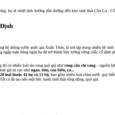
ương, họ sẽ nhiệt tình hướng dẫn đường đến khu sinh thái Cồn Lu - Cồ
 Định
g hệ thống vườn quốc gia Xuân Thủy, là nơi tập trung nhiều hệ sinh
ng ngập mặn hàng ngàn ha đã trở thành bức tường vững chắc cố định ph
ng đó có nhiều loài tảo rong quý giá như
rong câu chỉ vàng
– nguồn lợi 
loài giá trị cao như
ngao, tôm, cua biển, cá...
20 loài thuộc 41 họ và 13 bộ
, bao gồm nhiều loài chim nước quý hiế
 Tất cả đã tạo nên một bức tranh sinh thái sống động, quý giá.