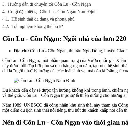
3.
Hướng dẫn di chuyển tới Cồn Lu - Cồn Ngạn
4.
Có gì đặc biệt tại Cồn Lu - Cồn Ngạn Nam Định
4.1.
Hệ sinh thái đa dạng và phong phú
4.2.
Trải nghiệm không thể bỏ lỡ
Cồn Lu - Cồn Ngạn: Ngôi nhà của hơn 220 
Địa chỉ:
Cồn Lu - Cồn Ngạn, thị trấn Ngô Đồng, huyện Giao 
Cồn Lu - Cồn Ngạn, một phần quan trọng của Vườn quốc gia Xuân Th
này được bồi đắp bởi phù sa qua hàng ngàn năm, tạo nên hệ sinh th
chỉ là "ngôi nhà" lý tưởng của các loài sinh vật mà còn là "sân ga" 
Du khách đến đây sẽ được tận hưởng không khí trong lành, chiêm ng
và thế giới. Cồn Lu - Cồn Ngạn thực sự là thiên đường cho những ai
Năm 1989, UNESCO đã công nhận khu sinh thái này tham gia Công ướ
một điểm du lịch sinh thái nổi tiếng, thu hút du khách khắp nơi đến
Nên đi Cồn Lu - Cồn Ngạn vào thời gian n