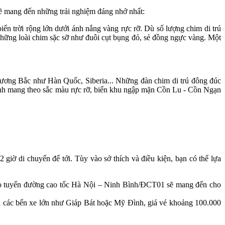
sẽ mang đến những trải nghiệm đáng nhớ nhất:
ển trời rộng lớn dưới ánh nắng vàng rực rỡ. Dù số lượng chim di trú
 những loài chim sặc sỡ như đuôi cụt bụng đỏ, sẻ đồng ngực vàng. Một
hương Bắc như Hàn Quốc, Siberia... Những đàn chim di trú đông đúc
cánh mang theo sắc màu rực rỡ, biến khu ngập mặn Cồn Lu - Cồn Ngạn
iờ di chuyển để tới. Tùy vào sở thích và điều kiện, bạn có thể lựa
heo tuyến đường cao tốc Hà Nội – Ninh Bình/ĐCT01 sẽ mang đến cho
ại các bến xe lớn như Giáp Bát hoặc Mỹ Đình, giá vé khoảng 100.000