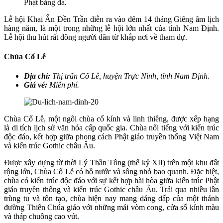
Phật bằng đá.
Lễ hội Khai Ấn Đền Trần diễn ra vào đêm 14 tháng Giêng âm lịch
hàng năm, là một trong những lễ hội lớn nhất của tỉnh Nam Định.
Lễ hội thu hút rất đông người dân từ khắp nơi về tham dự.
Chùa Cổ Lễ
Địa chỉ:
Thị trấn Cổ Lễ, huyện Trực Ninh, tỉnh Nam Định.
Giá vé:
Miễn phí.
Chùa Cổ Lễ, một ngôi chùa cổ kính và linh thiêng, được xếp hạng
là di tích lịch sử văn hóa cấp quốc gia. Chùa nổi tiếng với kiến trúc
độc đáo, kết hợp giữa phong cách Phật giáo truyền thống Việt Nam
và kiến trúc Gothic châu Âu.
Được xây dựng từ thời Lý Thần Tông (thế kỷ XII) trên một khu đất
rộng lớn, Chùa Cổ Lễ có hồ nước và sông nhỏ bao quanh. Đặc biệt,
chùa có kiến trúc độc đáo với sự kết hợp hài hòa giữa kiến trúc Phật
giáo truyền thống và kiến trúc Gothic châu Âu. Trải qua nhiều lần
trùng tu và tôn tạo, chùa hiện nay mang dáng dấp của một thánh
đường Thiên Chúa giáo với những mái vòm cong, cửa sổ kính màu
và tháp chuông cao vút.