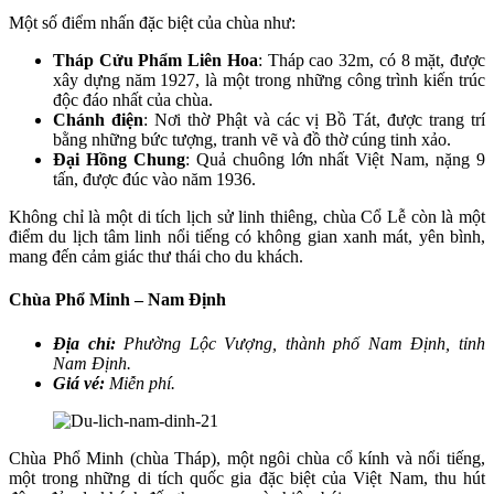
Một số điểm nhấn đặc biệt của chùa như:
Tháp Cửu Phẩm Liên Hoa
: Tháp cao 32m, có 8 mặt, được
xây dựng năm 1927, là một trong những công trình kiến trúc
độc đáo nhất của chùa.
Chánh điện
: Nơi thờ Phật và các vị Bồ Tát, được trang trí
bằng những bức tượng, tranh vẽ và đồ thờ cúng tinh xảo.
Đại Hồng Chung
: Quả chuông lớn nhất Việt Nam, nặng 9
tấn, được đúc vào năm 1936.
Không chỉ là một di tích lịch sử linh thiêng, chùa Cổ Lễ còn là một
điểm du lịch tâm linh nổi tiếng có không gian xanh mát, yên bình,
mang đến cảm giác thư thái cho du khách.
Chùa Phổ Minh – Nam Định
Địa chỉ:
Phường Lộc Vượng, thành phố Nam Định, tỉnh
Nam Định.
Giá vé:
Miễn phí.
Chùa Phổ Minh (chùa Tháp), một ngôi chùa cổ kính và nổi tiếng,
một trong những di tích quốc gia đặc biệt của Việt Nam, thu hút