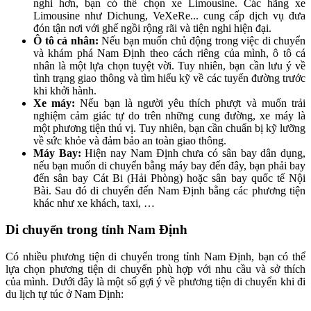
nghi hơn, bạn có thể chọn xe Limousine. Các hãng xe
Limousine như Dichung, VeXeRe... cung cấp dịch vụ đưa
đón tận nơi với ghế ngồi rộng rãi và tiện nghi hiện đại.
Ô tô cá nhân:
Nếu bạn muốn chủ động trong việc di chuyển
và khám phá Nam Định theo cách riêng của mình, ô tô cá
nhân là một lựa chọn tuyệt vời. Tuy nhiên, bạn cần lưu ý về
tình trạng giao thông và tìm hiểu kỹ về các tuyến đường trước
khi khởi hành.
Xe máy:
Nếu bạn là người yêu thích phượt và muốn trải
nghiệm cảm giác tự do trên những cung đường, xe máy là
một phương tiện thú vị. Tuy nhiên, bạn cần chuẩn bị kỹ lưỡng
về sức khỏe và đảm bảo an toàn giao thông.
Máy Bay:
Hiện nay Nam Định chưa có sân bay dân dụng,
nếu bạn muốn di chuyển bằng máy bay đến đây, bạn phải bay
đến sân bay Cát Bi (Hải Phòng) hoặc sân bay quốc tế Nội
Bài. Sau đó di chuyển đến Nam Định bằng các phương tiện
khác như xe khách, taxi, …
Di chuyển trong tỉnh
Nam Định
Có nhiều phương tiện di chuyển trong tỉnh Nam Định, bạn có thể
lựa chọn phương tiện di chuyển phù hợp với nhu cầu và sở thích
của mình. Dưới đây là một số gợi ý về phương tiện di chuyển khi đi
du lịch tự túc ở Nam Định: