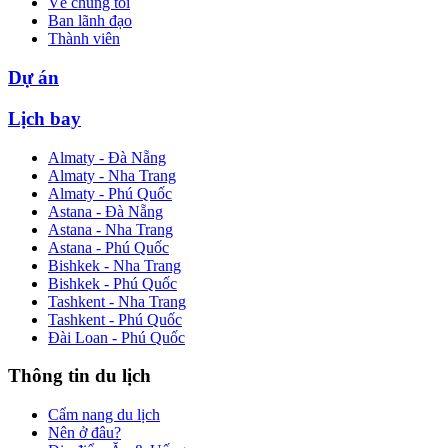
Về chúng tôi
Ban lãnh đạo
Thành viên
Dự án
Lịch bay
Almaty - Đà Nẵng
Almaty - Nha Trang
Almaty - Phú Quốc
Astana - Đà Nẵng
Astana - Nha Trang
Astana - Phú Quốc
Bishkek - Nha Trang
Bishkek - Phú Quốc
Tashkent - Nha Trang
Tashkent - Phú Quốc
Đài Loan - Phú Quốc
Thông tin du lịch
Cẩm nang du lịch
Nên ở đâu?