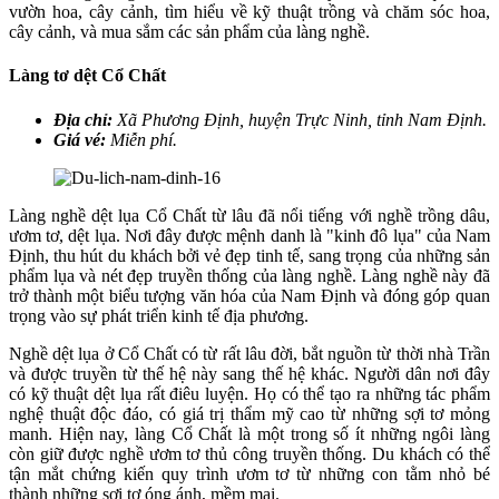
vườn hoa, cây cảnh, tìm hiểu về kỹ thuật trồng và chăm sóc hoa,
cây cảnh, và mua sắm các sản phẩm của làng nghề.
Làng tơ dệt Cổ Chất
Địa chỉ:
Xã Phương Định, huyện Trực Ninh, tỉnh Nam Định.
Giá vé:
Miễn phí.
Làng nghề dệt lụa Cổ Chất từ lâu đã nổi tiếng với nghề trồng dâu,
ươm tơ, dệt lụa. Nơi đây được mệnh danh là "kinh đô lụa" của Nam
Định, thu hút du khách bởi vẻ đẹp tinh tế, sang trọng của những sản
phẩm lụa và nét đẹp truyền thống của làng nghề. Làng nghề này đã
trở thành một biểu tượng văn hóa của Nam Định và đóng góp quan
trọng vào sự phát triển kinh tế địa phương.
Nghề dệt lụa ở Cổ Chất có từ rất lâu đời, bắt nguồn từ thời nhà Trần
và được truyền từ thế hệ này sang thế hệ khác. Người dân nơi đây
có kỹ thuật dệt lụa rất điêu luyện. Họ có thể tạo ra những tác phẩm
nghệ thuật độc đáo, có giá trị thẩm mỹ cao từ những sợi tơ mỏng
manh. Hiện nay, làng Cổ Chất là một trong số ít những ngôi làng
còn giữ được nghề ươm tơ thủ công truyền thống. Du khách có thể
tận mắt chứng kiến quy trình ươm tơ từ những con tằm nhỏ bé
thành những sợi tơ óng ánh, mềm mại.