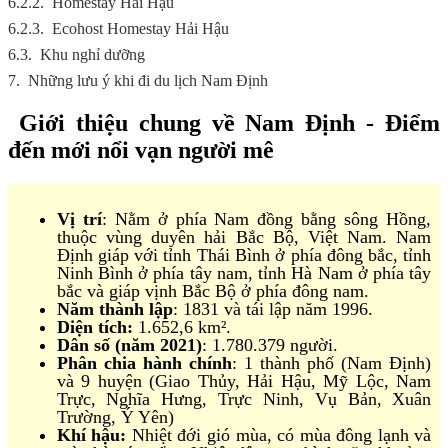
6.2.2.
Homestay Hải Hậu
6.2.3.
Ecohost Homestay Hải Hậu
6.3.
Khu nghỉ dưỡng
7.
Những lưu ý khi đi du lịch Nam Định
Giới thiệu chung về Nam Định - Điểm
đến mới nổi vạn người mê
Vị trí
: Nằm ở phía Nam đồng bằng sông Hồng,
thuộc vùng duyên hải Bắc Bộ, Việt Nam. Nam
Định giáp với tỉnh Thái Bình ở phía đông bắc, tỉnh
Ninh Bình ở phía tây nam, tỉnh Hà Nam ở phía tây
bắc và giáp vịnh Bắc Bộ ở phía đông nam.
Năm thành lập
: 1831 và tái lập năm 1996.
Diện tích:
1.652,6 km².
Dân số (năm 2021)
: 1.780.379 người.
Phân chia hành chính
: 1 thành phố (Nam Định)
và 9 huyện (Giao Thủy, Hải Hậu, Mỹ Lộc, Nam
Trực, Nghĩa Hưng, Trực Ninh, Vụ Bản, Xuân
Trường, Ý Yên)
Khí hậu:
Nhiệt đới gió mùa, có mùa đông lạnh và