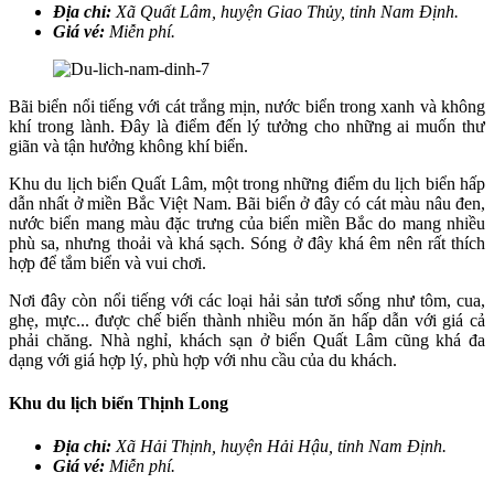
Địa chỉ:
Xã Quất Lâm, huyện Giao Thủy, tỉnh Nam Định.
Giá vé:
Miễn phí.
Bãi biển nổi tiếng với cát trắng mịn, nước biển trong xanh và không
khí trong lành. Đây là điểm đến lý tưởng cho những ai muốn thư
giãn và tận hưởng không khí biển.
Khu du lịch biển Quất Lâm, một trong những điểm du lịch biển hấp
dẫn nhất ở miền Bắc Việt Nam. Bãi biển ở đây có cát màu nâu đen,
nước biển mang màu đặc trưng của biển miền Bắc do mang nhiều
phù sa, nhưng thoải và khá sạch. Sóng ở đây khá êm nên rất thích
hợp để tắm biển và vui chơi.
Nơi đây còn nổi tiếng với các loại hải sản tươi sống như tôm, cua,
ghẹ, mực... được chế biến thành nhiều món ăn hấp dẫn với giá cả
phải chăng. Nhà nghỉ, khách sạn ở biển Quất Lâm cũng khá đa
dạng với giá hợp lý, phù hợp với nhu cầu của du khách.
Khu du lịch biển Thịnh Long
Địa chỉ:
Xã Hải Thịnh, huyện Hải Hậu, tỉnh Nam Định.
Giá vé:
Miễn phí.