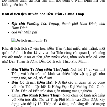
top những điểm du lịch tâm linh nổi tiếng ở Nam Định mà bạn
không nên bỏ lỡ:
Khu di tích lịch sử văn hóa Đền Trần - Chùa Tháp
Địa chỉ:
Phường Lộc Vượng, thành phố Nam Định, tỉnh
Nam Định.
Giá vé:
Miễn phí
Khu di tích lịch sử văn hóa Đền Trần (Thái miếu nhà Trần), một
quần thể di tích thờ 14 vị vua nhà Trần cùng các quan lại có công
với đất nước. Khu di tích gồm nhiều công trình kiến trúc cổ kính
như Đền Thiên Trường, Đền Cố Trạch, Tháp Phổ Minh...
Đền Thiên Trường (Đền Thượng):
Nơi thờ 14 vị vua nhà
Trần, với kiến trúc cổ kính và nhiều hiện vật quý giá như
tượng thờ, bia đá, đồ tế khí...
Đền Cố Trạch (Đền Hạ):
Nơi thờ các vị quan lại có công
với triều Trần, đặc biệt là Hưng Đạo Đại Vương Trần Quốc
Tuấn. Đền có kiến trúc đơn giản nhưng trang nghiêm.
Chùa Phổ Minh (Chùa Tháp):
Ngôi chùa cổ kính nổi tiếng
với kiến trúc độc đáo và Tháp Phổ Minh cao 20m, được xây
dựng vào thế kỷ 13. Tháp có 14 tầng, mỗi tầng đều có tượng