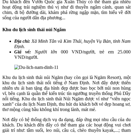
Du khách đến Vườn Quốc gia Xuân Thủy có thể tham gia nhiều
hoạt động trải nghiệm thú vị như đi thuyền ngắm cảnh, quan sát
chim, đi bộ đường dài, khám phá rừng ngập mặn, tìm hiểu về đời
sống của người dân địa phương...
Khu du lịch sinh thái núi Ngăm
Địa chỉ:
Xã Minh Tân và Kim Thái, huyện Vụ Bản, tỉnh Nam
Định.
Giá vé:
Người lớn
000 VND/người, trẻ em 25.000
VND/người.
Khu du lịch sinh thái núi Ngăm (hay còn gọi là Ngăm Resort), một
khu du lịch sinh thái nổi tiếng ở Nam Định. Nơi đây được thiên
nhiên ưu ái ban tặng địa hình đẹp được bao bọc bởi núi non hùng
vĩ, bên cạnh là quần thể kiến trúc tín ngưỡng truyền thống Phủ Dầy
nổi tiếng. Khu du lịch sinh thái Núi Ngăm được ví như “viên ngọc
xanh” của du lịch Nam Định, thu hút du khách bởi vẻ đẹp hoang sơ,
thơ mộng cùng bầu không khí trong lành, mát mẻ.
Nơi đây có hệ thống dịch vụ đa dạng, đáp ứng mọi nhu cầu của du
khách. Du khách đến đây có thể tham gia các hoạt động vui chơi
giải trí như: tắm suối, leo núi, câu cá, chèo thuyền kayak,...; tham