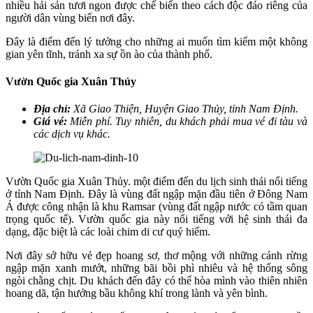
nhiều hải sản tươi ngon được chế biến theo cách độc đáo riêng của
người dân vùng biển nơi đây.
Đây là điểm đến lý tưởng cho những ai muốn tìm kiếm một không
gian yên tĩnh, tránh xa sự ồn ào của thành phố.
Vườn Quốc gia Xuân Thủy
Địa chỉ:
Xã Giao Thiện, Huyện Giao Thủy, tỉnh Nam Định.
Giá vé:
Miễn phí. Tuy nhiên, du khách phải mua vé đi tàu và
các dịch vụ khác.
Vườn Quốc gia Xuân Thủy. một điểm đến du lịch sinh thái nổi tiếng
ở tỉnh Nam Định. Đây là vùng đất ngập mặn đầu tiên ở Đông Nam
Á được công nhận là khu Ramsar (vùng đất ngập nước có tầm quan
trọng quốc tế). Vườn quốc gia này nổi tiếng với hệ sinh thái đa
dạng, đặc biệt là các loài chim di cư quý hiếm.
Nơi đây sở hữu vẻ đẹp hoang sơ, thơ mộng với những cánh rừng
ngập mặn xanh mướt, những bãi bồi phì nhiêu và hệ thống sông
ngòi chằng chịt. Du khách đến đây có thể hòa mình vào thiên nhiên
hoang dã, tận hưởng bầu không khí trong lành và yên bình.