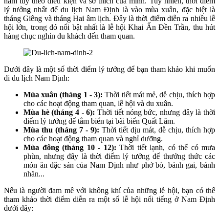
năm tùy theo điều kiện và sở thích của mình. Tuy nhiên, thời điểm
lý tưởng nhất để du lịch Nam Định là vào mùa xuân, đặc biệt là
tháng Giêng và tháng Hai âm lịch. Đây là thời điểm diễn ra nhiều lễ
hội lớn, trong đó nổi bật nhất là lễ hội Khai Ấn Đền Trần, thu hút
hàng chục nghìn du khách đến tham quan.
Dưới đây là một số thời điểm lý tưởng để bạn tham khảo khi muốn
đi du lịch Nam Định:
Mùa xuân (tháng 1 - 3):
Thời tiết mát mẻ, dễ chịu, thích hợp
cho các hoạt động tham quan, lễ hội và du xuân.
Mùa hè (tháng 4 - 6):
Thời tiết nóng bức, nhưng đây là thời
điểm lý tưởng để tắm biển tại bãi biển Quất Lâm.
Mùa thu (tháng 7 - 9):
Thời tiết dịu mát, dễ chịu, thích hợp
cho các hoạt động tham quan và nghỉ dưỡng.
Mùa đông (tháng 10 - 12):
Thời tiết lạnh, có thể có mưa
phùn, nhưng đây là thời điểm lý tưởng để thưởng thức các
món ăn đặc sản của Nam Định như phở bò, bánh gai, bánh
nhãn...
Nếu là người đam mê với không khí của những lễ hội, bạn có thể
tham khảo thời điểm diễn ra một số lễ hội nổi tiếng ở Nam Định
dưới đây: