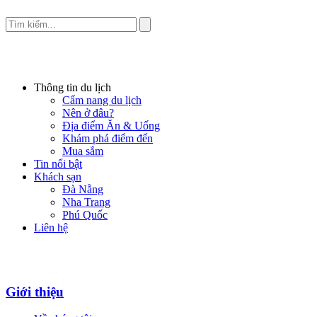
Thông tin du lịch
Cẩm nang du lịch
Nên ở đâu?
Địa điểm Ăn & Uống
Khám phá điểm đến
Mua sắm
Tin nổi bật
Khách sạn
Đà Nẵng
Nha Trang
Phú Quốc
Liên hệ
Giới thiệu