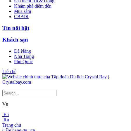
Địa điểm Ăn & Uống
Khám phá điểm đến
Mua sắm
CBAIR
Tin nổi bật
Khách sạn
Đà Nẵng
Nha Trang
Phú Quốc
Liên hệ
Vn
En
Ru
Trang chủ
Cẩm nang du lịch