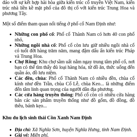
đáo với sự kết hợp hài hòa giữa kiến trúc cổ truyền Việt Nam, kiến
trúc nhà liền kề mặt phố của đô thị cổ với kiến trúc Trung Hoa và
phương Tây.
Một số điểm tham quan nổi tiếng ở phố cổ Nam Định như:
Những con phố cổ
: Phố cổ Thành Nam có hơn 40 con phố
nhỏ,
Những ngôi nhà cổ
: Phố cổ còn lưu giữ nhiều ngôi nhà cổ
có tuổi đời hàng trăm năm, mang đậm dấu ấn kiến trúc Pháp
và Trung Hoa.
Chợ Rồng
: Khu chợ sầm uất nằm ngay trung tâm phố cổ, nơi
bạn có thể tìm thấy đủ loại hàng hóa, từ đồ ăn, thức uống đến
quần áo, đồ lưu niệm.
Các đền, chùa
: Phố cổ Thành Nam có nhiều đền, chùa cổ
kính như đền Trần, chùa Cổ Lễ, chùa Keo... là những điểm
đến tâm linh quan trọng của người dân địa phương.
Các cửa hàng truyền thống
: Phố cổ còn có nhiều cửa hàng
bán các sản phẩm truyền thống như đồ gốm, đồ đồng, đồ
thêu, bánh kẹo...
Khu du lịch sinh thái Cồn Xanh Nam Định
Địa chỉ:
Xã Nghĩa Sơn, huyện Nghĩa Hưng, tỉnh Nam Định.
Giá vé:
Miễn phí.