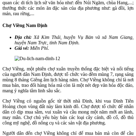
quan các di tích lịch sử văn hóa như: đền Núi Ngăm, chùa Hang,...;
thưởng thức các món ăn đặc sản của địa phương như: gà đồi, lợn
mán, rau rừng,...
Chợ Viềng Nam Định
Địa chỉ:
Xã Kim Thái, huyện Vụ Bản và xã Nam Giang,
huyện Nam Trực, tỉnh Nam Định.
Giá vé:
Miễn Phí
.
Chợ Viềng, một phiên chợ xuân truyền thống đặc biệt và nổi tiếng
của người dân Nam Định, được tổ chức vào đêm mùng 7, rạng sáng
mùng 8 tháng Giêng âm lịch hàng năm. Chợ Viềng không chỉ là nơi
mua bán, trao đổi hàng hóa mà còn là một nét đẹp văn hóa độc đáo,
mang ý nghĩa tâm linh sâu sắc.
Chợ Viềng có nguồn gốc từ thời nhà Đinh, khi vua Đinh Tiên
Hoàng chọn vùng đất này làm kinh đô. Chợ được tổ chức để nhân
dân có dịp mua sắm, vui xuân và cầu mong một năm mới an lành,
may mắn. Chợ chủ yếu bày bán các loại cây cảnh, đồ cổ, đồ thủ
công mỹ nghệ, đồ nông cụ và các sản vật địa phương.
Người dân đến chợ Viềng không chỉ để mua bán mà còn để cầu