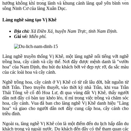
hưởng không khí trong lành và khung cảnh làng quê yên bình ven
sông Ninh Cơ của làng Xuân Dục.
Làng nghề sáng tạo Vị Khê
Địa chỉ:
Xã Điền Xá, huyện Nam Trực, tỉnh Nam Định.
Giá vé:
Miễn phí.
Làng nghề truyền thống Vị Khê, một làng nghề nổi tiếng với nghề
trồng hoa, cây cảnh và cây thế. Nơi đây được mệnh danh là "vườn
hoa" của Nam Định, thu hút du khách bởi vẻ đẹp rực rỡ, đa sắc màu
của các loài hoa và cây cảnh.
Nghề trồng hoa, cây cảnh ở Vị Khê có từ rất lâu đời, bắt nguồn từ
thời Trần. Theo truyền thuyết, vào thời kỳ nhà Trần, khi vua Trần
Thái Tông về cố đô Hoa Lư, đi qua vùng đất Vị Khê, thấy người
dân nơi đây có bàn tay khéo léo, tỉ mỉ trong việc trồng và chăm sóc
hoa, cây cảnh. Vua đã ban cho làng nghề Vị Khê danh hiệu "Làng
hoa" và giao cho người dân nơi đây cung cấp hoa, cây cảnh cho
triều đình.
Ngoài ra, làng nghề Vị Khê còn là một điểm đến du lịch hấp dẫn du
khách trong và ngoài nước. Du khách đến đây có thể tham quan các