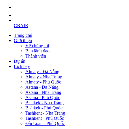
CBAIR
Trang chủ
Giới thiệu
Về chúng tôi
Ban lãnh đạo
Thành viên
Dự án
Lịch bay
Almaty - Đà Nẵng
Almaty - Nha Trang
Almaty - Phú Quốc
Astana - Đà Nẵng
Astana - Nha Trang
Astana - Phú Quốc
Bishkek - Nha Trang
Bishkek - Phú Quốc
Tashkent - Nha Trang
Tashkent - Phú Quốc
Đài Loan - Phú Quốc