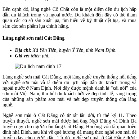
Bên cạnh đó, làng nghề Cổ Chất còn là một điểm đến du lịch hấp
dẫn du khách trong và ngoài nước. Du khách đến đây có thể tham
quan các cơ sở sản xuất lụa, tìm hiểu về kỹ thuật dệt lụa, và mua
sắm các sản phẩm lụa chính hãng.
Làng nghề sơn mài Cát Đằng
Địa chỉ:
Xã Yên Tiến, huyện Ý Yên, tỉnh Nam Định.
Giá vé:
Miễn phí.
Làng nghề sơn mài Cát Đằng, một làng nghề truyền thống nổi tiếng
với nghề sơn mài và là điểm du lịch hấp dẫn du khách trong và
ngoài nước ở Nam Định. Nơi đây được mệnh danh là "cái nôi" của
sơn mài Việt Nam, thu hút du khách bởi vẻ đẹp tinh tế, sang trọng
của những sản phẩm sơn mài và nét đẹp truyền thống của làng
nghề.
Nghề sơn mài ở Cát Đằng có từ rất lâu đời, từ thế kỷ 11. Theo
truyền thuyết, nghề sơn mài được hai ông Ngô Dũng và Đinh Ba
truyền dạy cho người dân làng Cát Đằng. Hai ông vốn là quan triều
đình nhà Đinh, sau khi về quê hương đã mang theo nghề sơn mài để
truyền dạy cho người dân. Từ đó, nghề sơn mài ở Cát Đằng được