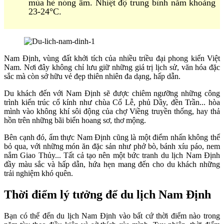
mùa hè nóng ẩm. Nhiệt độ trung bình năm khoảng
23-24°C.
Nam Định, vùng đất khởi tích của nhiều triều đại phong kiến Việt
Nam. Nơi đây không chỉ lưu giữ những giá trị lịch sử, văn hóa đặc
sắc mà còn sở hữu vẻ đẹp thiên nhiên đa dạng, hấp dẫn.
Du khách đến với Nam Định sẽ được chiêm ngưỡng những công
trình kiến trúc cổ kính như chùa Cổ Lễ, phủ Dầy, đền Trần... hòa
mình vào không khí sôi động của chợ Viềng truyền thống, hay thả
hồn trên những bãi biển hoang sơ, thơ mộng.
Bên cạnh đó, ẩm thực Nam Định cũng là một điểm nhấn không thể
bỏ qua, với những món ăn đặc sản như phở bò, bánh xíu páo, nem
nắm Giao Thủy... Tất cả tạo nên một bức tranh du lịch Nam Định
đầy màu sắc và hấp dẫn, hứa hẹn mang đến cho du khách những
trải nghiệm khó quên.
Thời điểm lý tưởng để du lịch Nam Định
Bạn có thể đến du lịch Nam Định vào bất cứ thời điểm nào trong