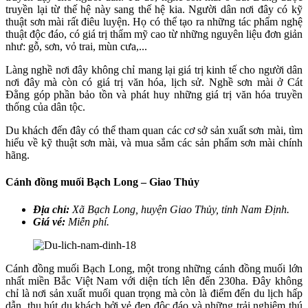
truyền lại từ thế hệ này sang thế hệ kia. Người dân nơi đây có kỹ
thuật sơn mài rất điêu luyện. Họ có thể tạo ra những tác phẩm nghệ
thuật độc đáo, có giá trị thẩm mỹ cao từ những nguyên liệu đơn giản
như: gỗ, sơn, vỏ trai, mùn cưa,...
Làng nghề nơi đây không chỉ mang lại giá trị kinh tế cho người dân
nơi đây mà còn có giá trị văn hóa, lịch sử. Nghề sơn mài ở Cát
Đằng góp phần bảo tồn và phát huy những giá trị văn hóa truyền
thống của dân tộc.
Du khách đến đây có thể tham quan các cơ sở sản xuất sơn mài, tìm
hiểu về kỹ thuật sơn mài, và mua sắm các sản phẩm sơn mài chính
hãng.
Cánh đồng muối Bạch Long – Giao Thủy
Địa chỉ:
Xã Bạch Long, huyện Giao Thủy, tỉnh Nam Định.
Giá vé:
Miễn phí.
Cánh đồng muối Bạch Long, một trong những cánh đồng muối lớn
nhất miền Bắc Việt Nam với diện tích lên đến 230ha. Đây không
chỉ là nơi sản xuất muối quan trọng mà còn là điểm đến du lịch hấp
dẫn, thu hút du khách bởi vẻ đẹp độc đáo và những trải nghiệm thú