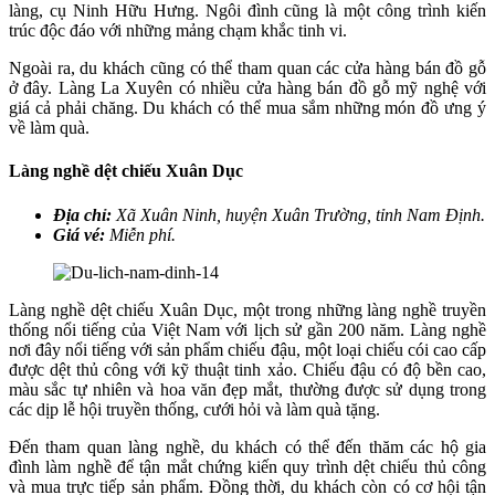
làng, cụ Ninh Hữu Hưng. Ngôi đình cũng là một công trình kiến
trúc độc đáo với những mảng chạm khắc tinh vi.
Ngoài ra, du khách cũng có thể tham quan các cửa hàng bán đồ gỗ
ở đây. Làng La Xuyên có nhiều cửa hàng bán đồ gỗ mỹ nghệ với
giá cả phải chăng. Du khách có thể mua sắm những món đồ ưng ý
về làm quà.
Làng nghề dệt chiếu Xuân Dục
Địa chỉ:
Xã Xuân Ninh, huyện Xuân Trường, tỉnh Nam Định.
Giá vé:
Miễn phí.
Làng nghề dệt chiếu Xuân Dục, một trong những làng nghề truyền
thống nổi tiếng của Việt Nam với lịch sử gần 200 năm. Làng nghề
nơi đây nổi tiếng với sản phẩm chiếu đậu, một loại chiếu cói cao cấp
được dệt thủ công với kỹ thuật tinh xảo. Chiếu đậu có độ bền cao,
màu sắc tự nhiên và hoa văn đẹp mắt, thường được sử dụng trong
các dịp lễ hội truyền thống, cưới hỏi và làm quà tặng.
Đến tham quan làng nghề, du khách có thể đến thăm các hộ gia
đình làm nghề để tận mắt chứng kiến quy trình dệt chiếu thủ công
và mua trực tiếp sản phẩm. Đồng thời, du khách còn có cơ hội tận