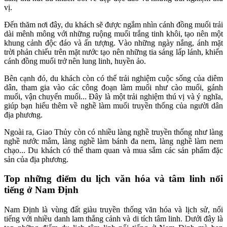
vị.
Đến thăm nơi đây, du khách sẽ được ngắm nhìn cánh đồng muối trải
dài mênh mông với những ruộng muối trắng tinh khôi, tạo nên một
khung cảnh độc đáo và ấn tượng. Vào những ngày nắng, ánh mặt
trời phản chiếu trên mặt nước tạo nên những tia sáng lấp lánh, khiến
cánh đồng muối trở nên lung linh, huyền ảo.
Bên cạnh đó, du khách còn có thể trải nghiệm cuộc sống của diêm
dân, tham gia vào các công đoạn làm muối như cào muối, gánh
muối, vận chuyển muối... Đây là một trải nghiệm thú vị và ý nghĩa,
giúp bạn hiểu thêm về nghề làm muối truyền thống của người dân
địa phương.
Ngoài ra, Giao Thủy còn có nhiều làng nghề truyền thống như làng
nghề nước mắm, làng nghề làm bánh đa nem, làng nghề làm nem
chạo... Du khách có thể tham quan và mua sắm các sản phẩm đặc
sản của địa phương.
Top những điểm du lịch văn hóa và tâm linh nổi
tiếng ở Nam Định
Nam Định là vùng đất giàu truyền thống văn hóa và lịch sử, nổi
tiếng với nhiều danh lam thắng cảnh và di tích tâm linh. Dưới đây là