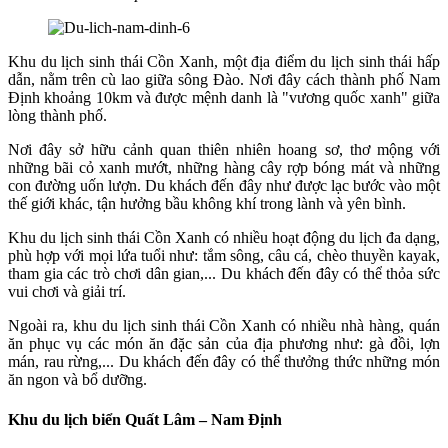
Khu du lịch sinh thái Cồn Xanh, một địa điểm du lịch sinh thái hấp
dẫn, nằm trên cù lao giữa sông Đào. Nơi đây cách thành phố Nam
Định khoảng 10km và được mệnh danh là "vương quốc xanh" giữa
lòng thành phố.
Nơi đây sở hữu cảnh quan thiên nhiên hoang sơ, thơ mộng với
những bãi cỏ xanh mướt, những hàng cây rợp bóng mát và những
con đường uốn lượn. Du khách đến đây như được lạc bước vào một
thế giới khác, tận hưởng bầu không khí trong lành và yên bình.
Khu du lịch sinh thái Cồn Xanh có nhiều hoạt động du lịch đa dạng,
phù hợp với mọi lứa tuổi như: tắm sông, câu cá, chèo thuyền kayak,
tham gia các trò chơi dân gian,... Du khách đến đây có thể thỏa sức
vui chơi và giải trí.
Ngoài ra, khu du lịch sinh thái Cồn Xanh có nhiều nhà hàng, quán
ăn phục vụ các món ăn đặc sản của địa phương như: gà đồi, lợn
mán, rau rừng,... Du khách đến đây có thể thưởng thức những món
ăn ngon và bổ dưỡng.
Khu du lịch biển Quất Lâm – Nam Định