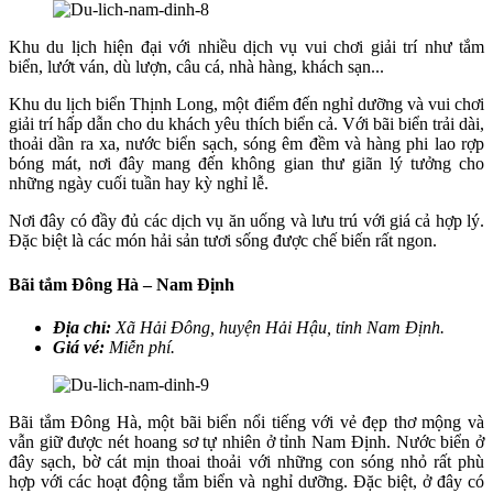
Khu du lịch hiện đại với nhiều dịch vụ vui chơi giải trí như tắm
biển, lướt ván, dù lượn, câu cá, nhà hàng, khách sạn...
Khu du lịch biển Thịnh Long, một điểm đến nghỉ dưỡng và vui chơi
giải trí hấp dẫn cho du khách yêu thích biển cả. Với bãi biển trải dài,
thoải dần ra xa, nước biển sạch, sóng êm đềm và hàng phi lao rợp
bóng mát, nơi đây mang đến không gian thư giãn lý tưởng cho
những ngày cuối tuần hay kỳ nghỉ lễ.
Nơi đây có đầy đủ các dịch vụ ăn uống và lưu trú với giá cả hợp lý.
Đặc biệt là các món hải sản tươi sống được chế biến rất ngon.
Bãi tắm Đông Hà – Nam Định
Địa chỉ:
Xã Hải Đông, huyện Hải Hậu, tỉnh Nam Định.
Giá vé:
Miễn phí.
Bãi tắm Đông Hà, một bãi biển nổi tiếng với vẻ đẹp thơ mộng và
vẫn giữ được nét hoang sơ tự nhiên ở tỉnh Nam Định. Nước biển ở
đây sạch, bờ cát mịn thoai thoải với những con sóng nhỏ rất phù
hợp với các hoạt động tắm biển và nghỉ dưỡng. Đặc biệt, ở đây có