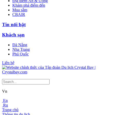
Địa điểm Ăn & Uống
Khám phá điểm đến
Mua sắm
CBAIR
Tin nổi bật
Khách sạn
Đà Nẵng
Nha Trang
Phú Quốc
Liên hệ
Vn
En
Ru
Trang chủ
Thông tin du lịch