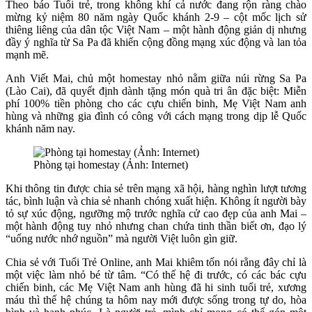
Theo báo Tuổi trẻ, trong không khí cả nước đang rộn ràng chào
mừng kỷ niệm 80 năm ngày Quốc khánh 2-9 – cột mốc lịch sử
thiêng liêng của dân tộc Việt Nam – một hành động giản dị nhưng
đầy ý nghĩa từ Sa Pa đã khiến cộng đồng mạng xúc động và lan tỏa
mạnh mẽ.
Anh Viết Mai, chủ một homestay nhỏ nằm giữa núi rừng Sa Pa
(Lào Cai), đã quyết định dành tặng món quà tri ân đặc biệt: Miễn
phí 100% tiền phòng cho các cựu chiến binh, Mẹ Việt Nam anh
hùng và những gia đình có công với cách mạng trong dịp lễ Quốc
khánh năm nay.
Phòng tại homestay (Ảnh: Internet)
Khi thông tin được chia sẻ trên mạng xã hội, hàng nghìn lượt tương
tác, bình luận và chia sẻ nhanh chóng xuất hiện. Không ít người bày
tỏ sự xúc động, ngưỡng mộ trước nghĩa cử cao đẹp của anh Mai –
một hành động tuy nhỏ nhưng chan chứa tinh thần biết ơn, đạo lý
“uống nước nhớ nguồn” mà người Việt luôn gìn giữ.
Chia sẻ với Tuổi Trẻ Online, anh Mai khiêm tốn nói rằng đây chỉ là
một việc làm nhỏ bé từ tâm. “Có thế hệ đi trước, có các bác cựu
chiến binh, các Mẹ Việt Nam anh hùng đã hi sinh tuổi trẻ, xương
máu thì thế hệ chúng ta hôm nay mới được sống trong tự do, hòa