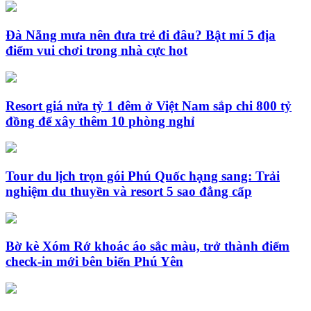
Đà Nẵng mưa nên đưa trẻ đi đâu? Bật mí 5 địa
điểm vui chơi trong nhà cực hot
Resort giá nửa tỷ 1 đêm ở Việt Nam sắp chi 800 tỷ
đồng để xây thêm 10 phòng nghỉ
Tour du lịch trọn gói Phú Quốc hạng sang: Trải
nghiệm du thuyền và resort 5 sao đẳng cấp
Bờ kè Xóm Rớ khoác áo sắc màu, trở thành điểm
check-in mới bên biển Phú Yên