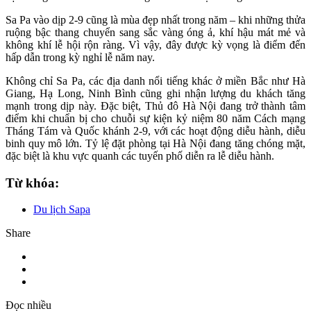
Sa Pa vào dịp 2-9 cũng là mùa đẹp nhất trong năm – khi những thửa
ruộng bậc thang chuyển sang sắc vàng óng ả, khí hậu mát mẻ và
không khí lễ hội rộn ràng. Vì vậy, đây được kỳ vọng là điểm đến
hấp dẫn trong kỳ nghỉ lễ năm nay.
Không chỉ Sa Pa, các địa danh nổi tiếng khác ở miền Bắc như Hà
Giang, Hạ Long, Ninh Bình cũng ghi nhận lượng du khách tăng
mạnh trong dịp này. Đặc biệt, Thủ đô Hà Nội đang trở thành tâm
điểm khi chuẩn bị cho chuỗi sự kiện kỷ niệm 80 năm Cách mạng
Tháng Tám và Quốc khánh 2-9, với các hoạt động diễu hành, diễu
binh quy mô lớn. Tỷ lệ đặt phòng tại Hà Nội đang tăng chóng mặt,
đặc biệt là khu vực quanh các tuyến phố diễn ra lễ diễu hành.
Từ khóa:
Du lịch Sapa
Share
Đọc nhiều