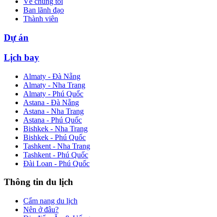
Về chúng tôi
Ban lãnh đạo
Thành viên
Dự án
Lịch bay
Almaty - Đà Nẵng
Almaty - Nha Trang
Almaty - Phú Quốc
Astana - Đà Nẵng
Astana - Nha Trang
Astana - Phú Quốc
Bishkek - Nha Trang
Bishkek - Phú Quốc
Tashkent - Nha Trang
Tashkent - Phú Quốc
Đài Loan - Phú Quốc
Thông tin du lịch
Cẩm nang du lịch
Nên ở đâu?