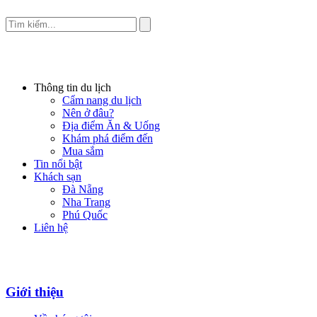
Thông tin du lịch
Cẩm nang du lịch
Nên ở đâu?
Địa điểm Ăn & Uống
Khám phá điểm đến
Mua sắm
Tin nổi bật
Khách sạn
Đà Nẵng
Nha Trang
Phú Quốc
Liên hệ
Giới thiệu