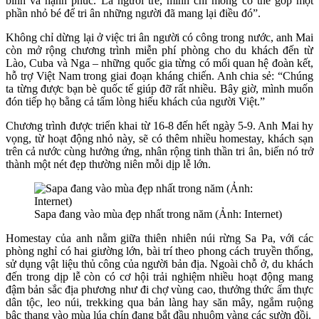
bình và hạnh phúc. Là người trẻ, mình chỉ mong có thể góp một
phần nhỏ bé để tri ân những người đã mang lại điều đó”.
Không chỉ dừng lại ở việc tri ân người có công trong nước, anh Mai
còn mở rộng chương trình miễn phí phòng cho du khách đến từ
Lào, Cuba và Nga – những quốc gia từng có mối quan hệ đoàn kết,
hỗ trợ Việt Nam trong giai đoạn kháng chiến. Anh chia sẻ: “Chúng
ta từng được bạn bè quốc tế giúp đỡ rất nhiều. Bây giờ, mình muốn
đón tiếp họ bằng cả tấm lòng hiếu khách của người Việt.”
Chương trình được triển khai từ 16-8 đến hết ngày 5-9. Anh Mai hy
vọng, từ hoạt động nhỏ này, sẽ có thêm nhiều homestay, khách sạn
trên cả nước cùng hưởng ứng, nhân rộng tinh thần tri ân, biến nó trở
thành một nét đẹp thường niên mỗi dịp lễ lớn.
Sapa đang vào mùa đẹp nhất trong năm (Ảnh: Internet)
Homestay của anh nằm giữa thiên nhiên núi rừng Sa Pa, với các
phòng nghỉ có hai giường lớn, bài trí theo phong cách truyền thống,
sử dụng vật liệu thủ công của người bản địa. Ngoài chỗ ở, du khách
đến trong dịp lễ còn có cơ hội trải nghiệm nhiều hoạt động mang
đậm bản sắc địa phương như đi chợ vùng cao, thưởng thức ẩm thực
dân tộc, leo núi, trekking qua bản làng hay săn mây, ngắm ruộng
bậc thang vào mùa lúa chín đang bắt đầu nhuộm vàng các sườn đồi.