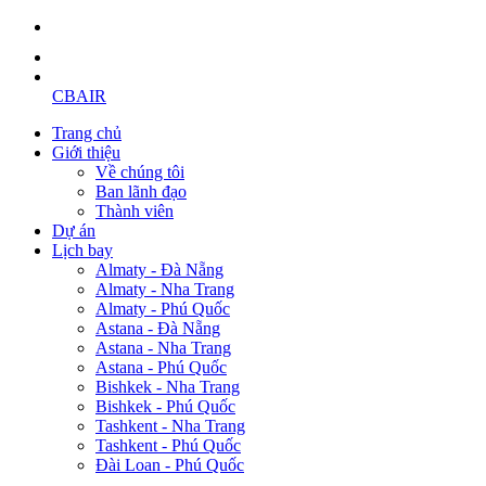
CBAIR
Trang chủ
Giới thiệu
Về chúng tôi
Ban lãnh đạo
Thành viên
Dự án
Lịch bay
Almaty - Đà Nẵng
Almaty - Nha Trang
Almaty - Phú Quốc
Astana - Đà Nẵng
Astana - Nha Trang
Astana - Phú Quốc
Bishkek - Nha Trang
Bishkek - Phú Quốc
Tashkent - Nha Trang
Tashkent - Phú Quốc
Đài Loan - Phú Quốc