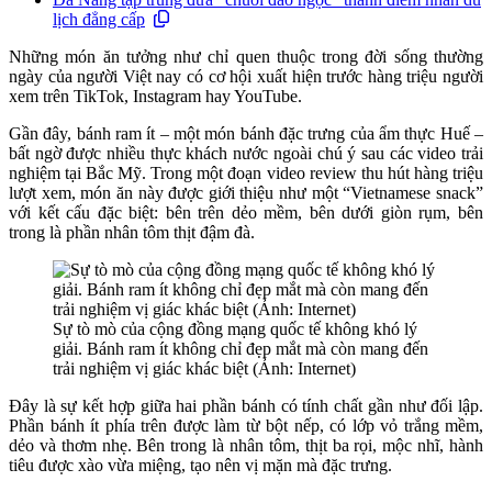
lịch đẳng cấp
Những món ăn tưởng như chỉ quen thuộc trong đời sống thường
ngày của người Việt nay có cơ hội xuất hiện trước hàng triệu người
xem trên TikTok, Instagram hay YouTube.
Gần đây, bánh ram ít – một món bánh đặc trưng của ẩm thực Huế –
bất ngờ được nhiều thực khách nước ngoài chú ý sau các video trải
nghiệm tại Bắc Mỹ. Trong một đoạn video review thu hút hàng triệu
lượt xem, món ăn này được giới thiệu như một “Vietnamese snack”
với kết cấu đặc biệt: bên trên dẻo mềm, bên dưới giòn rụm, bên
trong là phần nhân tôm thịt đậm đà.
Sự tò mò của cộng đồng mạng quốc tế không khó lý
giải. Bánh ram ít không chỉ đẹp mắt mà còn mang đến
trải nghiệm vị giác khác biệt (Ảnh: Internet)
Đây là sự kết hợp giữa hai phần bánh có tính chất gần như đối lập.
Phần bánh ít phía trên được làm từ bột nếp, có lớp vỏ trắng mềm,
dẻo và thơm nhẹ. Bên trong là nhân tôm, thịt ba rọi, mộc nhĩ, hành
tiêu được xào vừa miệng, tạo nên vị mặn mà đặc trưng.