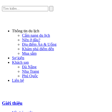
Thông tin du lịch
Cẩm nang du lịch
Nên ở đâu?
Địa điểm Ăn & Uống
Khám phá điểm đến
Mua sắm
Sự kiện
Khách sạn
Đà Nẵng
Nha Trang
Phú Quốc
Liên hệ
Giới thiệu