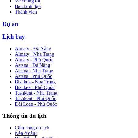
Về chúng tôi
Ban lãnh đạo
Thành viên
Dự án
Lịch bay
Almaty - Đà Nẵng
Almaty - Nha Trang
Almaty - Phú Quốc
Astana - Đà Nẵng
Astana - Nha Trang
Astana - Phú Quốc
Bishkek - Nha Trang
Bishkek - Phú Quốc
Tashkent - Nha Trang
Tashkent - Phú Quốc
Đài Loan - Phú Quốc
Thông tin du lịch
Cẩm nang du lịch
Nên ở đâu?