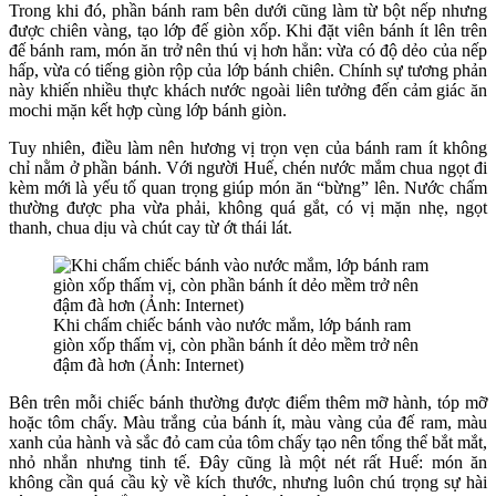
Trong khi đó, phần bánh ram bên dưới cũng làm từ bột nếp nhưng
được chiên vàng, tạo lớp đế giòn xốp. Khi đặt viên bánh ít lên trên
đế bánh ram, món ăn trở nên thú vị hơn hẳn: vừa có độ dẻo của nếp
hấp, vừa có tiếng giòn rộp của lớp bánh chiên. Chính sự tương phản
này khiến nhiều thực khách nước ngoài liên tưởng đến cảm giác ăn
mochi mặn kết hợp cùng lớp bánh giòn.
Tuy nhiên, điều làm nên hương vị trọn vẹn của bánh ram ít không
chỉ nằm ở phần bánh. Với người Huế, chén nước mắm chua ngọt đi
kèm mới là yếu tố quan trọng giúp món ăn “bừng” lên. Nước chấm
thường được pha vừa phải, không quá gắt, có vị mặn nhẹ, ngọt
thanh, chua dịu và chút cay từ ớt thái lát.
Khi chấm chiếc bánh vào nước mắm, lớp bánh ram
giòn xốp thấm vị, còn phần bánh ít dẻo mềm trở nên
đậm đà hơn (Ảnh: Internet)
Bên trên mỗi chiếc bánh thường được điểm thêm mỡ hành, tóp mỡ
hoặc tôm chấy. Màu trắng của bánh ít, màu vàng của đế ram, màu
xanh của hành và sắc đỏ cam của tôm chấy tạo nên tổng thể bắt mắt,
nhỏ nhắn nhưng tinh tế. Đây cũng là một nét rất Huế: món ăn
không cần quá cầu kỳ về kích thước, nhưng luôn chú trọng sự hài