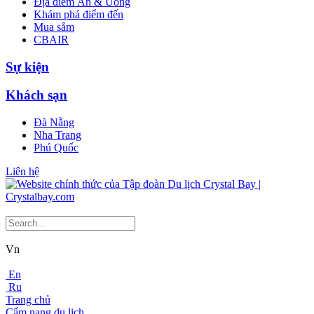
Địa điểm Ăn & Uống
Khám phá điểm đến
Mua sắm
CBAIR
Sự kiện
Khách sạn
Đà Nẵng
Nha Trang
Phú Quốc
Liên hệ
Vn
En
Ru
Trang chủ
Cẩm nang du lịch