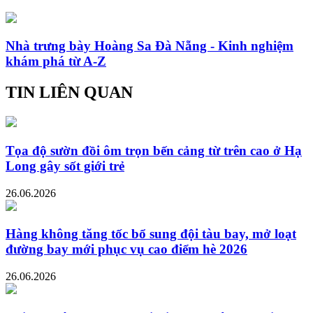
Nhà trưng bày Hoàng Sa Đà Nẵng - Kinh nghiệm
khám phá từ A-Z
TIN LIÊN QUAN
Tọa độ sườn đồi ôm trọn bến cảng từ trên cao ở Hạ
Long gây sốt giới trẻ
26.06.2026
Hàng không tăng tốc bổ sung đội tàu bay, mở loạt
đường bay mới phục vụ cao điểm hè 2026
26.06.2026