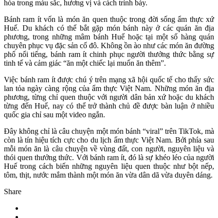
hòa trong màu sắc, hương vị và cách trình bày.
Bánh ram ít vốn là món ăn quen thuộc trong đời sống ẩm thực xứ
Huế. Du khách có thể bắt gặp món bánh này ở các quán ăn địa
phương, trong những mâm bánh Huế hoặc tại một số hàng quán
chuyên phục vụ đặc sản cố đô. Không ồn ào như các món ăn đường
phố nổi tiếng, bánh ram ít chinh phục người thưởng thức bằng sự
tinh tế và cảm giác “ăn một chiếc lại muốn ăn thêm”.
Việc bánh ram ít được chú ý trên mạng xã hội quốc tế cho thấy sức
lan tỏa ngày càng rộng của ẩm thực Việt Nam. Những món ăn địa
phương, từng chỉ quen thuộc với người dân bản xứ hoặc du khách
từng đến Huế, nay có thể trở thành chủ đề được bàn luận ở nhiều
quốc gia chỉ sau một video ngắn.
Đây không chỉ là câu chuyện một món bánh “viral” trên TikTok, mà
còn là tín hiệu tích cực cho du lịch ẩm thực Việt Nam. Bởi phía sau
mỗi món ăn là câu chuyện về vùng đất, con người, nguyên liệu và
thói quen thưởng thức. Với bánh ram ít, đó là sự khéo léo của người
Huế trong cách biến những nguyên liệu quen thuộc như bột nếp,
tôm, thịt, nước mắm thành một món ăn vừa dân dã vừa duyên dáng.
Share