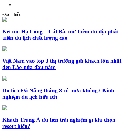
Đọc nhiều
Kết nối Hạ Long – Cát Bà, mở thêm dư địa phát
triển du lịch chất lượng cao
Việt Nam vào top 3 thị trường gửi khách lớn nhất
đến Lào nửa đầu năm
Du lịch Đà Nẵng tháng 8 có mưa không? Kinh
nghiệm du lịch hữu ích
Khách Trung Á ưu tiên trải nghiệm gì khi chọn
resort biển?