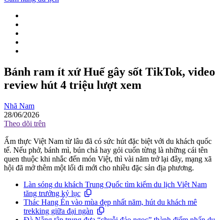
Bánh ram ít xứ Huế gây sốt TikTok, video
review hút 4 triệu lượt xem
Nhã Nam
28/06/2026
Theo dõi trên
Ẩm thực Việt Nam từ lâu đã có sức hút đặc biệt với du khách quốc
tế. Nếu phở, bánh mì, bún chả hay gỏi cuốn từng là những cái tên
quen thuộc khi nhắc đến món Việt, thì vài năm trở lại đây, mạng xã
hội đã mở thêm một lối đi mới cho nhiều đặc sản địa phương.
Làn sóng du khách Trung Quốc tìm kiếm du lịch Việt Nam
tăng trưởng kỷ lục
Thác Hang Én vào mùa đẹp nhất năm, hút du khách mê
trekking giữa đại ngàn
Đà Nẵng tập trung đưa “chuỗi đảo ngọc” thành điểm nhấn du