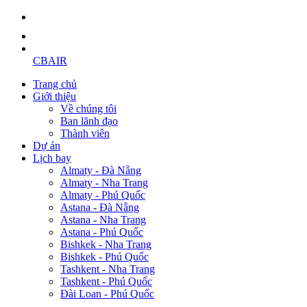
CBAIR
Trang chủ
Giới thiệu
Về chúng tôi
Ban lãnh đạo
Thành viên
Dự án
Lịch bay
Almaty - Đà Nẵng
Almaty - Nha Trang
Almaty - Phú Quốc
Astana - Đà Nẵng
Astana - Nha Trang
Astana - Phú Quốc
Bishkek - Nha Trang
Bishkek - Phú Quốc
Tashkent - Nha Trang
Tashkent - Phú Quốc
Đài Loan - Phú Quốc