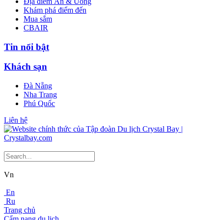
Địa điểm Ăn & Uống
Khám phá điểm đến
Mua sắm
CBAIR
Tin nổi bật
Khách sạn
Đà Nẵng
Nha Trang
Phú Quốc
Liên hệ
Vn
En
Ru
Trang chủ
Cẩm nang du lịch