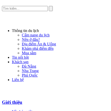
Thông tin du lịch
Cẩm nang du lịch
Nên ở đâu?
Địa điểm Ăn & Uống
Khám phá điểm đến
Mua sắm
Tin nổi bật
Khách sạn
Đà Nẵng
Nha Trang
Phú Quốc
Liên hệ
Giới thiệu