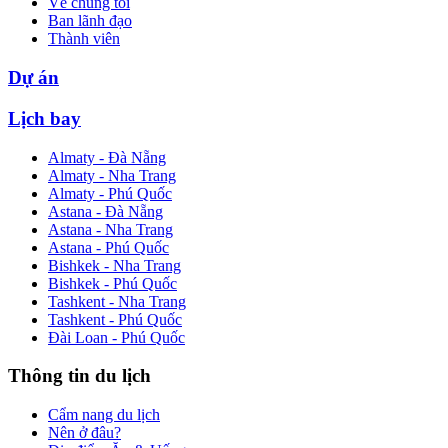
Về chúng tôi
Ban lãnh đạo
Thành viên
Dự án
Lịch bay
Almaty - Đà Nẵng
Almaty - Nha Trang
Almaty - Phú Quốc
Astana - Đà Nẵng
Astana - Nha Trang
Astana - Phú Quốc
Bishkek - Nha Trang
Bishkek - Phú Quốc
Tashkent - Nha Trang
Tashkent - Phú Quốc
Đài Loan - Phú Quốc
Thông tin du lịch
Cẩm nang du lịch
Nên ở đâu?