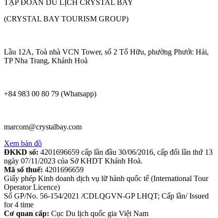
TẬP ĐOÀN DU LỊCH CRYSTAL BAY
(CRYSTAL BAY TOURISM GROUP)
Lầu 12A, Toà nhà VCN Tower, số 2 Tố Hữu, phường Phước Hải,
TP Nha Trang, Khánh Hoà
+84 983 00 80 79 (Whatsapp)
marcom@crystalbay.com
Xem bản đồ
ĐKKD số:
4201696659 cấp lần đầu 30/06/2016, cấp đổi lần thứ 13
ngày 07/11/2023 của Sở KHDT Khánh Hoà.
Mã số thuế:
4201696659
Giấy phép Kinh doanh dịch vụ lữ hành quốc tế (International Tour
Operator Licence)
Số GP/No. 56-154/2021 /CDLQGVN-GP LHQT; Cấp lần/ Issued
for 4 time
Cơ quan cấp:
Cục Du lịch quốc gia Việt Nam