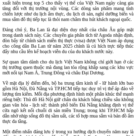
xuất hiện trong top 5 cho thấy vị thế của Việt Nam ngày càng gia
tăng đối với thị trường nội vùng. Các dòng sản phẩm mang tính
chiến lược như du lịch ẩm thực, du lịch di sản, nghỉ dưỡng biển và
mua sắm đô thị tiếp tục là thỏi nam châm thu hút khách ngoại quốc.
Đáng chú ý, Ba Lan là đại diện duy nhất của châu Âu góp mặt
trong danh sách này. Các chuyên gia phân tích từ Agoda nhận định,
đòn bẩy từ chính sách miễn thị thực (visa) được Việt Nam áp dụng
cho công dân Ba Lan từ năm 2025 chính là cú hích trực tiếp thúc
đẩy nhu cầu lên kế hoạch viễn du của du khách nước này.
Sự quan tâm dành cho du lịch Việt Nam không chỉ giới hạn ở các
thị trường quen thuộc mà đang lan tỏa rộng khắp sang các khu vực
mới nổi tại Nam Á, Trung Đông và châu Đại Dương.
Về mặt địa lý điểm đến, bộ ba trung tâm kinh tế - lữ hành lớn bao
gồm Hà Nội, Đà Nẵng và TP.HCM tiếp tục duy trì vị thế áp đảo về
lượng tìm kiếm. Mỗi địa phương định hình một phân khúc thế mạnh
riêng biệt: Thủ đô Hà Nội giữ chân du khách bằng chiều sâu không
gian văn hóa - lịch sử; thành phố biển Đà Nẵng khẳng định vị thế
cửa ngõ kết nối chuỗi di sản miền Trung; trong khi TP.HCM hấp
dẫn nhờ nhịp sống đô thị sầm uất, các tổ hợp mua sắm và bản đồ ẩm
thực đa tầng.
Một điểm nhấn đáng lưu ý trong xu hướng dịch chuyển năm nay là