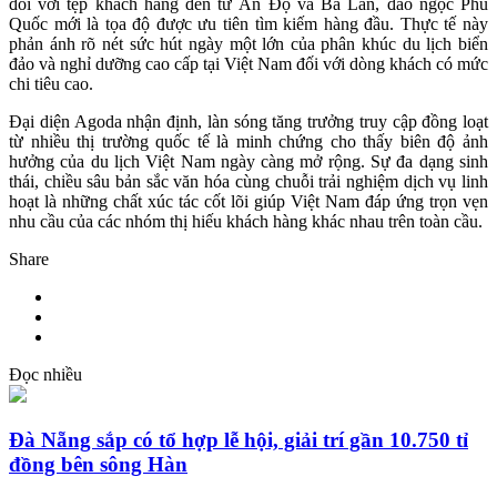
đối với tệp khách hàng đến từ Ấn Độ và Ba Lan, đảo ngọc Phú
Quốc mới là tọa độ được ưu tiên tìm kiếm hàng đầu. Thực tế này
phản ánh rõ nét sức hút ngày một lớn của phân khúc du lịch biển
đảo và nghỉ dưỡng cao cấp tại Việt Nam đối với dòng khách có mức
chi tiêu cao.
Đại diện Agoda nhận định, làn sóng tăng trưởng truy cập đồng loạt
từ nhiều thị trường quốc tế là minh chứng cho thấy biên độ ảnh
hưởng của du lịch Việt Nam ngày càng mở rộng. Sự đa dạng sinh
thái, chiều sâu bản sắc văn hóa cùng chuỗi trải nghiệm dịch vụ linh
hoạt là những chất xúc tác cốt lõi giúp Việt Nam đáp ứng trọn vẹn
nhu cầu của các nhóm thị hiếu khách hàng khác nhau trên toàn cầu.
Share
Đọc nhiều
Đà Nẵng sắp có tổ hợp lễ hội, giải trí gần 10.750 tỉ
đồng bên sông Hàn