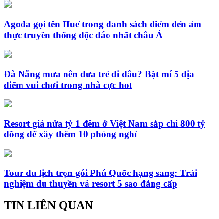
Agoda gọi tên Huế trong danh sách điểm đến ẩm
thực truyền thống độc đáo nhất châu Á
Đà Nẵng mưa nên đưa trẻ đi đâu? Bật mí 5 địa
điểm vui chơi trong nhà cực hot
Resort giá nửa tỷ 1 đêm ở Việt Nam sắp chi 800 tỷ
đồng để xây thêm 10 phòng nghỉ
Tour du lịch trọn gói Phú Quốc hạng sang: Trải
nghiệm du thuyền và resort 5 sao đẳng cấp
TIN LIÊN QUAN