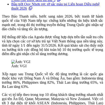
Bầu trời Quy Nhơn rực rỡ sắc màu tại Liên hoan Diều nghệ
thuật 2026
Theo Báo Thanh niên, bước sang năm 2026, bức tranh lữ hành
quốc tế của Việt Nam tiếp tục chứng kiến những tín hiệu khởi sắc
mạnh mẽ, trong đó thị trường truyền thống Trung Quốc ghi nhận sự
đảo chiều và tăng tốc ấn tượng.
Hệ thống dữ liệu của Agoda được tổng hợp dựa trên tần suất tra cứu
và lựa chọn các cơ sở lưu trú tại Việt Nam thông qua nền tảng này,
tính từ ngày 1/1 đến ngày 31/5/2026. Kết quả khảo sát cho thấy một
xu hướng tích cực đồng bộ khi toàn bộ 10 thị trường quốc tế trọng
điểm đều ghi nhận chỉ số tăng trưởng dương.
Ảnh: VGI
Xếp ngay sau Trung Quốc về tốc độ tăng trưởng là các quốc gia
thuộc khu vực Đông Nam Á và Đông Âu, bao gồm: Indonesia tăng
trưởng 86%, Philippines tăng 82%, Thái Lan tăng trưởng 65%, và
Ba Lan tăng 63%.
Các vị trí tiếp theo trong top 10 dòng khách tăng trưởng nhanh nhất
gọi tên Ấn Độ, Qatar, Myanmar, Malaysia và New Zealand. Việc có
tới 3 đại diện từ khối ASEAN (Indonesia, Philippines, Thái Lan)