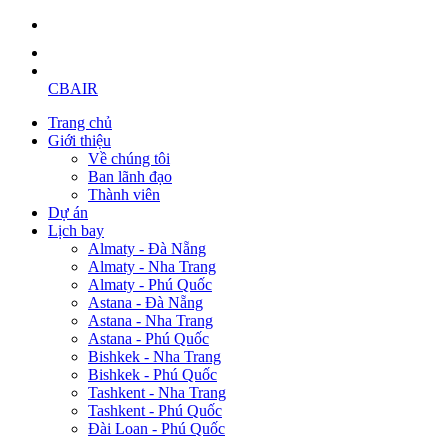
CBAIR
Trang chủ
Giới thiệu
Về chúng tôi
Ban lãnh đạo
Thành viên
Dự án
Lịch bay
Almaty - Đà Nẵng
Almaty - Nha Trang
Almaty - Phú Quốc
Astana - Đà Nẵng
Astana - Nha Trang
Astana - Phú Quốc
Bishkek - Nha Trang
Bishkek - Phú Quốc
Tashkent - Nha Trang
Tashkent - Phú Quốc
Đài Loan - Phú Quốc