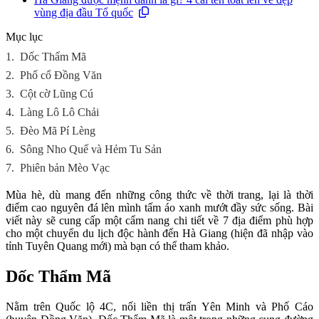
vùng địa đầu Tổ quốc
Mục lục
1.
Dốc Thẩm Mã
2.
Phố cổ Đồng Văn
3.
Cột cờ Lũng Cú
4.
Làng Lô Lô Chải
5.
Đèo Mã Pí Lèng
6.
Sông Nho Quế và Hẻm Tu Sản
7.
Phiên bản Mèo Vạc
Mùa hè, dù mang đến những công thức về thời trang, lại là thời
điểm cao nguyên đá lên mình tấm áo xanh mướt đầy sức sống. Bài
viết này sẽ cung cấp một cẩm nang chi tiết về 7 địa điểm phù hợp
cho một chuyến du lịch độc hành đến Hà Giang (hiện đã nhập vào
tỉnh Tuyên Quang mới) mà bạn có thể tham khảo.
Dốc Thẩm Mã
Nằm trên Quốc lộ 4C, nối liền thị trấn Yên Minh và Phố Cáo