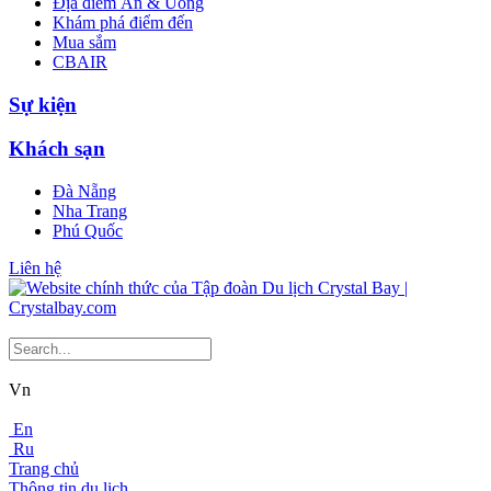
Địa điểm Ăn & Uống
Khám phá điểm đến
Mua sắm
CBAIR
Sự kiện
Khách sạn
Đà Nẵng
Nha Trang
Phú Quốc
Liên hệ
Vn
En
Ru
Trang chủ
Thông tin du lịch