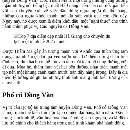
(huyện Đồng Văn), Đốc Thẩm Mã là một trong những cung đường
ngắn nhưng nổi tiếng bậc nhất Hà Giang. Tên của con dốc gắn liền
với câu chuyện xưa về việc dân dùng ngựa ngựa để thồ hàng,
những con ngựa khỏe mạnh mới đủ sức vượt qua con dốc này.
Ngày nay, nó được xem là điểm khởi đầu, một "nghi thức" cho trình
hành chính phục vụ Cao nguyên đá Đồng Văn.
Dược Thẩm Mã gây ấn tượng mạnh với 9 khúc cua thích ứng lạm
dụng, tựa như một dải lụa ven sườn núi. Từ điểm dừng chân trên
đỉnh cao, du khách có thể thu vào tầm mắt toàn bộ cung đường vừa
đi qua. Mùa hè, thảm thực vật hai bên đường phát triển mạnh mẽ,
tạo nên một khung cảnh xanh mướt, tràn đầy năng lượng. Đây là địa
điểm lý tưởng để ghi lại những hình ảnh mang tính biểu tượng của
chuyến đi.
Phố cổ Đồng Văn
Vị trí câu lạc bộ tại trung tâm huyện Đồng Văn, Phố cổ Đồng Văn
là một quần thể kiến trúc độc lập có niên đại hàng trăm năm. Đây là
trung tâm kinh tế, văn hóa hóa của cả vùng cao nguyên, và là điểm
lưu trú chính cho khách hàng trong quá trình khám phá hành động.