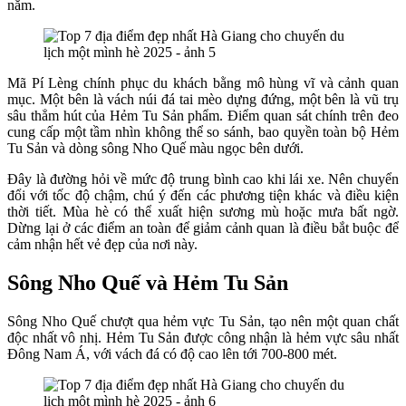
năm.
Mã Pí Lèng chính phục du khách bằng mô hùng vĩ và cảnh quan
mục. Một bên là vách núi đá tai mèo dựng đứng, một bên là vũ trụ
sâu thẳm hút của Hẻm Tu Sản phẩm. Điểm quan sát chính trên đeo
cung cấp một tầm nhìn không thể so sánh, bao quyền toàn bộ Hẻm
Tu Sản và dòng sông Nho Quế màu ngọc bên dưới.
Đây là đường hỏi về mức độ trung bình cao khi lái xe. Nên chuyển
đổi với tốc độ chậm, chú ý đến các phương tiện khác và điều kiện
thời tiết. Mùa hè có thể xuất hiện sương mù hoặc mưa bất ngờ.
Dừng lại ở các điểm an toàn để giảm cảnh quan là điều bắt buộc để
cảm nhận hết vẻ đẹp của nơi này.
Sông Nho Quế và Hẻm Tu Sản
Sông Nho Quế chượt qua hẻm vực Tu Sản, tạo nên một quan chất
độc nhất vô nhị. Hẻm Tu Sản được công nhận là hẻm vực sâu nhất
Đông Nam Á, với vách đá có độ cao lên tới 700-800 mét.