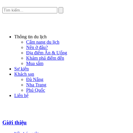
Thông tin du lịch
Cẩm nang du lịch
Nên ở đâu?
Địa điểm Ăn & Uống
Khám phá điểm đến
Mua sắm
Sự kiện
Khách sạn
Đà Nẵng
Nha Trang
Phú Quốc
Liên hệ
Giới thiệu