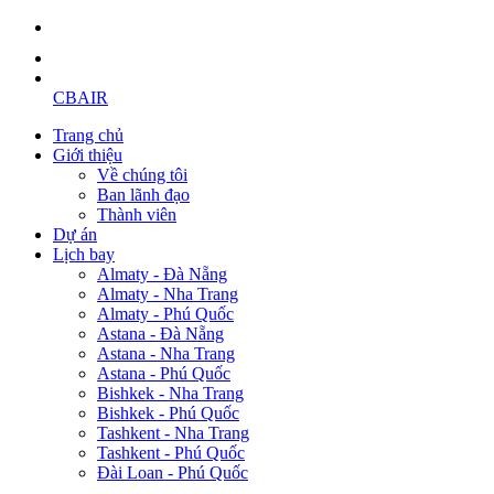
CBAIR
Trang chủ
Giới thiệu
Về chúng tôi
Ban lãnh đạo
Thành viên
Dự án
Lịch bay
Almaty - Đà Nẵng
Almaty - Nha Trang
Almaty - Phú Quốc
Astana - Đà Nẵng
Astana - Nha Trang
Astana - Phú Quốc
Bishkek - Nha Trang
Bishkek - Phú Quốc
Tashkent - Nha Trang
Tashkent - Phú Quốc
Đài Loan - Phú Quốc