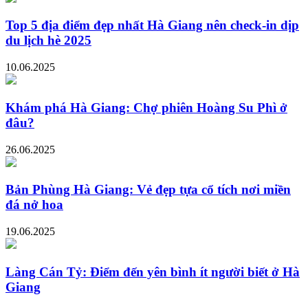
Top 5 địa điểm đẹp nhất Hà Giang nên check-in dịp
du lịch hè 2025
10.06.2025
Khám phá Hà Giang: Chợ phiên Hoàng Su Phì ở
đâu?
26.06.2025
Bản Phùng Hà Giang: Vẻ đẹp tựa cổ tích nơi miền
đá nở hoa
19.06.2025
Làng Cán Tỷ: Điểm đến yên bình ít người biết ở Hà
Giang