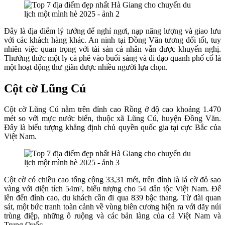
Đây là địa điểm lý tưởng để nghỉ ngơi, nạp năng lượng và giao lưu
với các khách hàng khác. An ninh tại Đồng Văn tương đối tốt, tuy
nhiên việc quan trọng với tài sản cá nhân vẫn được khuyến nghị.
Thưởng thức một ly cà phê vào buổi sáng và đi dạo quanh phố cổ là
một hoạt động thư giãn được nhiều người lựa chọn.
Cột cờ Lũng Cú
Cột cờ Lũng Cú nằm trên đỉnh cao Rồng ở độ cao khoảng 1.470
mét so với mực nước biển, thuộc xã Lũng Cú, huyện Đồng Văn.
Đây là biểu tượng khẳng định chủ quyền quốc gia tại cực Bắc của
Việt Nam.
Cột cờ có chiều cao tổng cộng 33,31 mét, trên đỉnh là lá cờ đỏ sao
vàng với diện tích 54m², biểu tượng cho 54 dân tộc Việt Nam. Để
lên đến đỉnh cao, du khách cần đi qua 839 bậc thang. Từ đài quan
sát, một bức tranh toàn cảnh về vùng biên cương hiện ra với dãy núi
trùng điệp, những ô ruộng và các bản làng của cả Việt Nam và
Trung Quốc.