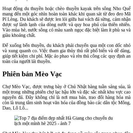
Hoạt động du thuyền hoặc chèo thuyền kayak trên sông Nho Quế
mang đến một góc nhìn hoàn toàn khác khi quan sát từ đeo đeo Mã
Pí Lèng. Du khách sẽ được len lỏi giữa hai vách đá sừng, cảm nhận
được sự lành lạnh của dòng nước và quy hoa phú của thiên nhiên.
Vào mùa hè, nước sông có màu xanh ngọc đặc biệt làm ít phù sa và
giàu khoáng chất.
Để xuống bến thuyền, du khách phải chuyển qua một con dốc nhỏ
và xung quanh co. Việc tham gia thủy thủ rất phổ biến và dễ dàng,
giúp tiết kiệm chi phí. Mặc áo phao và rèn thủ công các quy định an
toàn của người lái thuyền.
Phiên bản Mèo Vạc
Chợ Mèo Vạc, được trưng bày ở Chủ Nhật hàng tuần sáng sủa, là
một trong những phiên chợ lạc hậu lớn và đặc sắc nhất khu vực cao
nguyên đá. Đây không chỉ là nơi mua bán, trao đổi hàng hóa mà
còn là trung tâm sinh hoạt văn hóa của đồng bào các dân tộc Mông,
Dao, Lô Lô...