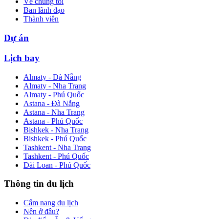
Về chúng tôi
Ban lãnh đạo
Thành viên
Dự án
Lịch bay
Almaty - Đà Nẵng
Almaty - Nha Trang
Almaty - Phú Quốc
Astana - Đà Nẵng
Astana - Nha Trang
Astana - Phú Quốc
Bishkek - Nha Trang
Bishkek - Phú Quốc
Tashkent - Nha Trang
Tashkent - Phú Quốc
Đài Loan - Phú Quốc
Thông tin du lịch
Cẩm nang du lịch
Nên ở đâu?