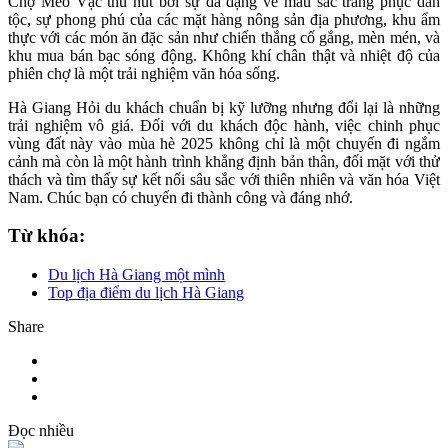
Chợ Mèo Vạc thu hút bởi sự đa dạng về màu sắc trang phục dân
tộc, sự phong phú của các mặt hàng nông sản địa phương, khu ẩm
thực với các món ăn đặc sản như chiến thắng cố gắng, mèn mén, và
khu mua bán bạc sóng động. Không khí chân thật và nhiệt độ của
phiên chợ là một trải nghiệm văn hóa sống.
Hà Giang Hỏi du khách chuẩn bị kỹ lưỡng nhưng đổi lại là những
trải nghiệm vô giá. Đối với du khách độc hành, việc chinh phục
vùng đất này vào mùa hè 2025 không chỉ là một chuyến đi ngắm
cảnh mà còn là một hành trình khẳng định bản thân, đối mặt với thử
thách và tìm thấy sự kết nối sâu sắc với thiên nhiên và văn hóa Việt
Nam. Chúc bạn có chuyến đi thành công và đáng nhớ.
Từ khóa:
Du lịch Hà Giang một mình
Top địa điểm du lịch Hà Giang
Share
Đọc nhiều