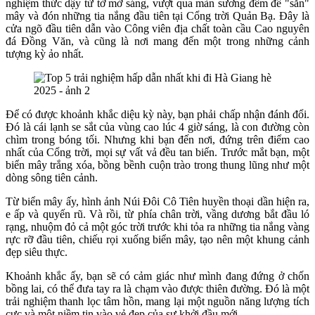
nghiệm thức dậy từ tờ mờ sáng, vượt qua màn sương đêm để "săn"
mây và đón những tia nắng đầu tiên tại Cổng trời Quản Bạ. Đây là
cửa ngõ đầu tiên dẫn vào Công viên địa chất toàn cầu Cao nguyên
đá Đồng Văn, và cũng là nơi mang đến một trong những cảnh
tượng kỳ ảo nhất.
Để có được khoảnh khắc diệu kỳ này, bạn phải chấp nhận đánh đổi.
Đó là cái lạnh se sắt của vùng cao lúc 4 giờ sáng, là con đường còn
chìm trong bóng tối. Nhưng khi bạn đến nơi, đứng trên điểm cao
nhất của Cổng trời, mọi sự vất vả đều tan biến. Trước mắt bạn, một
biển mây trắng xóa, bồng bềnh cuộn trào trong thung lũng như một
dòng sông tiên cảnh.
Từ biển mây ấy, hình ảnh Núi Đôi Cô Tiên huyền thoại dần hiện ra,
e ấp và quyến rũ. Và rồi, từ phía chân trời, vầng dương bắt đầu ló
rạng, nhuộm đỏ cả một góc trời trước khi tỏa ra những tia nắng vàng
rực rỡ đầu tiên, chiếu rọi xuống biển mây, tạo nên một khung cảnh
đẹp siêu thực.
Khoảnh khắc ấy, bạn sẽ có cảm giác như mình đang đứng ở chốn
bồng lai, có thể đưa tay ra là chạm vào được thiên đường. Đó là một
trải nghiệm thanh lọc tâm hồn, mang lại một nguồn năng lượng tích
cực và một niềm tin vào vẻ đẹp của sự khởi đầu mới.