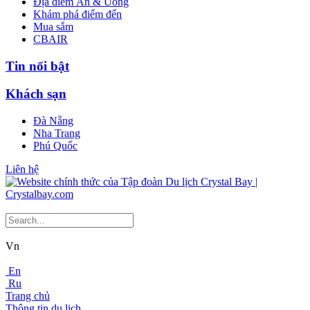
Địa điểm Ăn & Uống
Khám phá điểm đến
Mua sắm
CBAIR
Tin nổi bật
Khách sạn
Đà Nẵng
Nha Trang
Phú Quốc
Liên hệ
Vn
En
Ru
Trang chủ
Thông tin du lịch