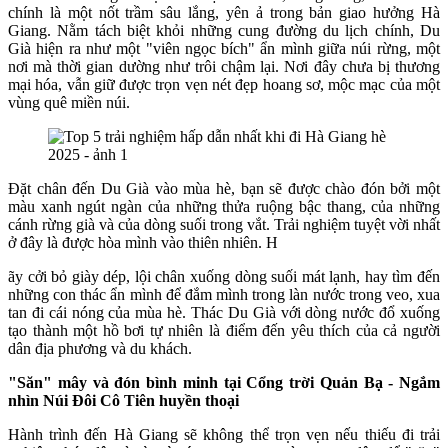
chính là một nốt trầm sâu lắng, yên ả trong bản giao hưởng Hà
Giang. Nằm tách biệt khỏi những cung đường du lịch chính, Du
Già hiện ra như một "viên ngọc bích" ẩn mình giữa núi rừng, một
nơi mà thời gian dường như trôi chậm lại. Nơi đây chưa bị thương
mại hóa, vẫn giữ được trọn vẹn nét đẹp hoang sơ, mộc mạc của một
vùng quê miền núi.
Đặt chân đến Du Già vào mùa hè, bạn sẽ được chào đón bởi một
màu xanh ngút ngàn của những thửa ruộng bậc thang, của những
cánh rừng già và của dòng suối trong vắt. Trải nghiệm tuyệt vời nhất
ở đây là được hòa mình vào thiên nhiên. H
ãy cởi bỏ giày dép, lội chân xuống dòng suối mát lạnh, hay tìm đến
những con thác ẩn mình để đắm mình trong làn nước trong veo, xua
tan đi cái nóng của mùa hè. Thác Du Già với dòng nước đổ xuống
tạo thành một hồ bơi tự nhiên là điểm đến yêu thích của cả người
dân địa phương và du khách.
"Săn" mây và đón bình minh tại Cổng trời Quản Bạ - Ngắm
nhìn Núi Đôi Cô Tiên huyền thoại
Hành trình đến Hà Giang sẽ không thể trọn vẹn nếu thiếu đi trải