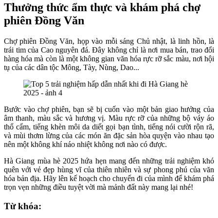
Thưởng thức ẩm thực và khám phá chợ
phiên Đồng Văn
Chợ phiên Đồng Văn, họp vào mỗi sáng Chủ nhật, là linh hồn, là
trái tim của Cao nguyên đá. Đây không chỉ là nơi mua bán, trao đổi
hàng hóa mà còn là một không gian văn hóa rực rỡ sắc màu, nơi hội
tụ của các dân tộc Mông, Tày, Nùng, Dao...
Bước vào chợ phiên, bạn sẽ bị cuốn vào một bản giao hưởng của
âm thanh, màu sắc và hương vị. Màu rực rỡ của những bộ váy áo
thổ cẩm, tiếng khèn môi da diết gọi bạn tình, tiếng nói cười rộn rã,
và mùi thơm lừng của các món ăn đặc sản hòa quyện vào nhau tạo
nên một không khí náo nhiệt không nơi nào có được.
Hà Giang mùa hè 2025 hứa hẹn mang đến những trải nghiệm khó
quên với vẻ đẹp hùng vĩ của thiên nhiên và sự phong phú của văn
hóa bản địa. Hãy lên kế hoạch cho chuyến đi của mình để khám phá
trọn vẹn những điều tuyệt vời mà mảnh đất này mang lại nhé!
Từ khóa: