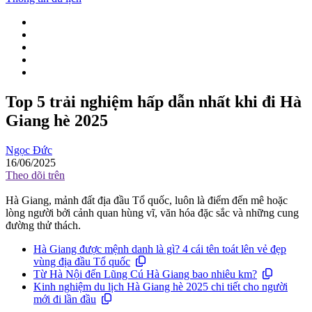
Top 5 trải nghiệm hấp dẫn nhất khi đi Hà
Giang hè 2025
Ngọc Đức
16/06/2025
Theo dõi trên
Hà Giang, mảnh đất địa đầu Tổ quốc, luôn là điểm đến mê hoặc
lòng người bởi cảnh quan hùng vĩ, văn hóa đặc sắc và những cung
đường thử thách.
Hà Giang được mệnh danh là gì? 4 cái tên toát lên vẻ đẹp
vùng địa đầu Tổ quốc
Từ Hà Nội đến Lũng Cú Hà Giang bao nhiêu km?
Kinh nghiệm du lịch Hà Giang hè 2025 chi tiết cho người
mới đi lần đầu