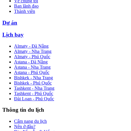
Về chúng tôi
Ban lãnh đạo
Thành viên
Dự án
Lịch bay
Almaty - Đà Nẵng
Almaty - Nha Trang
Almaty - Phú Quốc
Astana - Đà Nẵng
Astana - Nha Trang
Astana - Phú Quốc
Bishkek - Nha Trang
Bishkek - Phú Quốc
Tashkent - Nha Trang
Tashkent - Phú Quốc
Đài Loan - Phú Quốc
Thông tin du lịch
Cẩm nang du lịch
Nên ở đâu?