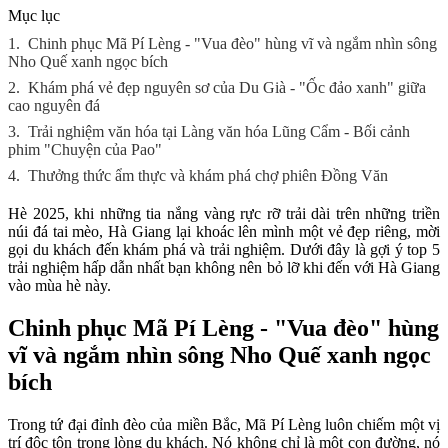
Mục lục
1.
Chinh phục Mã Pí Lèng - "Vua đèo" hùng vĩ và ngắm nhìn sông
Nho Quế xanh ngọc bích
2.
Khám phá vẻ đẹp nguyên sơ của Du Già - "Ốc đảo xanh" giữa
cao nguyên đá
3.
Trải nghiệm văn hóa tại Làng văn hóa Lũng Cẩm - Bối cảnh
phim "Chuyện của Pao"
4.
Thưởng thức ẩm thực và khám phá chợ phiên Đồng Văn
Hè 2025, khi những tia nắng vàng rực rỡ trải dài trên những triền
núi đá tai mèo, Hà Giang lại khoác lên mình một vẻ đẹp riêng, mời
gọi du khách đến khám phá và trải nghiệm. Dưới đây là gợi ý top 5
trải nghiệm hấp dẫn nhất bạn không nên bỏ lỡ khi đến với Hà Giang
vào mùa hè này.
Chinh phục Mã Pí Lèng - "Vua đèo" hùng
vĩ và ngắm nhìn sông Nho Quế xanh ngọc
bích
Trong tứ đại đỉnh đèo của miền Bắc, Mã Pí Lèng luôn chiếm một vị
trí độc tôn trong lòng du khách. Nó không chỉ là một con đường, nó