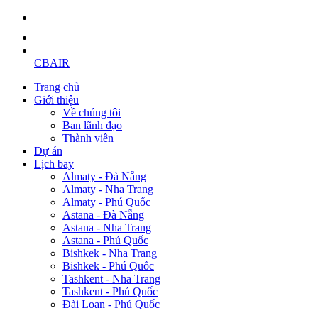
CBAIR
Trang chủ
Giới thiệu
Về chúng tôi
Ban lãnh đạo
Thành viên
Dự án
Lịch bay
Almaty - Đà Nẵng
Almaty - Nha Trang
Almaty - Phú Quốc
Astana - Đà Nẵng
Astana - Nha Trang
Astana - Phú Quốc
Bishkek - Nha Trang
Bishkek - Phú Quốc
Tashkent - Nha Trang
Tashkent - Phú Quốc
Đài Loan - Phú Quốc