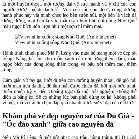
là một huyền thoại, một tượng đài về sức mạnh và ý chí của con
người. Được mệnh danh là "Vua của các con đèo", cung đường
hạnh phúc này vắt mình cheo leo bên sườn núi, một bên là vách đá
dựng đứng, một bên là vực thẳm sâu hun hút, nơi dòng Nho Quế
màu ngọc bích uốn lượn như một sợi chỉ mềm mại.
View nhìn xuống sông Nho Quế. (Ảnh: Internet)
Hành trình chinh phục Mã Pí Lèng vào mùa hè mang một vẻ đẹp rất
riêng. Nắng hè làm cho màu xanh của núi rừng thêm đậm, màu
ngọc bích của dòng sông thêm trong và bầu trời thêm cao, thêm
rộng.
Cảm giác vít tay ga, lướt đi trên con đường huyền thoại, để gió núi
mơn man trên da thịt, để tầm mắt được chiêu đãi bởi một bức tranh
thiên nhiên kỳ vĩ đến choáng ngợp là một trải nghiệm không thể
diễn tả bằng lời. Sẽ có những lúc bạn phải dừng xe lại, không phải
vì mệt, mà vì trái tim bạn đập quá nhanh trước sự vĩ đại của đất trời.
Khám phá vẻ đẹp nguyên sơ của Du Già -
"Ốc đảo xanh" giữa cao nguyên đá
Nếu Mã Pí Lèng là một nốt nhạc cao trào, hùng tráng, thì Du Già