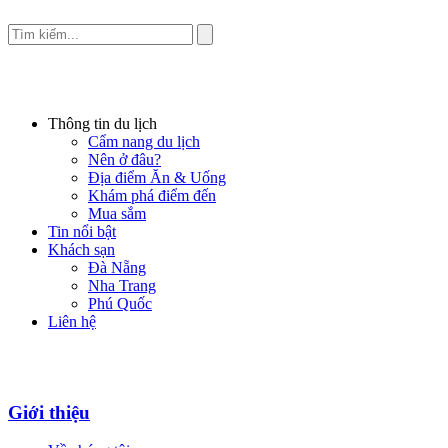
Thông tin du lịch
Cẩm nang du lịch
Nên ở đâu?
Địa điểm Ăn & Uống
Khám phá điểm đến
Mua sắm
Tin nổi bật
Khách sạn
Đà Nẵng
Nha Trang
Phú Quốc
Liên hệ
Giới thiệu