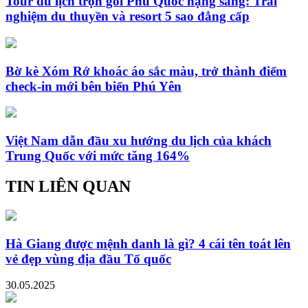
Tour du lịch trọn gói Phú Quốc hạng sang: Trải
nghiệm du thuyền và resort 5 sao đẳng cấp
Bờ kè Xóm Rớ khoác áo sắc màu, trở thành điểm
check-in mới bên biển Phú Yên
Việt Nam dẫn đầu xu hướng du lịch của khách
Trung Quốc với mức tăng 164%
TIN LIÊN QUAN
Hà Giang được mệnh danh là gì? 4 cái tên toát lên
vẻ đẹp vùng địa đầu Tổ quốc
30.05.2025