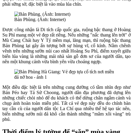
phải sững sờ, đặc biệt là vào mùa lúa chín.
Bản Phùng. (Ảnh: Internet)
Được công nhận là Di tích cấp quốc gia, ruộng bậc thang ở Hoàng
Su Phì mang một vẻ đẹp rất riêng. Nếu những "nấc thang lên trời" ở
Mù Cang Chải hay Y Tý mềm mại, lãng mạn, thì ruộng bậc thang
Bản Phùng lại gây ấn tượng bởi sự hùng vĩ, cổ kính. Nằm chênh
vênh trên những sườn núi cao nhất Hoàng Su Phì, điểm xuyết giữa
biển lúa vàng là những mái nhà sàn gỗ đơn sơ của người dân, tạo
nên một khung cảnh vừa bình yên vừa choáng ngợp.
Một điều đặc biệt là trên những cung đường có tầm nhìn đẹp như
Bản Péo hay Tả Sử Choong, người dân địa phương đã dựng lên
những chiếc chòi nhỏ để du khách có thể dừng chân ngắm cảnh và
chụp ảnh hoàn toàn miễn phí. Tất cả vẻ đẹp này đều do chính bàn
tay cần cù của người dân tộc La Chí qua nhiều thế hệ tạo tác nên,
biến những sườn núi đá khô cằn thành những "mâm xôi vàng" trù
phú.
Thời điểm lý tưởng để “săn” mùa vàng