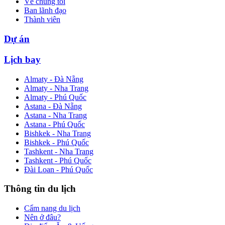
Về chúng tôi
Ban lãnh đạo
Thành viên
Dự án
Lịch bay
Almaty - Đà Nẵng
Almaty - Nha Trang
Almaty - Phú Quốc
Astana - Đà Nẵng
Astana - Nha Trang
Astana - Phú Quốc
Bishkek - Nha Trang
Bishkek - Phú Quốc
Tashkent - Nha Trang
Tashkent - Phú Quốc
Đài Loan - Phú Quốc
Thông tin du lịch
Cẩm nang du lịch
Nên ở đâu?