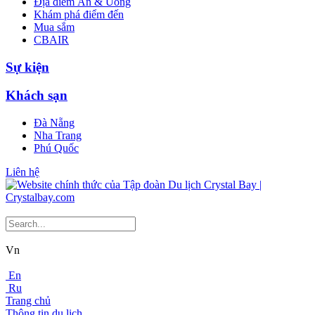
Địa điểm Ăn & Uống
Khám phá điểm đến
Mua sắm
CBAIR
Sự kiện
Khách sạn
Đà Nẵng
Nha Trang
Phú Quốc
Liên hệ
Vn
En
Ru
Trang chủ
Thông tin du lịch