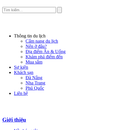
Thông tin du lịch
Cẩm nang du lịch
Nên ở đâu?
Địa điểm Ăn & Uống
Khám phá điểm đến
Mua sắm
Sự kiện
Khách sạn
Đà Nẵng
Nha Trang
Phú Quốc
Liên hệ
Giới thiệu