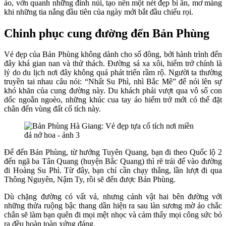
ảo, vờn quanh những đỉnh núi, tạo nên một nét đẹp bí ẩn, mơ màng
khi những tia nắng đầu tiên của ngày mới bắt đầu chiếu rọi.
Chinh phục cung đường đến Bản Phùng
Vẻ đẹp của Bản Phùng không dành cho số đông, bởi hành trình đến
đây khá gian nan và thử thách. Đường sá xa xôi, hiểm trở chính là
lý do du lịch nơi đây không quá phát triển rầm rộ. Người ta thường
truyền tai nhau câu nói: “Nhất Su Phì, nhì Bắc Mê” để nói lên sự
khó khăn của cung đường này. Du khách phải vượt qua vô số con
dốc ngoằn ngoèo, những khúc cua tay áo hiểm trở mới có thể đặt
chân đến vùng đất cổ tích này.
Để đến Bản Phùng, từ hướng Tuyên Quang, bạn đi theo Quốc lộ 2
đến ngã ba Tân Quang (huyện Bắc Quang) thì rẽ trái để vào đường
đi Hoàng Su Phì. Từ đây, bạn chỉ cần chạy thẳng, lần lượt đi qua
Thông Nguyên, Nậm Ty, rồi sẽ đến được Bản Phùng.
Dù chặng đường có vất vả, nhưng cảnh vật hai bên đường với
những thửa ruộng bậc thang dần hiện ra sau làn sương mờ ảo chắc
chắn sẽ làm bạn quên đi mọi mệt nhọc và cảm thấy mọi công sức bỏ
ra đều hoàn toàn xứng đáng.