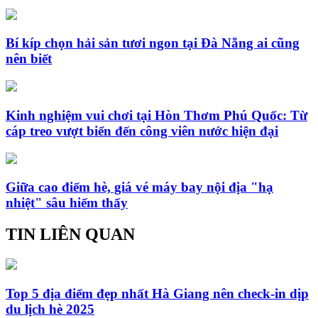
Bí kíp chọn hải sản tươi ngon tại Đà Nẵng ai cũng
nên biết
Kinh nghiệm vui chơi tại Hòn Thơm Phú Quốc: Từ
cáp treo vượt biển đến công viên nước hiện đại
Giữa cao điểm hè, giá vé máy bay nội địa "hạ
nhiệt" sâu hiếm thấy
TIN LIÊN QUAN
Top 5 địa điểm đẹp nhất Hà Giang nên check-in dịp
du lịch hè 2025