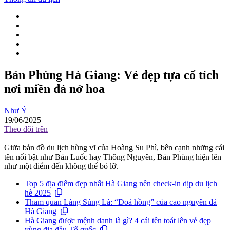
Bản Phùng Hà Giang: Vẻ đẹp tựa cổ tích
nơi miền đá nở hoa
Như Ý
19/06/2025
Theo dõi trên
Giữa bản đồ du lịch hùng vĩ của Hoàng Su Phì, bên cạnh những cái
tên nổi bật như Bản Luốc hay Thông Nguyên, Bản Phùng hiện lên
như một điểm đến không thể bỏ lỡ.
Top 5 địa điểm đẹp nhất Hà Giang nên check-in dịp du lịch
hè 2025
Tham quan Làng Sủng Là: “Đoá hồng” của cao nguyên đá
Hà Giang
Hà Giang được mệnh danh là gì? 4 cái tên toát lên vẻ đẹp
vùng địa đầu Tổ quốc