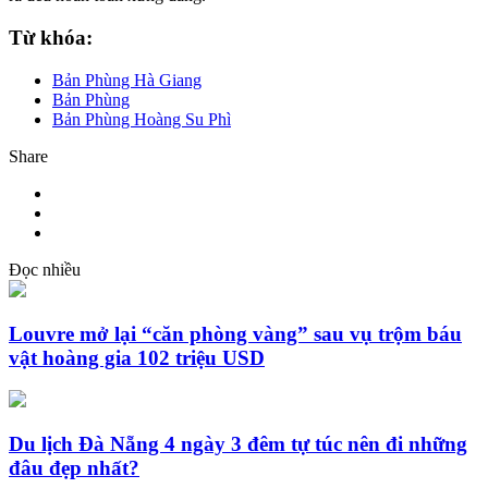
Từ khóa:
Bản Phùng Hà Giang
Bản Phùng
Bản Phùng Hoàng Su Phì
Share
Đọc nhiều
Louvre mở lại “căn phòng vàng” sau vụ trộm báu
vật hoàng gia 102 triệu USD
Du lịch Đà Nẵng 4 ngày 3 đêm tự túc nên đi những
đâu đẹp nhất?