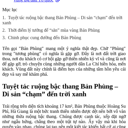
Mục lục
1.
Tuyệt tác ruộng bậc thang Bản Phùng – Di sản “chạm” đến trời
xanh
2.
Thời điểm lý tưởng để “săn” mùa vàng Bản Phùng
3.
Chinh phục cung đường đến Bản Phùng
Tên gọi "Bản Phùng" mang một ý nghĩa thật đẹp. Chữ "Phùng"
trong "tương phùng" có nghĩa là gặp gỡ. Đây là nơi đất trời giao
thoa, nơi du khách có cơ hội gặp gỡ thiên nhiên kỳ vĩ và cũng là nơi
để gặp gỡ, trò chuyện cùng những người dân La Chí hiền hòa, mến
khách. Vùng đất này chính là điểm hẹn của những tâm hồn yêu cái
đẹp và say mê khám phá.
Tuyệt tác ruộng bậc thang Bản Phùng –
Di sản “chạm” đến trời xanh
Trải rộng trên diện tích khoảng 17 km², Bản Phùng thuộc Hoàng Su
Phì, Hà Giang là một bức tranh thiên nhiên được dệt nên bởi vô vàn
những thửa ruộng bậc thang. Chúng được canh tác, xếp đặt ngỡ
như ngẫu hứng, chẳng theo một trật tự nào. Ấy vậy mà khi hòa
quyện vào nhau, chúng lại tạo nên một kiệt tác khiến bất cứ ai cũng