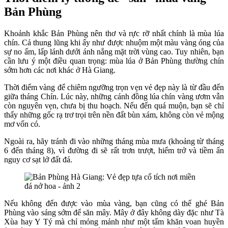
Bản Phùng
Khoảnh khắc Bản Phùng nên thơ và rực rỡ nhất chính là mùa lúa
chín. Cả thung lũng khi ấy như được nhuộm một màu vàng óng của
sự no ấm, lấp lánh dưới ánh nắng mặt trời vùng cao. Tuy nhiên, bạn
cần lưu ý một điều quan trọng: mùa lúa ở Bản Phùng thường chín
sớm hơn các nơi khác ở Hà Giang.
Thời điểm vàng để chiêm ngưỡng trọn vẹn vẻ đẹp này là từ đầu đến
giữa tháng Chín. Lúc này, những cánh đồng lúa chín vàng ươm vẫn
còn nguyên vẹn, chưa bị thu hoạch. Nếu đến quá muộn, bạn sẽ chỉ
thấy những gốc rạ trơ trọi trên nền đất bùn xám, không còn vẻ mộng
mơ vốn có.
Ngoài ra, hãy tránh đi vào những tháng mùa mưa (khoảng từ tháng
6 đến tháng 8), vì đường đi sẽ rất trơn trượt, hiểm trở và tiềm ẩn
nguy cơ sạt lở đất đá.
Nếu không đến được vào mùa vàng, bạn cũng có thể ghé Bản
Phùng vào sáng sớm để săn mây. Mây ở đây không dày đặc như Tà
Xùa hay Y Tý mà chỉ mỏng mảnh như một tấm khăn voan huyền