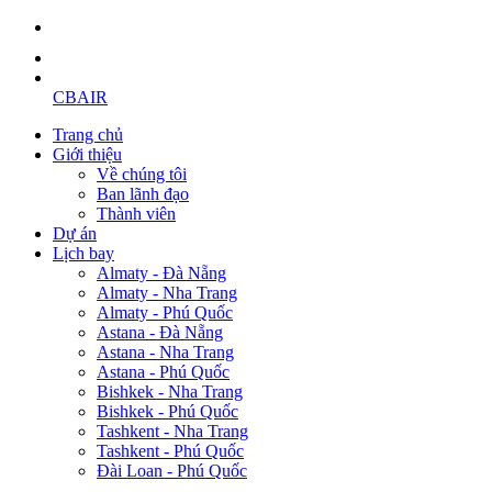
CBAIR
Trang chủ
Giới thiệu
Về chúng tôi
Ban lãnh đạo
Thành viên
Dự án
Lịch bay
Almaty - Đà Nẵng
Almaty - Nha Trang
Almaty - Phú Quốc
Astana - Đà Nẵng
Astana - Nha Trang
Astana - Phú Quốc
Bishkek - Nha Trang
Bishkek - Phú Quốc
Tashkent - Nha Trang
Tashkent - Phú Quốc
Đài Loan - Phú Quốc