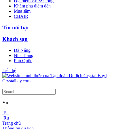
Địa điểm Ăn & Uống
Khám phá điểm đến
Mua sắm
CBAIR
Tin nổi bật
Khách sạn
Đà Nẵng
Nha Trang
Phú Quốc
Liên hệ
Vn
En
Ru
Trang chủ
Thông tin du lịch