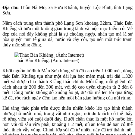
Địa chỉ:
Thôn Nà Mò, xã Hữu Khánh, huyện Lộc Bình, tỉnh Lạng
Sơn.
Nằm cách trung tâm thành phố Lạng Sơn khoảng 32km, Thác Bản
Khiếng sở hữu một không gian trong lành và mộc mạc hiếm có. Vẻ
đẹp của nơi đây không phải là sự choáng ngợp, nhân tạo mà là sự
hòa quyện tinh tế giữa đá, nước và cây cối, tạo nên một bức tranh
thủy mặc sống động.
Thác Bản Khiếng. (Ảnh: Internet)
Khởi nguồn từ đỉnh Mẫu Sơn hùng vĩ ở độ cao trên 1.000 mét, dòng
thác Bản Khiếng tựa như một dải lụa bạc mềm mại, trải dài 1.320
mét và được chia thành 3 tầng thác chính. Mỗi tầng, mỗi ghềnh đá
cách nhau từ 200 đến 300 mét, với độ cao uyển chuyển từ 2 đến 8
mét. Dòng nước không đổ xuống ào ạt, dữ dội mà len lỏi qua từng
kẽ đá, róc rách ngày đêm tạo nên một bản giao hưởng của núi rừng.
Hai tầng thác phía trên được thiên nhiên khéo léo tạo hình thành
những hồ nước nhỏ, trong vắt như ngọc, nơi du khách có thể thấy
rõ từng viên sỏi cuội dưới đáy. Dưới chân thác là một hồ nước lớn
hơn với độ sâu vừa phải, khoảng 1-2 mét, đủ an toàn để bạn có thể
thỏa thích vẫy vùng. Chính lớp sỏi đá tự nhiên này đã trở thành một