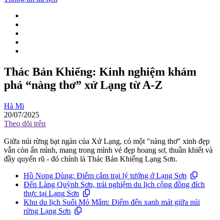
Thác Bản Khiếng: Kinh nghiệm khám
phá “nàng thơ” xứ Lạng từ A-Z
Hà Mi
20/07/2025
Theo dõi trên
Giữa núi rừng bạt ngàn của Xứ Lạng, có một "nàng thơ" xinh đẹp
vẫn còn ẩn mình, mang trong mình vẻ đẹp hoang sơ, thuần khiết và
đầy quyến rũ - đó chính là Thác Bản Khiếng Lạng Sơn.
Hồ Nong Dùng: Điểm cắm trại lý tưởng ở Lạng Sơn
Đến Làng Quỳnh Sơn, trải nghiệm du lịch cộng đồng đích
thực tại Lạng Sơn
Khu du lịch Suối Mỏ Mắm: Điểm đến xanh mát giữa núi
rừng Lạng Sơn