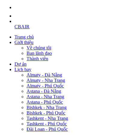
CBAIR
Trang chủ
Giới thiệu
Về chúng tôi
Ban lãnh đạo
Thành viên
Dự án
Lịch bay
Almaty - Đà Nẵng
Almaty - Nha Trang
Almaty - Phú Quốc
Astana - Đà Nẵng
Astana - Nha Trang
Astana - Phú Quốc
Bishkek - Nha Trang
Bishkek - Phú Quốc
Tashkent - Nha Trang
Tashkent - Phú Quốc
Đài Loan - Phú Quốc