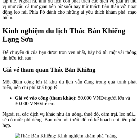
tập thể. Ngoài ra, khu du lịch còn phát triển các dịch vụ giải trí thú
vị như câu cá thư giãn bên bờ suối hay thử thách bản thân với hoạt
động leo núi Phía Pò dành cho những ai yêu thích khám phá, mạo
hiểm.
Kinh nghiệm du lịch Thác Bản Khiếng
Lạng Sơn
Để chuyến đi của bạn được trọn vẹn nhất, hãy bỏ túi một vài thông
tin hữu ích sau:
Giá vé tham quan Thác Bản Khiếng
Một điểm cộng lớn là khu du lịch vẫn đang trong quá trình phát
triển, nên chi phí khá hợp lý.
Giá vé vào cổng (tham khảo):
50.000 VNĐ/người lớn và
30.000 VNĐ/trẻ em.
Ngoài ra, các dịch vụ khác như ăn uống, thuê đồ, cắm trại, leo núi...
sẽ có mức phí riêng. Bạn nên hỏi trước để có kế hoạch chi tiêu phù
hợp.