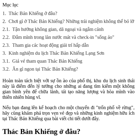
Mục lục
1.
Thác Bản Khiếng ở đâu?
2.
Chơi gì ở Thác Bản Khiếng? Những trải nghiệm không thể bỏ lỡ
2.1.
Tận hưởng không gian, dã ngoại và ngắm cảnh
2.2.
Đắm mình trong làn nước mát và check-in "sống ảo"
2.3.
Tham gia các hoạt động giải trí hấp dẫn
3.
Kinh nghiệm du lịch Thác Bản Khiếng Lạng Sơn
3.1.
Giá vé tham quan Thác Bản Khiếng
3.2.
Ăn gì ngon tại Thác Bản Khiếng?
Hoàn toàn tách biệt với sự ồn ào của phố thị, khu du lịch sinh thái
này là điểm đến lý tưởng cho những ai đang tìm kiếm một không
gian bình yên để chữa lành, tái tạo năng lượng và hòa mình vào
thiên nhiên hùng vĩ.
Nếu bạn đang lên kế hoạch cho một chuyến đi "trốn phố về rừng",
hãy cùng khám phá trọn vẹn vẻ đẹp và những kinh nghiệm hữu ích
tại Thác Bản Khiếng qua bài viết chi tiết dưới đây.
Thác Bản Khiếng ở đâu?