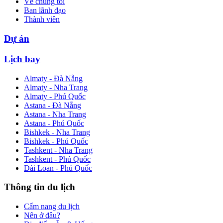
Về chúng tôi
Ban lãnh đạo
Thành viên
Dự án
Lịch bay
Almaty - Đà Nẵng
Almaty - Nha Trang
Almaty - Phú Quốc
Astana - Đà Nẵng
Astana - Nha Trang
Astana - Phú Quốc
Bishkek - Nha Trang
Bishkek - Phú Quốc
Tashkent - Nha Trang
Tashkent - Phú Quốc
Đài Loan - Phú Quốc
Thông tin du lịch
Cẩm nang du lịch
Nên ở đâu?