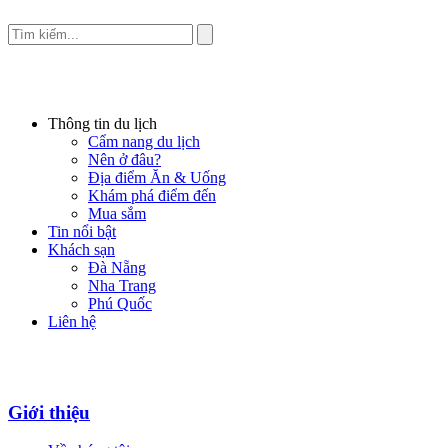
Thông tin du lịch
Cẩm nang du lịch
Nên ở đâu?
Địa điểm Ăn & Uống
Khám phá điểm đến
Mua sắm
Tin nổi bật
Khách sạn
Đà Nẵng
Nha Trang
Phú Quốc
Liên hệ
Giới thiệu