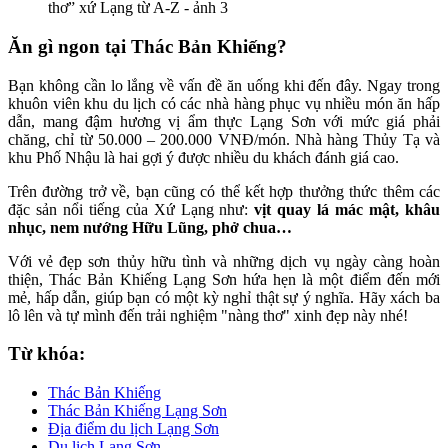
Ăn gì ngon tại Thác Bản Khiếng?
Bạn không cần lo lắng về vấn đề ăn uống khi đến đây. Ngay trong
khuôn viên khu du lịch có các nhà hàng phục vụ nhiều món ăn hấp
dẫn, mang đậm hương vị ẩm thực Lạng Sơn với mức giá phải
chăng, chỉ từ 50.000 – 200.000 VNĐ/món. Nhà hàng Thủy Tạ và
khu Phố Nhậu là hai gợi ý được nhiều du khách đánh giá cao.
Trên đường trở về, bạn cũng có thể kết hợp thưởng thức thêm các
đặc sản nổi tiếng của Xứ Lạng như:
vịt quay lá mác mật, khâu
nhục, nem nướng Hữu Lũng, phở chua…
Với vẻ đẹp sơn thủy hữu tình và những dịch vụ ngày càng hoàn
thiện, Thác Bản Khiếng Lạng Sơn hứa hẹn là một điểm đến mới
mẻ, hấp dẫn, giúp bạn có một kỳ nghỉ thật sự ý nghĩa. Hãy xách ba
lô lên và tự mình đến trải nghiệm "nàng thơ" xinh đẹp này nhé!
Từ khóa:
Thác Bản Khiếng
Thác Bản Khiếng Lạng Sơn
Địa điểm du lịch Lạng Sơn
Du lịch Lạng Sơn