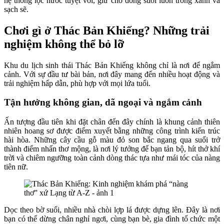
hệ thống lọc nước tuyệt vời, giữ cho dòng suối luôn trong xanh và
sạch sẽ.
Chơi gì ở Thác Bản Khiếng? Những trải
nghiệm không thể bỏ lỡ
Khu du lịch sinh thái Thác Bản Khiếng không chỉ là nơi để ngắm
cảnh. Với sự đầu tư bài bản, nơi đây mang đến nhiều hoạt động và
trải nghiệm hấp dẫn, phù hợp với mọi lứa tuổi.
Tận hưởng không gian, dã ngoại và ngắm cảnh
Ấn tượng đầu tiên khi đặt chân đến đây chính là khung cảnh thiên
nhiên hoang sơ được điểm xuyết bằng những công trình kiến trúc
hài hòa. Những cây cầu gỗ màu đỏ son bắc ngang qua suối trở
thành điểm nhấn thơ mộng, là nơi lý tưởng để bạn tản bộ, hít thở khí
trời và chiêm ngưỡng toàn cảnh dòng thác tựa như mái tóc của nàng
tiên nữ.
Dọc theo bờ suối, nhiều nhà chòi lợp lá được dựng lên. Đây là nơi
bạn có thể dừng chân nghỉ ngơi, cùng bạn bè, gia đình tổ chức một