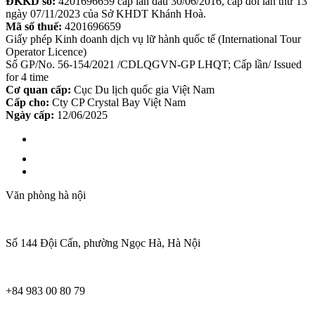
ĐKKD số:
4201696659 cấp lần đầu 30/06/2016, cấp đổi lần thứ 13
ngày 07/11/2023 của Sở KHDT Khánh Hoà.
Mã số thuế:
4201696659
Giấy phép Kinh doanh dịch vụ lữ hành quốc tế (International Tour
Operator Licence)
Số GP/No. 56-154/2021 /CDLQGVN-GP LHQT; Cấp lần/ Issued
for 4 time
Cơ quan cấp:
Cục Du lịch quốc gia Việt Nam
Cấp cho:
Cty CP Crystal Bay Việt Nam
Ngày cấp:
12/06/2025
Văn phòng hà nội
Số 144 Đội Cấn, phường Ngọc Hà, Hà Nội
+84 983 00 80 79