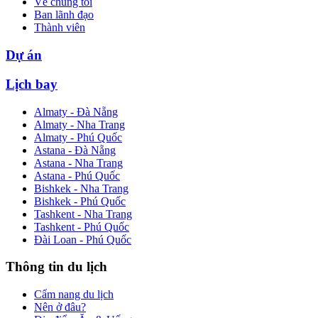
Về chúng tôi
Ban lãnh đạo
Thành viên
Dự án
Lịch bay
Almaty - Đà Nẵng
Almaty - Nha Trang
Almaty - Phú Quốc
Astana - Đà Nẵng
Astana - Nha Trang
Astana - Phú Quốc
Bishkek - Nha Trang
Bishkek - Phú Quốc
Tashkent - Nha Trang
Tashkent - Phú Quốc
Đài Loan - Phú Quốc
Thông tin du lịch
Cẩm nang du lịch
Nên ở đâu?