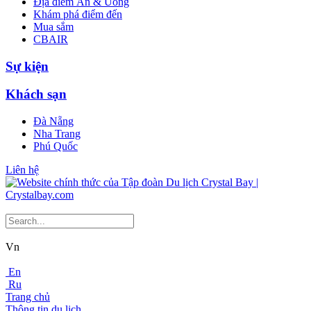
Địa điểm Ăn & Uống
Khám phá điểm đến
Mua sắm
CBAIR
Sự kiện
Khách sạn
Đà Nẵng
Nha Trang
Phú Quốc
Liên hệ
Vn
En
Ru
Trang chủ
Thông tin du lịch