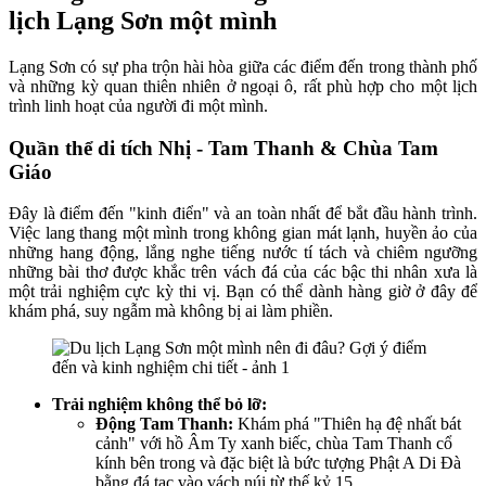
lịch Lạng Sơn một mình
Lạng Sơn có sự pha trộn hài hòa giữa các điểm đến trong thành phố
và những kỳ quan thiên nhiên ở ngoại ô, rất phù hợp cho một lịch
trình linh hoạt của người đi một mình.
Quần thể di tích Nhị - Tam Thanh & Chùa Tam
Giáo
Đây là điểm đến "kinh điển" và an toàn nhất để bắt đầu hành trình.
Việc lang thang một mình trong không gian mát lạnh, huyền ảo của
những hang động, lắng nghe tiếng nước tí tách và chiêm ngưỡng
những bài thơ được khắc trên vách đá của các bậc thi nhân xưa là
một trải nghiệm cực kỳ thi vị. Bạn có thể dành hàng giờ ở đây để
khám phá, suy ngẫm mà không bị ai làm phiền.
Trải nghiệm không thể bỏ lỡ:
Động Tam Thanh:
Khám phá "Thiên hạ đệ nhất bát
cảnh" với hồ Âm Ty xanh biếc, chùa Tam Thanh cổ
kính bên trong và đặc biệt là bức tượng Phật A Di Đà
bằng đá tạc vào vách núi từ thế kỷ 15.