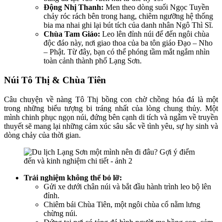
Động Nhị Thanh:
Men theo dòng suối Ngọc Tuyền
chảy róc rách bên trong hang, chiêm ngưỡng hệ thống
bia ma nhai ghi lại bút tích của danh nhân Ngô Thì Sĩ.
Chùa Tam Giáo:
Leo lên đỉnh núi để đến ngôi chùa
độc đáo này, nơi giao thoa của ba tôn giáo Đạo – Nho
– Phật. Từ đây, bạn có thể phóng tầm mắt ngắm nhìn
toàn cảnh thành phố Lạng Sơn.
Núi Tô Thị & Chùa Tiên
Câu chuyện về nàng Tô Thị bồng con chờ chồng hóa đá là một
trong những biểu tượng bi tráng nhất của lòng chung thủy. Một
mình chinh phục ngọn núi, đứng bên cạnh di tích và ngẫm về truyền
thuyết sẽ mang lại những cảm xúc sâu sắc về tình yêu, sự hy sinh và
dòng chảy của thời gian.
Trải nghiệm không thể bỏ lỡ:
Gửi xe dưới chân núi và bắt đầu hành trình leo bộ lên
đỉnh.
Chiêm bái Chùa Tiên, một ngôi chùa cổ nằm lưng
chừng núi.