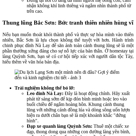
Đứng tại nơi có tảng đá hình người mẹ bồng con, cảm
nhận không khí linh thiêng và ngắm nhìn thành phố từ
trên cao.
Thung lũng Bắc Sơn: Bức tranh thiên nhiên hùng vĩ
Nếu bạn muốn thoát khỏi thành phố và thực sự hòa mình vào thiên
nhiên, Bắc Sơn là lựa chọn không thể tuyệt vời hơn. Hành trình
chinh phục đỉnh Nà Lay để săn ảnh toàn cảnh thung lũng sẽ là một
phần thưởng xứng đáng cho sự nỗ lực của bản thân. Ở homestay tại
làng Quỳnh Sơn, bạn sẽ có cơ hội tiếp xúc với người dân tộc Tày,
hiểu thêm về văn hóa bản địa.
Trải nghiệm không thể bỏ lỡ:
Leo đỉnh Nà Lay:
Đây là hoạt động chính. Hãy xuất
phát từ sáng sớm để kịp đón bình minh hoặc leo vào
buổi chiều để ngắm hoàng hôn. Khung cảnh thung
lũng với những cánh đồng lúa và dòng sông uốn lượn
hiện ra dưới chân bạn sẽ là một khoảnh khắc "đứng
hình".
Đạp xe quanh làng Quỳnh Sơn:
Thuê một chiếc xe
đạp, thong dong qua những con đường làng yên bình,