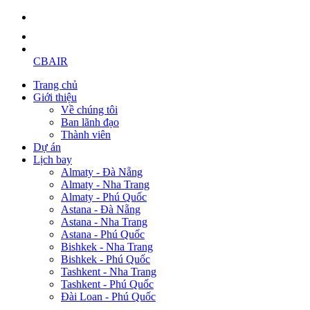
CBAIR
Trang chủ
Giới thiệu
Về chúng tôi
Ban lãnh đạo
Thành viên
Dự án
Lịch bay
Almaty - Đà Nẵng
Almaty - Nha Trang
Almaty - Phú Quốc
Astana - Đà Nẵng
Astana - Nha Trang
Astana - Phú Quốc
Bishkek - Nha Trang
Bishkek - Phú Quốc
Tashkent - Nha Trang
Tashkent - Phú Quốc
Đài Loan - Phú Quốc