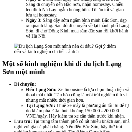
Sáng di chuyển đến Bắc Sơn, nhận homestay. Chiều
leo đỉnh Nà Lay ngắm hoàng hôn. Tối ăn tối và giao
lưu tại homestay.
Ngày 3:
Sáng dậy sớm ngắm bình minh Bắc Sơn, đạp
xe quanh làng. Sau đó di chuyển về lại thành phố Lạng
Sơn, đi chợ Đông Kinh mua sắm đặc sản rồi khởi hành
về Hà Nội.
Một số kinh nghiệm khi đi du lịch Lạng
Sơn một mình
Di chuyển:
Đến Lạng Sơn:
Xe limousine là lựa chọn thuận tiện và
thoải mái nhất. Tàu hỏa cũng là một trải nghiệm thú vị
nhưng mất nhiều thời gian hơn.
Tại Lạng Sơn:
Thuê xe máy là phương án tối ưu để tự
do khám phá. Giá thuê khoảng 150.000 - 200.000
VNĐ/ngày. Hãy kiểm tra xe cẩn thận trước khi nhận.
Lưu trú:
Tại trung tâm thành phố có rất nhiều khách sạn, nhà
nghỉ với giá cả phải chăng. Nếu đến Bắc Sơn, hãy thử trải
nghiệm homestay của người Tày ở làng Quỳnh Sơn.