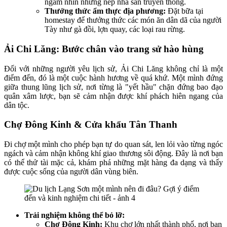
ngắm nhìn những nếp nhà sàn truyền thống.
Thưởng thức ẩm thực địa phương:
Đặt bữa tại
homestay để thưởng thức các món ăn dân dã của người
Tày như gà đồi, lợn quay, các loại rau rừng.
Ải Chi Lăng: Bước chân vào trang sử hào hùng
Đối với những người yêu lịch sử, Ải Chi Lăng không chỉ là một
điểm đến, đó là một cuộc hành hương về quá khứ. Một mình đứng
giữa thung lũng lịch sử, nơi từng là "yết hầu" chặn đứng bao đạo
quân xâm lược, bạn sẽ cảm nhận được khí phách hiên ngang của
dân tộc.
Chợ Đông Kinh & Cửa khẩu Tân Thanh
Đi chợ một mình cho phép bạn tự do quan sát, len lỏi vào từng ngóc
ngách và cảm nhận không khí giao thương sôi động. Đây là nơi bạn
có thể thử tài mặc cả, khám phá những mặt hàng đa dạng và thấy
được cuộc sống của người dân vùng biên.
Trải nghiệm không thể bỏ lỡ:
Chợ Đông Kinh:
Khu chợ lớn nhất thành phố, nơi bạn