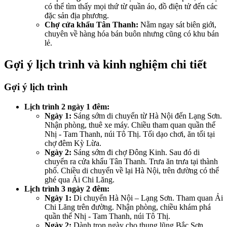
có thể tìm thấy mọi thứ từ quần áo, đồ điện tử đến các
đặc sản địa phương.
Chợ cửa khẩu Tân Thanh:
Nằm ngay sát biên giới,
chuyên về hàng hóa bán buôn nhưng cũng có khu bán
lẻ.
Gợi ý lịch trình và kinh nghiệm chi tiết
Gợi ý lịch trình
Lịch trình 2 ngày 1 đêm:
Ngày 1:
Sáng sớm di chuyển từ Hà Nội đến Lạng Sơn.
Nhận phòng, thuê xe máy. Chiều tham quan quần thể
Nhị - Tam Thanh, núi Tô Thị. Tối dạo chơi, ăn tối tại
chợ đêm Kỳ Lừa.
Ngày 2:
Sáng sớm đi chợ Đông Kinh. Sau đó di
chuyển ra cửa khẩu Tân Thanh. Trưa ăn trưa tại thành
phố. Chiều di chuyển về lại Hà Nội, trên đường có thể
ghé qua Ải Chi Lăng.
Lịch trình 3 ngày 2 đêm:
Ngày 1:
Di chuyển Hà Nội – Lạng Sơn. Tham quan Ải
Chi Lăng trên đường. Nhận phòng, chiều khám phá
quần thể Nhị - Tam Thanh, núi Tô Thị.
Ngày 2:
Dành trọn ngày cho thung lũng Bắc Sơn.