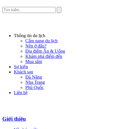
Thông tin du lịch
Cẩm nang du lịch
Nên ở đâu?
Địa điểm Ăn & Uống
Khám phá điểm đến
Mua sắm
Sự kiện
Khách sạn
Đà Nẵng
Nha Trang
Phú Quốc
Liên hệ
Giới thiệu