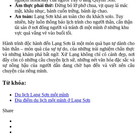
Ẩm thực phải thử:
Đừng bỏ lỡ phở chua, vịt quay lá mác
mật, khâu nhục, bánh cuốn trứng, bánh áp chao.
An toàn:
Lạng Sơn khá an toàn cho du khách solo. Tuy
nhiên, hãy luôn thông báo lịch trình cho người thân, cẩn thận
tài sản ở nơi đông người và tránh đi một mình ở những khu
vực quá vắng vẻ vào buổi tối.
Hành trình độc hành đến Lạng Sơn là một món quà bạn tự dành cho
bản thân – món quà của sự tự do, của những trải nghiệm chân thực
và những khám phá bất ngờ. Xứ Lạng không chỉ có cảnh đẹp, nơi
đây còn có những câu chuyện lịch sử, những nét văn hóa đặc sắc và
sự nồng hậu của người dân đang chờ bạn đến và viết nên câu
chuyện của riêng mình.
Từ khóa:
Du lịch Lạng Sơn một mình
Địa điểm du lịch một mình ở Lạng Sơn
Share