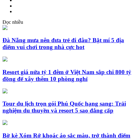
Đọc nhiều
Đà Nẵng mưa nên đưa trẻ đi đâu? Bật mí 5 địa
điểm vui chơi trong nhà cực hot
Resort giá nửa tỷ 1 đêm ở Việt Nam sắp chi 800 tỷ
đồng để xây thêm 10 phòng nghỉ
Tour du lịch trọn gói Phú Quốc hạng sang: Trải
nghiệm du thuyền và resort 5 sao đẳng cấp
Bờ kè Xóm Rớ khoác áo sắc màu, trở thành điểm