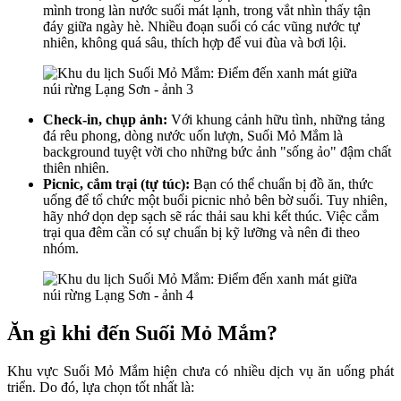
mình trong làn nước suối mát lạnh, trong vắt nhìn thấy tận
đáy giữa ngày hè. Nhiều đoạn suối có các vũng nước tự
nhiên, không quá sâu, thích hợp để vui đùa và bơi lội.
Check-in, chụp ảnh:
Với khung cảnh hữu tình, những tảng
đá rêu phong, dòng nước uốn lượn, Suối Mỏ Mắm là
background tuyệt vời cho những bức ảnh "sống ảo" đậm chất
thiên nhiên.
Picnic, cắm trại (tự túc):
Bạn có thể chuẩn bị đồ ăn, thức
uống để tổ chức một buổi picnic nhỏ bên bờ suối. Tuy nhiên,
hãy nhớ dọn dẹp sạch sẽ rác thải sau khi kết thúc. Việc cắm
trại qua đêm cần có sự chuẩn bị kỹ lưỡng và nên đi theo
nhóm.
Ăn gì khi đến Suối Mỏ Mắm?
Khu vực Suối Mỏ Mắm hiện chưa có nhiều dịch vụ ăn uống phát
triển. Do đó, lựa chọn tốt nhất là: