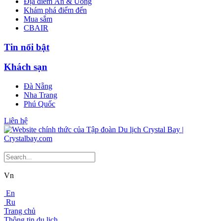
Địa điểm Ăn & Uống
Khám phá điểm đến
Mua sắm
CBAIR
Tin nổi bật
Khách sạn
Đà Nẵng
Nha Trang
Phú Quốc
Liên hệ
Vn
En
Ru
Trang chủ
Thông tin du lịch