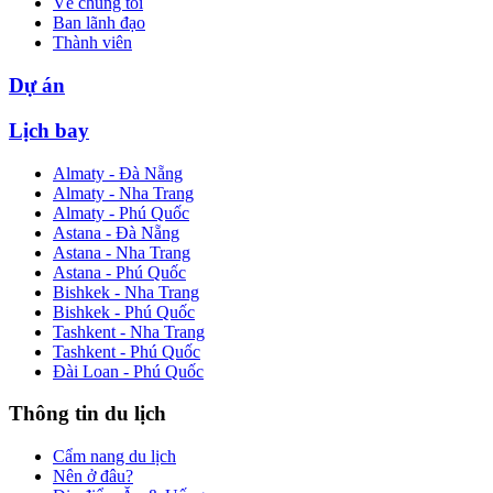
Về chúng tôi
Ban lãnh đạo
Thành viên
Dự án
Lịch bay
Almaty - Đà Nẵng
Almaty - Nha Trang
Almaty - Phú Quốc
Astana - Đà Nẵng
Astana - Nha Trang
Astana - Phú Quốc
Bishkek - Nha Trang
Bishkek - Phú Quốc
Tashkent - Nha Trang
Tashkent - Phú Quốc
Đài Loan - Phú Quốc
Thông tin du lịch
Cẩm nang du lịch
Nên ở đâu?