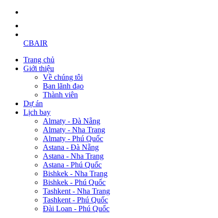
CBAIR
Trang chủ
Giới thiệu
Về chúng tôi
Ban lãnh đạo
Thành viên
Dự án
Lịch bay
Almaty - Đà Nẵng
Almaty - Nha Trang
Almaty - Phú Quốc
Astana - Đà Nẵng
Astana - Nha Trang
Astana - Phú Quốc
Bishkek - Nha Trang
Bishkek - Phú Quốc
Tashkent - Nha Trang
Tashkent - Phú Quốc
Đài Loan - Phú Quốc