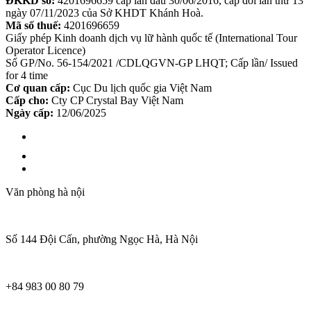
ĐKKD số:
4201696659 cấp lần đầu 30/06/2016, cấp đổi lần thứ 13
ngày 07/11/2023 của Sở KHDT Khánh Hoà.
Mã số thuế:
4201696659
Giấy phép Kinh doanh dịch vụ lữ hành quốc tế (International Tour
Operator Licence)
Số GP/No. 56-154/2021 /CDLQGVN-GP LHQT; Cấp lần/ Issued
for 4 time
Cơ quan cấp:
Cục Du lịch quốc gia Việt Nam
Cấp cho:
Cty CP Crystal Bay Việt Nam
Ngày cấp:
12/06/2025
Văn phòng hà nội
Số 144 Đội Cấn, phường Ngọc Hà, Hà Nội
+84 983 00 80 79