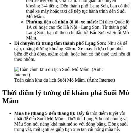
bến xe Mỹ Đình, Gia Lâm. Thời gian di chuyển
khoảng 3-4 tiếng. Đến thành phố Lạng Sơn, bạn có thể
thuê xe máy hoặc taxi để tiếp tục hành trình đến Suối
Mỏ Mắm.
Phương tiện cá nhân (ô tô, xe máy):
Đi theo Quốc lộ
1A cũ hoặc cao tốc Hà Nội - Lạng Sơn. Từ thành phố
Lạng Sơn, bạn đi theo chỉ dẫn tới Bắc Sơn và Suối Mỏ
Mắm.
Di chuyển từ trung tâm thành phố Lạng Sơn:
Như đã đề
cập, quãng đường khoảng 30km. Xe máy là lựa chọn phổ
biến để chủ động ngắm cảnh, hoặc bạn có thể thuê taxi nếu đi
theo nhóm.
Toàn cảnh khu du lịch Suối Mỏ Mắm. (Ảnh: Internet)
Thời điểm lý tưởng để khám phá Suối Mỏ
Mắm
Mùa hè (tháng 5 đến tháng 8):
Đây là thời điểm tuyệt vời
nhất để đến Suối Mỏ Mắm. Thời tiết Lạng Sơn nói chung và
Mẫu Sơn nói riêng khá mát mẻ so với đồng bằng. Dòng suối
trong vắt, mát lạnh sẽ giúp bạn xua tan cái nóng mùa hè.