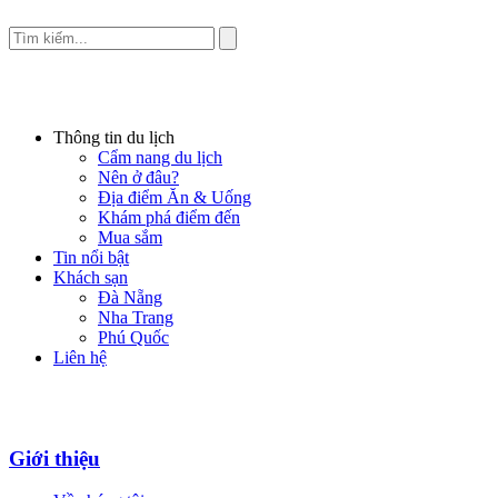
Thông tin du lịch
Cẩm nang du lịch
Nên ở đâu?
Địa điểm Ăn & Uống
Khám phá điểm đến
Mua sắm
Tin nổi bật
Khách sạn
Đà Nẵng
Nha Trang
Phú Quốc
Liên hệ
Giới thiệu