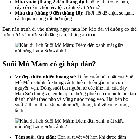
Mùa xuân (tháng 2 đến tháng 4):
Không khí trong lành,
cây cối đâm chồi nảy lộc, cảnh sắc tươi mới.
Mùa thu (tháng 9 đến tháng 10):
Thời tiết dễ chịu, se lạnh,
cảnh quan cũng rất thơ mộng.
Bạn nên tránh đi vào những ngày mưa lớn kéo dài vì đường có thể
trơn trượt và nước suối dâng cao, không an toàn.
Suối Mỏ Mắm có gì hấp dẫn?
Vẻ đẹp thiên nhiên hoang sơ:
Điểm cuốn hút nhất của Suối
Mỏ Mắm chính là khung cảnh thiên nhiên gần như còn
nguyên vẹn. Dòng suối bắt nguồn từ các khe núi của dãy
Mẫu Sơn hùng vĩ, len lỏi qua những phiến đá đủ hình thù, tạo
thành nhiều thác nhỏ và vũng nước trong veo. Hai bên bờ
suối là thảm thực vật xanh mướt, không khí vô cùng trong
lành.
Tắm suối, thư giãn:
Còn gì tuyệt vời hơn khi được đắm