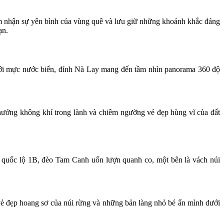
ảm nhận sự yên bình của vùng quê và lưu giữ những khoảnh khắc đáng
ạn.
với mực nước biển, đỉnh Nà Lay mang đến tầm nhìn panorama 360 độ
 hưởng không khí trong lành và chiêm ngưỡng vẻ đẹp hùng vĩ của đất
 quốc lộ 1B, đèo Tam Canh uốn lượn quanh co, một bên là vách núi
ẻ đẹp hoang sơ của núi rừng và những bản làng nhỏ bé ẩn mình dưới