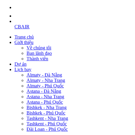
CBAIR
Trang chủ
Giới thiệu
Về chúng tôi
Ban lãnh đạo
Thành viên
Dự án
Lịch bay
Almaty - Đà Nẵng
Almaty - Nha Trang
Almaty - Phú Quốc
Astana - Đà Nẵng
Astana - Nha Trang
Astana - Phú Quốc
Bishkek - Nha Trang
Bishkek - Phú Quốc
Tashkent - Nha Trang
Tashkent - Phú Quốc
Đài Loan - Phú Quốc