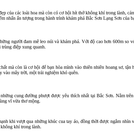
ẹp của các loài hoa mà còn có cơ hội hít thở không khí trong lành, c
điểm nhấn ấn tượng trong hành trình khám phá Bắc Sơn Lạng Sơn của b
 những người đam mê leo núi và khám phá. Với độ cao hơn 600m so 
 trùng điệp xung quanh.
chất mà còn là cơ hội để bạn hòa mình vào thiên nhiên hoang sơ, tận
y vào mây trời, một trải nghiệm khó quên.
 những cung đường phượt được yêu thích nhất tại Bắc Sơn. Nằm trên
ùng vĩ vừa thơ mộng.
ạnh khi vượt qua những khúc cua tay áo, đồng thời được ngắm nhìn v
không khí trong lành.