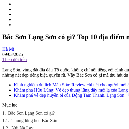
Bắc Sơn Lạng Sơn có gì? Top 10 địa điểm n
Hà Mi
09/03/2025
Theo dõi trên
Lạng Sơn, vùng đất địa đầu Tổ quốc, không chỉ nổi tiếng với cảnh q
những nét đẹp riêng biệt, quyến rũ. Vậy Bắc Sơn có gì mà thu hút d
Kinh nghiệm du lịch Mẫu Sơn: Review chi tiết cho người mới 
Khám phá Hữu Lũng: Vẻ đẹp thung lũng đầy mới lạ của Lạng
Khám phá vẻ đẹp huyền bí của Động Tam Thanh, Lạng Sơn
Mục lục
1.
Bắc Sơn Lạng Sơn có gì?
1.1.
Thung lũng hoa Bắc Sơn
1.2.
Núi Nà Lay