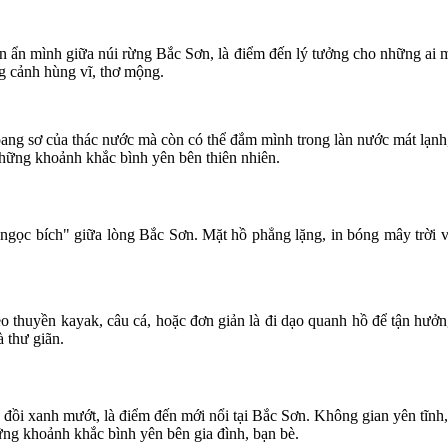
ên ẩn mình giữa núi rừng Bắc Sơn, là điểm đến lý tưởng cho những ai m
g cảnh hùng vĩ, thơ mộng.
g sơ của thác nước mà còn có thể đắm mình trong làn nước mát lạnh,
những khoảnh khắc bình yên bên thiên nhiên.
ngọc bích" giữa lòng Bắc Sơn. Mặt hồ phẳng lặng, in bóng mây trời 
 thuyền kayak, câu cá, hoặc đơn giản là đi dạo quanh hồ để tận hưởn
 thư giãn.
i xanh mướt, là điểm đến mới nổi tại Bắc Sơn. Không gian yên tĩnh,
hững khoảnh khắc bình yên bên gia đình, bạn bè.