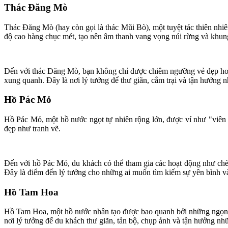
Thác Đăng Mò
Thác Đăng Mò (hay còn gọi là thác Mũi Bò), một tuyệt tác thiên nhi
độ cao hàng chục mét, tạo nên âm thanh vang vọng núi rừng và khun
Đến với thác Đăng Mò, bạn không chỉ được chiêm ngưỡng vẻ đẹp hoan
xung quanh. Đây là nơi lý tưởng để thư giãn, cắm trại và tận hưởng 
Hồ Pác Mỏ
Hồ Pác Mỏ, một hồ nước ngọt tự nhiên rộng lớn, được ví như "viên 
đẹp như tranh vẽ.
Đến với hồ Pác Mỏ, du khách có thể tham gia các hoạt động như chèo
Đây là điểm đến lý tưởng cho những ai muốn tìm kiếm sự yên bình và
Hồ Tam Hoa
Hồ Tam Hoa, một hồ nước nhân tạo được bao quanh bởi những ngọn đồ
nơi lý tưởng để du khách thư giãn, tản bộ, chụp ảnh và tận hưởng n