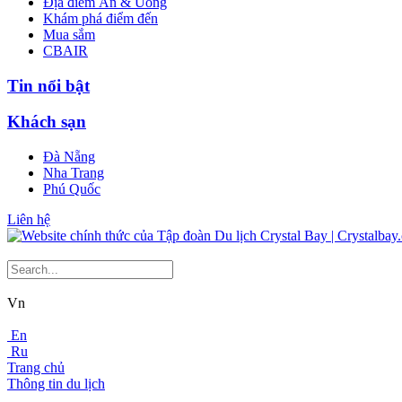
Địa điểm Ăn & Uống
Khám phá điểm đến
Mua sắm
CBAIR
Tin nổi bật
Khách sạn
Đà Nẵng
Nha Trang
Phú Quốc
Liên hệ
Vn
En
Ru
Trang chủ
Thông tin du lịch