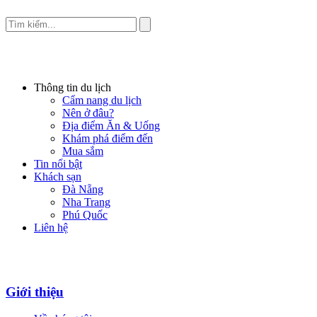
Thông tin du lịch
Cẩm nang du lịch
Nên ở đâu?
Địa điểm Ăn & Uống
Khám phá điểm đến
Mua sắm
Tin nổi bật
Khách sạn
Đà Nẵng
Nha Trang
Phú Quốc
Liên hệ
Giới thiệu