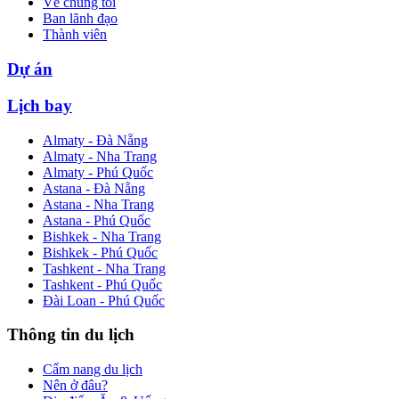
Về chúng tôi
Ban lãnh đạo
Thành viên
Dự án
Lịch bay
Almaty - Đà Nẵng
Almaty - Nha Trang
Almaty - Phú Quốc
Astana - Đà Nẵng
Astana - Nha Trang
Astana - Phú Quốc
Bishkek - Nha Trang
Bishkek - Phú Quốc
Tashkent - Nha Trang
Tashkent - Phú Quốc
Đài Loan - Phú Quốc
Thông tin du lịch
Cẩm nang du lịch
Nên ở đâu?