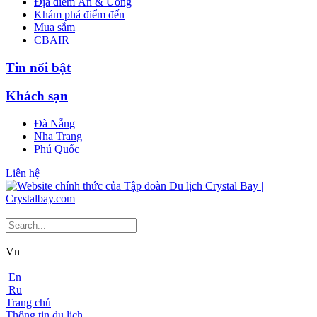
Địa điểm Ăn & Uống
Khám phá điểm đến
Mua sắm
CBAIR
Tin nổi bật
Khách sạn
Đà Nẵng
Nha Trang
Phú Quốc
Liên hệ
Vn
En
Ru
Trang chủ
Thông tin du lịch