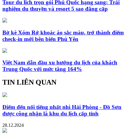
Tour du lịch trọn gói Phú Quốc hạng sang: Trải
nghiệm du thuyền và resort 5 sao đẳng cấp
Bờ kè Xóm Rớ khoác áo sắc màu, trở thành điểm
check-in mới bên biển Phú Yên
Việt Nam dẫn đầu xu hướng du lịch của khách
Trung Quốc với mức tăng 164%
TIN LIÊN QUAN
Điểm đến nổi tiếng nhất nhì Hải Phòng - Đồ Sơn
được công nhận là khu du lịch cấp tỉnh
28.12.2024