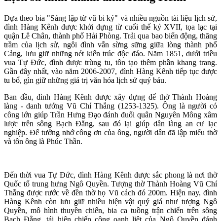
Dựa theo bia "Sáng lập từ vũ bi ký" và nhiều nguồn tài liệu lịch sử,
đình Hàng Kênh được khởi dựng từ cuối thế kỷ XVII, tọa lạc tại
quận Lê Chân, thành phố Hải Phòng. Trải qua bao biến động, thăng
trầm của lịch sử, ngôi đình vẫn sừng sững giữa lòng thành phố
Cảng, lưu giữ những nét kiến trúc độc đáo. Năm 1851, dưới triều
vua Tự Đức, đình được trùng tu, tôn tạo thêm phần khang trang.
Gần đây nhất, vào năm 2006-2007, đình Hàng Kênh tiếp tục được
tu bổ, gìn giữ những giá trị văn hóa lịch sử quý báu.
Ban đầu, đình Hàng Kênh được xây dựng để thờ Thành Hoàng
làng - danh tướng Vũ Chí Thắng (1253-1325). Ông là người có
công lớn giúp Trần Hưng Đạo đánh đuổi quân Nguyên Mông xâm
lược trên sông Bạch Đằng, sau đó lại giúp dân làng an cư lạc
nghiệp. Để tưởng nhớ công ơn của ông, người dân đã lập miếu thờ
và tôn ông là Phúc Thần.
Đến thời vua Tự Đức, đình Hàng Kênh được sắc phong là nơi thờ
Quốc tổ trung hưng Ngô Quyền. Tượng thờ Thành Hoàng Vũ Chí
Thắng được rước về đền thờ họ Vũ cách đó 200m. Hiện nay, đình
Hàng Kênh còn lưu giữ nhiều hiện vật quý giá như tượng Ngô
Quyền, mô hình thuyền chiến, bia ca tuồng trận chiến trên sông
Bạch Đằng, tái hiện chiến công oanh liệt của Ngô Quyền đánh