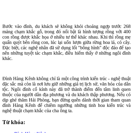
Bước vào đình, du khách sẽ không khỏi choáng ngợp trước 268
mảng chạm khắc gỗ, trong đó nổi bật là hình tượng rồng với 400
con rồng được khắc họa ở nhiều tư thế khác nhau. Khi thì rồng mẹ
quấn quýt bên rồng con, lúc lại uốn lượn giữa rừng hoa lá, cỏ cây.
Đặc biệt, các nghệ nhân đã sử dụng lối "bông hình" độc đáo để tạo
nên những tuyệt tác chạm khắc, điều hiếm thấy ở những ngôi đình
khác.
Đình Hàng Kênh không chỉ là một công trình kiến trúc - nghệ thuật
đặc sắc mà còn là nơi lưu giữ những giá trị lịch sử, văn hóa của dân
tộc. Ngôi đình cổ kính này đã trở thành điểm đến tâm linh quen
thuộc của người dân địa phương và du khách thập phương. Nếu có
dịp ghé thăm Hải Phòng, bạn đừng quên dành thời gian tham quan
đình Hàng Kênh để chiêm ngưỡng những tinh hoa kiến trúc và
nghệ thuật chạm khắc của cha ông ta.
Từ khóa: