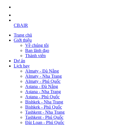
CBAIR
Trang chủ
Giới thiệu
Về chúng tôi
Ban lãnh đạo
Thành viên
Dự án
Lịch bay
Almaty - Đà Nẵng
Almaty - Nha Trang
Almaty - Phú Quốc
Astana - Đà Nẵng
Astana - Nha Trang
Astana - Phú Quốc
Bishkek - Nha Trang
Bishkek - Phú Quốc
Tashkent - Nha Trang
Tashkent - Phú Quốc
Đài Loan - Phú Quốc