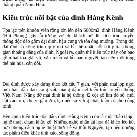
thắng quân Nam Hán.
Kiến trúc nổi bật của đình Hàng Kênh
Tọa lạc trên khuôn viên rộng lớn lên đến 6000m2, đình Hàng Kênh
(Hải Phòng) gây ấn tượng với du khách bởi lối kiến trúc truyền
thống độc đáo gồm đại đình, hậu cung và tòa ống muống. Trong đó,
đại đình là công trình quy mô và bề thế nhất, nổi bật giữa không
gian thoáng đãng của đình. Ngoài ra, quần thể kiến trúc này còn bao
gồm hai tòa giải vũ, văn miếu và hồ bán nguyệt, tạo nên một tổng
thể hài hòa, cân đối.
Đại đình được xây dựng theo kết cấu 7 gian, với phần mái lợp ngói
mũi hài, đầu đao cong vút, mang đậm nét kiến trúc truyền thống
Việt Nam. Nâng đỡ mái đình là hệ thống 42 cột gỗ lim đồ sộ, mỗi
cột cao 5m, chu vi gần 2m, tạo nên sự vững chãi, kiên cố cho công
trình.
Bên cạnh kiến trúc độc đáo, đình Hàng Kênh còn là một "bảo tàng"
nghệ thuật chạm khắc gỗ. Những nghệ nhân tài hoa đã khéo léo kết
hợp phong cách nghệ thuật thời Lê và thời Nguyễn, tạo nên những
tác phẩm điêu khắc tinh xảo, sống động.