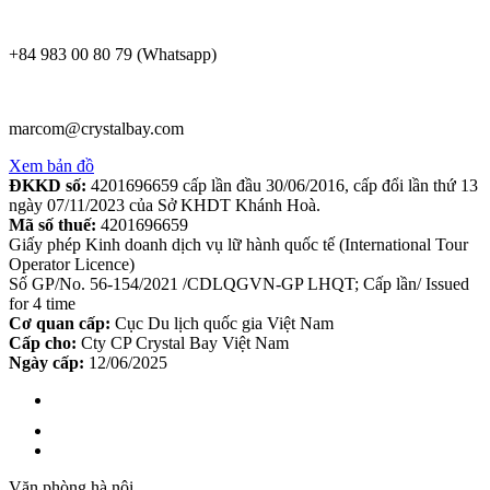
+84 983 00 80 79 (Whatsapp)
marcom@crystalbay.com
Xem bản đồ
ĐKKD số:
4201696659 cấp lần đầu 30/06/2016, cấp đổi lần thứ 13
ngày 07/11/2023 của Sở KHDT Khánh Hoà.
Mã số thuế:
4201696659
Giấy phép Kinh doanh dịch vụ lữ hành quốc tế (International Tour
Operator Licence)
Số GP/No. 56-154/2021 /CDLQGVN-GP LHQT; Cấp lần/ Issued
for 4 time
Cơ quan cấp:
Cục Du lịch quốc gia Việt Nam
Cấp cho:
Cty CP Crystal Bay Việt Nam
Ngày cấp:
12/06/2025
Văn phòng hà nội