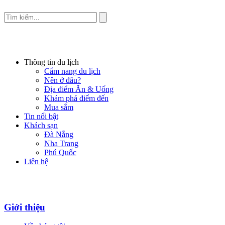
Thông tin du lịch
Cẩm nang du lịch
Nên ở đâu?
Địa điểm Ăn & Uống
Khám phá điểm đến
Mua sắm
Tin nổi bật
Khách sạn
Đà Nẵng
Nha Trang
Phú Quốc
Liên hệ
Giới thiệu