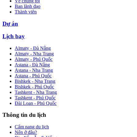
Về chúng tôi
Ban lãnh đạo
Thành viên
Dự án
Lịch bay
Almaty - Đà Nẵng
Almaty - Nha Trang
Almaty - Phú Quốc
Astana - Đà Nẵng
Astana - Nha Trang
Astana - Phú Quốc
Bishkek - Nha Trang
Bishkek - Phú Quốc
Tashkent - Nha Trang
Tashkent - Phú Quốc
Đài Loan - Phú Quốc
Thông tin du lịch
Cẩm nang du lịch
Nên ở đâu?