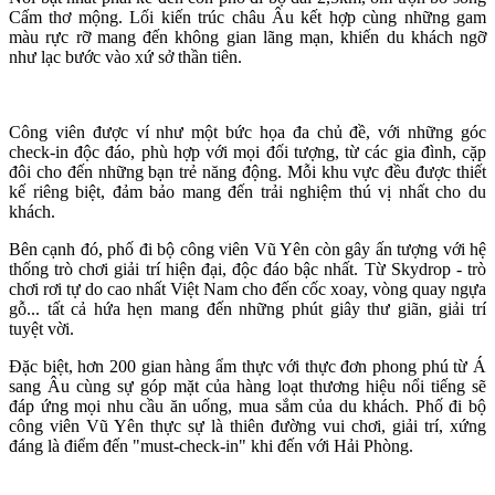
Cấm thơ mộng. Lối kiến trúc châu Âu kết hợp cùng những gam
màu rực rỡ mang đến không gian lãng mạn, khiến du khách ngỡ
như lạc bước vào xứ sở thần tiên.
Công viên được ví như một bức họa đa chủ đề, với những góc
check-in độc đáo, phù hợp với mọi đối tượng, từ các gia đình, cặp
đôi cho đến những bạn trẻ năng động. Mỗi khu vực đều được thiết
kế riêng biệt, đảm bảo mang đến trải nghiệm thú vị nhất cho du
khách.
Bên cạnh đó, phố đi bộ công viên Vũ Yên còn gây ấn tượng với hệ
thống trò chơi giải trí hiện đại, độc đáo bậc nhất. Từ Skydrop - trò
chơi rơi tự do cao nhất Việt Nam cho đến cốc xoay, vòng quay ngựa
gỗ... tất cả hứa hẹn mang đến những phút giây thư giãn, giải trí
tuyệt vời.
Đặc biệt, hơn 200 gian hàng ẩm thực với thực đơn phong phú từ Á
sang Âu cùng sự góp mặt của hàng loạt thương hiệu nổi tiếng sẽ
đáp ứng mọi nhu cầu ăn uống, mua sắm của du khách. Phố đi bộ
công viên Vũ Yên thực sự là thiên đường vui chơi, giải trí, xứng
đáng là điểm đến "must-check-in" khi đến với Hải Phòng.