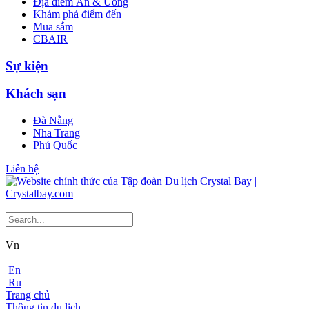
Địa điểm Ăn & Uống
Khám phá điểm đến
Mua sắm
CBAIR
Sự kiện
Khách sạn
Đà Nẵng
Nha Trang
Phú Quốc
Liên hệ
Vn
En
Ru
Trang chủ
Thông tin du lịch