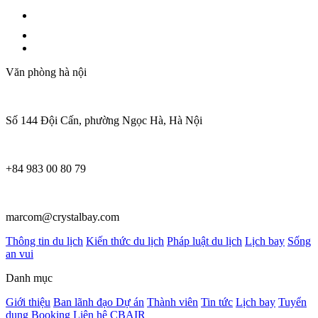
Văn phòng hà nội
Số 144 Đội Cấn, phường Ngọc Hà, Hà Nội
+84 983 00 80 79
marcom@crystalbay.com
Thông tin du lịch
Kiến thức du lịch
Pháp luật du lịch
Lịch bay
Sống
an vui
Danh mục
Giới thiệu
Ban lãnh đạo
Dự án
Thành viên
Tin tức
Lịch bay
Tuyển
dụng
Booking
Liên hệ
CBAIR