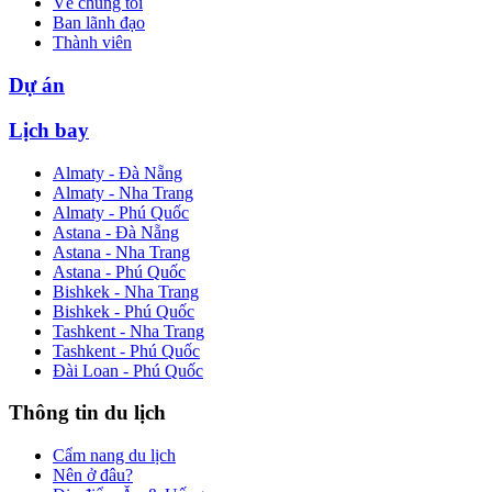
Về chúng tôi
Ban lãnh đạo
Thành viên
Dự án
Lịch bay
Almaty - Đà Nẵng
Almaty - Nha Trang
Almaty - Phú Quốc
Astana - Đà Nẵng
Astana - Nha Trang
Astana - Phú Quốc
Bishkek - Nha Trang
Bishkek - Phú Quốc
Tashkent - Nha Trang
Tashkent - Phú Quốc
Đài Loan - Phú Quốc
Thông tin du lịch
Cẩm nang du lịch
Nên ở đâu?