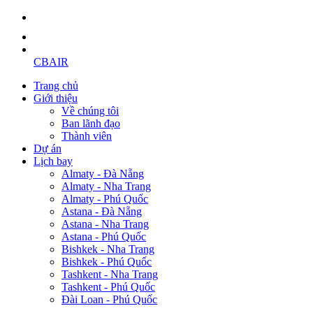
CBAIR
Trang chủ
Giới thiệu
Về chúng tôi
Ban lãnh đạo
Thành viên
Dự án
Lịch bay
Almaty - Đà Nẵng
Almaty - Nha Trang
Almaty - Phú Quốc
Astana - Đà Nẵng
Astana - Nha Trang
Astana - Phú Quốc
Bishkek - Nha Trang
Bishkek - Phú Quốc
Tashkent - Nha Trang
Tashkent - Phú Quốc
Đài Loan - Phú Quốc