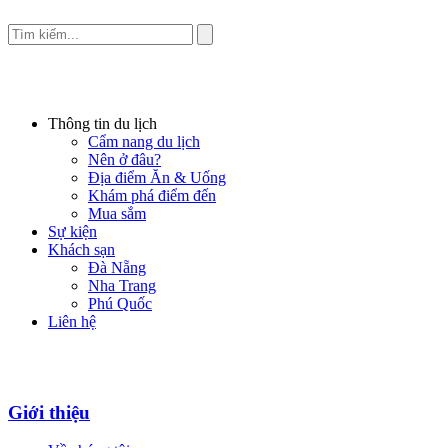
Thông tin du lịch
Cẩm nang du lịch
Nên ở đâu?
Địa điểm Ăn & Uống
Khám phá điểm đến
Mua sắm
Sự kiện
Khách sạn
Đà Nẵng
Nha Trang
Phú Quốc
Liên hệ
Giới thiệu