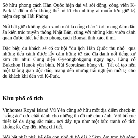
Sở hữu phong cách Hàn Quốc hiện đại và sôi động, công viên K-
Park là điểm đến không thể bỏ lỡ cho những ai muốn lưu giữ kỷ
niệm đẹp tại Hải Phòng.
Nổi bật giữa không gian xanh mát là cổng chào Torii mang đậm dấu
ấn kiến trúc truyền thống Nhật Bản, cùng với những khu vườn cảnh
quan được thiết kế theo phong cách Bonsai tinh xảo, tỉ mỉ.
Đặc biệt, du khách sẽ có cơ hội "du lịch Hàn Quốc thu nhỏ" qua
những tiểu cảnh được lấy cảm hứng từ các địa danh nổi tiếng xứ
kim chi như: Cung điện Gyeongbokgung nguy nga, Làng cổ
Bukchon Hanok yên bình, Núi Seoraksan hùng vĩ... Tất cả tạo nên
một không gian độc đáo, mang đến những trải nghiệm mới lạ cho
du khách khi đến với K-Park.
Khu phố cổ tích
Vinhomes Royal Island Vũ Yên cũng sở hữu một địa điểm check-in
"sống ảo" cực chất dành cho những tín đồ mê chụp ảnh. Với bố cục
thiết kế đa dạng sắc màu, nơi đây tựa như một bức tranh cổ tích
khổng lồ, đẹp đến từng chi tiết.
Nổi bật nhất phải kể đến con phố đi bộ dài 2,5km, ôm trọn bờ sông