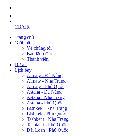
CBAIR
Trang chủ
Giới thiệu
Về chúng tôi
Ban lãnh đạo
Thành viên
Dự án
Lịch bay
Almaty - Đà Nẵng
Almaty - Nha Trang
Almaty - Phú Quốc
Astana - Đà Nẵng
Astana - Nha Trang
Astana - Phú Quốc
Bishkek - Nha Trang
Bishkek - Phú Quốc
Tashkent - Nha Trang
Tashkent - Phú Quốc
Đài Loan - Phú Quốc