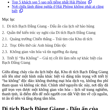
Top 5 khách sạn 5 sao nổi tiếng nhất Hải Phòng
Nơi chữa lành đúng nghĩa ở Hải Phòng không phải ai cũng
biết
Mục lục
1.
Di tích Bạch Đằng Giang - Dấu ấn của lịch sử hào hùng
2.
Quần thể kiến trúc uy nghi của Di tích Bạch Đằng Giang
2.1.
Quảng trường Chiến thắng – Trái tim của Khu di tích
2.2.
Trục Đền thờ các Anh hùng Dân tộc
2.3.
Không gian văn hóa và tín ngưỡng đa dạng
3.
Triết lý “Ba Không” – Giá trị cốt lõi làm nên sự khác biệt của
Bạch Đằng Giang
Giữa dòng chảy của du lịch hiện đại, Khu di tích Bạch Đằng Giang
nổi lên như một hình mẫu khác biệt và đáng trân trọng với triết lý
“ba không” độc đáo: không thương mại hóa dịch vụ, không thu phí
tham quan và không rác thải. Chính nhờ nguyên tắc này, nơi đây đã
giữ trọn vẹn được một không gian văn hóa – lịch sử trang nghiêm,
thanh tịnh, là điểm đến để mỗi người con đất Việt tìm về cội nguồn,
tri ân tổ tiên và lắng đọng tâm hồn.
Di tích Bạch Đằng Giang - Dấu ấn của