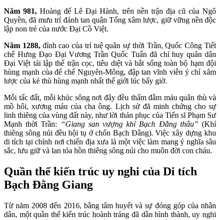
Năm 981,
Hoàng đế Lê Đại Hành, trên nền trận địa cũ của Ngô
Quyền, đã mưu trí đánh tan quân Tống xâm lược, giữ vững nền độc
lập non trẻ của nước Đại Cồ Việt.
Năm 1288,
đỉnh cao của trí tuệ quân sự thời Trần, Quốc Công Tiết
chế Hưng Đạo Đại Vương Trần Quốc Tuấn đã chỉ huy quân dân
Đại Việt tái lập thế trận cọc, tiêu diệt và bắt sống toàn bộ hạm đội
hùng mạnh của đế chế Nguyên-Mông, đập tan vĩnh viễn ý chí xâm
lược của kẻ thù hùng mạnh nhất thế giới lúc bấy giờ.
Mỗi tấc đất, mỗi khúc sông nơi đây đều thấm đẫm máu quân thù và
mồ hôi, xương máu của cha ông. Lịch sử đã minh chứng cho sự
linh thiêng của vùng đất này, như lời thán phục của Tiến sĩ Phạm Sư
Mạnh thời Trần:
“Giang san vượng khí Bạch Đằng thâu”
(Khí
thiêng sông núi đều hội tụ ở chốn Bạch Đằng). Việc xây dựng khu
di tích tại chính nơi chiến địa xưa là một việc làm mang ý nghĩa sâu
sắc, lưu giữ và lan tỏa hồn thiêng sông núi cho muôn đời con cháu.
Quần thể kiến trúc uy nghi của Di tích
Bạch Đằng Giang
Từ năm 2008 đến 2016, bằng tâm huyết và sự đóng góp của nhân
dân, một quần thể kiến trúc hoành tráng đã dần hình thành, uy nghi