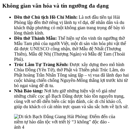
Không gian văn hóa và tín ngưỡng đa dạng
Đền thờ Chủ tịch Hồ Chí Minh:
Là nơi đầu tiên tại Hải
Phòng lập đền thờ riêng vị lãnh tụ vĩ đại, để nhân dân và du
khách thập phương có một không gian trang trọng để bày tỏ
lòng thành kính.
Đền thờ Thánh Mẫu:
Thể hiện sự tôn vinh tín ngưỡng thờ
Mẫu Tam phủ của người Việt, một di sản văn hóa phi vật thể
đã được UNESCO công nhận, thờ Mẫu đệ Nhất (Thượng
Thiên), Mẫu đệ Nhị (Thượng Ngàn) và Mẫu đệ Tam (Thoải
Phủ).
Trúc Lâm Tự Tràng Kênh:
Được xây dựng theo mô hình
Chùa Đồng (Yên Tử), thờ Phật và Thiền phái Trúc Lâm, do
Phật hoàng Trần Nhân Tông sáng lập – vị vua đã lãnh đạo hai
cuộc kháng chiến chống Nguyên-Mông thắng lợi trước khi từ
bỏ ngai vàng để đi tu.
Nhà Bảo tàng:
Nơi lưu giữ những hiện vật vô giá như
những chiếc cọc gỗ Bạch Đằng được bảo tồn nguyên trạng,
cùng với sơ đồ diễn biến các trận đánh, các di chỉ khảo cổ,
giúp du khách có cái nhìn trực quan và sâu sắc hơn về lịch sử.