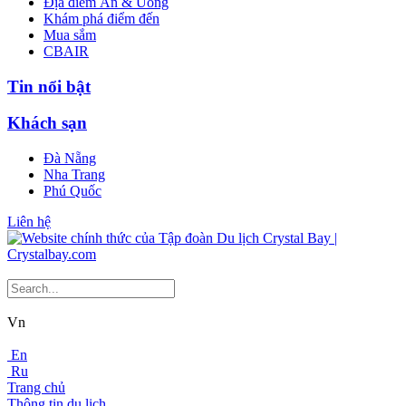
Địa điểm Ăn & Uống
Khám phá điểm đến
Mua sắm
CBAIR
Tin nổi bật
Khách sạn
Đà Nẵng
Nha Trang
Phú Quốc
Liên hệ
Vn
En
Ru
Trang chủ
Thông tin du lịch