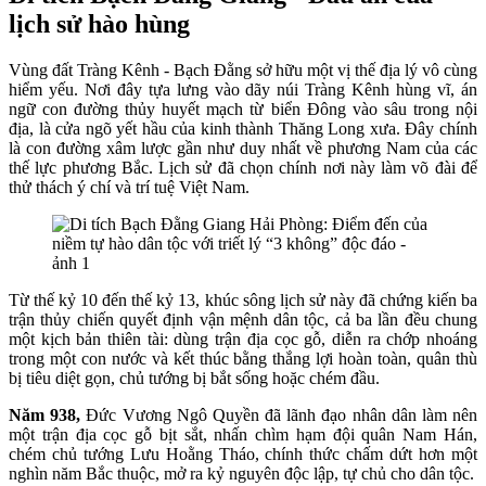
lịch sử hào hùng
Vùng đất Tràng Kênh - Bạch Đằng sở hữu một vị thế địa lý vô cùng
hiểm yếu. Nơi đây tựa lưng vào dãy núi Tràng Kênh hùng vĩ, án
ngữ con đường thủy huyết mạch từ biển Đông vào sâu trong nội
địa, là cửa ngõ yết hầu của kinh thành Thăng Long xưa. Đây chính
là con đường xâm lược gần như duy nhất về phương Nam của các
thế lực phương Bắc. Lịch sử đã chọn chính nơi này làm võ đài để
thử thách ý chí và trí tuệ Việt Nam.
Từ thế kỷ 10 đến thế kỷ 13, khúc sông lịch sử này đã chứng kiến ba
trận thủy chiến quyết định vận mệnh dân tộc, cả ba lần đều chung
một kịch bản thiên tài: dùng trận địa cọc gỗ, diễn ra chớp nhoáng
trong một con nước và kết thúc bằng thắng lợi hoàn toàn, quân thù
bị tiêu diệt gọn, chủ tướng bị bắt sống hoặc chém đầu.
Năm 938,
Đức Vương Ngô Quyền đã lãnh đạo nhân dân làm nên
một trận địa cọc gỗ bịt sắt, nhấn chìm hạm đội quân Nam Hán,
chém chủ tướng Lưu Hoằng Tháo, chính thức chấm dứt hơn một
nghìn năm Bắc thuộc, mở ra kỷ nguyên độc lập, tự chủ cho dân tộc.