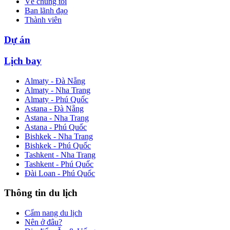
Về chúng tôi
Ban lãnh đạo
Thành viên
Dự án
Lịch bay
Almaty - Đà Nẵng
Almaty - Nha Trang
Almaty - Phú Quốc
Astana - Đà Nẵng
Astana - Nha Trang
Astana - Phú Quốc
Bishkek - Nha Trang
Bishkek - Phú Quốc
Tashkent - Nha Trang
Tashkent - Phú Quốc
Đài Loan - Phú Quốc
Thông tin du lịch
Cẩm nang du lịch
Nên ở đâu?