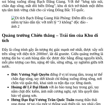
soi bóng xuống dòng Bạch Đằng Giang. Với thế “lưng tựa núi,
chân đạp sông, mắt dõi biển Đông”, khu di tích trở thành một điểm
tựa tâm linh vững chãi cho cả vùng Đông Bắc Tổ quốc.
Quảng trường Chiến thắng – Trái tim của Khu di
tích
Đây là công trình gây ấn tượng thị giác mạnh mẽ nhất, được xây nổi
trên sông với diện tích 2000m², lát đá granite. Giữa quảng trường là
tượng đài ba vị anh hùng dân tộc được đúc bằng đồng nguyên khối,
mỗi pho tượng cao 8m, nặng 40 tấn, sừng sững, uy nghiêm giữa trời
nước.
Đức Vương Ngô Quyền
đứng ở vị trí trung tâm, trong tư thế
chân đạp sóng, tay dứt khoát chỉ thẳng xuống dòng sông, nơi
chôn vùi quân thù, khai sinh ra trận địa cọc lừng danh.
Hoàng đế Lê Đại Hành
với áo bào tung bay trong gió, tay
nắm chặt đốc kiếm, ánh mắt cương nghị, rực lửa quyết tâm
bảo vệ giang sơn.
Hưng Đạo Đại Vương Trần Quốc Tuấn
mang thần thái
ung dung, tự tại của một vị thống soái thiên tài, tay phải cầm