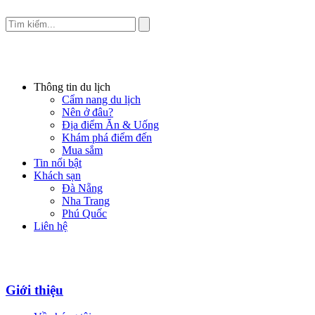
Thông tin du lịch
Cẩm nang du lịch
Nên ở đâu?
Địa điểm Ăn & Uống
Khám phá điểm đến
Mua sắm
Tin nổi bật
Khách sạn
Đà Nẵng
Nha Trang
Phú Quốc
Liên hệ
Giới thiệu