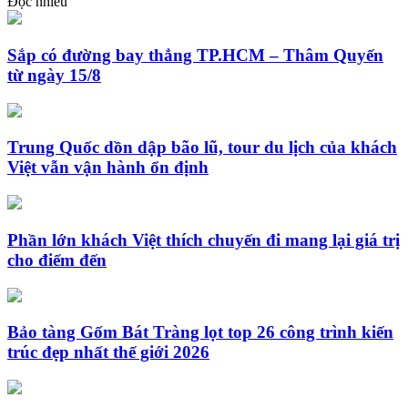
Đọc nhiều
Sắp có đường bay thẳng TP.HCM – Thâm Quyến
từ ngày 15/8
Trung Quốc dồn dập bão lũ, tour du lịch của khách
Việt vẫn vận hành ổn định
Phần lớn khách Việt thích chuyến đi mang lại giá trị
cho điểm đến
Bảo tàng Gốm Bát Tràng lọt top 26 công trình kiến
trúc đẹp nhất thế giới 2026