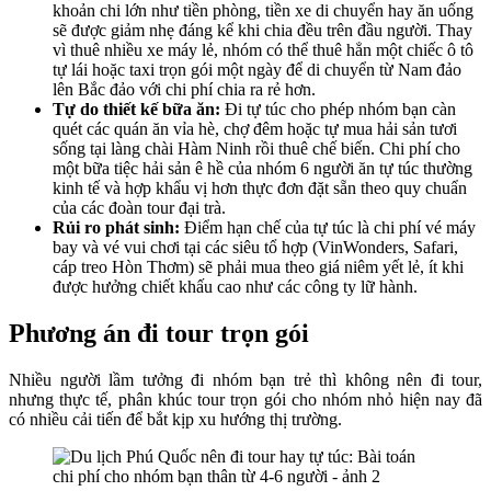
khoản chi lớn như tiền phòng, tiền xe di chuyển hay ăn uống
sẽ được giảm nhẹ đáng kể khi chia đều trên đầu người. Thay
vì thuê nhiều xe máy lẻ, nhóm có thể thuê hẳn một chiếc ô tô
tự lái hoặc taxi trọn gói một ngày để di chuyển từ Nam đảo
lên Bắc đảo với chi phí chia ra rẻ hơn.
Tự do thiết kế bữa ăn:
Đi tự túc cho phép nhóm bạn càn
quét các quán ăn vỉa hè, chợ đêm hoặc tự mua hải sản tươi
sống tại làng chài Hàm Ninh rồi thuê chế biến. Chi phí cho
một bữa tiệc hải sản ê hề của nhóm 6 người ăn tự túc thường
kinh tế và hợp khẩu vị hơn thực đơn đặt sẵn theo quy chuẩn
của các đoàn tour đại trà.
Rủi ro phát sinh:
Điểm hạn chế của tự túc là chi phí vé máy
bay và vé vui chơi tại các siêu tổ hợp (VinWonders, Safari,
cáp treo Hòn Thơm) sẽ phải mua theo giá niêm yết lẻ, ít khi
được hưởng chiết khấu cao như các công ty lữ hành.
Phương án đi tour trọn gói
Nhiều người lầm tưởng đi nhóm bạn trẻ thì không nên đi tour,
nhưng thực tế, phân khúc tour trọn gói cho nhóm nhỏ hiện nay đã
có nhiều cải tiến để bắt kịp xu hướng thị trường.