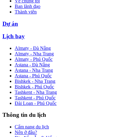
Về chúng tôi
Ban lãnh đạo
Thành viên
Dự án
Lịch bay
Almaty - Đà Nẵng
Almaty - Nha Trang
Almaty - Phú Quốc
Astana - Đà Nẵng
Astana - Nha Trang
Astana - Phú Quốc
Bishkek - Nha Trang
Bishkek - Phú Quốc
Tashkent - Nha Trang
Tashkent - Phú Quốc
Đài Loan - Phú Quốc
Thông tin du lịch
Cẩm nang du lịch
Nên ở đâu?