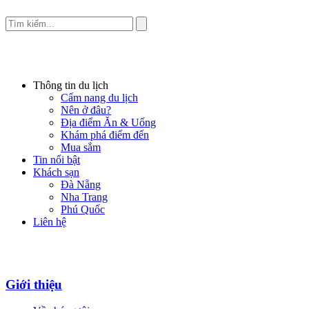
Thông tin du lịch
Cẩm nang du lịch
Nên ở đâu?
Địa điểm Ăn & Uống
Khám phá điểm đến
Mua sắm
Tin nổi bật
Khách sạn
Đà Nẵng
Nha Trang
Phú Quốc
Liên hệ
Giới thiệu