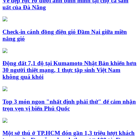
Vẻ đẹp rực rỡ dưới ánh bình minh tại chợ cá sầm
uất của Đà Nẵng
Check-in cánh đồng điện gió Đầm Nại giữa miền
nắng gió
Động đất 7,1 độ tại Kumamoto Nhật Bản khiến hơn
30 người thiệt mạng, 1 thực tập sinh Việt Nam
không quá khỏi
Top 3 món ngon "nhất định phải thử" để cảm nhận
trọn vẹn vị biển Phú Quốc
Một sở thú ở TP.HCM đón gần 1,3 triệu lượt khách