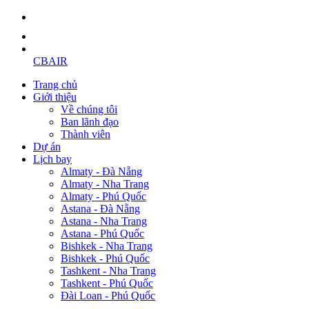
CBAIR
Trang chủ
Giới thiệu
Về chúng tôi
Ban lãnh đạo
Thành viên
Dự án
Lịch bay
Almaty - Đà Nẵng
Almaty - Nha Trang
Almaty - Phú Quốc
Astana - Đà Nẵng
Astana - Nha Trang
Astana - Phú Quốc
Bishkek - Nha Trang
Bishkek - Phú Quốc
Tashkent - Nha Trang
Tashkent - Phú Quốc
Đài Loan - Phú Quốc