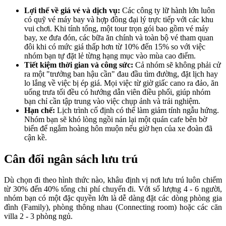
Lợi thế về giá vé và dịch vụ:
Các công ty lữ hành lớn luôn
có quỹ vé máy bay và hợp đồng đại lý trực tiếp với các khu
vui chơi. Khi tính tổng, một tour trọn gói bao gồm vé máy
bay, xe đưa đón, các bữa ăn chính và toàn bộ vé tham quan
đôi khi có mức giá thấp hơn từ 10% đến 15% so với việc
nhóm bạn tự đặt lẻ từng hạng mục vào mùa cao điểm.
Tiết kiệm thời gian và công sức:
Cả nhóm sẽ không phải cử
ra một "trưởng ban hậu cần" đau đầu tìm đường, đặt lịch hay
lo lắng về việc bị ép giá. Mọi việc từ giờ giấc cano ra đảo, ăn
uống trưa tối đều có hướng dẫn viên điều phối, giúp nhóm
bạn chỉ cần tập trung vào việc chụp ảnh và trải nghiệm.
Hạn chế:
Lịch trình cố định có thể làm giảm tính ngẫu hứng.
Nhóm bạn sẽ khó lòng ngồi nán lại một quán cafe bên bờ
biển để ngắm hoàng hôn muộn nếu giờ hẹn của xe đoàn đã
cận kề.
Cân đối ngân sách lưu trú
Dù chọn đi theo hình thức nào, khâu định vị nơi lưu trú luôn chiếm
từ 30% đến 40% tổng chi phí chuyến đi. Với số lượng 4 - 6 người,
nhóm bạn có một đặc quyền lớn là dễ dàng đặt các dòng phòng gia
đình (Family), phòng thông nhau (Connecting room) hoặc các căn
villa 2 - 3 phòng ngủ.