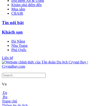
Địa điểm Ăn & Uống
Khám phá điểm đến
Mua sắm
CBAIR
Tin nổi bật
Khách sạn
Đà Nẵng
Nha Trang
Phú Quốc
Liên hệ
Vn
En
Ru
Trang chủ
Thông tin du lịch