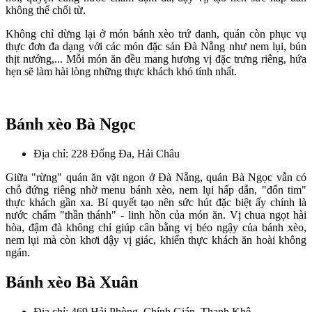
không thể chối từ.
Không chỉ dừng lại ở món bánh xèo trứ danh, quán còn phục vụ
thực đơn đa dạng với các món đặc sản Đà Nẵng như nem lụi, bún
thịt nướng,... Mỗi món ăn đều mang hương vị đặc trưng riêng, hứa
hẹn sẽ làm hài lòng những thực khách khó tính nhất.
Bánh xèo Bà Ngọc
Địa chỉ: 228 Đống Đa, Hải Châu
Giữa "rừng" quán ăn vặt ngon ở Đà Nẵng, quán Bà Ngọc vẫn có
chỗ đứng riêng nhờ menu bánh xèo, nem lụi hấp dẫn, "đốn tim"
thực khách gần xa. Bí quyết tạo nên sức hút đặc biệt ấy chính là
nước chấm "thần thánh" - linh hồn của món ăn. Vị chua ngọt hài
hòa, đậm đà không chỉ giúp cân bằng vị béo ngậy của bánh xèo,
nem lụi mà còn khơi dậy vị giác, khiến thực khách ăn hoài không
ngán.
Bánh xèo Bà Xuân
Địa chỉ: 469 Hải Phòng, Chính Gián, Thanh Khê