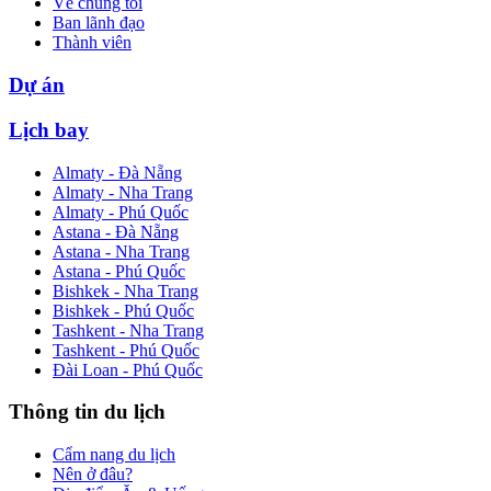
Về chúng tôi
Ban lãnh đạo
Thành viên
Dự án
Lịch bay
Almaty - Đà Nẵng
Almaty - Nha Trang
Almaty - Phú Quốc
Astana - Đà Nẵng
Astana - Nha Trang
Astana - Phú Quốc
Bishkek - Nha Trang
Bishkek - Phú Quốc
Tashkent - Nha Trang
Tashkent - Phú Quốc
Đài Loan - Phú Quốc
Thông tin du lịch
Cẩm nang du lịch
Nên ở đâu?