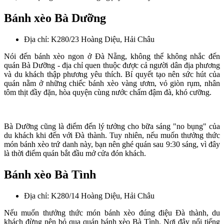
Bánh xèo Bà Dưỡng
Địa chỉ: K280/23 Hoàng Diệu, Hải Châu
Nói đến bánh xèo ngon ở Đà Nẵng, không thể không nhắc đến
quán Bà Dưỡng - địa chỉ quen thuộc được cả người dân địa phương
và du khách thập phương yêu thích. Bí quyết tạo nên sức hút của
quán nằm ở những chiếc bánh xèo vàng ươm, vỏ giòn rụm, nhân
tôm thịt đầy đặn, hòa quyện cùng nước chấm đậm đà, khó cưỡng.
Bà Dưỡng cũng là điểm đến lý tưởng cho bữa sáng "no bụng" của
du khách khi đến với Đà thành. Tuy nhiên, nếu muốn thưởng thức
món bánh xèo trứ danh này, bạn nên ghé quán sau 9:30 sáng, vì đây
là thời điểm quán bắt đầu mở cửa đón khách.
Bánh xèo Bà Tình
Địa chỉ: K280/14 Hoàng Diệu, Hải Châu
Nếu muốn thưởng thức món bánh xèo đúng điệu Đà thành, du
khách đừng nên bỏ qua quán bánh xèo Bà Tình. Nơi đây nổi tiếng