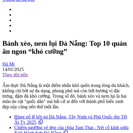
Bánh xèo, nem lụi Đà Nẵng: Top 10 quán
ăn ngon “khó cưỡng”
Hà Mi
14/01/2025
Theo dõi trên
Ẩm thực Đà Nẵng là một điểm nhấn khó quên trong lòng du khách,
không chỉ bởi sự đa dạng, phong phú mà còn bởi hương vị đặc
trưng, đậm đà khó cưỡng. Trong số đó, bánh xèo và nem lụi là hai
món ăn vặt "quốc dân" mà bất cứ ai đến với thành phố biển xinh
đẹp này cũng nên thử một lần.
Bùng nổ lễ hội tại Đà Nẵng, Tây Ninh và Phú Quốc dịp Tết
Ất Tỵ 2025
Chiêm ngưỡng vẻ đẹp của chùa Tam Thai - Nét cổ kính giữa
Ngũ Hành Sơn Đà Nẵng