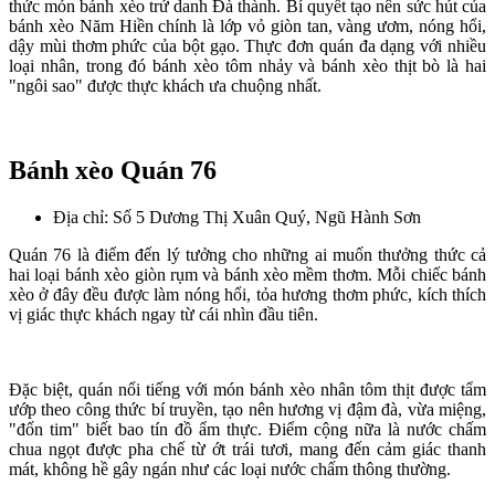
thức món bánh xèo trứ danh Đà thành. Bí quyết tạo nên sức hút của
bánh xèo Năm Hiền chính là lớp vỏ giòn tan, vàng ươm, nóng hổi,
dậy mùi thơm phức của bột gạo. Thực đơn quán đa dạng với nhiều
loại nhân, trong đó bánh xèo tôm nhảy và bánh xèo thịt bò là hai
"ngôi sao" được thực khách ưa chuộng nhất.
Bánh xèo Quán 76
Địa chỉ: Số 5 Dương Thị Xuân Quý, Ngũ Hành Sơn
Quán 76 là điểm đến lý tưởng cho những ai muốn thưởng thức cả
hai loại bánh xèo giòn rụm và bánh xèo mềm thơm. Mỗi chiếc bánh
xèo ở đây đều được làm nóng hổi, tỏa hương thơm phức, kích thích
vị giác thực khách ngay từ cái nhìn đầu tiên.
Đặc biệt, quán nổi tiếng với món bánh xèo nhân tôm thịt được tẩm
ướp theo công thức bí truyền, tạo nên hương vị đậm đà, vừa miệng,
"đốn tim" biết bao tín đồ ẩm thực. Điểm cộng nữa là nước chấm
chua ngọt được pha chế từ ớt trái tươi, mang đến cảm giác thanh
mát, không hề gây ngán như các loại nước chấm thông thường.