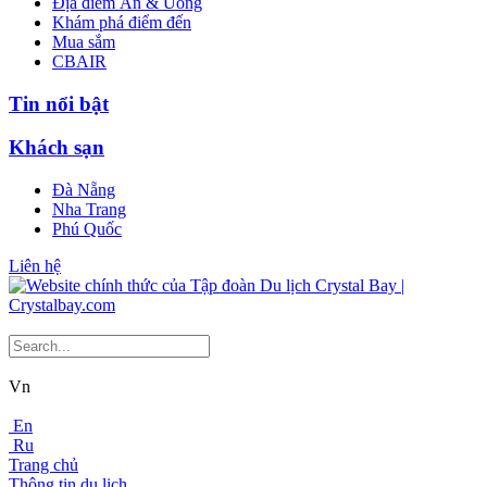
Địa điểm Ăn & Uống
Khám phá điểm đến
Mua sắm
CBAIR
Tin nổi bật
Khách sạn
Đà Nẵng
Nha Trang
Phú Quốc
Liên hệ
Vn
En
Ru
Trang chủ
Thông tin du lịch