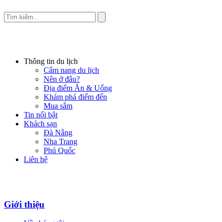
Thông tin du lịch
Cẩm nang du lịch
Nên ở đâu?
Địa điểm Ăn & Uống
Khám phá điểm đến
Mua sắm
Tin nổi bật
Khách sạn
Đà Nẵng
Nha Trang
Phú Quốc
Liên hệ
Giới thiệu