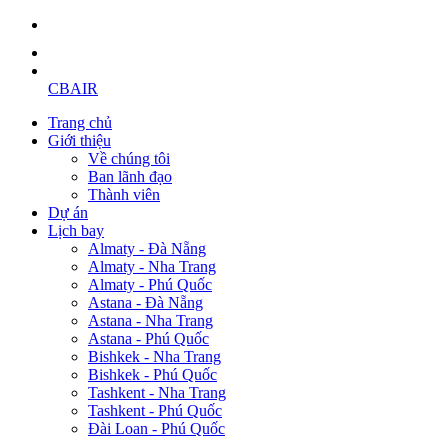
CBAIR
Trang chủ
Giới thiệu
Về chúng tôi
Ban lãnh đạo
Thành viên
Dự án
Lịch bay
Almaty - Đà Nẵng
Almaty - Nha Trang
Almaty - Phú Quốc
Astana - Đà Nẵng
Astana - Nha Trang
Astana - Phú Quốc
Bishkek - Nha Trang
Bishkek - Phú Quốc
Tashkent - Nha Trang
Tashkent - Phú Quốc
Đài Loan - Phú Quốc