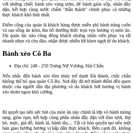
với những chiếc bánh xèo vàng ươm, đế bánh giòn xốp, nhân đầy
đặn, kết hợp cùng nước chấm "thần thánh" chinh phục cả những
thực khách khó tính nhất.
Điểm cộng của quán là khách hàng được miễn phí bánh tráng cuốn
và rau sống ăn kèm, tha hồ thưởng thức trọn vẹn hương vị món ăn.
Dù quán lúc nào cũng đông khách nhưng nhân viên phục vụ rất
nhanh nhẹn và chu đáo, nhận được nhiều lời khen ngợi từ du khách.
Bánh xèo Cô Ba
Địa chỉ: 248 - 250 Trưng Nữ Vương, Hải Châu
Nếu nhắc đến bánh xèo tôm nhảy trứ danh Đà thành, chắc chắn
không thể bỏ qua quán Cô Ba. Nơi đây đã trở thành điểm đến quen
thuộc của người dân địa phương và du khách bởi hương vị bánh
xèo thơm ngon khó cưỡng.
Bí quyết tạo nên sức hút của món ăn này chính là lớp vỏ bánh mỏng
tang, giòn rụm, kết hợp cùng phần nhân đầy đặn với tôm tươi, thịt
bò, mực, giá đỗ, hành lá, hành tây,... Tất cả hòa quyện tạo nên một
bản giao hưởng hương vị hấp dẫn thực khách. Bên cạnh đó, không