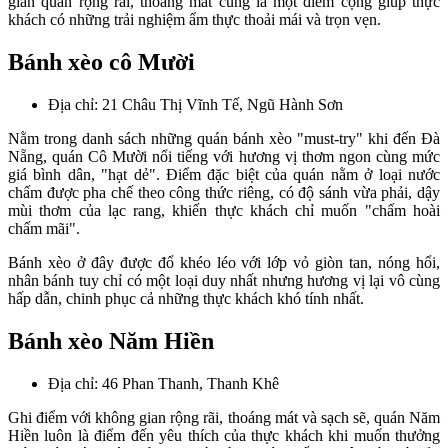
gian quán rộng rãi, thoáng mát cũng là một điểm cộng giúp thực
khách có những trải nghiệm ẩm thực thoải mái và trọn vẹn.
Bánh xèo cô Mười
Địa chỉ: 21 Châu Thị Vĩnh Tế, Ngũ Hành Sơn
Nằm trong danh sách những quán bánh xèo "must-try" khi đến Đà
Nẵng, quán Cô Mười nổi tiếng với hương vị thơm ngon cùng mức
giá bình dân, "hạt dẻ". Điểm đặc biệt của quán nằm ở loại nước
chấm được pha chế theo công thức riêng, có độ sánh vừa phải, dậy
mùi thơm của lạc rang, khiến thực khách chỉ muốn "chấm hoài
chấm mãi".
Bánh xèo ở đây được đổ khéo léo với lớp vỏ giòn tan, nóng hổi,
nhân bánh tuy chỉ có một loại duy nhất nhưng hương vị lại vô cùng
hấp dẫn, chinh phục cả những thực khách khó tính nhất.
Bánh xèo Năm Hiền
Địa chỉ: 46 Phan Thanh, Thanh Khê
Ghi điểm với không gian rộng rãi, thoáng mát và sạch sẽ, quán Năm
Hiền luôn là điểm đến yêu thích của thực khách khi muốn thưởng