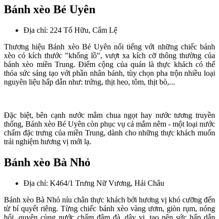
Bánh xèo Bé Uyên
Địa chỉ: 224 Tố Hữu, Cẩm Lệ
Thương hiệu Bánh xèo Bé Uyên nổi tiếng với những chiếc bánh
xèo có kích thước "khổng lồ", vượt xa kích cỡ thông thường của
bánh xèo miền Trung. Điểm cộng của quán là thực khách có thể
thỏa sức sáng tạo với phần nhân bánh, tùy chọn pha trộn nhiều loại
nguyên liệu hấp dẫn như: trứng, thịt heo, tôm, thịt bò,...
Đặc biệt, bên cạnh nước mắm chua ngọt hay nước tương truyền
thống, Bánh xèo Bé Uyên còn phục vụ cả mắm nêm - một loại nước
chấm đặc trưng của miền Trung, dành cho những thực khách muốn
trải nghiệm hương vị mới lạ.
Bánh xèo Bà Nhỏ
Địa chỉ: K464/1 Trưng Nữ Vương, Hải Châu
Bánh xèo Bà Nhỏ níu chân thực khách bởi hương vị khó cưỡng đến
từ bí quyết riêng. Từng chiếc bánh xèo vàng ươm, giòn rụm, nóng
hổi, quyện cùng nước chấm đậm đà, dậy vị, tạo nên sức hấp dẫn