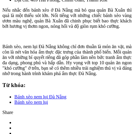
Nếu nhắc đến bánh xèo ở Đà Nẵng mà bỏ qua quán Bà Xuân thì
quả là một thiếu sót lớn. Nổi tiếng với những chiếc bánh xèo vàng
ươm màu nghệ, quán Bà Xuân đã chinh phục biết bao thực khách
bởi hương vị thơm ngon, nóng hổi và độ giòn rụm khó cưỡng.
Bánh xèo, nem lụi Đà Nẵng không chỉ đơn thuần là món ăn vặt, mà
còn là nét văn hóa ẩm thực đặc trưng của thành phố biển. Mỗi quán
ăn với những bí quyết riêng đã góp phần làm nên bức tranh ẩm thực
đa dạng, phong phú và hấp dẫn. Hy vọng với top 10 quán ăn ngon
"khó cưỡng" ở trên, bạn sẽ có thêm nhiều trải nghiệm thú vị và đáng
nhớ trong hành trình khám phá ẩm thực Đà Nẵng.
Từ khóa:
Bánh xèo nem lụi Đà Nẵng
Bánh xèo nem lụi
Share