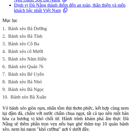
Định vị Đà Nẵng thành điểm đến an toàn, thân thiện và mến
khách bậc nhất Việt Nam
Mục lục
1.
Bánh xèo Bà Dưỡng
2.
Bánh xèo Bà Tình
3.
Bánh xèo Cô Ba
4.
Bánh xèo cô Mười
5.
Bánh xèo Năm Hiền
6.
Bánh xèo Quán 76
7.
Bánh xèo Bé Uyên
8.
Bánh xèo Bà Nhỏ
9.
Bánh xèo Bà Ngọc
10.
Bánh xèo Bà Xuân
Vỏ bánh xèo giòn rụm, nhân tôm thịt thơm phức, kết hợp cùng nem
lụi đậm đà, chấm với nước chấm chua ngọt, tất cả tạo nên một bản
hòa ca hương vị khó chối từ. Hành trình khám phá ẩm thực Đà
Nẵng sẽ thêm phần trọn vẹn nếu bạn ghé thăm top 10 quán bánh
xèo, nem lụi ngon "khó cưỡng" gợi ý dưới đây.