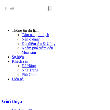
Thông tin du lịch
Cẩm nang du lịch
Nên ở đâu?
Địa điểm Ăn & Uống
Khám phá điểm đến
Mua sắm
Sự kiện
Khách sạn
Đà Nẵng
Nha Trang
Phú Quốc
Liên hệ
Giới thiệu