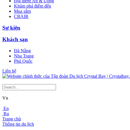
Địa điểm Ăn & Uống
Khám phá điểm đến
Mua sắm
CBAIR
Sự kiện
Khách sạn
Đà Nẵng
Nha Trang
Phú Quốc
Liên hệ
Vn
En
Ru
Trang chủ
Thông tin du lịch