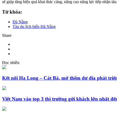
sẽ giúp tăng hiệu quả khai thác cảng, nâng cao năng lực tiếp nhận tàu
Từ khóa:
Đà Nẵng
Tàu du lịch biển Đà Nẵng
Share
Đọc nhiều
Kết nối Hạ Long – Cát Bà, mở thêm dư địa phát triển
Việt Nam vào top 3 thị trường gửi khách lớn nhất 