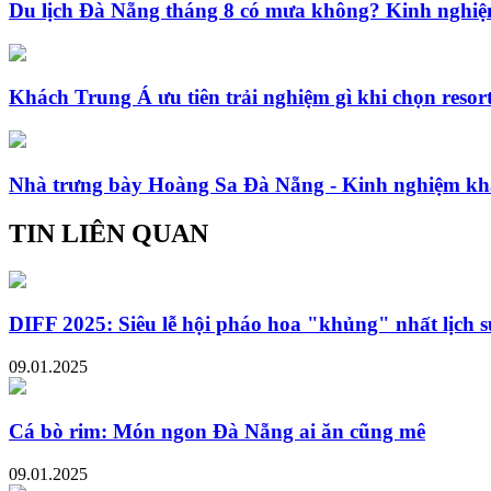
Du lịch Đà Nẵng tháng 8 có mưa không? Kinh nghiệm
Khách Trung Á ưu tiên trải nghiệm gì khi chọn resor
Nhà trưng bày Hoàng Sa Đà Nẵng - Kinh nghiệm kh
TIN LIÊN QUAN
DIFF 2025: Siêu lễ hội pháo hoa "khủng" nhất lịch 
09.01.2025
Cá bò rim: Món ngon Đà Nẵng ai ăn cũng mê
09.01.2025