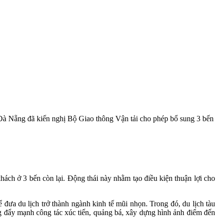
 Đà Nẵng đã kiến nghị Bộ Giao thông Vận tải cho phép bổ sung 3 bến
h ở 3 bến còn lại. Động thái này nhằm tạo điều kiện thuận lợi cho
a du lịch trở thành ngành kinh tế mũi nhọn. Trong đó, du lịch tàu
g đẩy mạnh công tác xúc tiến, quảng bá, xây dựng hình ảnh điểm đến