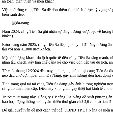
an toàn, thân thiện và mến khách.
Việc mở rộng cảng Tiên Sa để đón thêm tàu khách được kỳ vọng sẽ gó
biển xinh đẹp.
Năm 2024, cảng Tiên Sa ghi nhận sự tăng trưởng vượt bậc về lượng k
khách).
Bước sang năm 2025, cảng Tiên Sa tiếp tục duy trì đà tăng trưởng ấn
tàu với hơn 41.000 lượt khách.
Mặc dù lượng khách du lịch quốc tế đến cảng Tiên Sa tăng mạnh, nh
nhận tàu khách, gây hạn chế đáng kể cho việc đón tiếp tàu du lịch, ả
Từ cuối tháng 12/2024 đến nay, tình trạng quá tải tại cảng Tiên Sa di
neo đậu chờ đợi ngoài vịnh Đà Nẵng, gây ảnh hưởng đến hoạt động vậ
Tình trạng quá tải tại cảng Tiên Sa đang gây ảnh hưởng nghiêm trọ
cảng do thiếu bến cập. Điều này không chỉ gây thiệt hại kinh tế ch
Trước thực trạng này, Công ty CP cảng Đà Nẵng đề xuất phương án tạ
bảo hoạt động thông suốt, giảm thiểu thời gian chờ đợi cho các tàu đa
Để giải quyết vấn đề một cách triệt để, UBND TP.Đà Nẵng đã kiến n