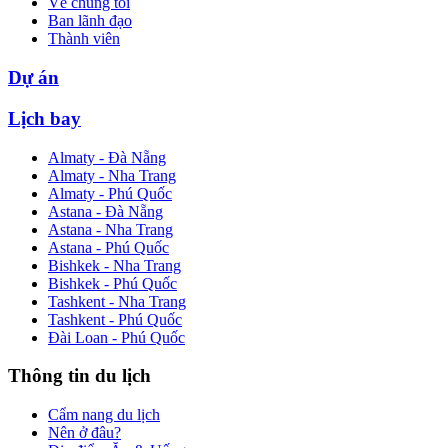
Về chúng tôi
Ban lãnh đạo
Thành viên
Dự án
Lịch bay
Almaty - Đà Nẵng
Almaty - Nha Trang
Almaty - Phú Quốc
Astana - Đà Nẵng
Astana - Nha Trang
Astana - Phú Quốc
Bishkek - Nha Trang
Bishkek - Phú Quốc
Tashkent - Nha Trang
Tashkent - Phú Quốc
Đài Loan - Phú Quốc
Thông tin du lịch
Cẩm nang du lịch
Nên ở đâu?