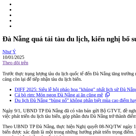
Đà Nẵng quá tải tàu du lịch, kiến nghị bổ s
Như Ý
10/01/2025
Theo dõi trên
Trước thực trạng lượng tàu du lịch quốc tế đến Đà Nẵng tăng trưởn
cảng còn lại để tiếp nhận tàu du lịch biển.
DIFF 2025: Siêu lễ hội pháo hoa "khủng" nhất lịch sử Đà Nẵng
Cá bò rim: Món ngon Đà Nẵng ai ăn cũng mê
Du lịch Đà Nẵng “bùng nổ” không phân biệt mùa cao điểm ha
Ngày 9/1, UBND TP Đà Nẵng đã có văn bản gửi Bộ GTVT, đề nghị thá
việc phát triển du lịch tàu biển, góp phần đưa Đà Nẵng trở thành điể
Theo UBND TP Đà Nẵng, thực hiện Nghị quyết 08-NQ/TW ngày 16/1/20
biển được xác định là một trong những hướng phát triển trọng điểm