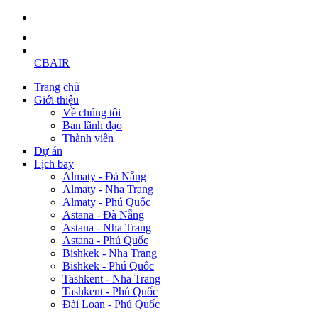
CBAIR
Trang chủ
Giới thiệu
Về chúng tôi
Ban lãnh đạo
Thành viên
Dự án
Lịch bay
Almaty - Đà Nẵng
Almaty - Nha Trang
Almaty - Phú Quốc
Astana - Đà Nẵng
Astana - Nha Trang
Astana - Phú Quốc
Bishkek - Nha Trang
Bishkek - Phú Quốc
Tashkent - Nha Trang
Tashkent - Phú Quốc
Đài Loan - Phú Quốc