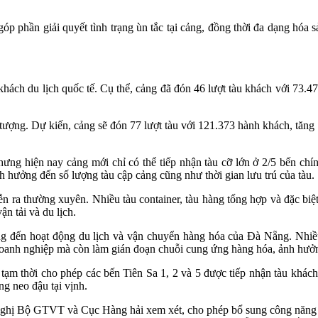
p phần giải quyết tình trạng ùn tắc tại cảng, đồng thời đa dạng hóa 
hách du lịch quốc tế. Cụ thể, cảng đã đón 46 lượt tàu khách với 73.47
 tượng. Dự kiến, cảng sẽ đón 77 lượt tàu với 121.373 hành khách, tăng
ưng hiện nay cảng mới chỉ có thể tiếp nhận tàu cỡ lớn ở 2/5 bến chín
nh hưởng đến số lượng tàu cập cảng cũng như thời gian lưu trú của tàu.
ễn ra thường xuyên. Nhiều tàu container, tàu hàng tổng hợp và đặc biệt
n tải và du lịch.
ng đến hoạt động du lịch và vận chuyển hàng hóa của Đà Nẵng. Nhiều 
o doanh nghiệp mà còn làm gián đoạn chuỗi cung ứng hàng hóa, ảnh hưởn
m thời cho phép các bến Tiên Sa 1, 2 và 5 được tiếp nhận tàu khách.
ng neo đậu tại vịnh.
ghị Bộ GTVT và Cục Hàng hải xem xét, cho phép bổ sung công năng tiế