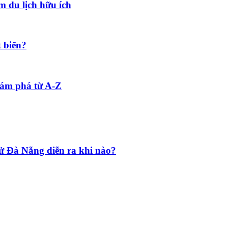
 du lịch hữu ích
t biển?
ám phá từ A-Z
sử Đà Nẵng diễn ra khi nào?