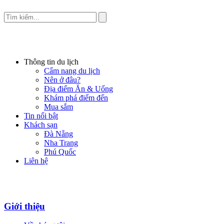
Thông tin du lịch
Cẩm nang du lịch
Nên ở đâu?
Địa điểm Ăn & Uống
Khám phá điểm đến
Mua sắm
Tin nổi bật
Khách sạn
Đà Nẵng
Nha Trang
Phú Quốc
Liên hệ
Giới thiệu