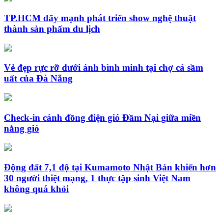
TP.HCM đẩy mạnh phát triển show nghệ thuật
thành sản phẩm du lịch
Vẻ đẹp rực rỡ dưới ánh bình minh tại chợ cá sầm
uất của Đà Nẵng
Check-in cánh đồng điện gió Đầm Nại giữa miền
nắng gió
Động đất 7,1 độ tại Kumamoto Nhật Bản khiến hơn
30 người thiệt mạng, 1 thực tập sinh Việt Nam
không quá khỏi