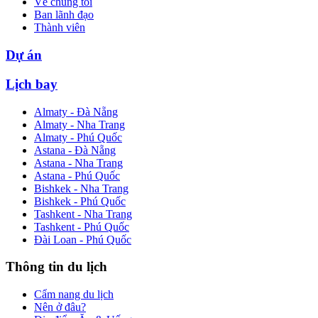
Về chúng tôi
Ban lãnh đạo
Thành viên
Dự án
Lịch bay
Almaty - Đà Nẵng
Almaty - Nha Trang
Almaty - Phú Quốc
Astana - Đà Nẵng
Astana - Nha Trang
Astana - Phú Quốc
Bishkek - Nha Trang
Bishkek - Phú Quốc
Tashkent - Nha Trang
Tashkent - Phú Quốc
Đài Loan - Phú Quốc
Thông tin du lịch
Cẩm nang du lịch
Nên ở đâu?