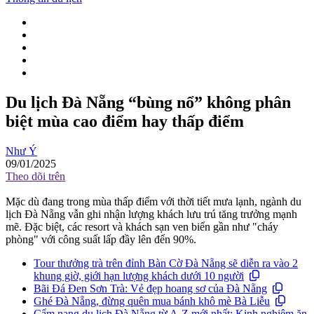
Du lịch Đà Nẵng “bùng nổ” không phân
biệt mùa cao điểm hay thấp điểm
Như Ý
09/01/2025
Theo dõi trên
Mặc dù đang trong mùa thấp điểm với thời tiết mưa lạnh, ngành du
lịch Đà Nẵng vẫn ghi nhận lượng khách lưu trú tăng trưởng mạnh
mẽ. Đặc biệt, các resort và khách sạn ven biển gần như "cháy
phòng" với công suất lấp đầy lên đến 90%.
Tour thưởng trà trên đỉnh Bàn Cờ Đà Nẵng sẽ diễn ra vào 2
khung giờ, giới hạn lượng khách dưới 10 người
Bãi Đá Đen Sơn Trà: Vẻ đẹp hoang sơ của Đà Nẵng
Ghé Đà Nẵng, đừng quên mua bánh khô mè Bà Liễu
Cẩm nang du lịch Đà Nẵng từ A-Z mới nhất: Kinh nghiệm ăn