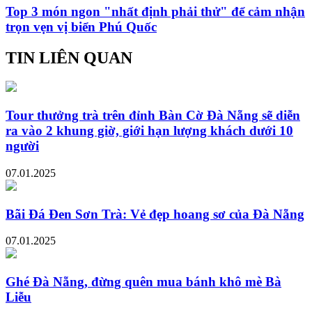
Top 3 món ngon "nhất định phải thử" để cảm nhận
trọn vẹn vị biển Phú Quốc
TIN LIÊN QUAN
Tour thưởng trà trên đỉnh Bàn Cờ Đà Nẵng sẽ diễn
ra vào 2 khung giờ, giới hạn lượng khách dưới 10
người
07.01.2025
Bãi Đá Đen Sơn Trà: Vẻ đẹp hoang sơ của Đà Nẵng
07.01.2025
Ghé Đà Nẵng, đừng quên mua bánh khô mè Bà
Liễu