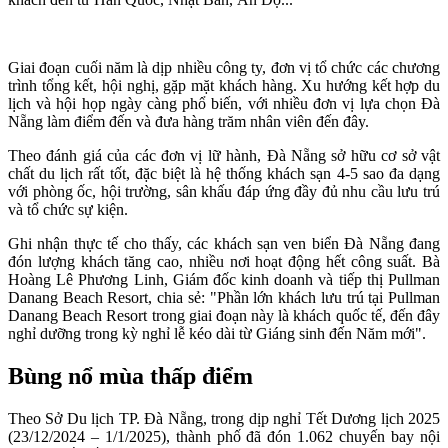
Giai đoạn cuối năm là dịp nhiều công ty, đơn vị tổ chức các chương
trình tổng kết, hội nghị, gặp mặt khách hàng. Xu hướng kết hợp du
lịch và hội họp ngày càng phổ biến, với nhiều đơn vị lựa chọn Đà
Nẵng làm điểm đến và đưa hàng trăm nhân viên đến đây.
Theo đánh giá của các đơn vị lữ hành, Đà Nẵng sở hữu cơ sở vật
chất du lịch rất tốt, đặc biệt là hệ thống khách sạn 4-5 sao đa dạng
với phòng ốc, hội trường, sân khấu đáp ứng đầy đủ nhu cầu lưu trú
và tổ chức sự kiện.
Ghi nhận thực tế cho thấy, các khách sạn ven biển Đà Nẵng đang
đón lượng khách tăng cao, nhiều nơi hoạt động hết công suất. Bà
Hoàng Lê Phương Linh, Giám đốc kinh doanh và tiếp thị Pullman
Danang Beach Resort, chia sẻ: "Phần lớn khách lưu trú tại Pullman
Danang Beach Resort trong giai đoạn này là khách quốc tế, đến đây
nghỉ dưỡng trong kỳ nghỉ lễ kéo dài từ Giáng sinh đến Năm mới".
Bùng nổ mùa thấp điểm
Theo Sở Du lịch TP. Đà Nẵng, trong dịp nghỉ Tết Dương lịch 2025
(23/12/2024 – 1/1/2025), thành phố đã đón 1.062 chuyến bay nội