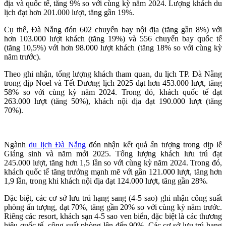
địa và quốc tế, tăng 9% so với cùng kỳ năm 2024. Lượng khách du
lịch đạt hơn 201.000 lượt, tăng gần 19%.
Cụ thể, Đà Nẵng đón 602 chuyến bay nội địa (tăng gần 8%) với
hơn 103.000 lượt khách (tăng 19%) và 556 chuyến bay quốc tế
(tăng 10,5%) với hơn 98.000 lượt khách (tăng 18% so với cùng kỳ
năm trước).
Theo ghi nhận, tổng lượng khách tham quan, du lịch TP. Đà Nẵng
trong dịp Noel và Tết Dương lịch 2025 đạt hơn 453.000 lượt, tăng
58% so với cùng kỳ năm 2024. Trong đó, khách quốc tế đạt
263.000 lượt (tăng 50%), khách nội địa đạt 190.000 lượt (tăng
70%).
Ngành
du lịch Đà Nẵng
đón nhận kết quả ấn tượng trong dịp lễ
Giáng sinh và năm mới 2025. Tổng lượng khách lưu trú đạt
245.000 lượt, tăng hơn 1,5 lần so với cùng kỳ năm 2024. Trong đó,
khách quốc tế tăng trưởng mạnh mẽ với gần 121.000 lượt, tăng hơn
1,9 lần, trong khi khách nội địa đạt 124.000 lượt, tăng gần 28%.
Đặc biệt, các cơ sở lưu trú hạng sang (4-5 sao) ghi nhận công suất
phòng ấn tượng, đạt 70%, tăng gần 20% so với cùng kỳ năm trước.
Riêng các resort, khách sạn 4-5 sao ven biển, đặc biệt là các thương
hiệu quốc tế, công suất phòng lên đến 90%. Các cơ sở lưu trú hạng