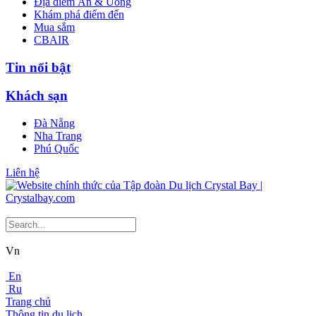
Địa điểm Ăn & Uống
Khám phá điểm đến
Mua sắm
CBAIR
Tin nổi bật
Khách sạn
Đà Nẵng
Nha Trang
Phú Quốc
Liên hệ
Vn
En
Ru
Trang chủ
Thông tin du lịch