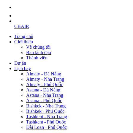
CBAIR
Trang chủ
Giới thiệu
Về chúng tôi
Ban lãnh đạo
Thành viên
Dự án
Lịch bay
Almaty - Đà Nẵng
Almaty - Nha Trang
Almaty - Phú Quốc
Astana - Đà Nẵng
Astana - Nha Trang
Astana - Phú Quốc
Bishkek - Nha Trang
Bishkek - Phú Quốc
Tashkent - Nha Trang
Tashkent - Phú Quốc
Đài Loan - Phú Quốc