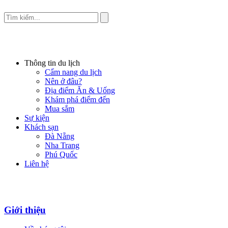
Thông tin du lịch
Cẩm nang du lịch
Nên ở đâu?
Địa điểm Ăn & Uống
Khám phá điểm đến
Mua sắm
Sự kiện
Khách sạn
Đà Nẵng
Nha Trang
Phú Quốc
Liên hệ
Giới thiệu