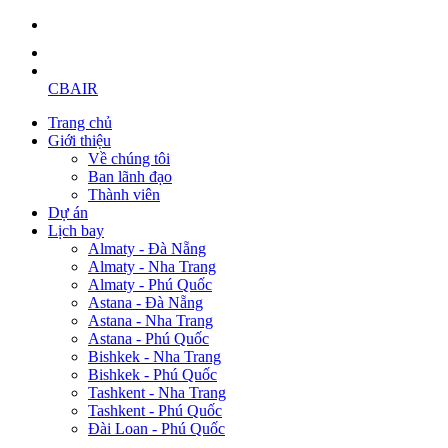
CBAIR
Trang chủ
Giới thiệu
Về chúng tôi
Ban lãnh đạo
Thành viên
Dự án
Lịch bay
Almaty - Đà Nẵng
Almaty - Nha Trang
Almaty - Phú Quốc
Astana - Đà Nẵng
Astana - Nha Trang
Astana - Phú Quốc
Bishkek - Nha Trang
Bishkek - Phú Quốc
Tashkent - Nha Trang
Tashkent - Phú Quốc
Đài Loan - Phú Quốc