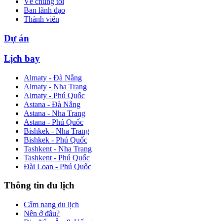
Về chúng tôi
Ban lãnh đạo
Thành viên
Dự án
Lịch bay
Almaty - Đà Nẵng
Almaty - Nha Trang
Almaty - Phú Quốc
Astana - Đà Nẵng
Astana - Nha Trang
Astana - Phú Quốc
Bishkek - Nha Trang
Bishkek - Phú Quốc
Tashkent - Nha Trang
Tashkent - Phú Quốc
Đài Loan - Phú Quốc
Thông tin du lịch
Cẩm nang du lịch
Nên ở đâu?