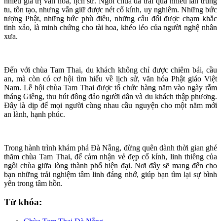
nhiều giá trị văn hóa, lịch sử. Ngôi chùa đã trải qua nhiều lần trùng
tu, tôn tạo, nhưng vẫn giữ được nét cổ kính, uy nghiêm. Những bức
tượng Phật, những bức phù điêu, những câu đối được chạm khắc
tinh xảo, là minh chứng cho tài hoa, khéo léo của người nghệ nhân
xưa.
Đến với chùa Tam Thai, du khách không chỉ được chiêm bái, cầu
an, mà còn có cơ hội tìm hiểu về lịch sử, văn hóa Phật giáo Việt
Nam. Lễ hội chùa Tam Thai được tổ chức hàng năm vào ngày rằm
tháng Giêng, thu hút đông đảo người dân và du khách thập phương.
Đây là dịp để mọi người cùng nhau cầu nguyện cho một năm mới
an lành, hạnh phúc.
Trong hành trình khám phá Đà Nẵng, đừng quên dành thời gian ghé
thăm chùa Tam Thai, để cảm nhận vẻ đẹp cổ kính, linh thiêng của
ngôi chùa giữa lòng thành phố hiện đại. Nơi đây sẽ mang đến cho
bạn những trải nghiệm tâm linh đáng nhớ, giúp bạn tìm lại sự bình
yên trong tâm hồn.
Từ khóa: