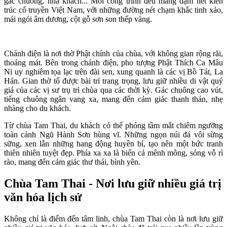
gác chuông, nhà khách... Mỗi công trình đều mang đậm nét kiến
trúc cổ truyền Việt Nam, với những đường nét chạm khắc tinh xảo,
mái ngói âm dương, cột gỗ sơn son thếp vàng.
Chánh điện là nơi thờ Phật chính của chùa, với không gian rộng rãi,
thoáng mát. Bên trong chánh điện, pho tượng Phật Thích Ca Mâu
Ni uy nghiêm tọa lạc trên đài sen, xung quanh là các vị Bồ Tát, La
Hán. Gian thờ tổ được bài trí trang trọng, lưu giữ nhiều di vật quý
giá của các vị sư trụ trì chùa qua các thời kỳ. Gác chuông cao vút,
tiếng chuông ngân vang xa, mang đến cảm giác thanh thản, nhẹ
nhàng cho du khách.
Từ chùa Tam Thai, du khách có thể phóng tầm mắt chiêm ngưỡng
toàn cảnh Ngũ Hành Sơn hùng vĩ. Những ngọn núi đá vôi sừng
sững, xen lẫn những hang động huyền bí, tạo nên một bức tranh
thiên nhiên tuyệt đẹp. Phía xa xa là biển cả mênh mông, sóng vỗ rì
rào, mang đến cảm giác thư thái, bình yên.
Chùa Tam Thai - Nơi lưu giữ nhiều giá trị
văn hóa lịch sử
Không chỉ là điểm đến tâm linh, chùa Tam Thai còn là nơi lưu giữ