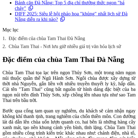
Bánh căn Đà Nẵng: Top 5 địa chỉ thưởng thức ngon "bá
cháy"
DIFF 2025: Siêu lễ hội pháo hoa "khủng" nhất lịch sử Đà
Nẵng diễn ra khi nào?
Mục lục
1.
Đặc điểm của chùa Tam Thai Đà Nẵng
2.
Chùa Tam Thai - Nơi lưu giữ nhiều giá trị văn hóa lịch sử
Đặc điểm của chùa Tam Thai Đà Nẵng
Chùa Tam Thai tọa lạc trên ngọn Thủy Sơn, một trong năm ngọn
núi thuộc quần thể Ngũ Hành Sơn. Ngôi chùa được xây dựng từ
thời nhà Nguyễn, gắn liền với nhiều truyền thuyết ly kỳ, hấp dẫn.
Cái tên "Tam Thai" cũng bắt nguồn từ hình dáng đặc biệt của ba
ngọn núi trên đỉnh Thủy Sơn, xếp chồng lên nhau tựa như sao Tam
Thai trên bầu trời.
Bước qua cổng tam quan uy nghiêm, du khách sẽ cảm nhận ngay
không khí thanh tịnh, trang nghiêm của chốn thiền môn. Con đường
lát đá dẫn lên chùa uốn lượn quanh co, hai bên là những hàng cây
xanh mát, tạo nên khung cảnh yên bình, tĩnh lặng. Chùa Tam Thai
gồm nhiều công trình kiến trúc khác nhau như: chánh điện, nhà tổ,