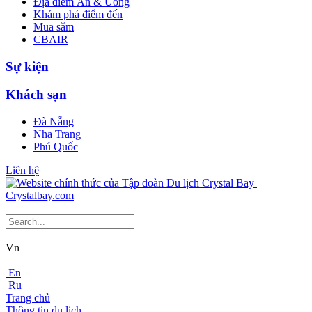
Địa điểm Ăn & Uống
Khám phá điểm đến
Mua sắm
CBAIR
Sự kiện
Khách sạn
Đà Nẵng
Nha Trang
Phú Quốc
Liên hệ
Vn
En
Ru
Trang chủ
Thông tin du lịch