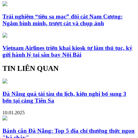
Trải nghiệm “tiểu sa mạc” đồi cát Nam Cương:
Ngắm bình minh, trượt cát và chụp ảnh
Vietnam Airlines triển khai kiosk tự làm thủ tục, ký
gửi hành lý tại sân bay Nội Bài
TIN LIÊN QUAN
Đà Nẵng quá tải tàu du lịch, kiến nghị bổ sung 3
bến tại cảng Tiên Sa
10.01.2025
Bánh căn Đà Nẵng: Top 5 địa chỉ thưởng thức ngon
"bá cháy"