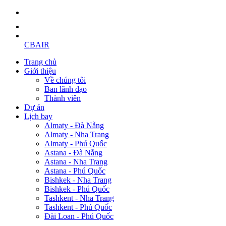
CBAIR
Trang chủ
Giới thiệu
Về chúng tôi
Ban lãnh đạo
Thành viên
Dự án
Lịch bay
Almaty - Đà Nẵng
Almaty - Nha Trang
Almaty - Phú Quốc
Astana - Đà Nẵng
Astana - Nha Trang
Astana - Phú Quốc
Bishkek - Nha Trang
Bishkek - Phú Quốc
Tashkent - Nha Trang
Tashkent - Phú Quốc
Đài Loan - Phú Quốc