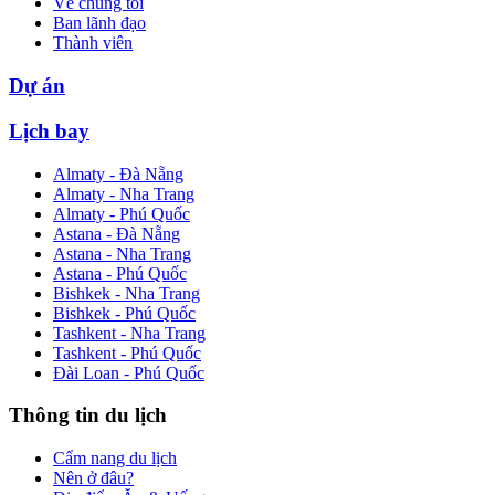
Về chúng tôi
Ban lãnh đạo
Thành viên
Dự án
Lịch bay
Almaty - Đà Nẵng
Almaty - Nha Trang
Almaty - Phú Quốc
Astana - Đà Nẵng
Astana - Nha Trang
Astana - Phú Quốc
Bishkek - Nha Trang
Bishkek - Phú Quốc
Tashkent - Nha Trang
Tashkent - Phú Quốc
Đài Loan - Phú Quốc
Thông tin du lịch
Cẩm nang du lịch
Nên ở đâu?