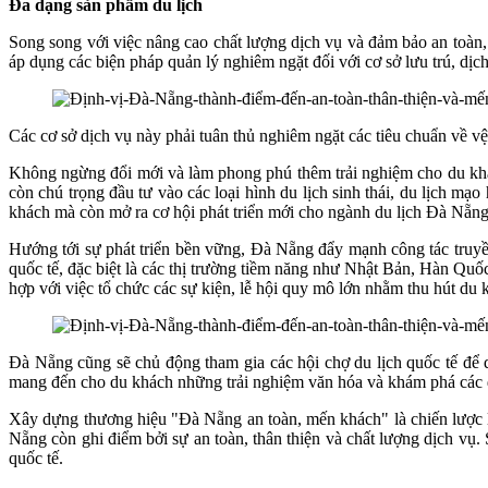
Đa dạng sản phẩm du lịch
Song song với việc nâng cao chất lượng dịch vụ và đảm bảo an toàn,
áp dụng các biện pháp quản lý nghiêm ngặt đối với cơ sở lưu trú, dịc
Các cơ sở dịch vụ này phải tuân thủ nghiêm ngặt các tiêu chuẩn về v
Không ngừng đổi mới và làm phong phú thêm trải nghiệm cho du khác
còn chú trọng đầu tư vào các loại hình du lịch sinh thái, du lịch m
khách mà còn mở ra cơ hội phát triển mới cho ngành du lịch Đà Nẵng
Hướng tới sự phát triển bền vững, Đà Nẵng đẩy mạnh công tác truyền
quốc tế, đặc biệt là các thị trường tiềm năng như Nhật Bản, Hàn Qu
hợp với việc tổ chức các sự kiện, lễ hội quy mô lớn nhằm thu hút du 
Đà Nẵng cũng sẽ chủ động tham gia các hội chợ du lịch quốc tế để q
mang đến cho du khách những trải nghiệm văn hóa và khám phá các
Xây dựng thương hiệu "Đà Nẵng an toàn, mến khách" là chiến lược l
Nẵng còn ghi điểm bởi sự an toàn, thân thiện và chất lượng dịch vụ.
quốc tế.