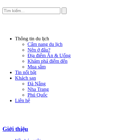
Thông tin du lịch
Cẩm nang du lịch
Nên ở đâu?
Địa điểm Ăn & Uống
Khám phá điểm đến
Mua sắm
Tin nổi bật
Khách sạn
Đà Nẵng
Nha Trang
Phú Quốc
Liên hệ
Giới thiệu