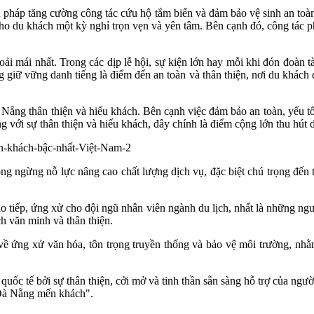
n pháp tăng cường công tác cứu hộ tắm biển và đảm bảo vệ sinh an toà
cho du khách một kỳ nghỉ trọn vẹn và yên tâm. Bên cạnh đó, công tác
i mái nhất. Trong các dịp lễ hội, sự kiện lớn hay mỗi khi đón đoàn tà
iữ vững danh tiếng là điểm đến an toàn và thân thiện, nơi du khách c
Nẵng thân thiện và hiếu khách. Bên cạnh việc đảm bảo an toàn, yếu tố
ới sự thân thiện và hiếu khách, đây chính là điểm cộng lớn thu hút 
ng ngừng nỗ lực nâng cao chất lượng dịch vụ, đặc biệt chú trọng đến 
o tiếp, ứng xử cho đội ngũ nhân viên ngành du lịch, nhất là những ng
h văn minh và thân thiện.
n về ứng xử văn hóa, tôn trọng truyền thống và bảo vệ môi trường, n
ốc tế bởi sự thân thiện, cởi mở và tinh thần sẵn sàng hỗ trợ của ngườ
"Đà Nẵng mến khách".