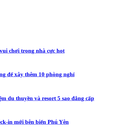
vui chơi trong nhà cực hot
ồng để xây thêm 10 phòng nghỉ
ệm du thuyền và resort 5 sao đẳng cấp
ck-in mới bên biển Phú Yên