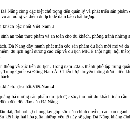
 Đà Nẵng cũng đặc biệt chú trọng đến quản lý và phát triển sản phẩm d
h vụ ăn uống và điểm du lịch để đảm bảo chất lượng.
ệ sinh an toàn thực phẩm và an toàn cho du khách, phòng tránh những 
h, Đà Nẵng đẩy mạnh phát triển các sản phẩm du lịch mới mẻ và đa d
ạo hiểm, du lịch nghỉ dưỡng cao cấp và du lịch MICE (hội nghị, hội th
.
 thông và xúc tiến du lịch. Trong năm 2025, thành phố tập trung quả
ốc, Trung Quốc và Đông Nam Á. Chiến lược truyền thông được triển kh
khách.
uảng bá những sản phẩm du lịch đặc sắc, thu hút du khách toàn cầu. Đâ
 điểm đến độc đáo của Đà Nẵng.
âu dài, đòi hỏi sự chung tay góp sức của chính quyền, các ban ngành 
 Sự kết hợp hài hòa giữa những yếu tố này sẽ giúp Đà Nẵng khẳng định