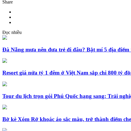
Share
Đọc nhiều
Đà Nẵng mưa nên đưa trẻ đi đâu? Bật mí 5 địa điểm 
Resort giá nửa tỷ 1 đêm ở Việt Nam sắp chi 800 tỷ đ
Tour du lịch trọn gói Phú Quốc hạng sang: Trải nghi
Bờ kè Xóm Rớ khoác áo sắc màu, trở thành điểm che