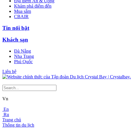
Địa điểm Ăn & Uống
Khám phá điểm đến
Mua sắm
CBAIR
Tin nổi bật
Khách sạn
Đà Nẵng
Nha Trang
Phú Quốc
Liên hệ
Vn
En
Ru
Trang chủ
Thông tin du lịch