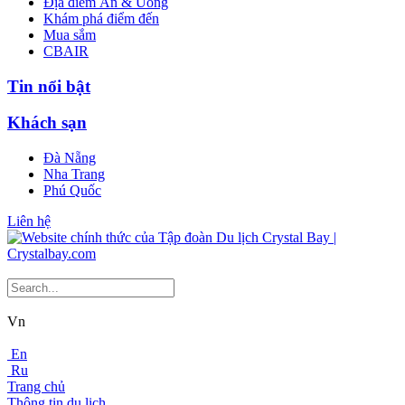
Địa điểm Ăn & Uống
Khám phá điểm đến
Mua sắm
CBAIR
Tin nổi bật
Khách sạn
Đà Nẵng
Nha Trang
Phú Quốc
Liên hệ
Vn
En
Ru
Trang chủ
Thông tin du lịch