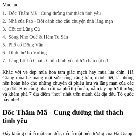
Mục lục
1.
Dốc Thẩm Mã - Cung đường thử thách tình yêu
2.
Nhà của Pao - Bối cảnh cho câu chuyện tình lãng mạn
3.
Cột cờ Lũng Cú
4.
Sông Nho Quế & Hẻm Tu Sản
5.
Phố cổ Đồng Văn
6.
Dinh thự họ Vương
7.
Làng Lô Lô Chải - Chốn bình yên dưới chân cột cờ
Khác với vẻ đẹp mùa hoa tam giác mạch hay mùa lúa chín, Hà
Giang mùa hè mang một sức sống căng tràn, mãnh liệt, là phông
nền hoàn hảo cho những chuyến đi phiêu lưu và lãng mạn của các
cặp đôi. Hãy cùng nhau rời xa phố thị ồn ào, nắm tay người thương
và khám phá 7 địa điểm “hot” nhất trên mảnh đất địa đầu Tổ quốc
này nhé!
Dốc Thẩm Mã - Cung đường thử thách
tình yêu
Đây không chỉ là một con dốc, mà là một biểu tượng của Hà Giang.