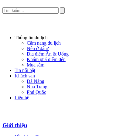
Thông tin du lịch
Cẩm nang du lịch
Nên ở đâu?
Địa điểm Ăn & Uống
Khám phá điểm đến
Mua sắm
Tin nổi bật
Khách sạn
Đà Nẵng
Nha Trang
Phú Quốc
Liên hệ
Giới thiệu