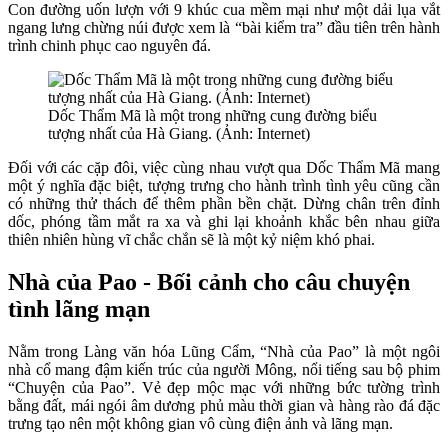
Con đường uốn lượn với 9 khúc cua mềm mại như một dải lụa vắt
ngang lưng chừng núi được xem là “bài kiểm tra” đầu tiên trên hành
trình chinh phục cao nguyên đá.
Dốc Thẩm Mã là một trong những cung đường biểu
tượng nhất của Hà Giang. (Ảnh: Internet)
Đối với các cặp đôi, việc cùng nhau vượt qua Dốc Thẩm Mã mang
một ý nghĩa đặc biệt, tượng trưng cho hành trình tình yêu cũng cần
có những thử thách để thêm phần bền chặt. Dừng chân trên đỉnh
dốc, phóng tầm mắt ra xa và ghi lại khoảnh khắc bên nhau giữa
thiên nhiên hùng vĩ chắc chắn sẽ là một kỷ niệm khó phai.
Nhà của Pao - Bối cảnh cho câu chuyện
tình lãng mạn
Nằm trong Làng văn hóa Lũng Cẩm, “Nhà của Pao” là một ngôi
nhà cổ mang đậm kiến trúc của người Mông, nổi tiếng sau bộ phim
“Chuyện của Pao”. Vẻ đẹp mộc mạc với những bức tường trình
bằng đất, mái ngói âm dương phủ màu thời gian và hàng rào đá đặc
trưng tạo nên một không gian vô cùng điện ảnh và lãng mạn.