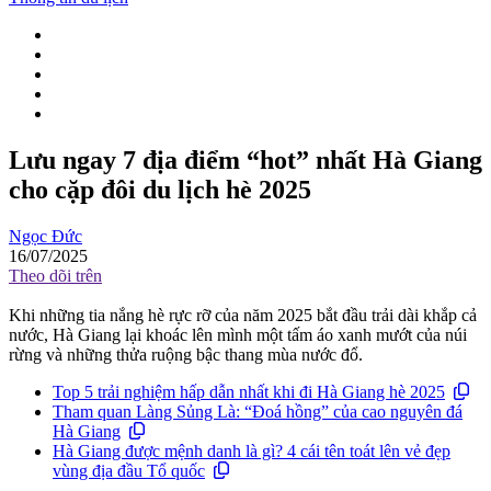
Lưu ngay 7 địa điểm “hot” nhất Hà Giang
cho cặp đôi du lịch hè 2025
Ngọc Đức
16/07/2025
Theo dõi trên
Khi những tia nắng hè rực rỡ của năm 2025 bắt đầu trải dài khắp cả
nước, Hà Giang lại khoác lên mình một tấm áo xanh mướt của núi
rừng và những thửa ruộng bậc thang mùa nước đổ.
Top 5 trải nghiệm hấp dẫn nhất khi đi Hà Giang hè 2025
Tham quan Làng Sủng Là: “Đoá hồng” của cao nguyên đá
Hà Giang
Hà Giang được mệnh danh là gì? 4 cái tên toát lên vẻ đẹp
vùng địa đầu Tổ quốc