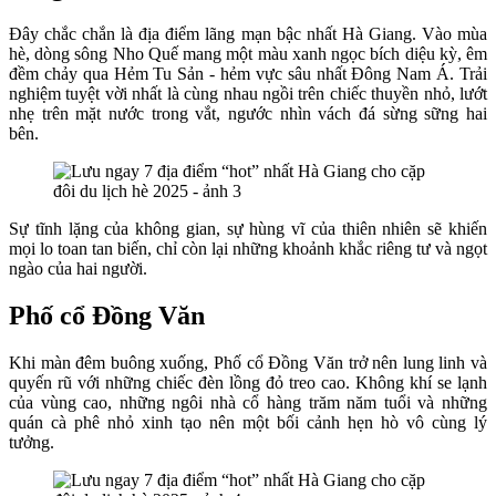
Đây chắc chắn là địa điểm lãng mạn bậc nhất Hà Giang. Vào mùa
hè, dòng sông Nho Quế mang một màu xanh ngọc bích diệu kỳ, êm
đềm chảy qua Hẻm Tu Sản - hẻm vực sâu nhất Đông Nam Á. Trải
nghiệm tuyệt vời nhất là cùng nhau ngồi trên chiếc thuyền nhỏ, lướt
nhẹ trên mặt nước trong vắt, ngước nhìn vách đá sừng sững hai
bên.
Sự tĩnh lặng của không gian, sự hùng vĩ của thiên nhiên sẽ khiến
mọi lo toan tan biến, chỉ còn lại những khoảnh khắc riêng tư và ngọt
ngào của hai người.
Phố cổ Đồng Văn
Khi màn đêm buông xuống, Phố cổ Đồng Văn trở nên lung linh và
quyến rũ với những chiếc đèn lồng đỏ treo cao. Không khí se lạnh
của vùng cao, những ngôi nhà cổ hàng trăm năm tuổi và những
quán cà phê nhỏ xinh tạo nên một bối cảnh hẹn hò vô cùng lý
tưởng.