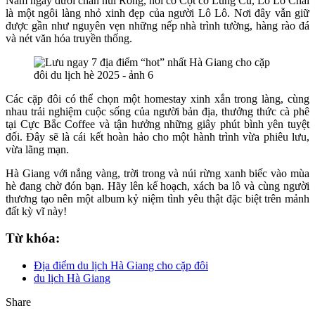
Nằm ngay dưới chân núi Rồng, nơi có Cột cờ Lũng Cú, Lô Lô Chải
là một ngôi làng nhỏ xinh đẹp của người Lô Lô. Nơi đây vẫn giữ
được gần như nguyên vẹn những nếp nhà trình tường, hàng rào đá
và nét văn hóa truyền thống.
Các cặp đôi có thể chọn một homestay xinh xắn trong làng, cùng
nhau trải nghiệm cuộc sống của người bản địa, thưởng thức cà phê
tại Cực Bắc Coffee và tận hưởng những giây phút bình yên tuyệt
đối. Đây sẽ là cái kết hoàn hảo cho một hành trình vừa phiêu lưu,
vừa lãng mạn.
Hà Giang với nắng vàng, trời trong và núi rừng xanh biếc vào mùa
hè đang chờ đón bạn. Hãy lên kế hoạch, xách ba lô và cùng người
thương tạo nên một album kỷ niệm tình yêu thật đặc biệt trên mảnh
đất kỳ vĩ này!
Từ khóa:
Địa điểm du lịch Hà Giang cho cặp đôi
du lịch Hà Giang
Share