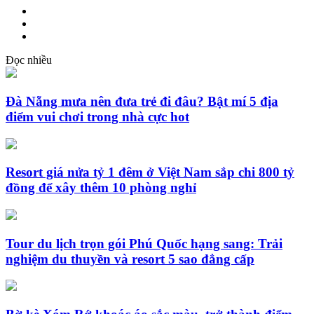
Đọc nhiều
Đà Nẵng mưa nên đưa trẻ đi đâu? Bật mí 5 địa
điểm vui chơi trong nhà cực hot
Resort giá nửa tỷ 1 đêm ở Việt Nam sắp chi 800 tỷ
đồng để xây thêm 10 phòng nghỉ
Tour du lịch trọn gói Phú Quốc hạng sang: Trải
nghiệm du thuyền và resort 5 sao đẳng cấp