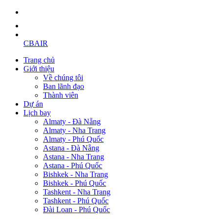
CBAIR
Trang chủ
Giới thiệu
Về chúng tôi
Ban lãnh đạo
Thành viên
Dự án
Lịch bay
Almaty - Đà Nẵng
Almaty - Nha Trang
Almaty - Phú Quốc
Astana - Đà Nẵng
Astana - Nha Trang
Astana - Phú Quốc
Bishkek - Nha Trang
Bishkek - Phú Quốc
Tashkent - Nha Trang
Tashkent - Phú Quốc
Đài Loan - Phú Quốc