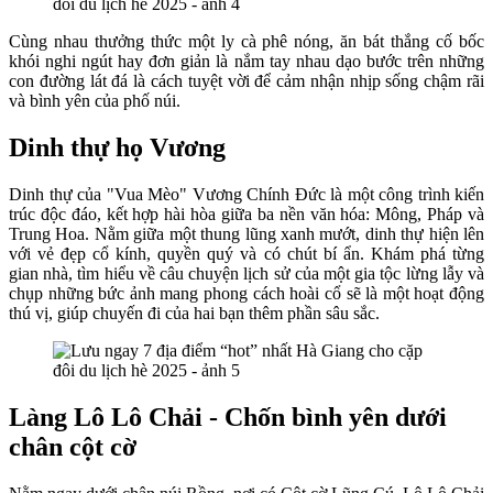
Cùng nhau thưởng thức một ly cà phê nóng, ăn bát thắng cố bốc
khói nghi ngút hay đơn giản là nắm tay nhau dạo bước trên những
con đường lát đá là cách tuyệt vời để cảm nhận nhịp sống chậm rãi
và bình yên của phố núi.
Dinh thự họ Vương
Dinh thự của "Vua Mèo" Vương Chính Đức là một công trình kiến
trúc độc đáo, kết hợp hài hòa giữa ba nền văn hóa: Mông, Pháp và
Trung Hoa. Nằm giữa một thung lũng xanh mướt, dinh thự hiện lên
với vẻ đẹp cổ kính, quyền quý và có chút bí ẩn. Khám phá từng
gian nhà, tìm hiểu về câu chuyện lịch sử của một gia tộc lừng lẫy và
chụp những bức ảnh mang phong cách hoài cổ sẽ là một hoạt động
thú vị, giúp chuyến đi của hai bạn thêm phần sâu sắc.
Làng Lô Lô Chải - Chốn bình yên dưới
chân cột cờ