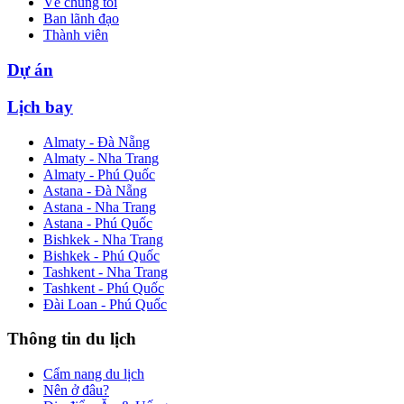
Về chúng tôi
Ban lãnh đạo
Thành viên
Dự án
Lịch bay
Almaty - Đà Nẵng
Almaty - Nha Trang
Almaty - Phú Quốc
Astana - Đà Nẵng
Astana - Nha Trang
Astana - Phú Quốc
Bishkek - Nha Trang
Bishkek - Phú Quốc
Tashkent - Nha Trang
Tashkent - Phú Quốc
Đài Loan - Phú Quốc
Thông tin du lịch
Cẩm nang du lịch
Nên ở đâu?