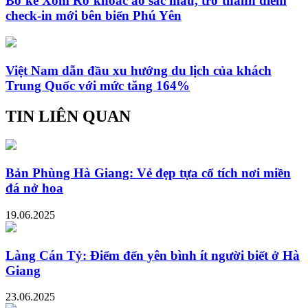
Bờ kè Xóm Rớ khoác áo sắc màu, trở thành điểm
check-in mới bên biển Phú Yên
Việt Nam dẫn đầu xu hướng du lịch của khách
Trung Quốc với mức tăng 164%
TIN LIÊN QUAN
Bản Phùng Hà Giang: Vẻ đẹp tựa cổ tích nơi miền
đá nở hoa
19.06.2025
Làng Cán Tỷ: Điểm đến yên bình ít người biết ở Hà
Giang
23.06.2025