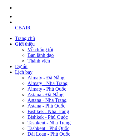
CBAIR
Trang chủ
Giới thiệu
Về chúng tôi
Ban lãnh đạo
Thành viên
Dự án
Lịch bay
Almaty - Đà Nẵng
Almaty - Nha Trang
Almaty - Phú Quốc
Astana - Đà Nẵng
Astana - Nha Trang
Astana - Phú Quốc
Bishkek - Nha Trang
Bishkek - Phú Quốc
Tashkent - Nha Trang
Tashkent - Phú Quốc
Đài Loan - Phú Quốc