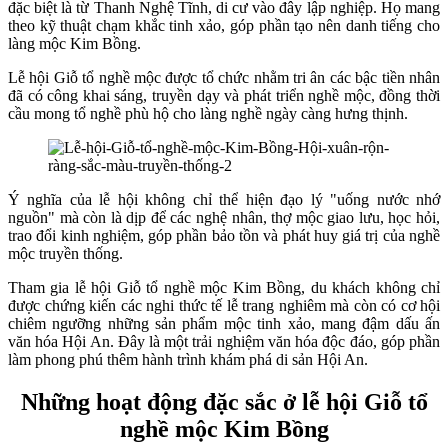
đặc biệt là từ Thanh Nghệ Tĩnh, di cư vào đây lập nghiệp. Họ mang
theo kỹ thuật chạm khắc tinh xảo, góp phần tạo nên danh tiếng cho
làng mộc Kim Bồng.
Lễ hội Giỗ tổ nghề mộc được tổ chức nhằm tri ân các bậc tiền nhân
đã có công khai sáng, truyền dạy và phát triển nghề mộc, đồng thời
cầu mong tổ nghề phù hộ cho làng nghề ngày càng hưng thịnh.
Ý nghĩa của lễ hội không chỉ thể hiện đạo lý "uống nước nhớ
nguồn" mà còn là dịp để các nghệ nhân, thợ mộc giao lưu, học hỏi,
trao đổi kinh nghiệm, góp phần bảo tồn và phát huy giá trị của nghề
mộc truyền thống.
Tham gia lễ hội Giỗ tổ nghề mộc Kim Bồng, du khách không chỉ
được chứng kiến các nghi thức tế lễ trang nghiêm mà còn có cơ hội
chiêm ngưỡng những sản phẩm mộc tinh xảo, mang đậm dấu ấn
văn hóa Hội An. Đây là một trải nghiệm văn hóa độc đáo, góp phần
làm phong phú thêm hành trình khám phá di sản Hội An.
Những hoạt động đặc sắc ở lễ hội Giỗ tổ
nghề mộc Kim Bồng