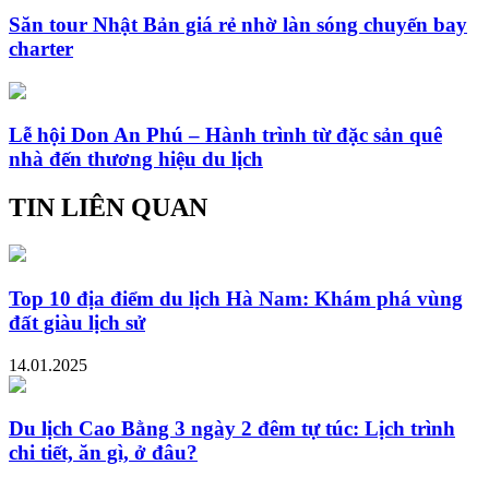
Săn tour Nhật Bản giá rẻ nhờ làn sóng chuyến bay
charter
Lễ hội Don An Phú – Hành trình từ đặc sản quê
nhà đến thương hiệu du lịch
TIN LIÊN QUAN
Top 10 địa điểm du lịch Hà Nam: Khám phá vùng
đất giàu lịch sử
14.01.2025
Du lịch Cao Bằng 3 ngày 2 đêm tự túc: Lịch trình
chi tiết, ăn gì, ở đâu?