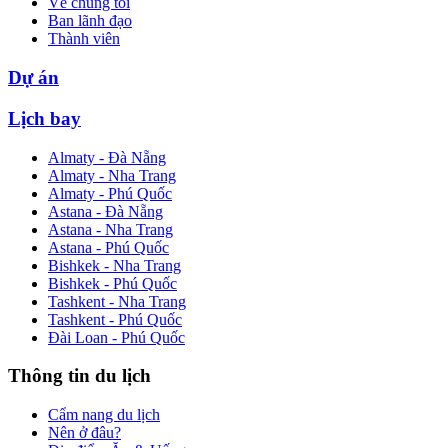
Về chúng tôi
Ban lãnh đạo
Thành viên
Dự án
Lịch bay
Almaty - Đà Nẵng
Almaty - Nha Trang
Almaty - Phú Quốc
Astana - Đà Nẵng
Astana - Nha Trang
Astana - Phú Quốc
Bishkek - Nha Trang
Bishkek - Phú Quốc
Tashkent - Nha Trang
Tashkent - Phú Quốc
Đài Loan - Phú Quốc
Thông tin du lịch
Cẩm nang du lịch
Nên ở đâu?