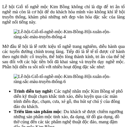
Lễ hội Giỗ tổ nghề mộc Kim Bồng không chỉ là dịp để tri ân tổ
nghề mà còn là cơ hội để du khách hòa mình vào không khí lễ hội
truyền thống, khám phá những nét đẹp văn hóa đặc sắc của làng
nghề nổi tiếng này.
Mở đầu lễ hội là lễ rước kiệu tổ nghề trang nghiêm, diễu hành qua
các tuyến đường chính trong làng. Tiếp đó là lễ tế tổ được cử hành
theo nghi thức cổ truyền, thể hiện lòng thành kính, tri ân của thế hệ
sau đối với các bậc tiền bối đã khai sáng và truyền dạy nghề mộc.
Phần hội diễn ra sôi nổi với nhiều hoạt động đặc sắc như:
Trình diễn tay nghề:
Các nghệ nhân mộc Kim Bồng sẽ phô
diễn kỹ thuật chạm khắc tinh xảo, điêu luyện qua các màn
trình diễn đục, chạm, cưa, xẻ gỗ, thu hút sự chú ý của đông
đảo du khách.
Triển lãm sản phẩm mộc
: Du khách sẽ được chiêm ngưỡng
những sản phẩm mộc tinh xảo, đa dạng, từ đồ gia dụng, đồ
thờ cúng đến các tác phẩm nghệ thuật độc đáo, mang đậm
dấu ấn mộc Kim Bồng.