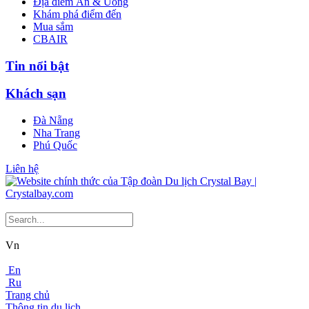
Địa điểm Ăn & Uống
Khám phá điểm đến
Mua sắm
CBAIR
Tin nổi bật
Khách sạn
Đà Nẵng
Nha Trang
Phú Quốc
Liên hệ
Vn
En
Ru
Trang chủ
Thông tin du lịch