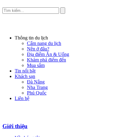
Thông tin du lịch
Cẩm nang du lịch
Nên ở đâu?
Địa điểm Ăn & Uống
Khám phá điểm đến
Mua sắm
Tin nổi bật
Khách sạn
Đà Nẵng
Nha Trang
Phú Quốc
Liên hệ
Giới thiệu