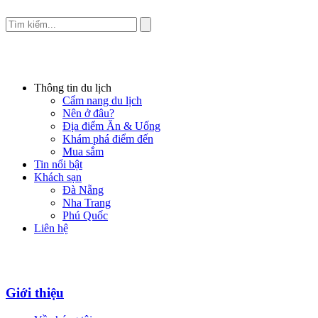
Thông tin du lịch
Cẩm nang du lịch
Nên ở đâu?
Địa điểm Ăn & Uống
Khám phá điểm đến
Mua sắm
Tin nổi bật
Khách sạn
Đà Nẵng
Nha Trang
Phú Quốc
Liên hệ
Giới thiệu