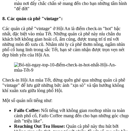
màu nơi đây chắc chắn sẽ mang đến cho bạn những tấm hình
"để đời"
8. Các quán cà phê "vintage":
Các quán cà phê "vintage" ở Hội An là điểm check-in "hot" bậc
nhất, đặc biệt vào mùa Tết. Những quán cà phê này níu chân du
khách bởi không gian hoài cổ, ấm cúng, được trang trí tỉ mỉ với
những món đồ xưa cũ. Nhâm nhi ly cà phê thơm nồng, ngắm nhìn
phố cổ lung linh trong sắc Tết, bạn sẽ cảm nhận được trọn vẹn nét
đẹp bình yên của Hội An.
Check-in Hội An mùa Tết, đừng quên ghé qua những quán cà phê
"vintage" để lưu giữ những bức ảnh "xịn sò" và tận hưởng không
khí xuân xưa giữa lòng phố Hội.
Một số quán nổi tiếng như:
Faifo Coffee:
Nổi tiếng với không gian rooftop nhìn ra toàn
cảnh phố cổ, Faifo Coffee mang đến cho bạn những góc chụp
ảnh "triệu like".
Reaching Out Tea House:
Quán cà phê này thu hút bởi