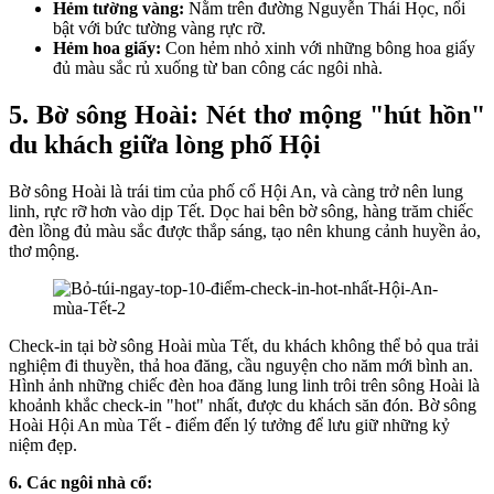
Hẻm tường vàng:
Nằm trên đường Nguyễn Thái Học, nổi
bật với bức tường vàng rực rỡ.
Hẻm hoa giấy:
Con hẻm nhỏ xinh với những bông hoa giấy
đủ màu sắc rủ xuống từ ban công các ngôi nhà.
5.
Bờ sông Hoài: Nét thơ mộng "hút hồn"
du khách giữa lòng phố Hội
Bờ sông Hoài
là trái tim của
phố cổ Hội An
, và càng trở nên lung
linh, rực rỡ hơn vào dịp
Tết
. Dọc hai bên bờ sông, hàng trăm chiếc
đèn lồng đủ màu sắc được thắp sáng, tạo nên khung cảnh huyền ảo,
thơ mộng.
Check-in
tại
bờ sông Hoài
mùa
Tết
, du khách không thể bỏ qua trải
nghiệm đi thuyền, thả hoa đăng, cầu nguyện cho năm mới bình an.
Hình ảnh những chiếc đèn hoa đăng lung linh trôi trên sông Hoài là
khoảnh khắc
check-in "hot"
nhất, được du khách săn đón.
Bờ sông
Hoài Hội An
mùa
Tết
- điểm đến lý tưởng để lưu giữ những kỷ
niệm đẹp.
6. Các ngôi nhà cổ: