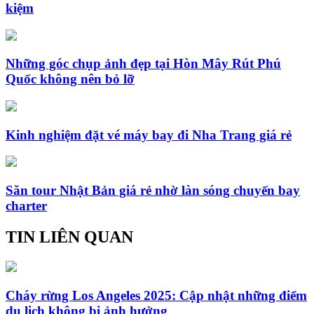
kiệm
Những góc chụp ảnh đẹp tại Hòn Mây Rút Phú
Quốc không nên bỏ lỡ
Kinh nghiệm đặt vé máy bay đi Nha Trang giá rẻ
Săn tour Nhật Bản giá rẻ nhờ làn sóng chuyến bay
charter
TIN LIÊN QUAN
Cháy rừng Los Angeles 2025: Cập nhật những điểm
du lịch không bị ảnh hưởng