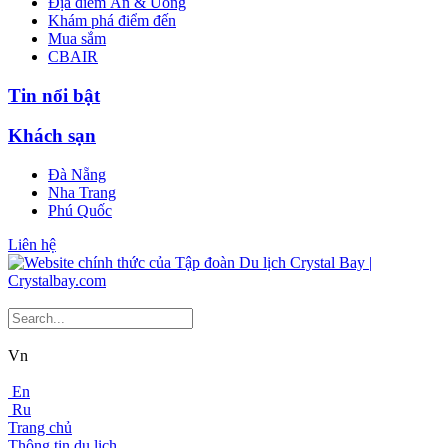
Địa điểm Ăn & Uống
Khám phá điểm đến
Mua sắm
CBAIR
Tin nổi bật
Khách sạn
Đà Nẵng
Nha Trang
Phú Quốc
Liên hệ
Vn
En
Ru
Trang chủ
Thông tin du lịch