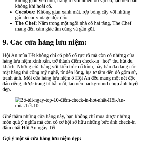
không gian yên tĩnh, trang trí với nhiều đồ vật cổ, tạo nên bầu
không khí hoài cổ.
Cocobox:
Không gian xanh mát, rợp bóng cây với những
góc decor vintage độc đáo.
The Chef:
Nằm trong một ngôi nhà cổ hai tầng, The Chef
mang đến cảm giác ấm cúng và gần gũi.
9. Các cửa hàng lưu niệm:
Hội An mùa Tết không chỉ có phố cổ rực rỡ mà còn có những cửa
hàng lưu niệm xinh xắn, trở thành điểm check-in "hot" thu hút du
khách. Những cửa hàng với kiến trúc cổ kính, bày bán đa dạng các
mặt hàng thủ công mỹ nghệ, từ đèn lồng, lụa tơ tằm đến đồ gốm sứ,
tranh ảnh. Mỗi cửa hàng lưu niệm ở Hội An đều mang một nét độc
đáo riêng, được trang trí bắt mắt, tạo nên background chụp ảnh tuyệt
đẹp.
Ghé thăm những cửa hàng này, bạn không chỉ mua được những
món quà ý nghĩa mà còn có cơ hội sở hữu những bức ảnh check-in
đậm chất Hội An ngày Tết.
Gợi ý một số cửa hàng lưu niệm đẹp: