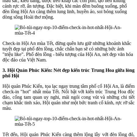
màu sắc, kiểu dáng, được treo khắp các con phố, tạo nên khung
cảnh rực rỡ, ấn tượng. Đặc biệt, khi màn đêm buông xuống, phố
đèn lồng Hội An càng thêm lung linh, huyền ảo, soi bóng xuống
dòng sông Hoài thơ mộng.
Check-in Hội An mùa Tết, đừng quên lưu giữ những khoảnh khắc
tuyệt đẹp tại phố đèn lồng, chắc chắn bạn sẽ có những bức ảnh
"triệu like". Phố đèn lồng - biểu tượng của Hội An, nét đẹp văn hóa
độc đáo của Việt Nam.
3. Hội Quán Phúc Kiến: Nét đẹp kiến trúc Trung Hoa giữa lòng
phố Hội
Hội quán Phúc Kiến, tọa lạc ngay trung tâm phố cổ Hội An, là điểm
check-in "hot" nhất mùa Tết. Nổi bật với kiến trúc Trung Hoa độc
đáo, cổng tam quan uy nghi, mái ngói cong vút và những chi tiết
chạm khắc tinh xảo, Hội quán như một bức tranh cổ kính, rực rỡ sắc
màu.
Tết đến, Hội quán Phúc Kiến càng thêm lộng lẫy với đèn lồng đỏ,