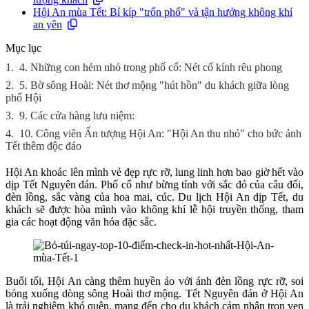
Hội An mùa Tết: Bí kíp "trốn phố" và tận hưởng không khí
an yên
Mục lục
1.
4. Những con hẻm nhỏ trong phố cổ: Nét cổ kính rêu phong
2.
5. Bờ sông Hoài: Nét thơ mộng "hút hồn" du khách giữa lòng
phố Hội
3.
9. Các cửa hàng lưu niệm:
4.
10. Công viên Ấn tượng Hội An: "Hội An thu nhỏ" cho bức ảnh
Tết thêm độc đáo
Hội An khoác lên mình vẻ đẹp rực rỡ, lung linh hơn bao giờ hết vào
dịp Tết Nguyên đán. Phố cổ như bừng tỉnh với sắc đỏ của câu đối,
đèn lồng, sắc vàng của hoa mai, cúc. Du lịch Hội An dịp Tết, du
khách sẽ được hòa mình vào không khí lễ hội truyền thống, tham
gia các hoạt động văn hóa đặc sắc.
Buổi tối, Hội An càng thêm huyền ảo với ánh đèn lồng rực rỡ, soi
bóng xuống dòng sông Hoài thơ mộng. Tết Nguyên đán ở Hội An
là trải nghiệm khó quên, mang đến cho du khách cảm nhận trọn vẹn