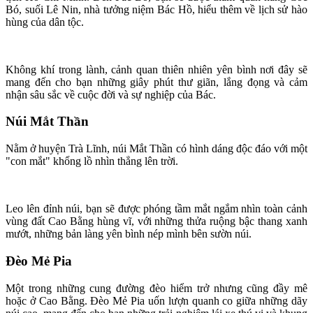
Bó, suối Lê Nin, nhà tưởng niệm Bác Hồ, hiểu thêm về lịch sử hào
hùng của dân tộc.
Không khí trong lành, cảnh quan thiên nhiên yên bình nơi đây sẽ
mang đến cho bạn những giây phút thư giãn, lắng đọng và cảm
nhận sâu sắc về cuộc đời và sự nghiệp của Bác.
Núi Mắt Thần
Nằm ở huyện Trà Lĩnh, núi Mắt Thần có hình dáng độc đáo với một
"con mắt" khổng lồ nhìn thẳng lên trời.
Leo lên đỉnh núi, bạn sẽ được phóng tầm mắt ngắm nhìn toàn cảnh
vùng đất Cao Bằng hùng vĩ, với những thửa ruộng bậc thang xanh
mướt, những bản làng yên bình nép mình bên sườn núi.
Đèo Mẻ Pia
Một trong những cung đường đèo hiểm trở nhưng cũng đầy mê
hoặc ở Cao Bằng. Đèo Mẻ Pia uốn lượn quanh co giữa những dãy