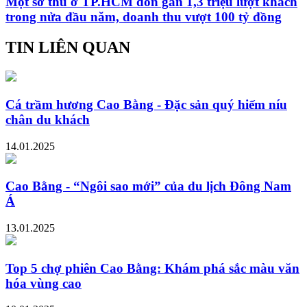
Một sở thú ở TP.HCM đón gần 1,3 triệu lượt khách
trong nửa đầu năm, doanh thu vượt 100 tỷ đồng
TIN LIÊN QUAN
Cá trầm hương Cao Bằng - Đặc sản quý hiếm níu
chân du khách
14.01.2025
Cao Bằng - “Ngôi sao mới” của du lịch Đông Nam
Á
13.01.2025
Top 5 chợ phiên Cao Bằng: Khám phá sắc màu văn
hóa vùng cao