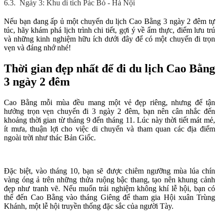
6.3.
Ngày 3: Khu di tích Pác Bó - Hà Nội
Nếu bạn đang ấp ủ một chuyến du lịch Cao Bằng 3 ngày 2 đêm tự
túc, hãy khám phá lịch trình chi tiết, gợi ý về ẩm thực, điểm lưu trú
và những kinh nghiệm hữu ích dưới đây để có một chuyến đi trọn
vẹn và đáng nhớ nhé!
Thời gian đẹp nhất để đi du lịch Cao Bằng
3 ngày 2 đêm
Cao Bằng mỗi mùa đều mang một vẻ đẹp riêng, nhưng để tận
hưởng trọn vẹn chuyến đi 3 ngày 2 đêm, bạn nên cân nhắc đến
khoảng thời gian từ tháng 9 đến tháng 11. Lúc này thời tiết mát mẻ,
ít mưa, thuận lợi cho việc di chuyển và tham quan các địa điểm
ngoài trời như thác Bản Giốc.
Đặc biệt, vào tháng 10, bạn sẽ được chiêm ngưỡng mùa lúa chín
vàng óng ả trên những thửa ruộng bậc thang, tạo nên khung cảnh
đẹp như tranh vẽ. Nếu muốn trải nghiệm không khí lễ hội, bạn có
thể đến Cao Bằng vào tháng Giêng để tham gia Hội xuân Trùng
Khánh, một lễ hội truyền thống đặc sắc của người Tày.