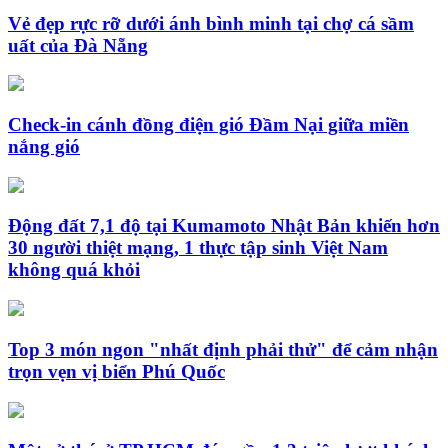
Vẻ đẹp rực rỡ dưới ánh bình minh tại chợ cá sầm
uất của Đà Nẵng
Check-in cánh đồng điện gió Đầm Nại giữa miền
nắng gió
Động đất 7,1 độ tại Kumamoto Nhật Bản khiến hơn
30 người thiệt mạng, 1 thực tập sinh Việt Nam
không quá khỏi
Top 3 món ngon "nhất định phải thử" để cảm nhận
trọn vẹn vị biển Phú Quốc