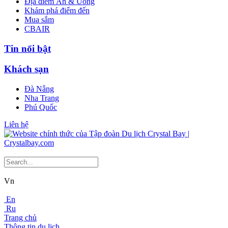
Địa điểm Ăn & Uống
Khám phá điểm đến
Mua sắm
CBAIR
Tin nổi bật
Khách sạn
Đà Nẵng
Nha Trang
Phú Quốc
Liên hệ
Vn
En
Ru
Trang chủ
Thông tin du lịch