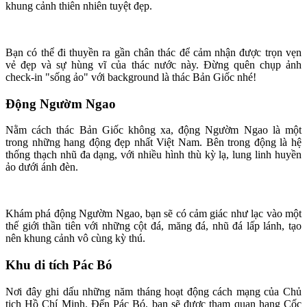
khung cảnh thiên nhiên tuyệt đẹp.
Bạn có thể đi thuyền ra gần chân thác để cảm nhận được trọn vẹn
vẻ đẹp và sự hùng vĩ của thác nước này. Đừng quên chụp ảnh
check-in "sống ảo" với background là thác Bản Giốc nhé!
Động Ngườm Ngao
Nằm cách thác Bản Giốc không xa, động Ngườm Ngao là một
trong những hang động đẹp nhất Việt Nam. Bên trong động là hệ
thống thạch nhũ đa dạng, với nhiều hình thù kỳ lạ, lung linh huyền
ảo dưới ánh đèn.
Khám phá động Ngườm Ngao, bạn sẽ có cảm giác như lạc vào một
thế giới thần tiên với những cột đá, măng đá, nhũ đá lấp lánh, tạo
nên khung cảnh vô cùng kỳ thú.
Khu di tích Pác Bó
Nơi đây ghi dấu những năm tháng hoạt động cách mạng của Chủ
tịch Hồ Chí Minh. Đến Pác Bó, bạn sẽ được tham quan hang Cốc