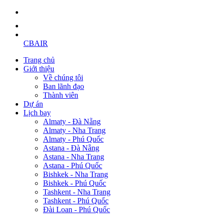
CBAIR
Trang chủ
Giới thiệu
Về chúng tôi
Ban lãnh đạo
Thành viên
Dự án
Lịch bay
Almaty - Đà Nẵng
Almaty - Nha Trang
Almaty - Phú Quốc
Astana - Đà Nẵng
Astana - Nha Trang
Astana - Phú Quốc
Bishkek - Nha Trang
Bishkek - Phú Quốc
Tashkent - Nha Trang
Tashkent - Phú Quốc
Đài Loan - Phú Quốc