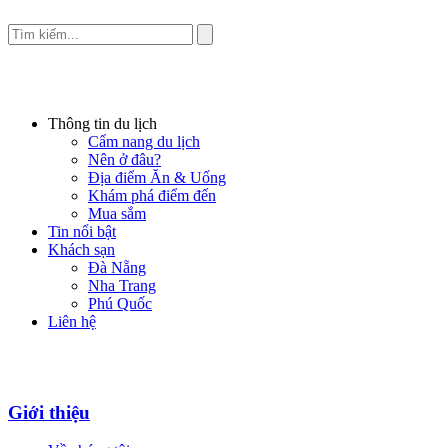
Thông tin du lịch
Cẩm nang du lịch
Nên ở đâu?
Địa điểm Ăn & Uống
Khám phá điểm đến
Mua sắm
Tin nổi bật
Khách sạn
Đà Nẵng
Nha Trang
Phú Quốc
Liên hệ
Giới thiệu