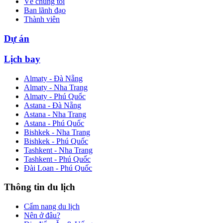
Về chúng tôi
Ban lãnh đạo
Thành viên
Dự án
Lịch bay
Almaty - Đà Nẵng
Almaty - Nha Trang
Almaty - Phú Quốc
Astana - Đà Nẵng
Astana - Nha Trang
Astana - Phú Quốc
Bishkek - Nha Trang
Bishkek - Phú Quốc
Tashkent - Nha Trang
Tashkent - Phú Quốc
Đài Loan - Phú Quốc
Thông tin du lịch
Cẩm nang du lịch
Nên ở đâu?