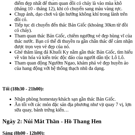
điểm đẹp nhất để tham quan đồi cỏ cháy là vào mùa khô
(tháng 10 - tháng 12), khi cỏ chuyển sang màu vàng rực.
Chụp ảnh, dạo chơi và tận hưởng không khí trong lành trên
đồi cỏ.
Tiếp tục di chuyển đến thác Bản Giốc (khoảng 30km từ đồi
cỏ cháy).
Tham quan thác Bản Giốc, chiêm ngưỡng vẻ đẹp hùng vĩ của
thác nước. Bạn có thể đi thuyền ra gần chân thác để cảm nhận
được trọn vẹn vẻ đẹp của nó.
Ghé thăm làng đá Khuổi Ky nằm gần thác Bản Giốc, tìm hiểu
về văn hóa và kiến trúc độc đáo của người dân tộc Lô Lô.
Tham quan động Ngườm Ngao, khám phá vẻ đẹp huyền ảo
của hang động với hệ thống thạch nhũ đa dạng.
Tối (18h30 - 21h00):
Nhận phòng homestay/khách sạn gần thác Bản Giốc.
Ăn tối với các món đặc sản địa phương như vịt quay 7 vị, lợn
sữa quay, bánh trứng kiến…
Ngày 2: Núi Mắt Thần - Hồ Thang Hen
Sáng (8h00 - 12h00):