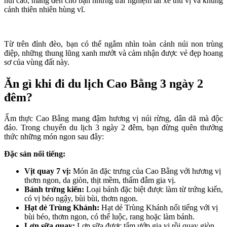
núi cao, mang đến cho bạn những trải nghiệm lái xe thú vị và khung
cảnh thiên nhiên hùng vĩ.
Từ trên đỉnh đèo, bạn có thể ngắm nhìn toàn cảnh núi non trùng
điệp, những thung lũng xanh mướt và cảm nhận được vẻ đẹp hoang
sơ của vùng đất này.
Ăn gì khi đi du lịch Cao Bằng 3 ngày 2
đêm?
Ẩm thực Cao Bằng mang đậm hương vị núi rừng, dân dã mà độc
đáo. Trong chuyến du lịch 3 ngày 2 đêm, bạn đừng quên thưởng
thức những món ngon sau đây:
Đặc sản nổi tiếng:
Vịt quay 7 vị:
Món ăn đặc trưng của Cao Bằng với hương vị
thơm ngon, da giòn, thịt mềm, thấm đẫm gia vị.
Bánh trứng kiến:
Loại bánh đặc biệt được làm từ trứng kiến,
có vị béo ngậy, bùi bùi, thơm ngon.
Hạt dẻ Trùng Khánh:
Hạt dẻ Trùng Khánh nổi tiếng với vị
bùi béo, thơm ngon, có thể luộc, rang hoặc làm bánh.
Lợn sữa quay:
Lợn sữa được tẩm ướp gia vị rồi quay giòn,