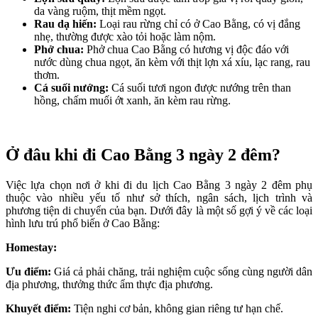
da vàng ruộm, thịt mềm ngọt.
Rau dạ hiến:
Loại rau rừng chỉ có ở Cao Bằng, có vị đắng
nhẹ, thường được xào tỏi hoặc làm nộm.
Phở chua:
Phở chua Cao Bằng có hương vị độc đáo với
nước dùng chua ngọt, ăn kèm với thịt lợn xá xíu, lạc rang, rau
thơm.
Cá suối nướng:
Cá suối tươi ngon được nướng trên than
hồng, chấm muối ớt xanh, ăn kèm rau rừng.
Ở đâu khi đi Cao Bằng 3 ngày 2 đêm?
Việc lựa chọn nơi ở khi đi du lịch Cao Bằng 3 ngày 2 đêm phụ
thuộc vào nhiều yếu tố như sở thích, ngân sách, lịch trình và
phương tiện di chuyển của bạn. Dưới đây là một số gợi ý về các loại
hình lưu trú phổ biến ở Cao Bằng:
Homestay:
Ưu điểm:
Giá cả phải chăng, trải nghiệm cuộc sống cùng người dân
địa phương, thưởng thức ẩm thực địa phương.
Khuyết điểm:
Tiện nghi cơ bản, không gian riêng tư hạn chế.