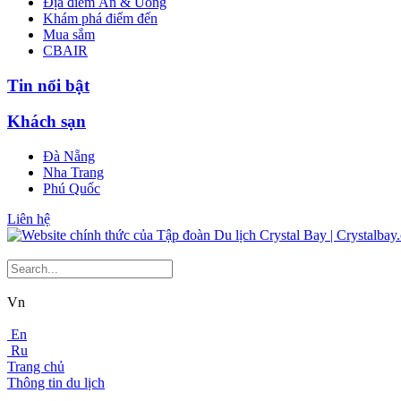
Địa điểm Ăn & Uống
Khám phá điểm đến
Mua sắm
CBAIR
Tin nổi bật
Khách sạn
Đà Nẵng
Nha Trang
Phú Quốc
Liên hệ
Vn
En
Ru
Trang chủ
Thông tin du lịch