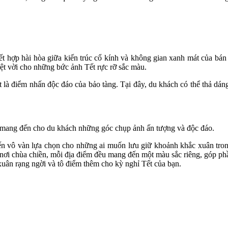
 hợp hài hòa giữa kiến trúc cổ kính và không gian xanh mát của bán 
ệt vời cho những bức ảnh Tết rực rỡ sắc màu.
à điểm nhấn độc đáo của bảo tàng. Tại đây, du khách có thể thả dáng
 mang đến cho du khách những góc chụp ảnh ấn tượng và độc đáo.
n vô vàn lựa chọn cho những ai muốn lưu giữ khoảnh khắc xuân trong 
nơi chùa chiền, mỗi địa điểm đều mang đến một màu sắc riêng, góp ph
uân rạng ngời và tô điểm thêm cho kỳ nghỉ Tết của bạn.