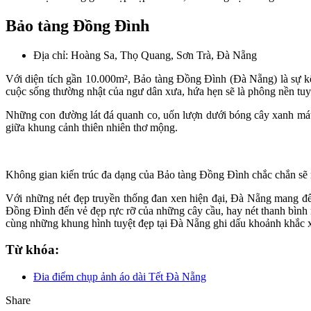
Bảo tàng Đồng Đình
Địa chỉ: Hoàng Sa, Thọ Quang, Sơn Trà, Đà Nẵng
Với diện tích gần 10.000m², Bảo tàng Đồng Đình (Đà Nẵng) là sự kết
cuộc sống thường nhật của ngư dân xưa, hứa hẹn sẽ là phông nền tuy
Những con đường lát đá quanh co, uốn lượn dưới bóng cây xanh mát l
giữa khung cảnh thiên nhiên thơ mộng.
Không gian kiến trúc đa dạng của Bảo tàng Đồng Đình chắc chắn sẽ
Với những nét đẹp truyền thống đan xen hiện đại, Đà Nẵng mang đế
Đồng Đình đến vẻ đẹp rực rỡ của những cây cầu, hay nét thanh bình 
cùng những khung hình tuyệt đẹp tại Đà Nẵng ghi dấu khoảnh khắc x
Từ khóa:
Đia điểm chụp ảnh áo dài Tết Đà Nẵng
Share