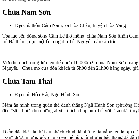
Chùa Nam Sơn
Địa chỉ: thôn Cẩm Nam, xã Hòa Châu, huyện Hòa Vang
Tọa lạc bên dòng sông Cẩm Lệ thơ mộng, chùa Nam Sơn (thôn Cẩm N
trẻ Đà thành, đặc biệt là trong dịp Tết Nguyên đán sắp tới.
Với diện tích rộng lớn lên đến hơn 10.000m2, chùa Nam Sơn mang
Nguyệt... Chùa mở cửa đón khách từ 5h00 đến 21h00 hàng ngày, giúp
Chùa Tam Thai
Địa chỉ: Hòa Hải, Ngũ Hành Sơn
Nằm ẩn mình trong quần thể danh thắng Ngũ Hành Sơn (phường Hòa
đến "siêu hot" cho những ai yêu thích chụp ảnh Tết với tà áo dài tru
Điểm đặc biệt thu hút du khách chính là những tia nắng len lỏi qua t
"săn" được những góc chụp đẹp mê hồn, từ những bậc thang đá dẫn l