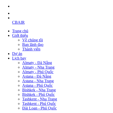
CBAIR
Trang chủ
Giới thiệu
Về chúng tôi
Ban lãnh đạo
Thành viên
Dự án
Lịch bay
Almaty - Đà Nẵng
Almaty - Nha Trang
Almaty - Phú Quốc
Astana - Đà Nẵng
Astana - Nha Trang
Astana - Phú Quốc
Bishkek - Nha Trang
Bishkek - Phú Quốc
Tashkent - Nha Trang
Tashkent - Phú Quốc
Đài Loan - Phú Quốc