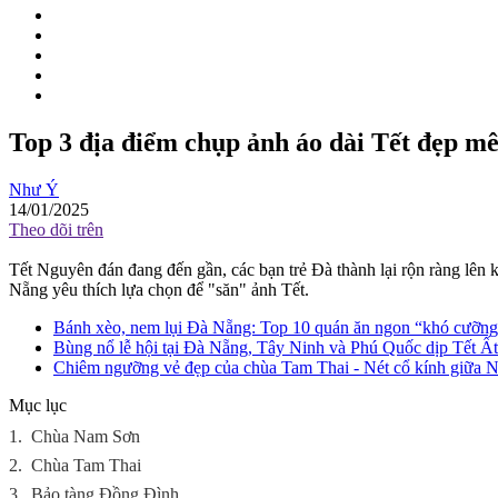
Top 3 địa điểm chụp ảnh áo dài Tết đẹp m
Như Ý
14/01/2025
Theo dõi trên
Tết Nguyên đán đang đến gần, các bạn trẻ Đà thành lại rộn ràng lê
Nẵng yêu thích lựa chọn để "săn" ảnh Tết.
Bánh xèo, nem lụi Đà Nẵng: Top 10 quán ăn ngon “khó cưỡng
Bùng nổ lễ hội tại Đà Nẵng, Tây Ninh và Phú Quốc dịp Tết Ấ
Chiêm ngưỡng vẻ đẹp của chùa Tam Thai - Nét cổ kính giữa
Mục lục
1.
Chùa Nam Sơn
2.
Chùa Tam Thai
3.
Bảo tàng Đồng Đình