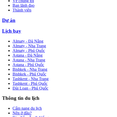
Về chúng tôi
Ban lãnh đạo
Thành viên
Dự án
Lịch bay
Almaty - Đà Nẵng
Almaty - Nha Trang
Almaty - Phú Quốc
Astana - Đà Nẵng
Astana - Nha Trang
Astana - Phú Quốc
Bishkek - Nha Trang
Bishkek - Phú Quốc
Tashkent - Nha Trang
Tashkent - Phú Quốc
Đài Loan - Phú Quốc
Thông tin du lịch
Cẩm nang du lịch
Nên ở đâu?