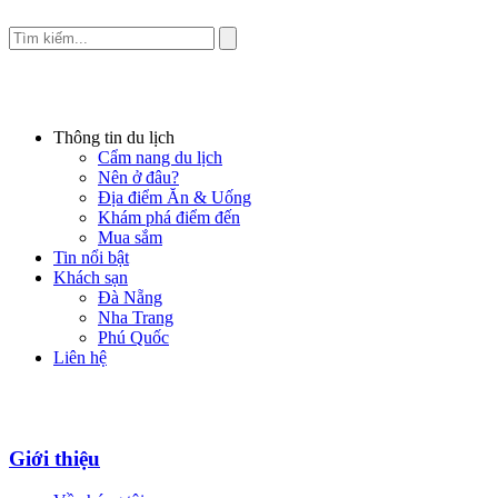
Thông tin du lịch
Cẩm nang du lịch
Nên ở đâu?
Địa điểm Ăn & Uống
Khám phá điểm đến
Mua sắm
Tin nổi bật
Khách sạn
Đà Nẵng
Nha Trang
Phú Quốc
Liên hệ
Giới thiệu