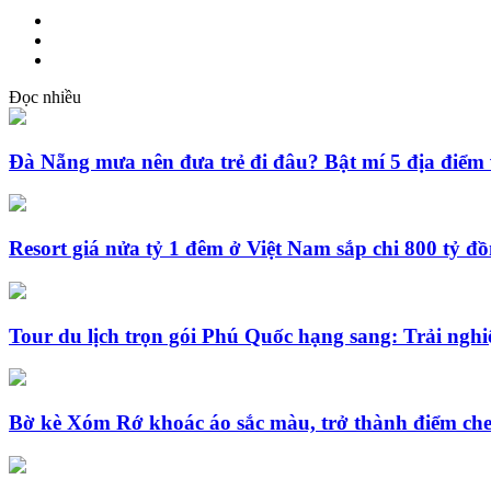
Đọc nhiều
Đà Nẵng mưa nên đưa trẻ đi đâu? Bật mí 5 địa điểm 
Resort giá nửa tỷ 1 đêm ở Việt Nam sắp chi 800 tỷ đ
Tour du lịch trọn gói Phú Quốc hạng sang: Trải nghi
Bờ kè Xóm Rớ khoác áo sắc màu, trở thành điểm che