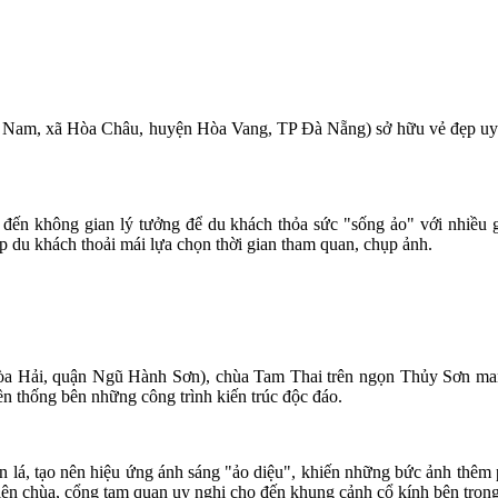
am, xã Hòa Châu, huyện Hòa Vang, TP Đà Nẵng) sở hữu vẻ đẹp uy nghi
 đến không gian lý tưởng để du khách thỏa sức "sống ảo" với nhiề
 du khách thoải mái lựa chọn thời gian tham quan, chụp ảnh.
 Hải, quận Ngũ Hành Sơn), chùa Tam Thai trên ngọn Thủy Sơn mang 
yền thống bên những công trình kiến trúc độc đáo.
án lá, tạo nên hiệu ứng ánh sáng "ảo diệu", khiến những bức ảnh thêm 
ên chùa, cổng tam quan uy nghi cho đến khung cảnh cổ kính bên trong