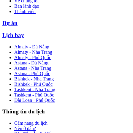
Về chúng tôi
Ban lãnh đạo
Thành viên
Dự án
Lịch bay
Almaty - Đà Nẵng
Almaty - Nha Trang
Almaty - Phú Quốc
Astana - Đà Nẵng
Astana - Nha Trang
Astana - Phú Quốc
Bishkek - Nha Trang
Bishkek - Phú Quốc
Tashkent - Nha Trang
Tashkent - Phú Quốc
Đài Loan - Phú Quốc
Thông tin du lịch
Cẩm nang du lịch
Nên ở đâu?