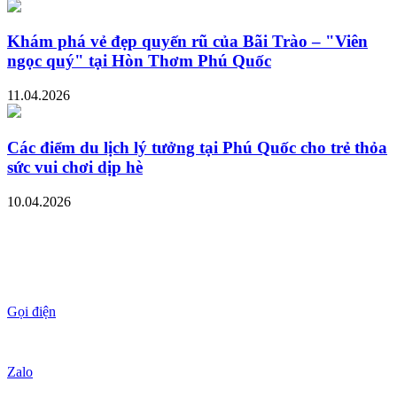
Khám phá vẻ đẹp quyến rũ của Bãi Trào – "Viên
ngọc quý" tại Hòn Thơm Phú Quốc
11.04.2026
Các điểm du lịch lý tưởng tại Phú Quốc cho trẻ thỏa
sức vui chơi dịp hè
10.04.2026
Gọi điện
Zalo