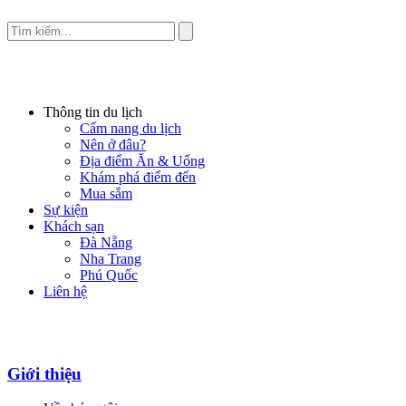
Thông tin du lịch
Cẩm nang du lịch
Nên ở đâu?
Địa điểm Ăn & Uống
Khám phá điểm đến
Mua sắm
Sự kiện
Khách sạn
Đà Nẵng
Nha Trang
Phú Quốc
Liên hệ
Giới thiệu