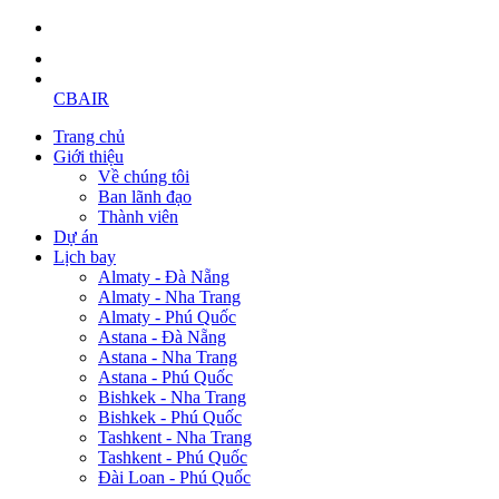
CBAIR
Trang chủ
Giới thiệu
Về chúng tôi
Ban lãnh đạo
Thành viên
Dự án
Lịch bay
Almaty - Đà Nẵng
Almaty - Nha Trang
Almaty - Phú Quốc
Astana - Đà Nẵng
Astana - Nha Trang
Astana - Phú Quốc
Bishkek - Nha Trang
Bishkek - Phú Quốc
Tashkent - Nha Trang
Tashkent - Phú Quốc
Đài Loan - Phú Quốc