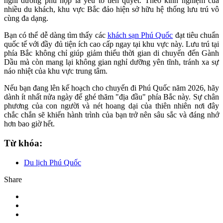
nghỉ dưỡng phù hợp là yếu tố tiên quyết. Theo kinh nghiệm của
nhiều du khách, khu vực Bắc đảo hiện sở hữu hệ thống lưu trú vô
cùng đa dạng.
Bạn có thể dễ dàng tìm thấy các
khách sạn Phú Quốc
đạt tiêu chuẩn
quốc tế với đầy đủ tiện ích cao cấp ngay tại khu vực này. Lưu trú tại
phía Bắc không chỉ giúp giảm thiểu thời gian di chuyển đến Gành
Dầu mà còn mang lại không gian nghỉ dưỡng yên tĩnh, tránh xa sự
náo nhiệt của khu vực trung tâm.
Nếu bạn đang lên kế hoạch cho chuyến đi Phú Quốc năm 2026, hãy
dành ít nhất nửa ngày để ghé thăm "địa đầu" phía Bắc này. Sự chân
phương của con người và nét hoang dại của thiên nhiên nơi đây
chắc chắn sẽ khiến hành trình của bạn trở nên sâu sắc và đáng nhớ
hơn bao giờ hết.
Từ khóa:
Du lịch Phú Quốc
Share