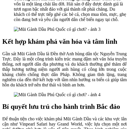
vốn là một làng chài lâu đời. Hải sản ở đây được đánh giá là
tươi ngon bậc nhất đảo với giá thành rất phải chăng. Du
khách có thể trực tiếp ghé các bè cá, chọn mua tôm, mực, ghẹ
còn đang bơi và yêu cầu người dân chế biến ngay tại chỗ.
Kết hợp khám phá văn hóa và tâm linh
Gần sát Mũi Gành Dầu là Đền thờ Anh hùng dân tộc Nguyễn Trung
Trực. Đây là một công trình kiến trúc mang đậm nét văn hóa truyền
thống, nơi người dân địa phương và du khách thường ghé thăm để
thắp hương tưởng niệm người anh hùng có công lớn trong cuộc
kháng chiến chống thực dân Pháp. Không gian tĩnh lặng, trang
nghiêm của đền thờ kết hợp với tầm nhìn hướng ra biển cả giúp tâm
hồn du khách trở nên thư thái và bình an hơn.
Bí quyết lưu trú cho hành trình Bắc đảo
Để thuận tiện cho việc khám phá Mũi Gành Dầu và các khu vực lân
cận như Vinpearl Safari hay Grand World, việc lựa chọn một nơi