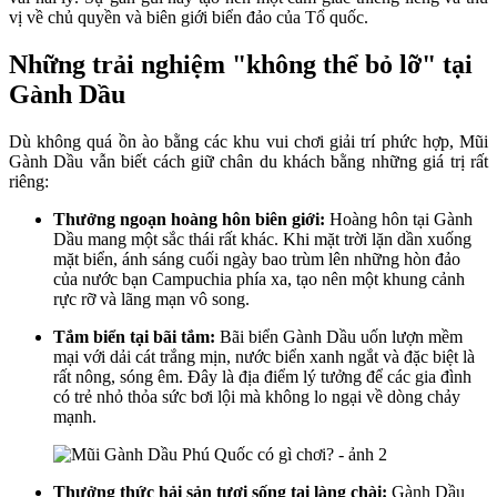
vị về chủ quyền và biên giới biển đảo của Tổ quốc.
Những trải nghiệm "không thể bỏ lỡ" tại
Gành Dầu
Dù không quá ồn ào bằng các khu vui chơi giải trí phức hợp, Mũi
Gành Dầu vẫn biết cách giữ chân du khách bằng những giá trị rất
riêng:
Thưởng ngoạn hoàng hôn biên giới:
Hoàng hôn tại Gành
Dầu mang một sắc thái rất khác. Khi mặt trời lặn dần xuống
mặt biển, ánh sáng cuối ngày bao trùm lên những hòn đảo
của nước bạn Campuchia phía xa, tạo nên một khung cảnh
rực rỡ và lãng mạn vô song.
Tắm biển tại bãi tắm:
Bãi biển Gành Dầu uốn lượn mềm
mại với dải cát trắng mịn, nước biển xanh ngắt và đặc biệt là
rất nông, sóng êm. Đây là địa điểm lý tưởng để các gia đình
có trẻ nhỏ thỏa sức bơi lội mà không lo ngại về dòng chảy
mạnh.
Thưởng thức hải sản tươi sống tại làng chài:
Gành Dầu