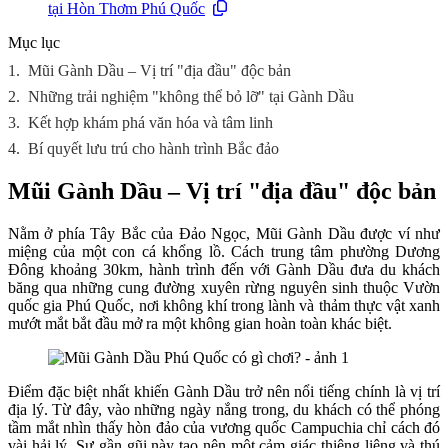
tại Hòn Thơm Phú Quốc
Mục lục
1.
Mũi Gành Dầu – Vị trí "địa đầu" độc bản
2.
Những trải nghiệm "không thể bỏ lỡ" tại Gành Dầu
3.
Kết hợp khám phá văn hóa và tâm linh
4.
Bí quyết lưu trú cho hành trình Bắc đảo
Mũi Gành Dầu – Vị trí "địa đầu" độc bản
Nằm ở phía Tây Bắc của Đảo Ngọc, Mũi Gành Dầu được ví như
miệng của một con cá khổng lồ. Cách trung tâm phường Dương
Đông khoảng 30km, hành trình đến với Gành Dầu đưa du khách
băng qua những cung đường xuyên rừng nguyên sinh thuộc Vườn
quốc gia Phú Quốc, nơi không khí trong lành và thảm thực vật xanh
mướt mắt bắt đầu mở ra một không gian hoàn toàn khác biệt.
Điểm đặc biệt nhất khiến Gành Dầu trở nên nổi tiếng chính là vị trí
địa lý. Từ đây, vào những ngày nắng trong, du khách có thể phóng
tầm mắt nhìn thấy hòn đảo của vương quốc Campuchia chỉ cách đó
vài hải lý. Sự gần gũi này tạo nên một cảm giác thiêng liêng và thú