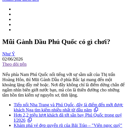
Mũi Gành Dầu Phú Quốc có gì chơi?
Như Ý
02/06/2026
Theo dõi trên
Nếu phía Nam Phú Quốc nổi tiếng với sự sầm uất của Thị trấn
Hoàng Hôn, thì Mũi Gành Dầu ở phía Bắc lại mang đến một
khoảng lặng đầy mê hoặc. Nơi đây không chỉ là điểm dừng chân để
ngắm nhìn biên giới nước bạn, mà còn là thiên đường cho những
tâm hồn tìm kiếm sự nguyên sơ, tĩnh lặng.
Tiếp nối Nha Trang và Phú Quốc, đây là điểm đến mới được
khách Nga tìm kiếm nhiều nhất từ đầu năm
Hơn 2,2 triệu lượt khách đã tới sân bay Phú Quốc trong quý
I/2026
Khám phá vẻ đẹp quyến rũ của Bãi Trào – "Viên ngọc quý"