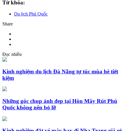
Từ khóa:
Du lịch Phú Quốc
Share
Đọc nhiều
Kinh nghiệm du lịch Đà Nẵng tự túc mùa hè tiết
kiệm
Những góc chụp ảnh đẹp tại Hòn Mây Rút Phú
Quốc không nên bỏ lỡ
Kinh nghiệm đặt vé máy bay đi Nha Trang giá rẻ