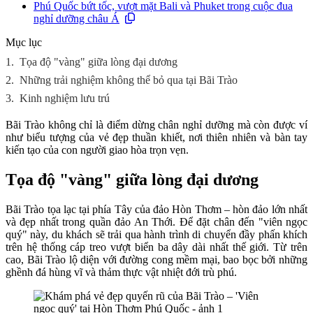
Phú Quốc bứt tốc, vượt mặt Bali và Phuket trong cuộc đua
nghỉ dưỡng châu Á
Mục lục
1.
Tọa độ "vàng" giữa lòng đại dương
2.
Những trải nghiệm không thể bỏ qua tại Bãi Trào
3.
Kinh nghiệm lưu trú
Bãi Trào không chỉ là điểm dừng chân nghỉ dưỡng mà còn được ví
như biểu tượng của vẻ đẹp thuần khiết, nơi thiên nhiên và bàn tay
kiến tạo của con người giao hòa trọn vẹn.
Tọa độ "vàng" giữa lòng đại dương
Bãi Trào tọa lạc tại phía Tây của đảo Hòn Thơm – hòn đảo lớn nhất
và đẹp nhất trong quần đảo An Thới. Để đặt chân đến "viên ngọc
quý" này, du khách sẽ trải qua hành trình di chuyển đầy phấn khích
trên hệ thống cáp treo vượt biển ba dây dài nhất thế giới. Từ trên
cao, Bãi Trào lộ diện với đường cong mềm mại, bao bọc bởi những
ghềnh đá hùng vĩ và thảm thực vật nhiệt đới trù phú.