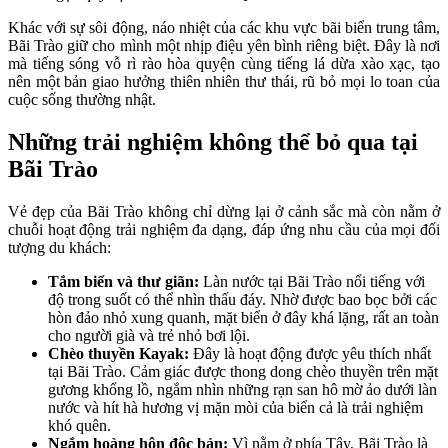
Khác với sự sôi động, náo nhiệt của các khu vực bãi biển trung tâm,
Bãi Trào giữ cho mình một nhịp điệu yên bình riêng biệt. Đây là nơi
mà tiếng sóng vỗ rì rào hòa quyện cùng tiếng lá dừa xào xạc, tạo
nên một bản giao hưởng thiên nhiên thư thái, rũ bỏ mọi lo toan của
cuộc sống thường nhật.
Những trải nghiệm không thể bỏ qua tại
Bãi Trào
Vẻ đẹp của Bãi Trào không chỉ dừng lại ở cảnh sắc mà còn nằm ở
chuỗi hoạt động trải nghiệm đa dạng, đáp ứng nhu cầu của mọi đối
tượng du khách:
Tắm biển và thư giãn:
Làn nước tại Bãi Trào nổi tiếng với
độ trong suốt có thể nhìn thấu đáy. Nhờ được bao bọc bởi các
hòn đảo nhỏ xung quanh, mặt biển ở đây khá lặng, rất an toàn
cho người già và trẻ nhỏ bơi lội.
Chèo thuyền Kayak:
Đây là hoạt động được yêu thích nhất
tại Bãi Trào. Cảm giác được thong dong chèo thuyền trên mặt
gương khổng lồ, ngắm nhìn những rạn san hô mờ ảo dưới làn
nước và hít hà hương vị mặn mòi của biển cả là trải nghiệm
khó quên.
Ngắm hoàng hôn độc bản:
Vì nằm ở phía Tây, Bãi Trào là