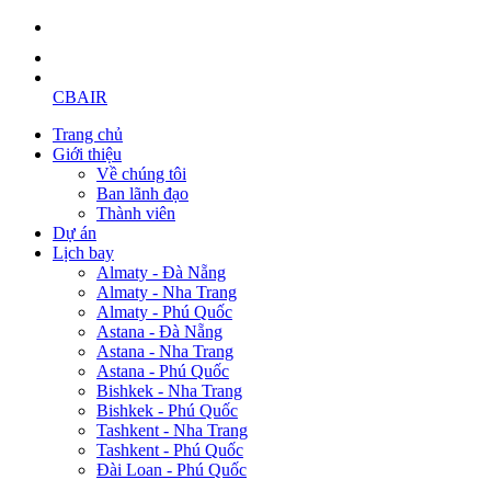
CBAIR
Trang chủ
Giới thiệu
Về chúng tôi
Ban lãnh đạo
Thành viên
Dự án
Lịch bay
Almaty - Đà Nẵng
Almaty - Nha Trang
Almaty - Phú Quốc
Astana - Đà Nẵng
Astana - Nha Trang
Astana - Phú Quốc
Bishkek - Nha Trang
Bishkek - Phú Quốc
Tashkent - Nha Trang
Tashkent - Phú Quốc
Đài Loan - Phú Quốc