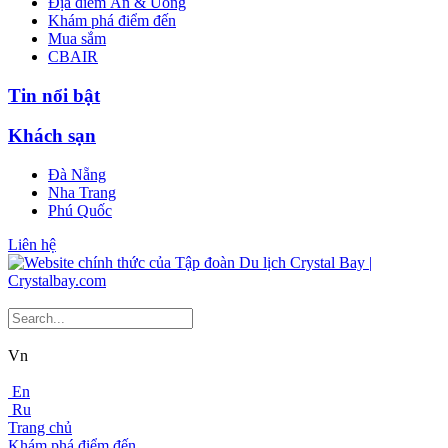
Địa điểm Ăn & Uống
Khám phá điểm đến
Mua sắm
CBAIR
Tin nổi bật
Khách sạn
Đà Nẵng
Nha Trang
Phú Quốc
Liên hệ
Vn
En
Ru
Trang chủ
Khám phá điểm đến