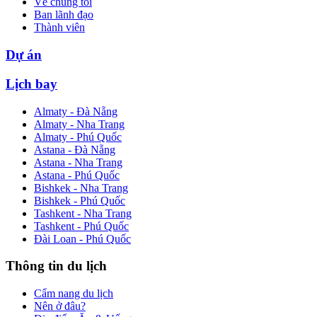
Về chúng tôi
Ban lãnh đạo
Thành viên
Dự án
Lịch bay
Almaty - Đà Nẵng
Almaty - Nha Trang
Almaty - Phú Quốc
Astana - Đà Nẵng
Astana - Nha Trang
Astana - Phú Quốc
Bishkek - Nha Trang
Bishkek - Phú Quốc
Tashkent - Nha Trang
Tashkent - Phú Quốc
Đài Loan - Phú Quốc
Thông tin du lịch
Cẩm nang du lịch
Nên ở đâu?