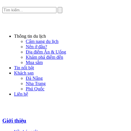
Thông tin du lịch
Cẩm nang du lịch
Nên ở đâu?
Địa điểm Ăn & Uống
Khám phá điểm đến
Mua sắm
Tin nổi bật
Khách sạn
Đà Nẵng
Nha Trang
Phú Quốc
Liên hệ
Giới thiệu