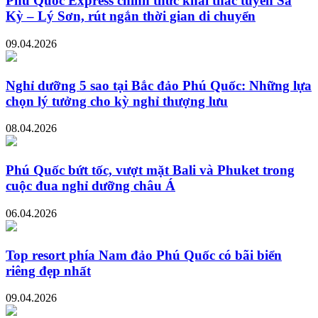
Phú Quốc Express chính thức khai thác tuyến Sa
Kỳ – Lý Sơn, rút ngắn thời gian di chuyển
09.04.2026
Nghỉ dưỡng 5 sao tại Bắc đảo Phú Quốc: Những lựa
chọn lý tưởng cho kỳ nghỉ thượng lưu
08.04.2026
Phú Quốc bứt tốc, vượt mặt Bali và Phuket trong
cuộc đua nghỉ dưỡng châu Á
06.04.2026
Top resort phía Nam đảo Phú Quốc có bãi biển
riêng đẹp nhất
09.04.2026