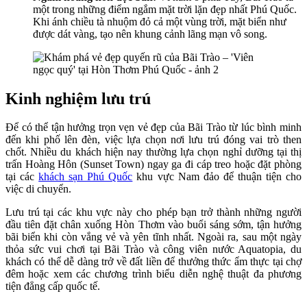
một trong những điểm ngắm mặt trời lặn đẹp nhất Phú Quốc.
Khi ánh chiều tà nhuộm đỏ cả một vùng trời, mặt biển như
được dát vàng, tạo nên khung cảnh lãng mạn vô song.
Kinh nghiệm lưu trú
Để có thể tận hưởng trọn vẹn vẻ đẹp của Bãi Trào từ lúc bình minh
đến khi phố lên đèn, việc lựa chọn nơi lưu trú đóng vai trò then
chốt. Nhiều du khách hiện nay thường lựa chọn nghỉ dưỡng tại thị
trấn Hoàng Hôn (Sunset Town) ngay ga đi cáp treo hoặc đặt phòng
tại các
khách sạn Phú Quốc
khu vực Nam đảo để thuận tiện cho
việc di chuyển.
Lưu trú tại các khu vực này cho phép bạn trở thành những người
đầu tiên đặt chân xuống Hòn Thơm vào buổi sáng sớm, tận hưởng
bãi biển khi còn vắng vẻ và yên tĩnh nhất. Ngoài ra, sau một ngày
thỏa sức vui chơi tại Bãi Trào và công viên nước Aquatopia, du
khách có thể dễ dàng trở về đất liền để thưởng thức ẩm thực tại chợ
đêm hoặc xem các chương trình biểu diễn nghệ thuật đa phương
tiện đẳng cấp quốc tế.