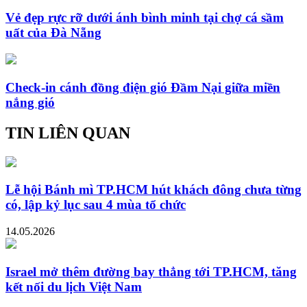
Vẻ đẹp rực rỡ dưới ánh bình minh tại chợ cá sầm
uất của Đà Nẵng
Check-in cánh đồng điện gió Đầm Nại giữa miền
nắng gió
TIN LIÊN QUAN
Lễ hội Bánh mì TP.HCM hút khách đông chưa từng
có, lập kỷ lục sau 4 mùa tổ chức
14.05.2026
Israel mở thêm đường bay thẳng tới TP.HCM, tăng
kết nối du lịch Việt Nam