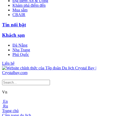
Địa điểm Ăn & Uống
Khám phá điểm đến
Mua sắm
CBAIR
Tin nổi bật
Khách sạn
Đà Nẵng
Nha Trang
Phú Quốc
Liên hệ
Vn
En
Ru
Trang chủ
Cẩm nang du lịch