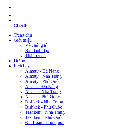
CBAIR
Trang chủ
Giới thiệu
Về chúng tôi
Ban lãnh đạo
Thành viên
Dự án
Lịch bay
Almaty - Đà Nẵng
Almaty - Nha Trang
Almaty - Phú Quốc
Astana - Đà Nẵng
Astana - Nha Trang
Astana - Phú Quốc
Bishkek - Nha Trang
Bishkek - Phú Quốc
Tashkent - Nha Trang
Tashkent - Phú Quốc
Đài Loan - Phú Quốc