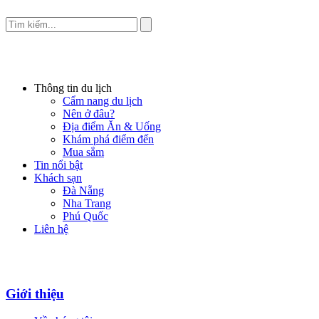
Thông tin du lịch
Cẩm nang du lịch
Nên ở đâu?
Địa điểm Ăn & Uống
Khám phá điểm đến
Mua sắm
Tin nổi bật
Khách sạn
Đà Nẵng
Nha Trang
Phú Quốc
Liên hệ
Giới thiệu