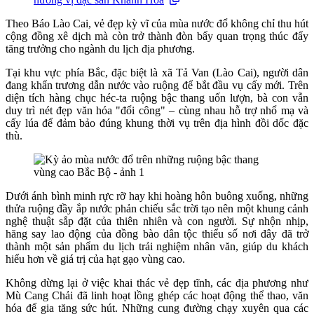
Theo Báo Lào Cai, vẻ đẹp kỳ vĩ của mùa nước đổ không chỉ thu hút
cộng đồng xê dịch mà còn trở thành đòn bẩy quan trọng thúc đẩy
tăng trưởng cho ngành du lịch địa phương.
Tại khu vực phía Bắc, đặc biệt là xã Tả Van (Lào Cai), người dân
đang khẩn trương dẫn nước vào ruộng để bắt đầu vụ cấy mới. Trên
diện tích hàng chục héc-ta ruộng bậc thang uốn lượn, bà con vẫn
duy trì nét đẹp văn hóa "đổi công" – cùng nhau hỗ trợ nhổ mạ và
cấy lúa để đảm bảo đúng khung thời vụ trên địa hình đồi dốc đặc
thù.
Dưới ánh bình minh rực rỡ hay khi hoàng hôn buông xuống, những
thửa ruộng đầy ắp nước phản chiếu sắc trời tạo nên một khung cảnh
nghệ thuật sắp đặt của thiên nhiên và con người. Sự nhộn nhịp,
hăng say lao động của đồng bào dân tộc thiểu số nơi đây đã trở
thành một sản phẩm du lịch trải nghiệm nhân văn, giúp du khách
hiểu hơn về giá trị của hạt gạo vùng cao.
Không dừng lại ở việc khai thác vẻ đẹp tĩnh, các địa phương như
Mù Cang Chải đã linh hoạt lồng ghép các hoạt động thể thao, văn
hóa để gia tăng sức hút. Những cung đường chạy xuyên qua các