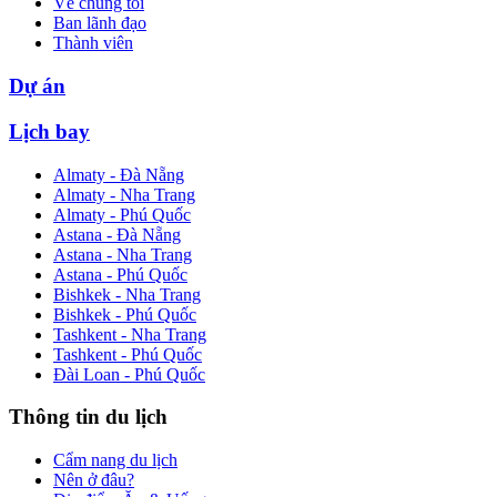
Về chúng tôi
Ban lãnh đạo
Thành viên
Dự án
Lịch bay
Almaty - Đà Nẵng
Almaty - Nha Trang
Almaty - Phú Quốc
Astana - Đà Nẵng
Astana - Nha Trang
Astana - Phú Quốc
Bishkek - Nha Trang
Bishkek - Phú Quốc
Tashkent - Nha Trang
Tashkent - Phú Quốc
Đài Loan - Phú Quốc
Thông tin du lịch
Cẩm nang du lịch
Nên ở đâu?