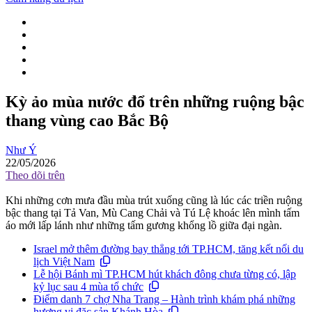
Kỳ ảo mùa nước đổ trên những ruộng bậc
thang vùng cao Bắc Bộ
Như Ý
22/05/2026
Theo dõi trên
Khi những cơn mưa đầu mùa trút xuống cũng là lúc các triền ruộng
bậc thang tại Tả Van, Mù Cang Chải và Tú Lệ khoác lên mình tấm
áo mới lấp lánh như những tấm gương khổng lồ giữa đại ngàn.
Israel mở thêm đường bay thẳng tới TP.HCM, tăng kết nối du
lịch Việt Nam
Lễ hội Bánh mì TP.HCM hút khách đông chưa từng có, lập
kỷ lục sau 4 mùa tổ chức
Điểm danh 7 chợ Nha Trang – Hành trình khám phá những
hương vị đặc sản Khánh Hòa