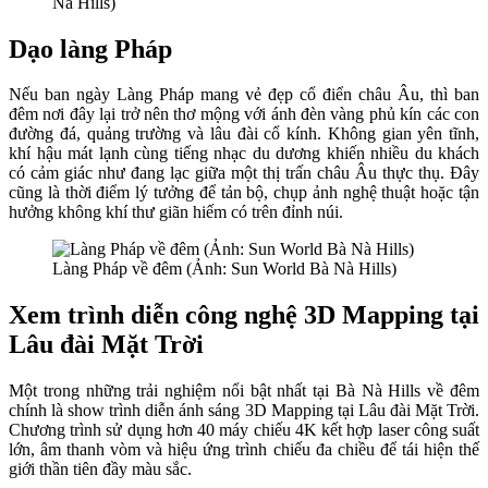
Nà Hills)
Dạo làng Pháp
Nếu ban ngày Làng Pháp mang vẻ đẹp cổ điển châu Âu, thì ban
đêm nơi đây lại trở nên thơ mộng với ánh đèn vàng phủ kín các con
đường đá, quảng trường và lâu đài cổ kính. Không gian yên tĩnh,
khí hậu mát lạnh cùng tiếng nhạc du dương khiến nhiều du khách
có cảm giác như đang lạc giữa một thị trấn châu Âu thực thụ. Đây
cũng là thời điểm lý tưởng để tản bộ, chụp ảnh nghệ thuật hoặc tận
hưởng không khí thư giãn hiếm có trên đỉnh núi.
Làng Pháp về đêm (Ảnh: Sun World Bà Nà Hills)
Xem trình diễn công nghệ 3D Mapping tại
Lâu đài Mặt Trời
Một trong những trải nghiệm nổi bật nhất tại Bà Nà Hills về đêm
chính là show trình diễn ánh sáng 3D Mapping tại Lâu đài Mặt Trời.
Chương trình sử dụng hơn 40 máy chiếu 4K kết hợp laser công suất
lớn, âm thanh vòm và hiệu ứng trình chiếu đa chiều để tái hiện thế
giới thần tiên đầy màu sắc.