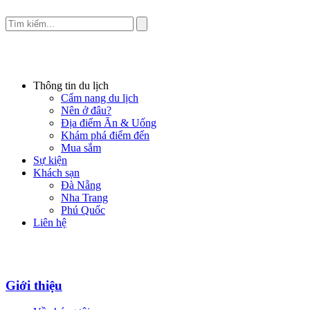
Thông tin du lịch
Cẩm nang du lịch
Nên ở đâu?
Địa điểm Ăn & Uống
Khám phá điểm đến
Mua sắm
Sự kiện
Khách sạn
Đà Nẵng
Nha Trang
Phú Quốc
Liên hệ
Giới thiệu