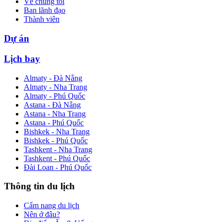
Về chúng tôi
Ban lãnh đạo
Thành viên
Dự án
Lịch bay
Almaty - Đà Nẵng
Almaty - Nha Trang
Almaty - Phú Quốc
Astana - Đà Nẵng
Astana - Nha Trang
Astana - Phú Quốc
Bishkek - Nha Trang
Bishkek - Phú Quốc
Tashkent - Nha Trang
Tashkent - Phú Quốc
Đài Loan - Phú Quốc
Thông tin du lịch
Cẩm nang du lịch
Nên ở đâu?