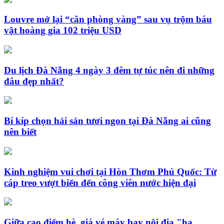
Louvre mở lại “căn phòng vàng” sau vụ trộm báu
vật hoàng gia 102 triệu USD
Du lịch Đà Nẵng 4 ngày 3 đêm tự túc nên đi những
đâu đẹp nhất?
Bí kíp chọn hải sản tươi ngon tại Đà Nẵng ai cũng
nên biết
Kinh nghiệm vui chơi tại Hòn Thơm Phú Quốc: Từ
cáp treo vượt biển đến công viên nước hiện đại
Giữa cao điểm hè, giá vé máy bay nội địa "hạ