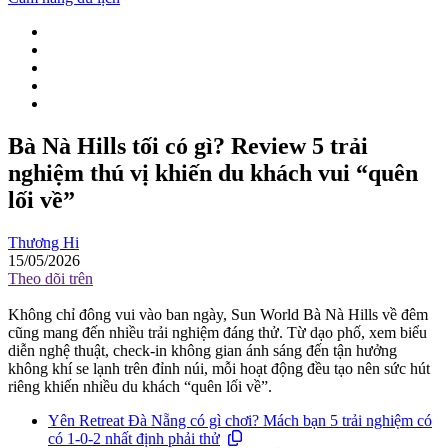
Bà Nà Hills tối có gì? Review 5 trải
nghiệm thú vị khiến du khách vui “quên
lối về”
Thương Hi
15/05/2026
Theo dõi trên
Không chỉ đông vui vào ban ngày, Sun World Bà Nà Hills về đêm
cũng mang đến nhiều trải nghiệm đáng thử. Từ dạo phố, xem biểu
diễn nghệ thuật, check-in không gian ánh sáng đến tận hưởng
không khí se lạnh trên đỉnh núi, mỗi hoạt động đều tạo nên sức hút
riêng khiến nhiều du khách “quên lối về”.
Yên Retreat Đà Nẵng có gì chơi? Mách bạn 5 trải nghiệm có
có 1-0-2 nhất định phải thử