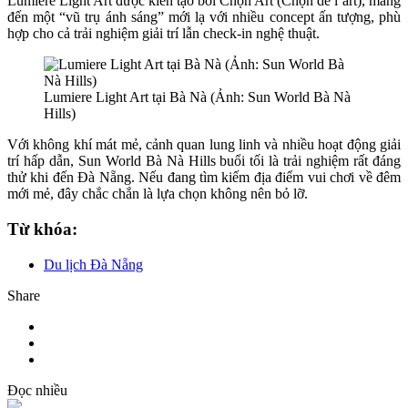
Lumiere Light Art được kiến tạo bởi Chọn Art (Chọn de l’art), mang
đến một “vũ trụ ánh sáng” mới lạ với nhiều concept ấn tượng, phù
hợp cho cả trải nghiệm giải trí lẫn check-in nghệ thuật.
Lumiere Light Art tại Bà Nà (Ảnh: Sun World Bà Nà
Hills)
Với không khí mát mẻ, cảnh quan lung linh và nhiều hoạt động giải
trí hấp dẫn, Sun World Bà Nà Hills buổi tối là trải nghiệm rất đáng
thử khi đến Đà Nẵng. Nếu đang tìm kiếm địa điểm vui chơi về đêm
mới mẻ, đây chắc chắn là lựa chọn không nên bỏ lỡ.
Từ khóa:
Du lịch Đà Nẵng
Share
Đọc nhiều