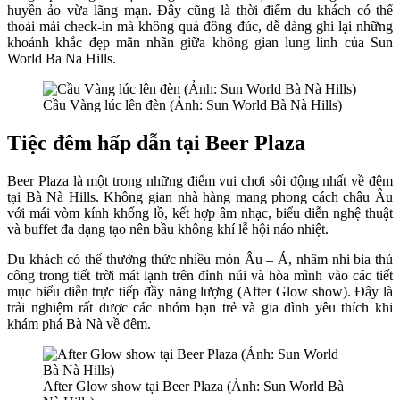
huyền ảo vừa lãng mạn. Đây cũng là thời điểm du khách có thể
thoải mái check-in mà không quá đông đúc, dễ dàng ghi lại những
khoảnh khắc đẹp mãn nhãn giữa không gian lung linh của Sun
World Ba Na Hills.
Cầu Vàng lúc lên đèn (Ảnh: Sun World Bà Nà Hills)
Tiệc đêm hấp dẫn tại Beer Plaza
Beer Plaza là một trong những điểm vui chơi sôi động nhất về đêm
tại Bà Nà Hills. Không gian nhà hàng mang phong cách châu Âu
với mái vòm kính khổng lồ, kết hợp âm nhạc, biểu diễn nghệ thuật
và buffet đa dạng tạo nên bầu không khí lễ hội náo nhiệt.
Du khách có thể thưởng thức nhiều món Âu – Á, nhâm nhi bia thủ
công trong tiết trời mát lạnh trên đỉnh núi và hòa mình vào các tiết
mục biểu diễn trực tiếp đầy năng lượng (After Glow show). Đây là
trải nghiệm rất được các nhóm bạn trẻ và gia đình yêu thích khi
khám phá Bà Nà về đêm.
After Glow show tại Beer Plaza (Ảnh: Sun World Bà