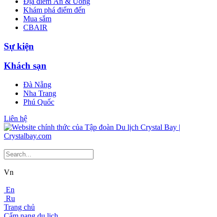
Địa điểm Ăn & Uống
Khám phá điểm đến
Mua sắm
CBAIR
Sự kiện
Khách sạn
Đà Nẵng
Nha Trang
Phú Quốc
Liên hệ
Vn
En
Ru
Trang chủ
Cẩm nang du lịch