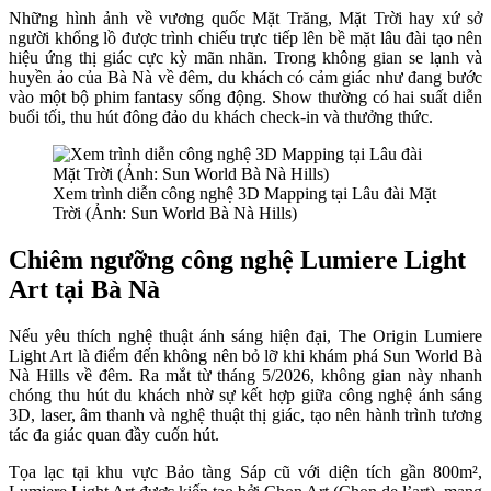
Những hình ảnh về vương quốc Mặt Trăng, Mặt Trời hay xứ sở
người khổng lồ được trình chiếu trực tiếp lên bề mặt lâu đài tạo nên
hiệu ứng thị giác cực kỳ mãn nhãn. Trong không gian se lạnh và
huyền ảo của Bà Nà về đêm, du khách có cảm giác như đang bước
vào một bộ phim fantasy sống động. Show thường có hai suất diễn
buổi tối, thu hút đông đảo du khách check-in và thưởng thức.
Xem trình diễn công nghệ 3D Mapping tại Lâu đài Mặt
Trời (Ảnh: Sun World Bà Nà Hills)
Chiêm ngưỡng công nghệ Lumiere Light
Art tại Bà Nà
Nếu yêu thích nghệ thuật ánh sáng hiện đại, The Origin Lumiere
Light Art là điểm đến không nên bỏ lỡ khi khám phá Sun World Bà
Nà Hills về đêm. Ra mắt từ tháng 5/2026, không gian này nhanh
chóng thu hút du khách nhờ sự kết hợp giữa công nghệ ánh sáng
3D, laser, âm thanh và nghệ thuật thị giác, tạo nên hành trình tương
tác đa giác quan đầy cuốn hút.
Tọa lạc tại khu vực Bảo tàng Sáp cũ với diện tích gần 800m²,