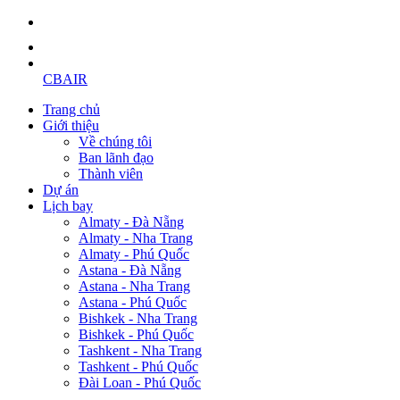
CBAIR
Trang chủ
Giới thiệu
Về chúng tôi
Ban lãnh đạo
Thành viên
Dự án
Lịch bay
Almaty - Đà Nẵng
Almaty - Nha Trang
Almaty - Phú Quốc
Astana - Đà Nẵng
Astana - Nha Trang
Astana - Phú Quốc
Bishkek - Nha Trang
Bishkek - Phú Quốc
Tashkent - Nha Trang
Tashkent - Phú Quốc
Đài Loan - Phú Quốc