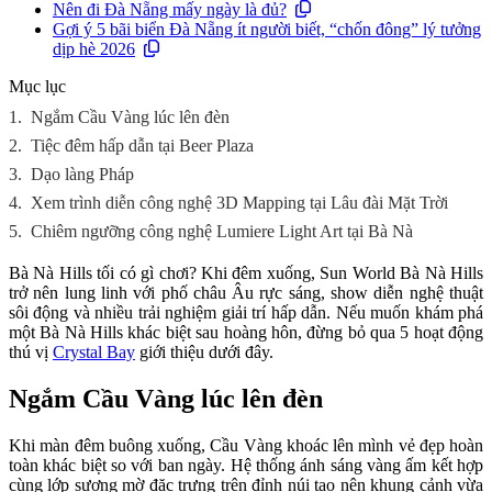
Nên đi Đà Nẵng mấy ngày là đủ?
Gợi ý 5 bãi biển Đà Nẵng ít người biết, “chốn đông” lý tưởng
dịp hè 2026
Mục lục
1.
Ngắm Cầu Vàng lúc lên đèn
2.
Tiệc đêm hấp dẫn tại Beer Plaza
3.
Dạo làng Pháp
4.
Xem trình diễn công nghệ 3D Mapping tại Lâu đài Mặt Trời
5.
Chiêm ngưỡng công nghệ Lumiere Light Art tại Bà Nà
Bà Nà Hills tối có gì chơi? Khi đêm xuống, Sun World Bà Nà Hills
trở nên lung linh với phố châu Âu rực sáng, show diễn nghệ thuật
sôi động và nhiều trải nghiệm giải trí hấp dẫn. Nếu muốn khám phá
một Bà Nà Hills khác biệt sau hoàng hôn, đừng bỏ qua 5 hoạt động
thú vị
Crystal Bay
giới thiệu dưới đây.
Ngắm Cầu Vàng lúc lên đèn
Khi màn đêm buông xuống, Cầu Vàng khoác lên mình vẻ đẹp hoàn
toàn khác biệt so với ban ngày. Hệ thống ánh sáng vàng ấm kết hợp
cùng lớp sương mờ đặc trưng trên đỉnh núi tạo nên khung cảnh vừa