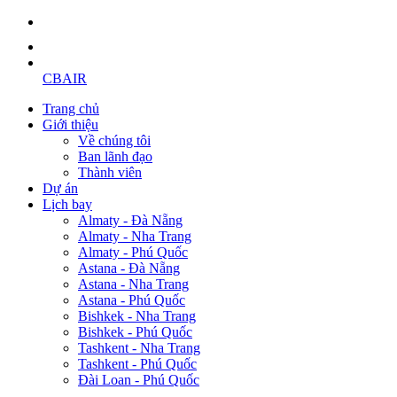
CBAIR
Trang chủ
Giới thiệu
Về chúng tôi
Ban lãnh đạo
Thành viên
Dự án
Lịch bay
Almaty - Đà Nẵng
Almaty - Nha Trang
Almaty - Phú Quốc
Astana - Đà Nẵng
Astana - Nha Trang
Astana - Phú Quốc
Bishkek - Nha Trang
Bishkek - Phú Quốc
Tashkent - Nha Trang
Tashkent - Phú Quốc
Đài Loan - Phú Quốc