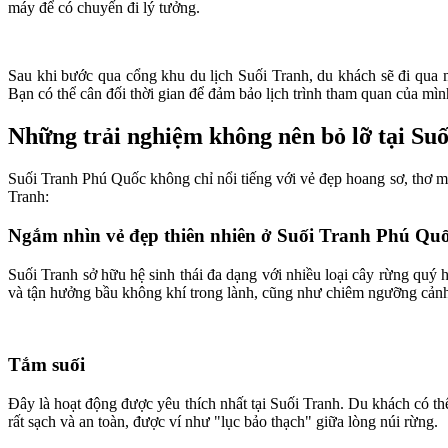
máy để có chuyến đi lý tưởng.
Sau khi bước qua cổng khu du lịch Suối Tranh, du khách sẽ đi qua 
Bạn có thể cân đối thời gian để đảm bảo lịch trình tham quan của mìn
Những trải nghiệm không nên bỏ lỡ tại Su
Suối Tranh Phú Quốc không chỉ nổi tiếng với vẻ đẹp hoang sơ, thơ m
Tranh:
Ngắm nhìn vẻ đẹp thiên nhiên ở Suối Tranh Phú Qu
Suối Tranh sở hữu hệ sinh thái đa dạng với nhiều loại cây rừng quý
và tận hưởng bầu không khí trong lành, cũng như chiêm ngưỡng cảnh
Tắm suối
Đây là hoạt động được yêu thích nhất tại Suối Tranh. Du khách có t
rất sạch và an toàn, được ví như "lục bảo thạch" giữa lòng núi rừng.