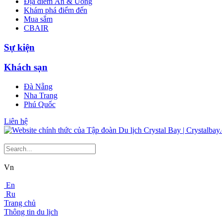
Địa điểm Ăn & Uống
Khám phá điểm đến
Mua sắm
CBAIR
Sự kiện
Khách sạn
Đà Nẵng
Nha Trang
Phú Quốc
Liên hệ
Vn
En
Ru
Trang chủ
Thông tin du lịch