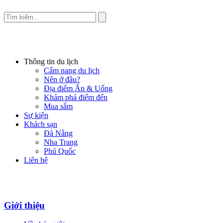
Thông tin du lịch
Cẩm nang du lịch
Nên ở đâu?
Địa điểm Ăn & Uống
Khám phá điểm đến
Mua sắm
Sự kiện
Khách sạn
Đà Nẵng
Nha Trang
Phú Quốc
Liên hệ
Giới thiệu