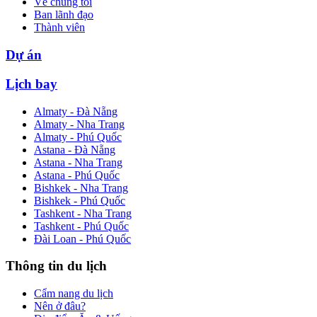
Về chúng tôi
Ban lãnh đạo
Thành viên
Dự án
Lịch bay
Almaty - Đà Nẵng
Almaty - Nha Trang
Almaty - Phú Quốc
Astana - Đà Nẵng
Astana - Nha Trang
Astana - Phú Quốc
Bishkek - Nha Trang
Bishkek - Phú Quốc
Tashkent - Nha Trang
Tashkent - Phú Quốc
Đài Loan - Phú Quốc
Thông tin du lịch
Cẩm nang du lịch
Nên ở đâu?