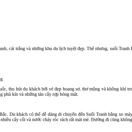
xanh, cát trắng và những khu du lịch tuyệt đẹp. Thế nhưng, suối Tranh
ng
Quốc, thu hút du khách bởi vẻ đẹp hoang sơ, thơ mộng và không khí t
g phủ kín và những tán cây rợp bóng mát.
ắc. Du khách có thể dễ dàng di chuyển đến Suối Tranh bằng xe máy h
 nhiều cây cối và nước chảy róc rách rất mát mẻ. Đường đi cũng không