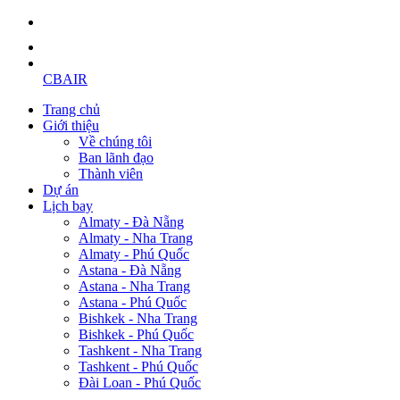
CBAIR
Trang chủ
Giới thiệu
Về chúng tôi
Ban lãnh đạo
Thành viên
Dự án
Lịch bay
Almaty - Đà Nẵng
Almaty - Nha Trang
Almaty - Phú Quốc
Astana - Đà Nẵng
Astana - Nha Trang
Astana - Phú Quốc
Bishkek - Nha Trang
Bishkek - Phú Quốc
Tashkent - Nha Trang
Tashkent - Phú Quốc
Đài Loan - Phú Quốc