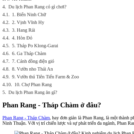
4.
Du lịch Phan Rang có gì chơi?
4.1.
1. Biển Ninh Chữ
4.2.
2. Vịnh Vĩnh Hy
4.3.
3. Hang Rái
4.4.
4. Hòn Đỏ
4.5.
5. Tháp Po Klong-Garai
4.6.
6. Ga Tháp Chàm
4.7.
7. Cánh đồng điện gió
4.8.
8. Vườn nho Thái An
4.9.
9. Vườn thú Tiên Tiến Farm & Zoo
4.10.
10. Chợ Phan Rang
5.
Du lịch Phan Rang ăn gì?
Phan Rang - Tháp Chàm ở đâu?
Phan Rang - Tháp Chàm
, hay đơn giản là Phan Rang, là một thành 
Ninh Thuận. Với vị trí chiến lược và sự phát triển đa ngành, Phan Ran