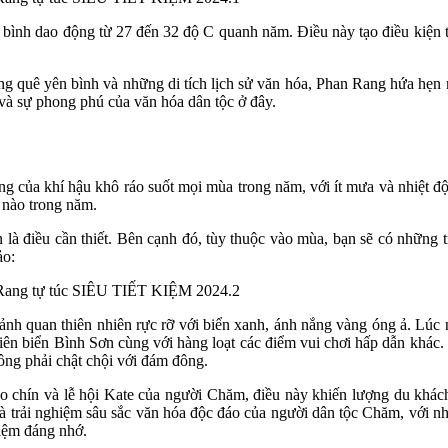
 bình dao động từ 27 đến 32 độ C quanh năm. Điều này tạo điều kiện th
ng quê yên bình và những di tích lịch sử văn hóa, Phan Rang hứa hẹn
và sự phong phú của văn hóa dân tộc ở đây.
ủa khí hậu khô ráo suốt mọi mùa trong năm, với ít mưa và nhiệt độ d
a nào trong năm.
n là điều cần thiết. Bên cạnh đó, tùy thuộc vào mùa, bạn sẽ có những 
ảo:
cảnh quan thiên nhiên rực rỡ với biển xanh, ánh nắng vàng óng ả. Lúc 
iên biển Bình Sơn cùng với hàng loạt các điểm vui chơi hấp dẫn khác.
ông phải chật chội với đám đông.
o chín và lễ hội Kate của người Chăm, điều này khiến lượng du khách
và trải nghiệm sâu sắc văn hóa độc đáo của người dân tộc Chăm, với n
niệm đáng nhớ.