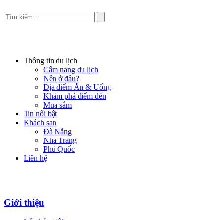
Thông tin du lịch
Cẩm nang du lịch
Nên ở đâu?
Địa điểm Ăn & Uống
Khám phá điểm đến
Mua sắm
Tin nổi bật
Khách sạn
Đà Nẵng
Nha Trang
Phú Quốc
Liên hệ
Giới thiệu