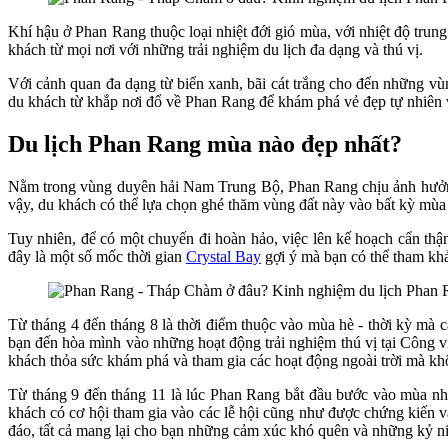
Khí hậu ở Phan Rang thuộc loại nhiệt đới gió mùa, với nhiệt độ trung
khách từ mọi nơi với những trải nghiệm du lịch đa dạng và thú vị.
Với cảnh quan đa dạng từ biển xanh, bãi cát trắng cho đến những vù
du khách từ khắp nơi đổ về Phan Rang để khám phá vẻ đẹp tự nhiên 
Du lịch Phan Rang mùa nào đẹp nhất?
Nằm trong vùng duyên hải Nam Trung Bộ, Phan Rang chịu ảnh hưởng c
vậy, du khách có thể lựa chọn ghé thăm vùng đất này vào bất kỳ mù
Tuy nhiên, để có một chuyến đi hoàn hảo, việc lên kế hoạch cẩn thậ
đây là một số mốc thời gian
Crystal Bay
gợi ý mà bạn có thể tham kh
Từ tháng 4 đến tháng 8 là thời điểm thuộc vào mùa hè - thời kỳ mà 
bạn đến hòa mình vào những hoạt động trải nghiệm thú vị tại Công v
khách thỏa sức khám phá và tham gia các hoạt động ngoài trời mà kh
Từ tháng 9 đến tháng 11 là lúc Phan Rang bắt đầu bước vào mùa nh
khách có cơ hội tham gia vào các lễ hội cũng như được chứng kiến 
đáo, tất cả mang lại cho bạn những cảm xúc khó quên và những kỷ 