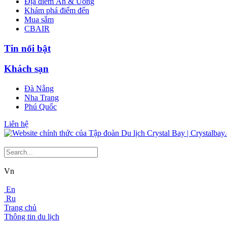
Địa điểm Ăn & Uống
Khám phá điểm đến
Mua sắm
CBAIR
Tin nổi bật
Khách sạn
Đà Nẵng
Nha Trang
Phú Quốc
Liên hệ
Vn
En
Ru
Trang chủ
Thông tin du lịch