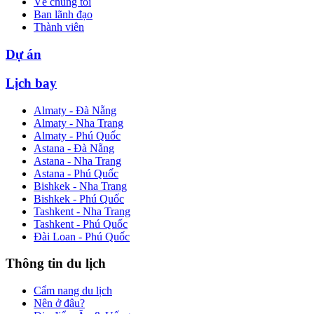
Về chúng tôi
Ban lãnh đạo
Thành viên
Dự án
Lịch bay
Almaty - Đà Nẵng
Almaty - Nha Trang
Almaty - Phú Quốc
Astana - Đà Nẵng
Astana - Nha Trang
Astana - Phú Quốc
Bishkek - Nha Trang
Bishkek - Phú Quốc
Tashkent - Nha Trang
Tashkent - Phú Quốc
Đài Loan - Phú Quốc
Thông tin du lịch
Cẩm nang du lịch
Nên ở đâu?