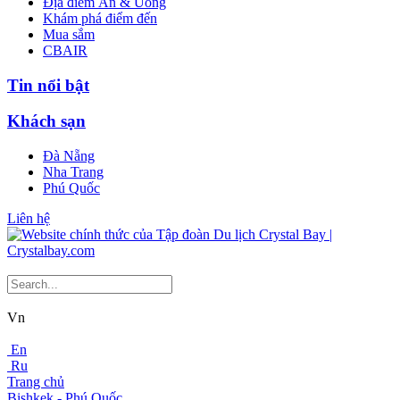
Địa điểm Ăn & Uống
Khám phá điểm đến
Mua sắm
CBAIR
Tin nổi bật
Khách sạn
Đà Nẵng
Nha Trang
Phú Quốc
Liên hệ
Vn
En
Ru
Trang chủ
Bishkek - Phú Quốc