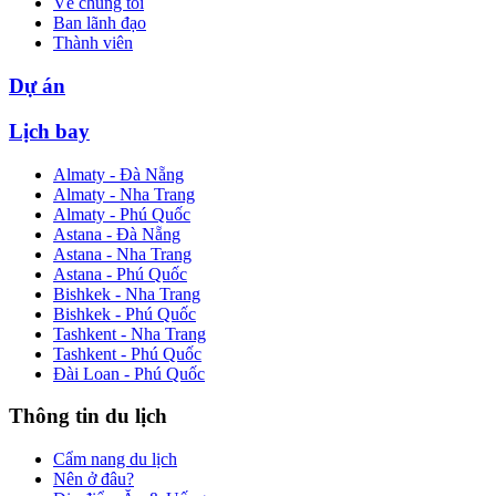
Về chúng tôi
Ban lãnh đạo
Thành viên
Dự án
Lịch bay
Almaty - Đà Nẵng
Almaty - Nha Trang
Almaty - Phú Quốc
Astana - Đà Nẵng
Astana - Nha Trang
Astana - Phú Quốc
Bishkek - Nha Trang
Bishkek - Phú Quốc
Tashkent - Nha Trang
Tashkent - Phú Quốc
Đài Loan - Phú Quốc
Thông tin du lịch
Cẩm nang du lịch
Nên ở đâu?