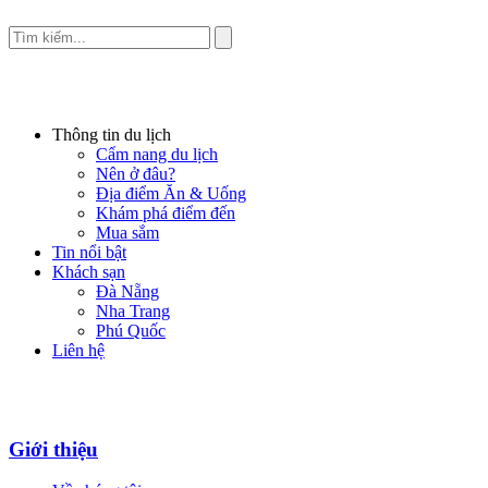
Thông tin du lịch
Cẩm nang du lịch
Nên ở đâu?
Địa điểm Ăn & Uống
Khám phá điểm đến
Mua sắm
Tin nổi bật
Khách sạn
Đà Nẵng
Nha Trang
Phú Quốc
Liên hệ
Giới thiệu