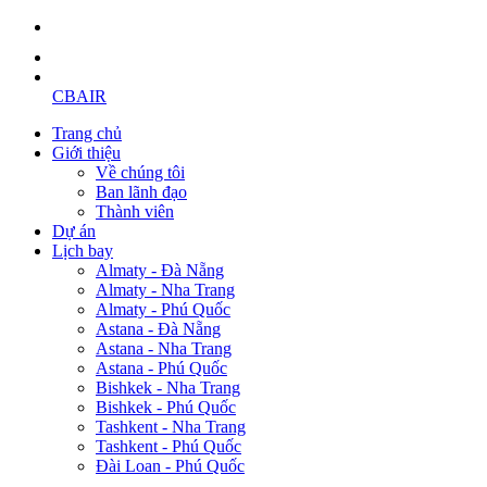
CBAIR
Trang chủ
Giới thiệu
Về chúng tôi
Ban lãnh đạo
Thành viên
Dự án
Lịch bay
Almaty - Đà Nẵng
Almaty - Nha Trang
Almaty - Phú Quốc
Astana - Đà Nẵng
Astana - Nha Trang
Astana - Phú Quốc
Bishkek - Nha Trang
Bishkek - Phú Quốc
Tashkent - Nha Trang
Tashkent - Phú Quốc
Đài Loan - Phú Quốc