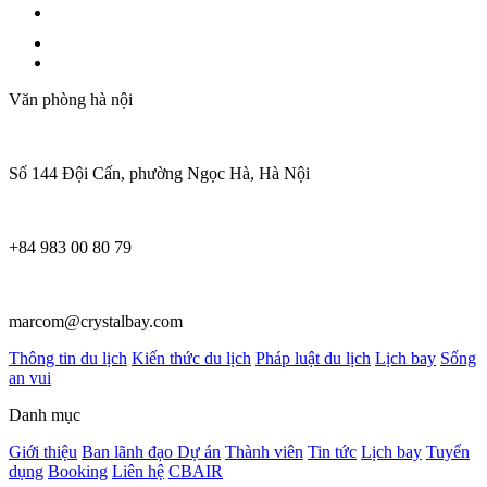
Văn phòng hà nội
Số 144 Đội Cấn, phường Ngọc Hà, Hà Nội
+84 983 00 80 79
marcom@crystalbay.com
Thông tin du lịch
Kiến thức du lịch
Pháp luật du lịch
Lịch bay
Sống
an vui
Danh mục
Giới thiệu
Ban lãnh đạo
Dự án
Thành viên
Tin tức
Lịch bay
Tuyển
dụng
Booking
Liên hệ
CBAIR