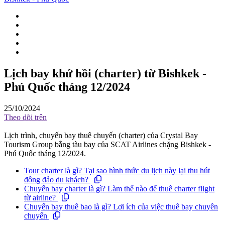
Lịch bay khứ hồi (charter) từ Bishkek -
Phú Quốc tháng 12/2024
25/10/2024
Theo dõi trên
Lịch trình, chuyến bay thuê chuyến (charter) của Crystal Bay
Tourism Group bằng tàu bay của SCAT Airlines chặng Bishkek -
Phú Quốc tháng 12/2024.
Tour charter là gì? Tại sao hình thức du lịch này lại thu hút
đông đảo du khách?
Chuyến bay charter là gì? Làm thế nào để thuê charter flight
từ airline?
Chuyến bay thuê bao là gì? Lợi ích của việc thuê bay chuyên
chuyến