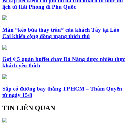
Bí kíp tiết kiệm chi phí tối đa cho khách đi tour du
lịch từ Hải Phòng đi Phú Quốc
Màn “kéo bừa thay trâu” của khách Tây tại Lào
Cai khiến cộng đồng mạng thích thú
Gợi ý 5 quán buffet chay Đà Nẵng được nhiều thực
khách yêu thích
Sắp có đường bay thẳng TP.HCM – Thâm Quyến
từ ngày 15/8
TIN LIÊN QUAN