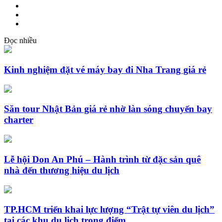
Đọc nhiều
Kinh nghiệm đặt vé máy bay đi Nha Trang giá rẻ
Săn tour Nhật Bản giá rẻ nhờ làn sóng chuyến bay
charter
Lễ hội Don An Phú – Hành trình từ đặc sản quê
nhà đến thương hiệu du lịch
TP.HCM triển khai lực lượng “Trật tự viên du lịch”
tại các khu du lịch trọng điểm