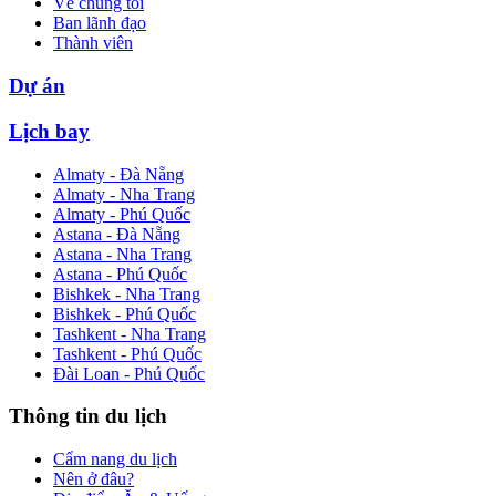
Về chúng tôi
Ban lãnh đạo
Thành viên
Dự án
Lịch bay
Almaty - Đà Nẵng
Almaty - Nha Trang
Almaty - Phú Quốc
Astana - Đà Nẵng
Astana - Nha Trang
Astana - Phú Quốc
Bishkek - Nha Trang
Bishkek - Phú Quốc
Tashkent - Nha Trang
Tashkent - Phú Quốc
Đài Loan - Phú Quốc
Thông tin du lịch
Cẩm nang du lịch
Nên ở đâu?