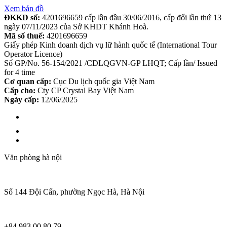
Xem bản đồ
ĐKKD số:
4201696659 cấp lần đầu 30/06/2016, cấp đổi lần thứ 13
ngày 07/11/2023 của Sở KHDT Khánh Hoà.
Mã số thuế:
4201696659
Giấy phép Kinh doanh dịch vụ lữ hành quốc tế (International Tour
Operator Licence)
Số GP/No. 56-154/2021 /CDLQGVN-GP LHQT; Cấp lần/ Issued
for 4 time
Cơ quan cấp:
Cục Du lịch quốc gia Việt Nam
Cấp cho:
Cty CP Crystal Bay Việt Nam
Ngày cấp:
12/06/2025
Văn phòng hà nội
Số 144 Đội Cấn, phường Ngọc Hà, Hà Nội
+84 983 00 80 79