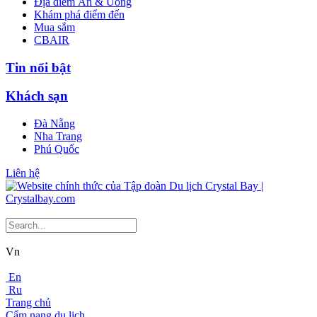
Địa điểm Ăn & Uống
Khám phá điểm đến
Mua sắm
CBAIR
Tin nổi bật
Khách sạn
Đà Nẵng
Nha Trang
Phú Quốc
Liên hệ
Vn
En
Ru
Trang chủ
Cẩm nang du lịch