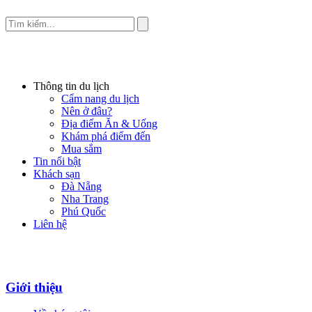
Thông tin du lịch
Cẩm nang du lịch
Nên ở đâu?
Địa điểm Ăn & Uống
Khám phá điểm đến
Mua sắm
Tin nổi bật
Khách sạn
Đà Nẵng
Nha Trang
Phú Quốc
Liên hệ
Giới thiệu