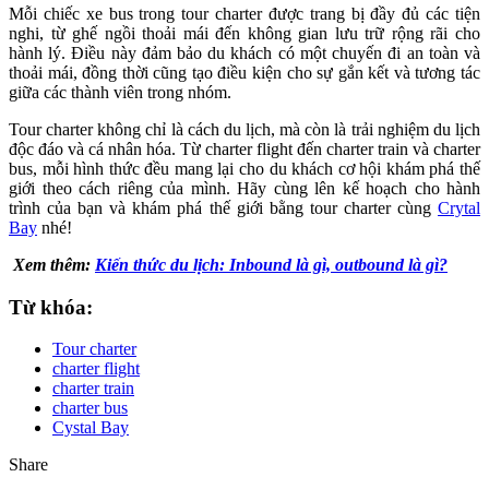
Mỗi chiếc xe bus trong tour charter được trang bị đầy đủ các tiện
nghi, từ ghế ngồi thoải mái đến không gian lưu trữ rộng rãi cho
hành lý. Điều này đảm bảo du khách có một chuyến đi an toàn và
thoải mái, đồng thời cũng tạo điều kiện cho sự gắn kết và tương tác
giữa các thành viên trong nhóm.
Tour charter không chỉ là cách du lịch, mà còn là trải nghiệm du lịch
độc đáo và cá nhân hóa. Từ charter flight đến charter train và charter
bus, mỗi hình thức đều mang lại cho du khách cơ hội khám phá thế
giới theo cách riêng của mình. Hãy cùng lên kế hoạch cho hành
trình của bạn và khám phá thế giới bằng tour charter cùng
Crytal
Bay
nhé!
Xem thêm:
Kiến thức du lịch: Inbound là gì, outbound là gì?
Từ khóa:
Tour charter
charter flight
charter train
charter bus
Cystal Bay
Share