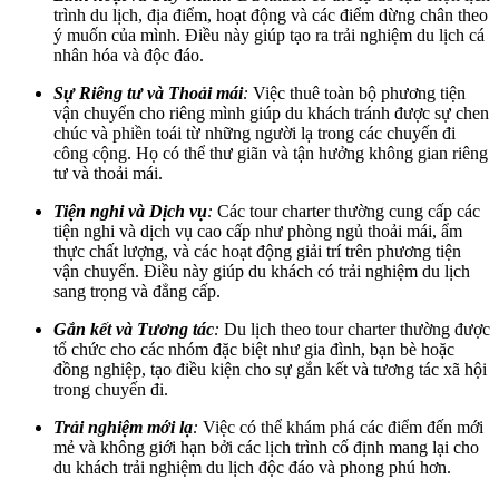
trình du lịch, địa điểm, hoạt động và các điểm dừng chân theo
ý muốn của mình. Điều này giúp tạo ra trải nghiệm du lịch cá
nhân hóa và độc đáo.
Sự Riêng tư và Thoải mái
:
Việc thuê toàn bộ phương tiện
vận chuyển cho riêng mình giúp du khách tránh được sự chen
chúc và phiền toái từ những người lạ trong các chuyến đi
công cộng. Họ có thể thư giãn và tận hưởng không gian riêng
tư và thoải mái.
Tiện nghi và Dịch vụ
:
Các tour charter thường cung cấp các
tiện nghi và dịch vụ cao cấp như phòng ngủ thoải mái, ẩm
thực chất lượng, và các hoạt động giải trí trên phương tiện
vận chuyển. Điều này giúp du khách có trải nghiệm du lịch
sang trọng và đẳng cấp.
Gắn kết và Tương tác
:
Du lịch theo tour charter thường được
tổ chức cho các nhóm đặc biệt như gia đình, bạn bè hoặc
đồng nghiệp, tạo điều kiện cho sự gắn kết và tương tác xã hội
trong chuyến đi.
Trải nghiệm mới lạ
:
Việc có thể khám phá các điểm đến mới
mẻ và không giới hạn bởi các lịch trình cố định mang lại cho
du khách trải nghiệm du lịch độc đáo và phong phú hơn.