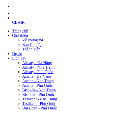
CBAIR
Trang chủ
Giới thiệu
Về chúng tôi
Ban lãnh đạo
Thành viên
Dự án
Lịch bay
Almaty - Đà Nẵng
Almaty - Nha Trang
Almaty - Phú Quốc
Astana - Đà Nẵng
Astana - Nha Trang
Astana - Phú Quốc
Bishkek - Nha Trang
Bishkek - Phú Quốc
Tashkent - Nha Trang
Tashkent - Phú Quốc
Đài Loan - Phú Quốc