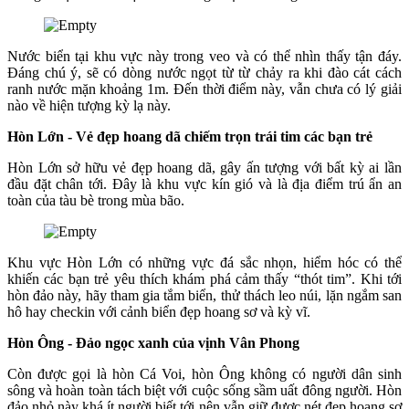
Nước biển tại khu vực này trong veo và có thể nhìn thấy tận đáy.
Đáng chú ý, sẽ có dòng nước ngọt từ từ chảy ra khi đào cát cách
ranh nước mặn khoảng 1m. Đến thời điểm này, vẫn chưa có lý giải
nào về hiện tượng kỳ lạ này.
Hòn Lớn - Vẻ đẹp hoang dã chiếm trọn trái tim các bạn trẻ
Hòn Lớn sở hữu vẻ đẹp hoang dã, gây ấn tượng với bất kỳ ai lần
đầu đặt chân tới. Đây là khu vực kín gió và là địa điểm trú ẩn an
toàn của tàu bè trong mùa bão.
Khu vực Hòn Lớn có những vực đá sắc nhọn, hiểm hóc có thể
khiến các bạn trẻ yêu thích khám phá cảm thấy “thót tim”. Khi tới
hòn đảo này, hãy tham gia tắm biển, thử thách leo núi, lặn ngắm san
hô hay checkin với cảnh biển đẹp hoang sơ và kỳ vĩ.
Hòn Ông - Đảo ngọc xanh của vịnh Vân Phong
Còn được gọi là hòn Cá Voi, hòn Ông không có người dân sinh
sông và hoàn toàn tách biệt với cuộc sống sầm uất đông người. Hòn
đảo nhỏ này khá ít người biết tới nên vẫn giữ được nét đẹp hoang sơ