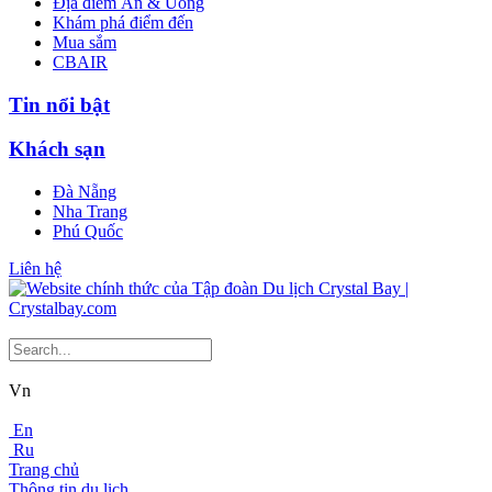
Địa điểm Ăn & Uống
Khám phá điểm đến
Mua sắm
CBAIR
Tin nổi bật
Khách sạn
Đà Nẵng
Nha Trang
Phú Quốc
Liên hệ
Vn
En
Ru
Trang chủ
Thông tin du lịch