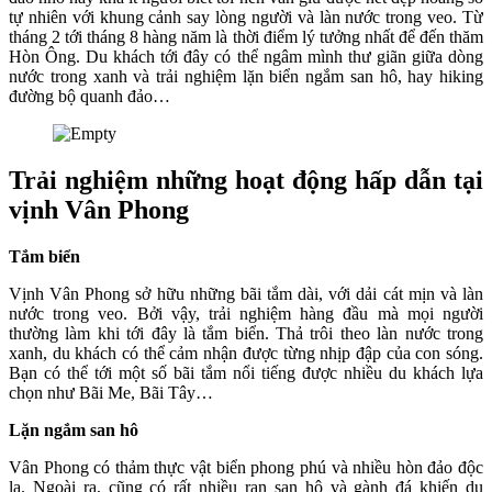
tự nhiên với khung cảnh say lòng người và làn nước trong veo. Từ
tháng 2 tới tháng 8 hàng năm là thời điểm lý tưởng nhất để đến thăm
Hòn Ông. Du khách tới đây có thể ngâm mình thư giãn giữa dòng
nước trong xanh và trải nghiệm lặn biển ngắm san hô, hay hiking
đường bộ quanh đảo…
Trải nghiệm những hoạt động hấp dẫn tại
vịnh Vân Phong
Tắm biển
Vịnh Vân Phong sở hữu những bãi tắm dài, với dải cát mịn và làn
nước trong veo. Bởi vậy, trải nghiệm hàng đầu mà mọi người
thường làm khi tới đây là tắm biển. Thả trôi theo làn nước trong
xanh, du khách có thể cảm nhận được từng nhịp đập của con sóng.
Bạn có thể tới một số bãi tắm nổi tiếng được nhiều du khách lựa
chọn như Bãi Me, Bãi Tây…
Lặn ngắm san hô
Vân Phong có thảm thực vật biển phong phú và nhiều hòn đảo độc
lạ. Ngoài ra, cũng có rất nhiều rạn san hô và gành đá khiến du