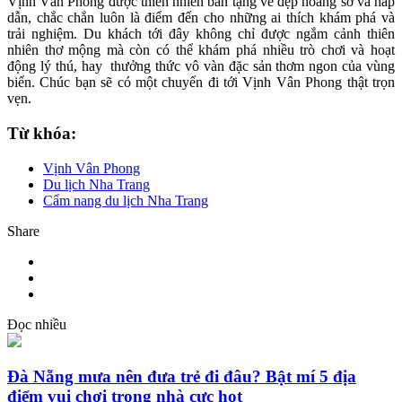
Vịnh Vân Phong được thiên nhiên ban tặng vẻ đẹp hoang sơ và hấp
dẫn, chắc chắn luôn là điểm đến cho những ai thích khám phá và
trải nghiệm. Du khách tới đây không chỉ được ngắm cảnh thiên
nhiên thơ mộng mà còn có thể khám phá nhiều trò chơi và hoạt
động lý thú, hay thưởng thức vô vàn đặc sản thơm ngon của vùng
biển. Chúc bạn sẽ có một chuyến đi tới Vịnh Vân Phong thật trọn
vẹn.
Từ khóa:
Vịnh Vân Phong
Du lịch Nha Trang
Cẩm nang du lịch Nha Trang
Share
Đọc nhiều
Đà Nẵng mưa nên đưa trẻ đi đâu? Bật mí 5 địa
điểm vui chơi trong nhà cực hot