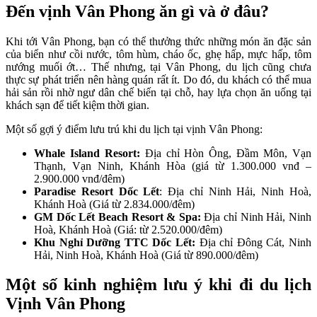
Đến vịnh Vân Phong ăn gì và ở đâu?
Khi tới Vân Phong, bạn có thể thưởng thức những món ăn đặc sản
của biển như cồi nước, tôm hùm, cháo ốc, ghẹ hấp, mực hấp, tôm
nướng muối ớt… Thế nhưng, tại Vân Phong, du lịch cũng chưa
thực sự phát triển nên hàng quán rất ít. Do đó, du khách có thể mua
hải sản rồi nhờ ngư dân chế biến tại chỗ, hay lựa chọn ăn uống tại
khách sạn để tiết kiệm thời gian.
Một số gợi ý điểm lưu trú khi du lịch tại vịnh Vân Phong:
Whale Island Resort:
Địa chỉ Hòn Ông, Đầm Môn, Vạn
Thạnh, Vạn Ninh, Khánh Hòa (giá từ 1.300.000 vnđ –
2.900.000 vnđ/đêm)
Paradise Resort Dốc Lết
: Địa chỉ Ninh Hải, Ninh Hoà,
Khánh Hoà (Giá từ 2.834.000/đêm)
GM Dốc Lết Beach Resort & Spa:
Địa chỉ Ninh Hải, Ninh
Hoà, Khánh Hoà (Giá: từ 2.520.000/đêm)
Khu Nghỉ Dưỡng TTC Dốc Lết:
Địa chỉ Đông Cát, Ninh
Hải, Ninh Hoà, Khánh Hoà (Giá từ 890.000/đêm)
Một số kinh nghiệm lưu ý khi đi du lịch
Vịnh Vân Phong