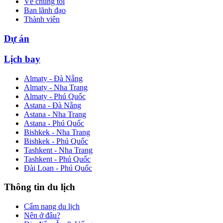
Về chúng tôi
Ban lãnh đạo
Thành viên
Dự án
Lịch bay
Almaty - Đà Nẵng
Almaty - Nha Trang
Almaty - Phú Quốc
Astana - Đà Nẵng
Astana - Nha Trang
Astana - Phú Quốc
Bishkek - Nha Trang
Bishkek - Phú Quốc
Tashkent - Nha Trang
Tashkent - Phú Quốc
Đài Loan - Phú Quốc
Thông tin du lịch
Cẩm nang du lịch
Nên ở đâu?