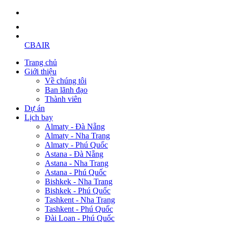
CBAIR
Trang chủ
Giới thiệu
Về chúng tôi
Ban lãnh đạo
Thành viên
Dự án
Lịch bay
Almaty - Đà Nẵng
Almaty - Nha Trang
Almaty - Phú Quốc
Astana - Đà Nẵng
Astana - Nha Trang
Astana - Phú Quốc
Bishkek - Nha Trang
Bishkek - Phú Quốc
Tashkent - Nha Trang
Tashkent - Phú Quốc
Đài Loan - Phú Quốc