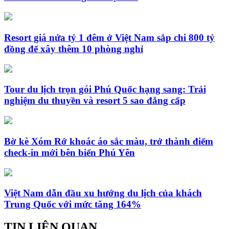
Resort giá nửa tỷ 1 đêm ở Việt Nam sắp chi 800 tỷ
đồng để xây thêm 10 phòng nghỉ
Tour du lịch trọn gói Phú Quốc hạng sang: Trải
nghiệm du thuyền và resort 5 sao đẳng cấp
Bờ kè Xóm Rớ khoác áo sắc màu, trở thành điểm
check-in mới bên biển Phú Yên
Việt Nam dẫn đầu xu hướng du lịch của khách
Trung Quốc với mức tăng 164%
TIN LIÊN QUAN