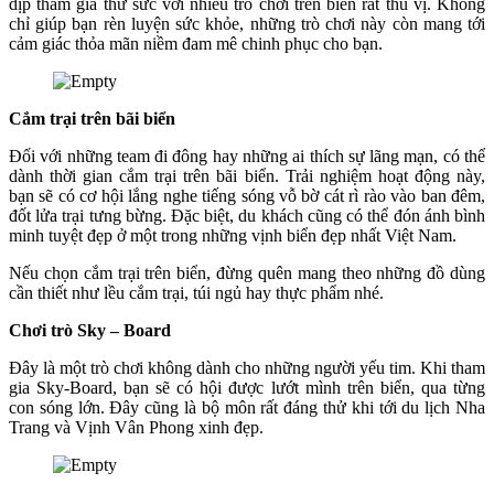
dịp tham gia thử sức với nhiều trò chơi trên biển rất thú vị. Không
chỉ giúp bạn rèn luyện sức khỏe, những trò chơi này còn mang tới
cảm giác thỏa mãn niềm đam mê chinh phục cho bạn.
Cắm trại trên bãi biển
Đối với những team đi đông hay những ai thích sự lãng mạn, có thể
dành thời gian cắm trại trên bãi biển. Trải nghiệm hoạt động này,
bạn sẽ có cơ hội lắng nghe tiếng sóng vỗ bờ cát rì rào vào ban đêm,
đốt lửa trại tưng bừng. Đặc biệt, du khách cũng có thể đón ánh bình
minh tuyệt đẹp ở một trong những vịnh biển đẹp nhất Việt Nam.
Nếu chọn cắm trại trên biển, đừng quên mang theo những đồ dùng
cần thiết như lều cắm trại, túi ngủ hay thực phẩm nhé.
Chơi trò Sky – Board
Đây là một trò chơi không dành cho những người yếu tim. Khi tham
gia Sky-Board, bạn sẽ có hội được lướt mình trên biển, qua từng
con sóng lớn. Đây cũng là bộ môn rất đáng thử khi tới du lịch Nha
Trang và Vịnh Vân Phong xinh đẹp.