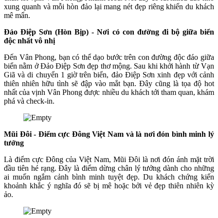
xung quanh và mỗi hòn đảo lại mang nét đẹp riêng khiến du khách
mê mẩn.
Đảo Điệp Sơn (Hòn Bịp) - Nơi có con đường đi bộ giữa biển
độc nhất vô nhị
Đến Vân Phong, bạn có thể dạo bước trên con đường độc đáo giữa
biển nằm ở Đảo Điệp Sơn đẹp thơ mộng. Sau khi khởi hành từ Vạn
Giã và di chuyển 1 giờ trên biển, đảo Điệp Sơn xinh đẹp với cảnh
thiên nhiên hữu tình sẽ đập vào mắt bạn. Đây cũng là tọa độ hot
nhất của vịnh Vân Phong được nhiều du khách tới tham quan, khám
phá và check-in.
Mũi Đôi - Điểm cực Đông Việt Nam và là nơi đón bình minh lý
tưởng
Là điểm cực Đông của Việt Nam, Mũi Đôi là nơi đón ánh mặt trời
đầu tiên hé rạng. Đây là điểm dừng chân lý tưởng dành cho những
ai muốn ngắm cảnh bình minh tuyệt đẹp. Du khách chứng kiến
khoảnh khắc ý nghĩa đó sẽ bị mê hoặc bởi vẻ đẹp thiên nhiên kỳ
ảo.