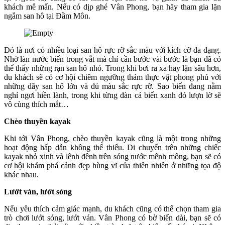
khách mê mẩn. Nếu có dịp ghé Vân Phong, bạn hãy tham gia lặn
ngắm san hô tại Đầm Môn.
Đó là nơi có nhiều loại san hô rực rỡ sắc màu với kích cỡ đa dạng.
Nhờ làn nước biển trong vắt mà chỉ cần bước vài bước là bạn đã có
thể thấy những rạn san hô nhỏ. Trong khi bơi ra xa hay lặn sâu hơn,
du khách sẽ có cơ hội chiêm ngưỡng thảm thực vật phong phú với
những dãy san hô lớn và đủ màu sắc rực rỡ. Sao biển đang nằm
nghỉ ngơi hiền lành, trong khi từng đàn cá biển xanh đỏ lượn lờ sẽ
vô cùng thích mắt…
Chèo thuyền kayak
Khi tới Vân Phong, chèo thuyền kayak cũng là một trong những
hoạt động hấp dẫn không thể thiếu. Di chuyển trên những chiếc
kayak nhỏ xinh và lênh đênh trên sóng nước mênh mông, bạn sẽ có
cơ hội khám phá cảnh đẹp hùng vĩ của thiên nhiên ở những tọa độ
khác nhau.
Lướt ván, lướt sóng
Nếu yêu thích cảm giác mạnh, du khách cũng có thể chọn tham gia
trò chơi lướt sóng, lướt ván. Vân Phong có bờ biển dài, bạn sẽ có