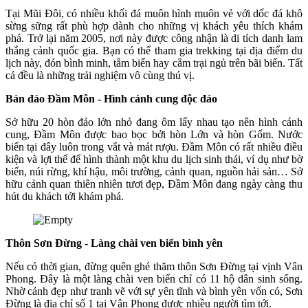
Tại Mũi Đôi, có nhiều khối đá muôn hình muôn vẻ với dốc đá khô
sừng sững rất phù hợp dành cho những vị khách yêu thích khám
phá. Trở lại năm 2005, nơi này được công nhận là di tích danh lam
thắng cảnh quốc gia. Bạn có thể tham gia trekking tại địa điểm du
lịch này, đón bình minh, tắm biển hay cắm trại ngủ trên bãi biển. Tất
cả đều là những trải nghiệm vô cùng thú vị.
Bán đảo Đầm Môn - Hình cánh cung độc đáo
Sở hữu 20 hòn đảo lớn nhỏ đang ôm lấy nhau tạo nên hình cánh
cung, Đầm Môn được bao bọc bởi hòn Lớn và hòn Gốm. Nước
biển tại đây luôn trong vắt và mát rượu. Đầm Môn có rất nhiều điều
kiện và lợi thế để hình thành một khu du lịch sinh thái, ví dụ như bờ
biển, núi rừng, khí hậu, môi trường, cảnh quan, nguồn hải sản… Sở
hữu cảnh quan thiên nhiên tươi đẹp, Đầm Môn đang ngày càng thu
hút du khách tới khám phá.
Thôn Sơn Đừng - Làng chài ven biển bình yên
Nếu có thời gian, đừng quên ghé thăm thôn Sơn Đừng tại vịnh Vân
Phong. Đây là một làng chài ven biển chỉ có 11 hộ dân sinh sống.
Nhờ cảnh đẹp như tranh vẽ với sự yên tĩnh và bình yên vốn có, Sơn
Đừng là địa chỉ số 1 tại Vân Phong được nhiều người tìm tới.