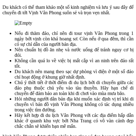
Du khách có thể tham khảo một số kinh nghiệm và lưu ý sau đây để
chuyến đi tới Vịnh Vân Phong suôn sẻ và trọn vẹn nhất.
Nếu đi thăm đảo, chỉ nên đi tour vịnh Vân Phong trong 1
ngày bởi vịnh còn khá hoang sơ. Còn nếu ở qua đêm, thì cần
có sự chỉ dẫn của người bản địa.
Nên chuẩn bị đồ ăn nhẹ và nước uống để tránh nguy cơ bị
đói.
Không cần quá lo về việc bị mất cắp vì an ninh trên đảo rất
tốt.
Du khách nên mang theo sạc dự phòng vì điện ở một số đảo
chỉ hoạt động ở khung giờ nhất định.
Chú ý thời tiết ở thời điểm đi du lịch bởi di chuyển giữa các
đảo phụ thuộc chủ yếu vào tàu thuyền. Hãy hạn chế di
chuyển để đảm bảo an toàn khi đi chơi vào mùa mưa bão.
Hỏi những người dân bản địa khi muốn xác định vị trí khi di
chuyển vì bản đồ vịnh Vân Phong không có tác dụng nhiều
trong việc tìm đường.
Hãy kết hợp đi du lịch Vân Phong với các địa điểm hấp dẫn
khác ở quanh khu vực bởi Nha Trang có vô vàn cảnh đẹp
chắc chắn sẽ khiến bạn mê mẩn.