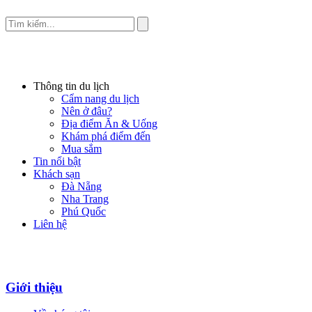
Thông tin du lịch
Cẩm nang du lịch
Nên ở đâu?
Địa điểm Ăn & Uống
Khám phá điểm đến
Mua sắm
Tin nổi bật
Khách sạn
Đà Nẵng
Nha Trang
Phú Quốc
Liên hệ
Giới thiệu