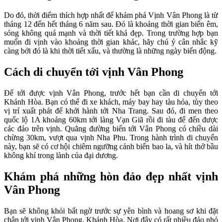
Do đó, thời điểm thích hợp nhất để khám phá Vịnh Vân Phong là từ
tháng 12 đến hết tháng 6 năm sau. Đó là khoảng thời gian biển êm,
sóng không quá mạnh và thời tiết khá đẹp. Trong trường hợp bạn
muốn đi vịnh vào khoảng thời gian khác, hãy chú ý cân nhắc kỹ
càng bởi đó là khi thời tiết xấu, và thường là những ngày biển động.
Cách di chuyển tới vịnh Vân Phong
Để tới được vịnh Vân Phong, trước hết bạn cần di chuyển tới
Khánh Hòa. Bạn có thể đi xe khách, máy bay hay tàu hỏa, tùy theo
vị trí xuất phát để khởi hành tới Nha Trang. Sau đó, đi men theo
quốc lộ 1A khoảng 60km tới làng Vạn Giã rồi đi tàu để đến được
các đảo trên vịnh. Quãng đường biển tới Vân Phong có chiều dài
chừng 30km, vượt qua vịnh Nha Phu. Trong hành trình di chuyển
này, bạn sẽ có cơ hội chiêm ngưỡng cảnh biển bao la, và hít thở bầu
không khí trong lành của đại dương.
Khám phá những hòn đảo đẹp nhất vịnh
Vân Phong
Bạn sẽ không khỏi bất ngờ trước sự yên bình và hoang sơ khi đặt
chân tới vịnh Vân Phong, Khánh Hòa. Nơi đây có rất nhiều đảo nhỏ