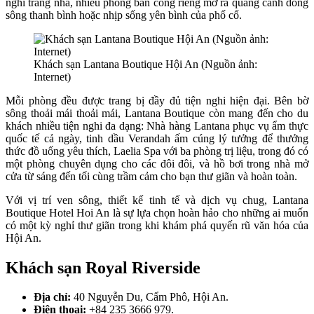
nghỉ trang nhã, nhiều phòng ban công riêng mở ra quang cảnh dòng
sông thanh bình hoặc nhịp sống yên bình của phố cổ.
Khách sạn Lantana Boutique Hội An (Nguồn ảnh:
Internet)
Mỗi phòng đều được trang bị đầy đủ tiện nghi hiện đại. Bên bờ
sông thoải mái thoải mái, Lantana Boutique còn mang đến cho du
khách nhiều tiện nghi đa dạng: Nhà hàng Lantana phục vụ ẩm thực
quốc tế cả ngày, tinh dầu Verandah ấm cúng lý tưởng để thưởng
thức đồ uống yêu thích, Laelia Spa với ba phòng trị liệu, trong đó có
một phòng chuyên dụng cho các đôi đôi, và hồ bơi trong nhà mở
cửa từ sáng đến tối cùng trầm cảm cho bạn thư giãn và hoàn toàn.
Với vị trí ven sông, thiết kế tinh tế và dịch vụ chug, Lantana
Boutique Hotel Hoi An là sự lựa chọn hoàn hảo cho những ai muốn
có một kỳ nghỉ thư giãn trong khi khám phá quyến rũ văn hóa của
Hội An.
Khách sạn Royal Riverside
Địa chỉ:
40 Nguyễn Du, Cẩm Phô, Hội An.
Điện thoại:
+84 235 3666 979.