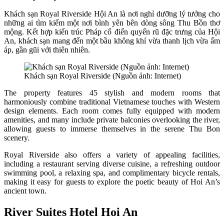
Khách sạn Royal Riverside Hội An là nơi nghỉ dưỡng lý tưởng cho
những ai tìm kiếm một nơi bình yên bên dòng sông Thu Bồn thơ
mộng. Kết hợp kiến trúc Pháp cổ điển quyến rũ đặc trưng của Hội
An, khách sạn mang đến một bầu không khí vừa thanh lịch vừa ấm
áp, gần gũi với thiên nhiên.
Khách sạn Royal Riverside (Nguồn ảnh: Internet)
The property features 45 stylish and modern rooms that
harmoniously combine traditional Vietnamese touches with Western
design elements. Each room comes fully equipped with modern
amenities, and many include private balconies overlooking the river,
allowing guests to immerse themselves in the serene Thu Bon
scenery.
Royal Riverside also offers a variety of appealing facilities,
including a restaurant serving diverse cuisine, a refreshing outdoor
swimming pool, a relaxing spa, and complimentary bicycle rentals,
making it easy for guests to explore the poetic beauty of Hoi An’s
ancient town.
River Suites Hotel Hoi An