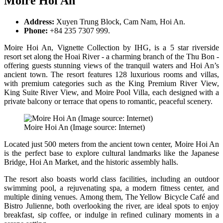
Moire Hoi An
Address:
Xuyen Trung Block, Cam Nam, Hoi An.
Phone:
+84 235 7307 999.
Moire Hoi An, Vignette Collection by IHG, is a 5 star riverside
resort set along the Hoai River - a charming branch of the Thu Bon -
offering guests stunning views of the tranquil waters and Hoi An’s
ancient town. The resort features 128 luxurious rooms and villas,
with premium categories such as the King Premium River View,
King Suite River View, and Moire Pool Villa, each designed with a
private balcony or terrace that opens to romantic, peaceful scenery.
Moire Hoi An (Image source: Internet)
Located just 500 meters from the ancient town center, Moire Hoi An
is the perfect base to explore cultural landmarks like the Japanese
Bridge, Hoi An Market, and the historic assembly halls.
The resort also boasts world class facilities, including an outdoor
swimming pool, a rejuvenating spa, a modern fitness center, and
multiple dining venues. Among them, The Yellow Bicycle Café and
Bistro Julienne, both overlooking the river, are ideal spots to enjoy
breakfast, sip coffee, or indulge in refined culinary moments in a