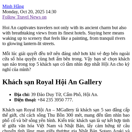
Minh Hằng
Monday, Oct 20, 2025 14:30
Follow Travel News on
Hoi An captivates travelers not only with its ancient charm but also
with breathtaking views from its finest hotels. Staying here means
waking up to scenery that feels like a painting, from tranquil rivers
to glowing lantern-lit streets.
Mỗi lúc giải quyết đều trở nên đáng nhớ hơn khi vẻ đẹp bên ngoài
cửa sổ hòa quyện cùng hơi ấm bên trong. Vậy bạn sẽ chọn khách
sạn nào trong top 5 khách sạn có tầm nhìn đẹp nhất Hội An cho kỳ
nghỉ của mình?
Khách sạn Royal Hội An Gallery
Địa chỉ:
39 Đào Duy Từ, Cẩm Phô, Hội An.
Điện thoại:
+84 235 3950 777.
Khách sạn Royal Hội An – MGallery là khách sạn 5 sao đẳng cấp
thế giới, chỉ cách sông Thu Bồn 300 mét, mang đến tầm nhìn bao
phố cổ và bờ sông yên bình. Kiến trúc khách sạn là sự kết hợp tinh
tế giữa văn hóa Việt Nam và Nhật Bản, lấy cảm hứng từ câu
chuyện tình lãng mạn giữa thương gia Nhật Bản Sotaro Araki và