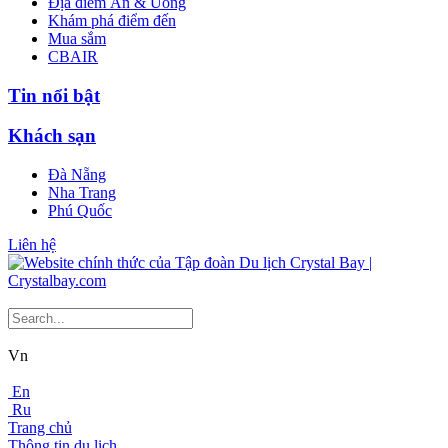
Địa điểm Ăn & Uống
Khám phá điểm đến
Mua sắm
CBAIR
Tin nổi bật
Khách sạn
Đà Nẵng
Nha Trang
Phú Quốc
Liên hệ
Vn
En
Ru
Trang chủ
Thông tin du lịch