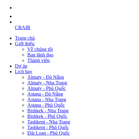
CBAIR
Trang chủ
Giới thiệu
Về chúng tôi
Ban lãnh đạo
Thành viên
Dự án
Lịch bay
Almaty - Đà Nẵng
Almaty - Nha Trang
Almaty - Phú Quốc
Astana - Đà Nẵng
Astana - Nha Trang
Astana - Phú Quốc
Bishkek - Nha Trang
Bishkek - Phú Quốc
Tashkent - Nha Trang
Tashkent - Phú Quốc
Đài Loan - Phú Quốc