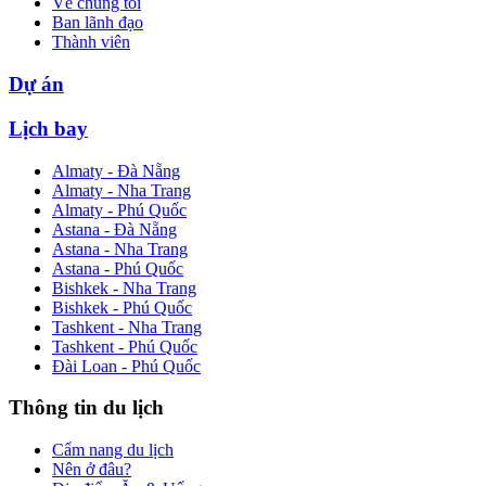
Về chúng tôi
Ban lãnh đạo
Thành viên
Dự án
Lịch bay
Almaty - Đà Nẵng
Almaty - Nha Trang
Almaty - Phú Quốc
Astana - Đà Nẵng
Astana - Nha Trang
Astana - Phú Quốc
Bishkek - Nha Trang
Bishkek - Phú Quốc
Tashkent - Nha Trang
Tashkent - Phú Quốc
Đài Loan - Phú Quốc
Thông tin du lịch
Cẩm nang du lịch
Nên ở đâu?