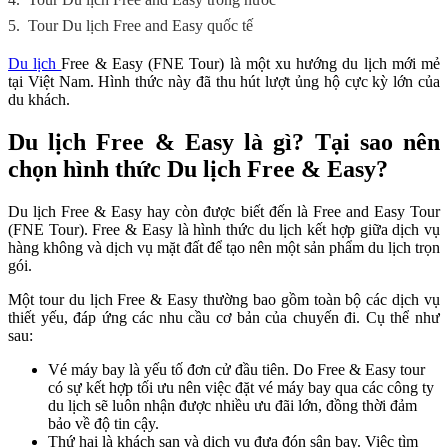
5.
Tour Du lịch Free and Easy quốc tế
Du lịch
Free & Easy (FNE Tour) là một xu hướng du lịch mới mẻ
tại Việt Nam. Hình thức này đã thu hút lượt ủng hộ cực kỳ lớn của
du khách.
Du lịch Free & Easy là gì? Tại sao nên
chọn hình thức Du lịch Free & Easy?
Du lịch Free & Easy hay còn được biết đến là Free and Easy Tour
(FNE Tour). Free & Easy là hình thức du lịch kết hợp giữa dịch vụ
hàng không và dịch vụ mặt đất để tạo nên một sản phẩm du lịch trọn
gói.
Một tour du lịch Free & Easy thường bao gồm toàn bộ các dịch vụ
thiết yếu, đáp ứng các nhu cầu cơ bản của chuyến đi. Cụ thể như
sau:
Vé máy bay là yếu tố đơn cử đầu tiên. Do Free & Easy tour
có sự kết hợp tối ưu nên việc đặt vé máy bay qua các công ty
du lịch sẽ luôn nhận được nhiều ưu đãi lớn, đồng thời đảm
bảo về độ tin cậy.
Thứ hai là khách sạn và dịch vụ đưa đón sân bay. Việc tìm