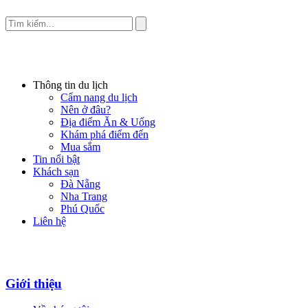
Thông tin du lịch
Cẩm nang du lịch
Nên ở đâu?
Địa điểm Ăn & Uống
Khám phá điểm đến
Mua sắm
Tin nổi bật
Khách sạn
Đà Nẵng
Nha Trang
Phú Quốc
Liên hệ
Giới thiệu